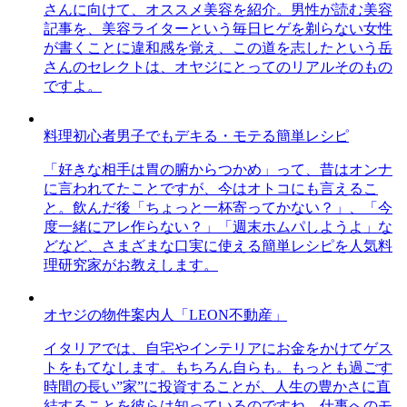
さんに向けて、オススメ美容を紹介。男性が読む美容
記事を、美容ライターという毎日ヒゲを剃らない女性
が書くことに違和感を覚え、この道を志したという岳
さんのセレクトは、オヤジにとってのリアルそのもの
ですよ。
料理初心者男子でもデキる・モテる簡単レシピ
「好きな相手は胃の腑からつかめ」って、昔はオンナ
に言われてたことですが、今はオトコにも言えるこ
と。飲んだ後「ちょっと一杯寄ってかない？」、「今
度一緒にアレ作らない？」「週末ホムパしようよ」な
どなど、さまざまな口実に使える簡単レシピを人気料
理研究家がお教えします。
オヤジの物件案内人「LEON不動産」
イタリアでは、自宅やインテリアにお金をかけてゲス
トをもてなします。もちろん自らも。もっとも過ごす
時間の長い”家”に投資することが、人生の豊かさに直
結することを彼らは知っているのですね。仕事へのモ