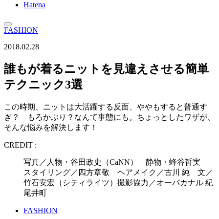
Hatena
FASHION
2018.02.28
誰もが着るニットを見違えさせる簡単
テクニック3選
この時期、ニットは大活躍する反面、ややもすると普通す
ぎ？ もろかぶり？なんて事態にも。ちょっとしたワザが、
そんな悩みを解決します！
CREDIT :
写真／人物・谷田政史（CaNN） 静物・蜂谷哲実
スタイリング／四方章敬 ヘアメイク／古川 純 文／
竹石安宏（シティライツ）撮影協力／オーバカナル 紀
尾井町
FASHION