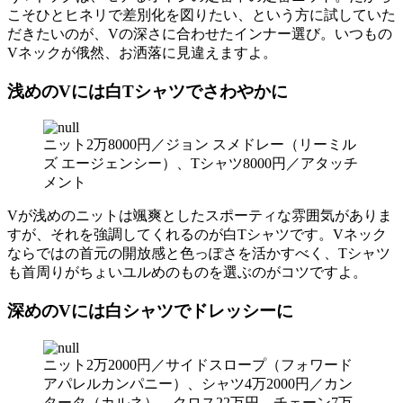
こそひとヒネリで差別化を図りたい、という方に試していた
だきたいのが、Vの深さに合わせたインナー選び。いつもの
Vネックが俄然、お洒落に見違えますよ。
浅めのVには白Tシャツでさわやかに
ニット2万8000円／ジョン スメドレー（リーミル
ズ エージェンシー）、Tシャツ8000円／アタッチ
メント
Vが浅めのニットは颯爽としたスポーティな雰囲気がありま
すが、それを強調してくれるのが白Tシャツです。Vネック
ならではの首元の開放感と色っぽさを活かすべく、Tシャツ
も首周りがちょいユルめのものを選ぶのがコツですよ。
深めのVには白シャツでドレッシーに
ニット2万2000円／サイドスロープ（フォワード
アパレルカンパニー）、シャツ4万2000円／カン
タータ（カルネ）、クロス22万円、チェーン7万