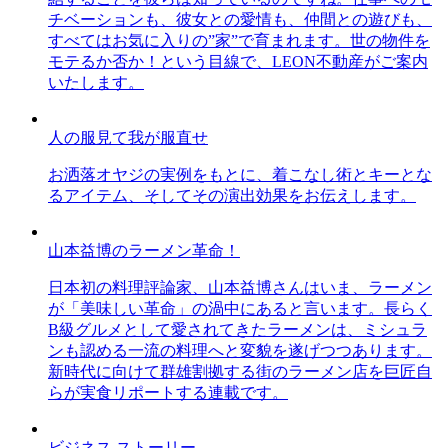
チベーションも、彼女との愛情も、仲間との遊びも、
すべてはお気に入りの”家”で育まれます。世の物件を
モテるか否か！という目線で、LEON不動産がご案内
いたします。
人の服見て我が服直せ
お洒落オヤジの実例をもとに、着こなし術とキーとな
るアイテム、そしてその演出効果をお伝えします。
山本益博のラーメン革命！
日本初の料理評論家、山本益博さんはいま、ラーメン
が「美味しい革命」の渦中にあると言います。長らく
B級グルメとして愛されてきたラーメンは、ミシュラ
ンも認める一流の料理へと変貌を遂げつつあります。
新時代に向けて群雄割拠する街のラーメン店を巨匠自
らが実食リポートする連載です。
ビジネス ストーリー