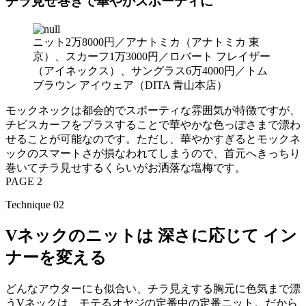
チラ見せ巻きで華やかスポーティに
ニット2万8000円／アナトミカ（アナトミカ 東
京）、スカーフ1万3000円／ロバート フレイザー
（アイネックス）、サングラス6万4000円／トム
ブラウン アイウェア（DITA 青山本店）
モックネックは都会的でスポーティな雰囲気が特徴ですが、
チビスカーフをプラスすることで華やかな色っぽさまで漂わ
せることが可能なのです。ただし、華やかすぎるとモックネ
ックのスマートさが損なわれてしまうので、首元へきっちり
巻いてチラ見せするくらいがお洒落な塩梅です。
PAGE 2
Technique 02
Vネックのニットは 深さに応じて イン
ナーを変える
どんなアウターにも似合い、チラ見えする胸元に色気まで漂
うVネックは、モテるオヤジの定番中の定番ニット。だから