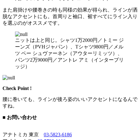
また肩掛けや腰巻きの時も同様の効果が得られ、ラインが洒
脱なアクセントにも。首周りと袖口、裾すべてにライン入り
を選ぶのがオススメです。
ニットは上と同じ。シャツ1万2000円／トミー ジ
ーンズ（PVHジャパン）、Tシャツ9800円／メル
ツ ベー シュヴァーネン（アウターリミッツ）、
パンツ2万9000円／アントレ アミ（インターブリ
ッジ）
Check Point !
腰に巻いても、ラインが後ろ姿のいいアクセントになるんで
すね。
■ お問い合わせ
アナトミカ 東京
03-5823-6186