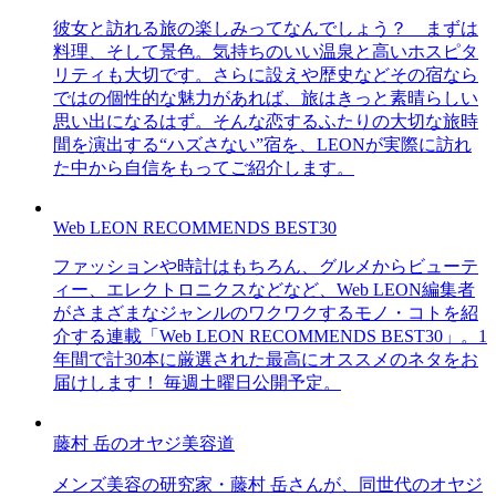
彼女と訪れる旅の楽しみってなんでしょう？ まずは
料理、そして景色。気持ちのいい温泉と高いホスピタ
リティも大切です。さらに設えや歴史などその宿なら
ではの個性的な魅力があれば、旅はきっと素晴らしい
思い出になるはず。そんな恋するふたりの大切な旅時
間を演出する“ハズさない”宿を、LEONが実際に訪れ
た中から自信をもってご紹介します。
Web LEON RECOMMENDS BEST30
ファッションや時計はもちろん、グルメからビューテ
ィー、エレクトロニクスなどなど、Web LEON編集者
がさまざまなジャンルのワクワクするモノ・コトを紹
介する連載「Web LEON RECOMMENDS BEST30」。1
年間で計30本に厳選された最高にオススメのネタをお
届けします！ 毎週土曜日公開予定。
藤村 岳のオヤジ美容道
メンズ美容の研究家・藤村 岳さんが、同世代のオヤジ