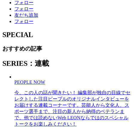
フォロー
フォロー
友だち追加
フォロー
SPECIAL
おすすめの記事
SERIES：連載
PEOPLE NOW
今、この人の話が聞きたい！ 編集部が独自の目線でセ
レクトした注目ピープルのオリジナルインタビューを
お届けする連載コーナーです。芸能人から文化人、ス
ポーツ選手まで、注目の新人から納得のベテランま
で、他では読めないWeb LEONならではのスペシャル
トークをお楽しみください！