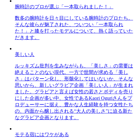
腕時計のプロが選ぶ「一本取られました！」
数多の腕時計を日々目にしている腕時計のプロたち。
そんな彼らが魅了された、ついつい「一本取られ
た！」と膝を打ったモデルについて、熱く語っていた
だきます。
美しい人
ルッキズム批判を生みながらも、「美しさ」の需要は
絶えることのない現代。一方で世間が求める「美し
さ」はパターン化し、形骸化してはいないか、そんな
思いから、新しいグラビア企画「美しい人」が生まれ
ました。グラビアと言えば女性の若さとボディを売り
にした企画が多い中、女性であるKaori Oguriさんをプ
ロデューサーに据え、豊かな人生経験を持つ女性たち
の、内面から醸し出される“大人の美しさ”に迫る新た
なグラビア企画となります。
モテる宿にはワケがある