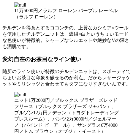
11万5000円／ラルフ ローレン パープル レーベル
（ラルフ ローレン）
チルデンを得意とするココンチの、上質なカシミア×ウール
を使用したチルデンニットは、濃紺×白というちょいモード
な色使いが特徴的。シャープなシルエットや絶妙なVの深さ
も洒脱です。
変幻自在のお茶目なライン使い
随所のライン使いが特徴のチルデンニットは、スポーティで
ちょいお茶目な印象を醸せるのが利点。だからレザージャケ
ットやミリシャツと合わせてもタフになりすぎないんです。
ニット1万2000円／ブルックス ブラザーズレッド
フリース（ブルックス ブラザーズ ジャパン）、
ブルゾン12万円／デラン（トヨダトレーディング
プレスルーム）、パンツ2万9000円／ジェルマー
ノ（バインド ピーアール）、サングラス6万4000
円／トム ブラウン（オブジェ・イースト）