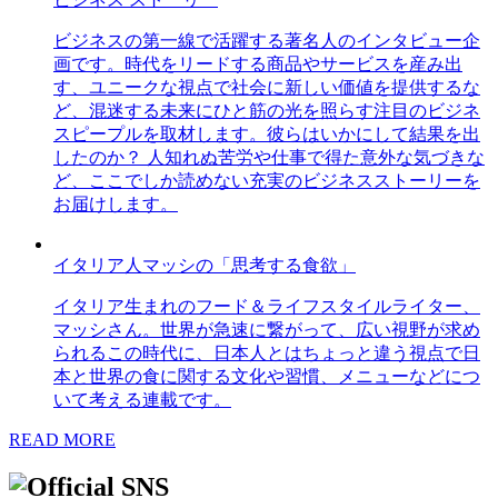
ビジネスの第一線で活躍する著名人のインタビュー企
画です。時代をリードする商品やサービスを産み出
す、ユニークな視点で社会に新しい価値を提供するな
ど、混迷する未来にひと筋の光を照らす注目のビジネ
スピープルを取材します。彼らはいかにして結果を出
したのか？ 人知れぬ苦労や仕事で得た意外な気づきな
ど、ここでしか読めない充実のビジネスストーリーを
お届けします。
イタリア人マッシの「思考する食欲」
イタリア生まれのフード＆ライフスタイルライター、
マッシさん。世界が急速に繋がって、広い視野が求め
られるこの時代に、日本人とはちょっと違う視点で日
本と世界の食に関する文化や習慣、メニューなどにつ
いて考える連載です。
READ MORE