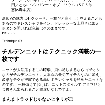
円／ともにシンパシー・オブ・ソウル（S.O.S fp
恵比寿本店）
深めVの魅力はセクシーさ。一枚だと寒々しく見えることも
あるのでドレスシャツをイン。ドレッシーな上品さに加え、
ボタンを開ければ色気はそのままです。
PAGE 3
Technique 03
チルデンニットはテクニック満載の一
枚です
ニットが大活躍するこの時季、買い足しするなら イチオシ
なのがチルデンニット。大本命の最旬アイテムなのに加え、
多彩なテクが披露できる高いポテンシャルを秘めたニットな
のです。 一枚備えておけば、ニットスタイルで アタマひと
つ抜きん出られること間違いなしですよ。
まんまトラッドじゃないヒネリが◎