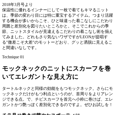
2018年3月号より
保温性に優れるインナーにして一枚で着てもキマるニット
は、季節の変わり目には特に重宝するアイテム。つまり活躍
する機会が多いからこそ、ひと味違った着こなしにこだわり
周囲と差別化を図りたいところかと。そこでこれからの季
節、ニットスタイルが見違えるこだわりの着こなし術を揃え
てみました。どれもさり気ないワザですがLEONが提唱す
る"微差こそ大差"のモットーどおり、グッと洒脱に見えるこ
と間違いなしです。
Technique 01
モックネックのニットにスカーフを巻
いてエレガントな見え方に
タートルネックと同様の効能をもつモックネック。さらにモ
ックネックだけがもつ利点というのが、首周りをよりアレン
ジできる点。で、チビスカーフを首元へ小粋に巻けば、エレ
ガントかつ艶っぽく差別化できるのですよ。ぜひお試しを！