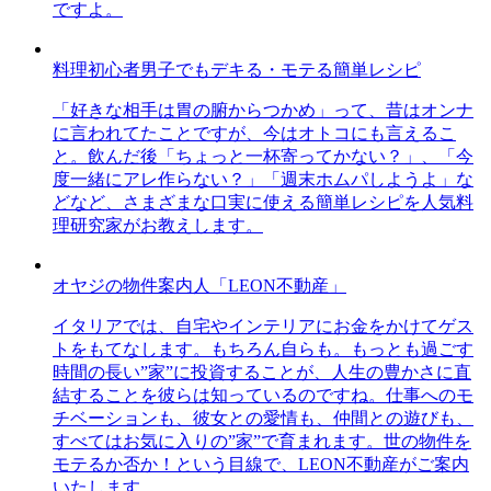
ですよ。
料理初心者男子でもデキる・モテる簡単レシピ
「好きな相手は胃の腑からつかめ」って、昔はオンナ
に言われてたことですが、今はオトコにも言えるこ
と。飲んだ後「ちょっと一杯寄ってかない？」、「今
度一緒にアレ作らない？」「週末ホムパしようよ」な
どなど、さまざまな口実に使える簡単レシピを人気料
理研究家がお教えします。
オヤジの物件案内人「LEON不動産」
イタリアでは、自宅やインテリアにお金をかけてゲス
トをもてなします。もちろん自らも。もっとも過ごす
時間の長い”家”に投資することが、人生の豊かさに直
結することを彼らは知っているのですね。仕事へのモ
チベーションも、彼女との愛情も、仲間との遊びも、
すべてはお気に入りの”家”で育まれます。世の物件を
モテるか否か！という目線で、LEON不動産がご案内
いたします。