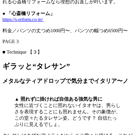
れる心斎橋リフォームなら理想のお直しが叶います。
●
「心斎橋リフォーム」
https://s-reform.co.jp/
料金／パンツの丈つめ1000円〜、パンツの幅つめ6500円〜
PAGE 3
■ Technique 【３】
ギラッと“タレサン”
メタルなティアドロップで気分までイタリア〜ノ
▲
照れずに掛ければ自信ある強気な男に
女性に近づくことに照れないイタオヤは、男らし
さを表現することにも照れません。その象徴が、
この堂々たるタレサン姿。どうです？ 自信たっ
ぷりに見えるでしょ。