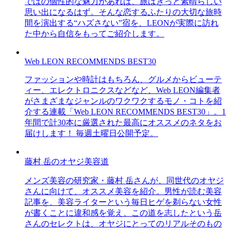
ではの個性的な魅力があれば、旅はきっと素晴らしい
思い出になるはず。そんな恋するふたりの大切な旅時
間を演出する“ハズさない”宿を、LEONが実際に訪れ
た中から自信をもってご紹介します。
Web LEON RECOMMENDS BEST30
ファッションや時計はもちろん、グルメからビューテ
ィー、エレクトロニクスなどなど、Web LEON編集者
がさまざまなジャンルのワクワクするモノ・コトを紹
介する連載「Web LEON RECOMMENDS BEST30」。1
年間で計30本に厳選された最高にオススメのネタをお
届けします！ 毎週土曜日公開予定。
藤村 岳のオヤジ美容道
メンズ美容の研究家・藤村 岳さんが、同世代のオヤジ
さんに向けて、オススメ美容を紹介。男性が読む美容
記事を、美容ライターという毎日ヒゲを剃らない女性
が書くことに違和感を覚え、この道を志したという岳
さんのセレクトは、オヤジにとってのリアルそのもの