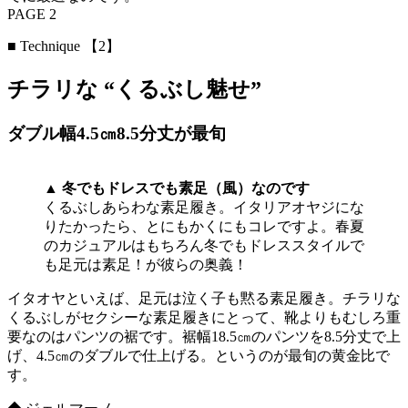
PAGE 2
■ Technique 【2】
チラリな “くるぶし魅せ”
ダブル幅4.5㎝8.5分丈が最旬
▲
冬でもドレスでも素足（風）なのです
くるぶしあらわな素足履き。イタリアオヤジにな
りたかったら、とにもかくにもコレですよ。春夏
のカジュアルはもちろん冬でもドレススタイルで
も足元は素足！が彼らの奥義！
イタオヤといえば、足元は泣く子も黙る素足履き。チラリな
くるぶしがセクシーな素足履きにとって、靴よりもむしろ重
要なのはパンツの裾です。裾幅18.5㎝のパンツを8.5分丈で上
げ、4.5㎝のダブルで仕上げる。というのが最旬の黄金比で
す。