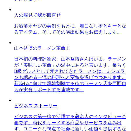
人の服見て我が服直せ
お洒落オヤジの実例をもとに、着こなし術とキーとな
るアイテム、そしてその演出効果をお伝えします。
山本益博のラーメン革命！
日本初の料理評論家、山本益博さんはいま、ラーメン
が「美味しい革命」の渦中にあると言います。長らく
B級グルメとして愛されてきたラーメンは、ミシュラ
ンも認める一流の料理へと変貌を遂げつつあります。
新時代に向けて群雄割拠する街のラーメン店を巨匠自
らが実食リポートする連載です。
ビジネス ストーリー
ビジネスの第一線で活躍する著名人のインタビュー企
画です。時代をリードする商品やサービスを産み出
す、ユニークな視点で社会に新しい価値を提供するな