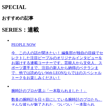
SPECIAL
おすすめの記事
SERIES：連載
PEOPLE NOW
今、この人の話が聞きたい！ 編集部が独自の目線でセ
レクトした注目ピープルのオリジナルインタビューを
お届けする連載コーナーです。芸能人から文化人、ス
ポーツ選手まで、注目の新人から納得のベテランま
で、他では読めないWeb LEONならではのスペシャル
トークをお楽しみください！
腕時計のプロが選ぶ「一本取られました！」
数多の腕時計を日々目にしている腕時計のプロたち。
そんな彼らが魅了された、ついつい「一本取られ