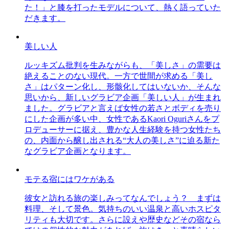
た！」と膝を打ったモデルについて、熱く語っていた
だきます。
美しい人
ルッキズム批判を生みながらも、「美しさ」の需要は
絶えることのない現代。一方で世間が求める「美し
さ」はパターン化し、形骸化してはいないか、そんな
思いから、新しいグラビア企画「美しい人」が生まれ
ました。グラビアと言えば女性の若さとボディを売り
にした企画が多い中、女性であるKaori Oguriさんをプ
ロデューサーに据え、豊かな人生経験を持つ女性たち
の、内面から醸し出される“大人の美しさ”に迫る新た
なグラビア企画となります。
モテる宿にはワケがある
彼女と訪れる旅の楽しみってなんでしょう？ まずは
料理、そして景色。気持ちのいい温泉と高いホスピタ
リティも大切です。さらに設えや歴史などその宿なら