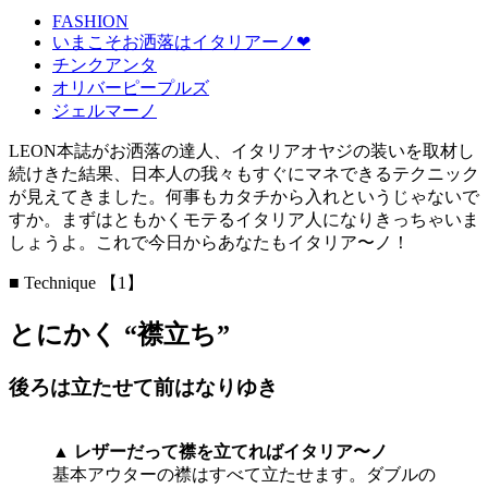
FASHION
いまこそお洒落はイタリアーノ❤︎
チンクアンタ
オリバーピープルズ
ジェルマーノ
LEON本誌がお洒落の達人、イタリアオヤジの装いを取材し
続けきた結果、日本人の我々もすぐにマネできるテクニック
が見えてきました。何事もカタチから入れというじゃないで
すか。まずはともかくモテるイタリア人になりきっちゃいま
しょうよ。これで今日からあなたもイタリア〜ノ！
■ Technique 【1】
とにかく “襟立ち”
後ろは立たせて前はなりゆき
▲
レザーだって襟を立てればイタリア〜ノ
基本アウターの襟はすべて立たせます。ダブルの