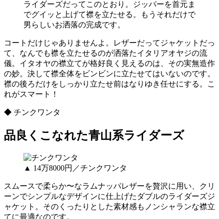
ライダーズだってこのとおり。ジッパーを首元ま
でグイッと上げて襟を立たせる。もうそれだけで
男らしいお洒落の完成です。
コートだけじゃありませんよ。レザーだってジャケットだっ
て、なんでも襟を立たせるのが洒落たイタリアオヤジの流
儀。イタオヤの襟立てが格好良く見えるのは、その実無造作
の妙。決して襟全体をビンビンに立たせてはいないのです。
襟の後ろだけをしっかり立たせ前はなりゆき任せにする。こ
れがスマート！
◆ チンクワンタ
品良くこなれた青山系ライダーズ
▲ 14万8000円／チンクワンタ
スムースで柔らか〜なラムナッパレザーを贅沢に用い、クリ
ーンでシンプルなデザインに仕上げたダブルのライダーズジ
ャケット。そのくったりとした素材感もノンシャランな襟立
てに最適なのです。