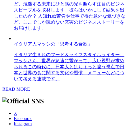
ど、混迷する未来にひと筋の光を照らす注目のビジネ
スピープルを取材します。彼らはいかにして結果を出
したのか？ 人知れぬ苦労や仕事で得た意外な気づきな
ど、ここでしか読めない充実のビジネスストーリーを
お届けします。
イタリア人マッシの「思考する食欲」
イタリア生まれのフード＆ライフスタイルライター、
マッシさん。世界が急速に繋がって、広い視野が求め
られるこの時代に、日本人とはちょっと違う視点で日
本と世界の食に関する文化や習慣、メニューなどにつ
いて考える連載です。
READ MORE
X
Facebook
Instagram