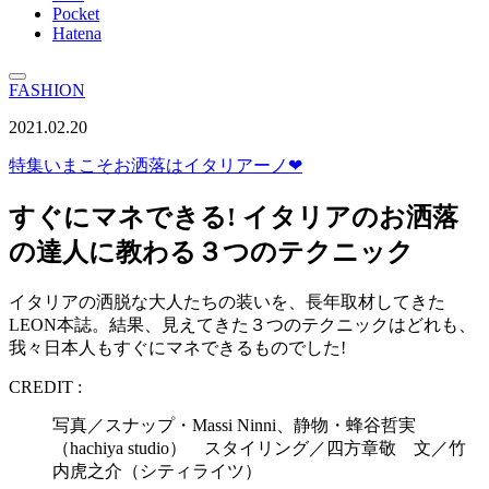
Pocket
Hatena
FASHION
2021.02.20
特集
いまこそお洒落はイタリアーノ❤︎
すぐにマネできる! イタリアのお洒落
の達人に教わる３つのテクニック
イタリアの洒脱な大人たちの装いを、長年取材してきた
LEON本誌。結果、見えてきた３つのテクニックはどれも、
我々日本人もすぐにマネできるものでした!
CREDIT :
写真／スナップ・Massi Ninni、静物・蜂谷哲実
（hachiya studio） スタイリング／四方章敬 文／竹
内虎之介（シティライツ）