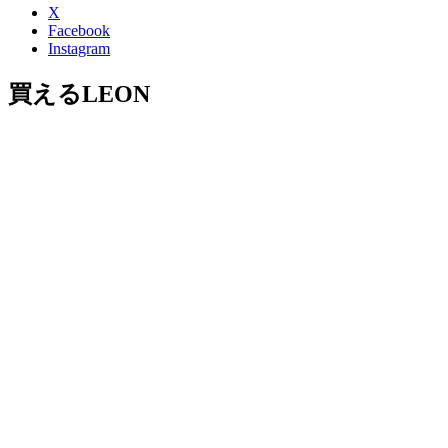
X
Facebook
Instagram
買えるLEON