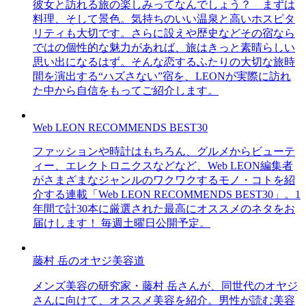
彼女と訪れる旅の楽しみってなんでしょう？ まずは
料理、そして景色。気持ちのいい温泉と高いホスピタ
リティも大切です。さらに設えや歴史などその宿なら
ではの個性的な魅力があれば、旅はきっと素晴らしい
思い出になるはず。そんな恋するふたりの大切な旅時
間を演出する“ハズさない”宿を、LEONが実際に訪れ
た中から自信をもってご紹介します。
Web LEON RECOMMENDS BEST30
ファッションや時計はもちろん、グルメからビューテ
ィー、エレクトロニクスなどなど、Web LEON編集者
がさまざまなジャンルのワクワクするモノ・コトを紹
介する連載「Web LEON RECOMMENDS BEST30」。1
年間で計30本に厳選された最高にオススメのネタをお
届けします！ 毎週土曜日公開予定。
藤村 岳のオヤジ美容道
メンズ美容の研究家・藤村 岳さんが、同世代のオヤジ
さんに向けて、オススメ美容を紹介。男性が読む美容