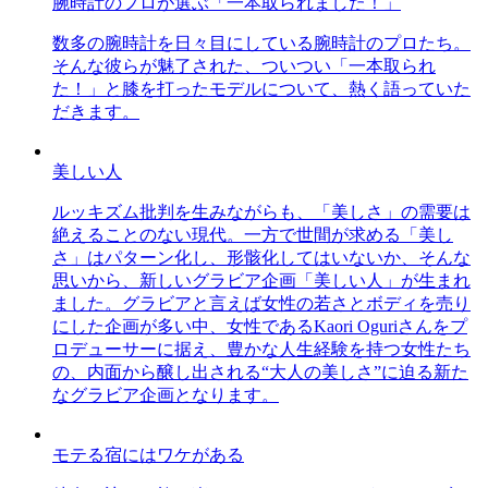
腕時計のプロが選ぶ「一本取られました！」
数多の腕時計を日々目にしている腕時計のプロたち。
そんな彼らが魅了された、ついつい「一本取られ
た！」と膝を打ったモデルについて、熱く語っていた
だきます。
美しい人
ルッキズム批判を生みながらも、「美しさ」の需要は
絶えることのない現代。一方で世間が求める「美し
さ」はパターン化し、形骸化してはいないか、そんな
思いから、新しいグラビア企画「美しい人」が生まれ
ました。グラビアと言えば女性の若さとボディを売り
にした企画が多い中、女性であるKaori Oguriさんをプ
ロデューサーに据え、豊かな人生経験を持つ女性たち
の、内面から醸し出される“大人の美しさ”に迫る新た
なグラビア企画となります。
モテる宿にはワケがある