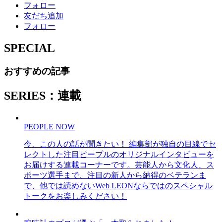
フォロー
友だち追加
フォロー
SPECIAL
おすすめの記事
SERIES：連載
PEOPLE NOW
今、この人の話が聞きたい！ 編集部が独自の目線でセ
レクトした注目ピープルのオリジナルインタビューを
お届けする連載コーナーです。芸能人から文化人、ス
ポーツ選手まで、注目の新人から納得のベテランま
で、他では読めないWeb LEONならではのスペシャル
トークをお楽しみください！