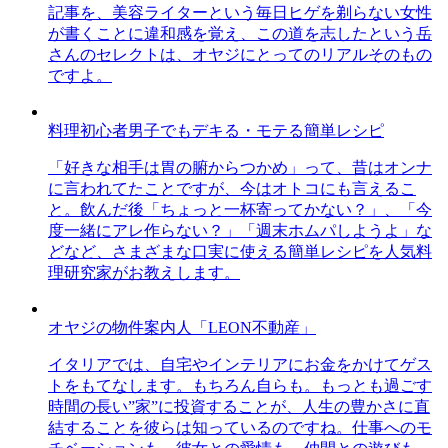
記事を、美容ライターという毎日ヒゲを剃らない女性
が書くことに違和感を覚え、この道を志したという岳
さんのセレクトは、オヤジにとってのリアルそのもの
ですよ。
料理初心者男子でもデキる・モテる簡単レシピ
「好きな相手は胃の腑からつかめ」って、昔はオンナ
に言われてたことですが、今はオトコにも言えるこ
と。飲んだ後「ちょっと一杯寄ってかない？」、「今
度一緒にアレ作らない？」「週末ホムパしようよ」な
どなど、さまざまな口実に使える簡単レシピを人気料
理研究家がお教えします。
オヤジの物件案内人「LEON不動産」
イタリアでは、自宅やインテリアにお金をかけてゲス
トをもてなします。もちろん自らも。もっとも過ごす
時間の長い”家”に投資することが、人生の豊かさに直
結することを彼らは知っているのですね。仕事へのモ