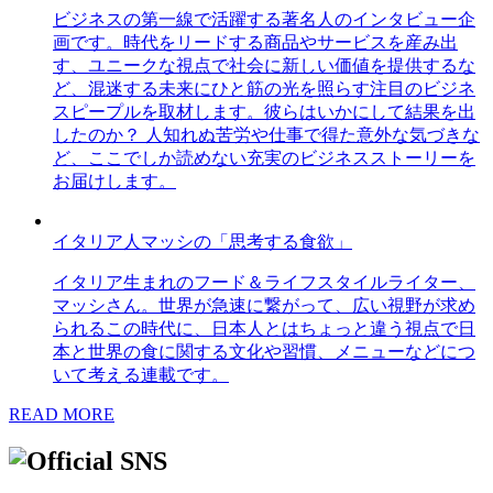
ビジネスの第一線で活躍する著名人のインタビュー企
画です。時代をリードする商品やサービスを産み出
す、ユニークな視点で社会に新しい価値を提供するな
ど、混迷する未来にひと筋の光を照らす注目のビジネ
スピープルを取材します。彼らはいかにして結果を出
したのか？ 人知れぬ苦労や仕事で得た意外な気づきな
ど、ここでしか読めない充実のビジネスストーリーを
お届けします。
イタリア人マッシの「思考する食欲」
イタリア生まれのフード＆ライフスタイルライター、
マッシさん。世界が急速に繋がって、広い視野が求め
られるこの時代に、日本人とはちょっと違う視点で日
本と世界の食に関する文化や習慣、メニューなどにつ
いて考える連載です。
READ MORE