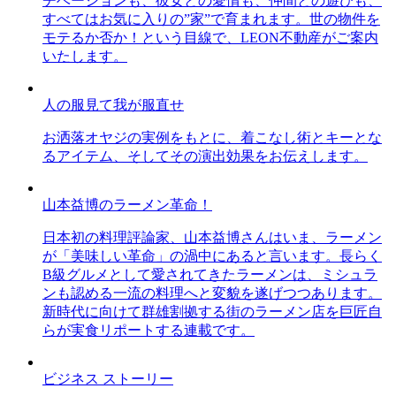
チベーションも、彼女との愛情も、仲間との遊びも、
すべてはお気に入りの”家”で育まれます。世の物件を
モテるか否か！という目線で、LEON不動産がご案内
いたします。
人の服見て我が服直せ
お洒落オヤジの実例をもとに、着こなし術とキーとな
るアイテム、そしてその演出効果をお伝えします。
山本益博のラーメン革命！
日本初の料理評論家、山本益博さんはいま、ラーメン
が「美味しい革命」の渦中にあると言います。長らく
B級グルメとして愛されてきたラーメンは、ミシュラ
ンも認める一流の料理へと変貌を遂げつつあります。
新時代に向けて群雄割拠する街のラーメン店を巨匠自
らが実食リポートする連載です。
ビジネス ストーリー