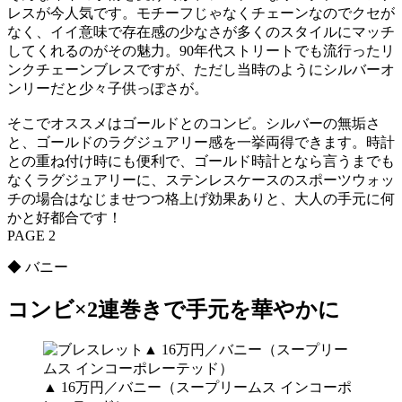
レスが今人気です。モチーフじゃなくチェーンなのでクセが
なく、イイ意味で存在感の少なさが多くのスタイルにマッチ
してくれるのがその魅力。90年代ストリートでも流行ったリ
ンクチェーンブレスですが、ただし当時のようにシルバーオ
ンリーだと少々子供っぽさが。
そこでオススメはゴールドとのコンビ。シルバーの無垢さ
と、ゴールドのラグジュアリー感を一挙両得できます。時計
との重ね付け時にも便利で、ゴールド時計となら言うまでも
なくラグジュアリーに、ステンレスケースのスポーツウォッ
チの場合はなじませつつ格上げ効果ありと、大人の手元に何
かと好都合です！
PAGE 2
◆ バニー
コンビ×2連巻きで手元を華やかに
▲ 16万円／バニー（スープリームス インコーポ