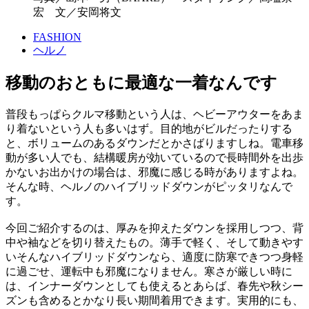
宏 文／安岡将文
FASHION
ヘルノ
移動のおともに最適な一着なんです
普段もっぱらクルマ移動という人は、ヘビーアウターをあま
り着ないという人も多いはず。目的地がビルだったりする
と、ボリュームのあるダウンだとかさばりますしね。電車移
動が多い人でも、結構暖房が効いているので長時間外を出歩
かないお出かけの場合は、邪魔に感じる時がありますよね。
そんな時、ヘルノのハイブリッドダウンがピッタリなんで
す。
今回ご紹介するのは、厚みを抑えたダウンを採用しつつ、背
中や袖などを切り替えたもの。薄手で軽く、そして動きやす
いそんなハイブリッドダウンなら、適度に防寒できつつ身軽
に過ごせ、運転中も邪魔になりません。寒さが厳しい時に
は、インナーダウンとしても使えるとあらば、春先や秋シー
ズンも含めるとかなり長い期間着用できます。実用的にも、