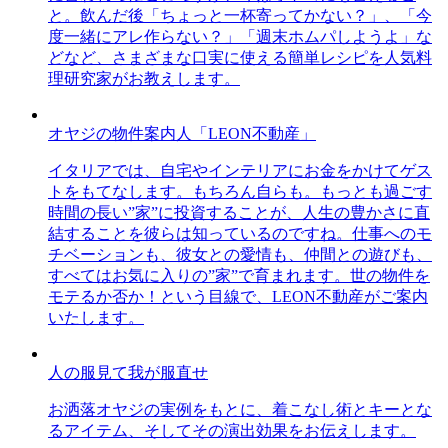
と。飲んだ後「ちょっと一杯寄ってかない？」、「今
度一緒にアレ作らない？」「週末ホムパしようよ」な
どなど、さまざまな口実に使える簡単レシピを人気料
理研究家がお教えします。
オヤジの物件案内人「LEON不動産」
イタリアでは、自宅やインテリアにお金をかけてゲス
トをもてなします。もちろん自らも。もっとも過ごす
時間の長い”家”に投資することが、人生の豊かさに直
結することを彼らは知っているのですね。仕事へのモ
チベーションも、彼女との愛情も、仲間との遊びも、
すべてはお気に入りの”家”で育まれます。世の物件を
モテるか否か！という目線で、LEON不動産がご案内
いたします。
人の服見て我が服直せ
お洒落オヤジの実例をもとに、着こなし術とキーとな
るアイテム、そしてその演出効果をお伝えします。