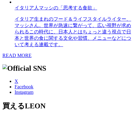
イタリア人マッシの「思考する食欲」
イタリア生まれのフード＆ライフスタイルライター、
マッシさん。世界が急速に繋がって、広い視野が求め
られるこの時代に、日本人とはちょっと違う視点で日
本と世界の食に関する文化や習慣、メニューなどにつ
いて考える連載です。
READ MORE
X
Facebook
Instagram
買えるLEON