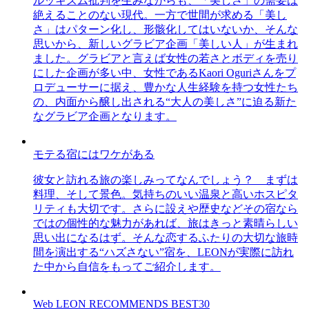
ルッキズム批判を生みながらも、「美しさ」の需要は
絶えることのない現代。一方で世間が求める「美し
さ」はパターン化し、形骸化してはいないか、そんな
思いから、新しいグラビア企画「美しい人」が生まれ
ました。グラビアと言えば女性の若さとボディを売り
にした企画が多い中、女性であるKaori Oguriさんをプ
ロデューサーに据え、豊かな人生経験を持つ女性たち
の、内面から醸し出される“大人の美しさ”に迫る新た
なグラビア企画となります。
モテる宿にはワケがある
彼女と訪れる旅の楽しみってなんでしょう？ まずは
料理、そして景色。気持ちのいい温泉と高いホスピタ
リティも大切です。さらに設えや歴史などその宿なら
ではの個性的な魅力があれば、旅はきっと素晴らしい
思い出になるはず。そんな恋するふたりの大切な旅時
間を演出する“ハズさない”宿を、LEONが実際に訪れ
た中から自信をもってご紹介します。
Web LEON RECOMMENDS BEST30