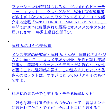
ファッションや時計はもちろん、グルメからビューテ
ィー、エレクトロニクスなどなど、Web LEON編集者
がさまざまなジャンルのワクワクするモノ・コトを紹
介する連載「Web LEON RECOMMENDS BEST30」。1
年間で計30本に厳選された最高にオススメのネタをお
届けします！ 毎週土曜日公開予定。
藤村 岳のオヤジ美容道
メンズ美容の研究家・藤村 岳さんが、同世代のオヤジ
さんに向けて、オススメ美容を紹介。男性が読む美容
記事を、美容ライターという毎日ヒゲを剃らない女性
が書くことに違和感を覚え、この道を志したという岳
さんのセレクトは、オヤジにとってのリアルそのもの
ですよ。
料理初心者男子でもデキる・モテる簡単レシピ
「好きな相手は胃の腑からつかめ」って、昔はオンナ
に言われてたことですが、今はオトコにも言えるこ