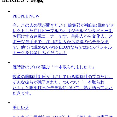
PEOPLE NOW
今、この人の話が聞きたい！ 編集部が独自の目線でセ
レクトした注目ピープルのオリジナルインタビューを
お届けする連載コーナーです。芸能人から文化人、ス
ポーツ選手まで、注目の新人から納得のベテランま
で、他では読めないWeb LEONならではのスペシャル
トークをお楽しみください！
腕時計のプロが選ぶ「一本取られました！」
数多の腕時計を日々目にしている腕時計のプロたち。
そんな彼らが魅了された、ついつい「一本取られ
た！」と膝を打ったモデルについて、熱く語っていた
だきます。
美しい人