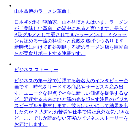
山本益博のラーメン革命！
日本初の料理評論家、山本益博さんはいま、ラーメン
が「美味しい革命」の渦中にあると言います。長らく
B級グルメとして愛されてきたラーメンは、ミシュラ
ンも認める一流の料理へと変貌を遂げつつあります。
新時代に向けて群雄割拠する街のラーメン店を巨匠自
らが実食リポートする連載です。
ビジネス ストーリー
ビジネスの第一線で活躍する著名人のインタビュー企
画です。時代をリードする商品やサービスを産み出
す、ユニークな視点で社会に新しい価値を提供するな
ど、混迷する未来にひと筋の光を照らす注目のビジネ
スピープルを取材します。彼らはいかにして結果を出
したのか？ 人知れぬ苦労や仕事で得た意外な気づきな
ど、ここでしか読めない充実のビジネスストーリーを
お届けします。