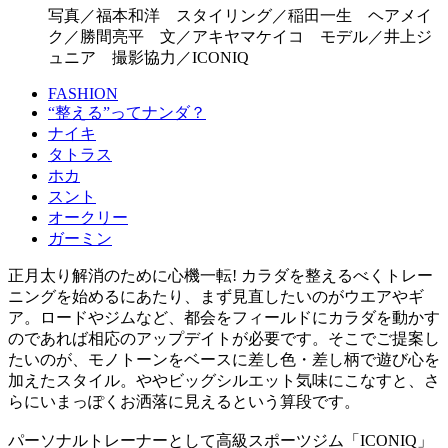
写真／福本和洋 スタイリング／稲田一生 ヘアメイ
ク／勝間亮平 文／アキヤマケイコ モデル／井上ジ
ュニア 撮影協力／ICONIQ
FASHION
“整える”ってナンダ？
ナイキ
タトラス
ホカ
スント
オークリー
ガーミン
正月太り解消のために心機一転! カラダを整えるべくトレー
ニングを始めるにあたり、まず見直したいのがウエアやギ
ア。ロードやジムなど、都会をフィールドにカラダを動かす
のであれば相応のアップデイトが必要です。そこでご提案し
たいのが、モノトーンをベースに差し色・差し柄で遊び心を
加えたスタイル。ややビッグシルエット気味にこなすと、さ
らにいまっぽくお洒落に見えるという算段です。
パーソナルトレーナーとして高級スポーツジム「ICONIQ」