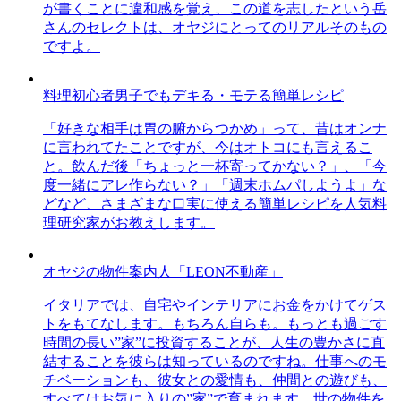
が書くことに違和感を覚え、この道を志したという岳
さんのセレクトは、オヤジにとってのリアルそのもの
ですよ。
料理初心者男子でもデキる・モテる簡単レシピ
「好きな相手は胃の腑からつかめ」って、昔はオンナ
に言われてたことですが、今はオトコにも言えるこ
と。飲んだ後「ちょっと一杯寄ってかない？」、「今
度一緒にアレ作らない？」「週末ホムパしようよ」な
どなど、さまざまな口実に使える簡単レシピを人気料
理研究家がお教えします。
オヤジの物件案内人「LEON不動産」
イタリアでは、自宅やインテリアにお金をかけてゲス
トをもてなします。もちろん自らも。もっとも過ごす
時間の長い”家”に投資することが、人生の豊かさに直
結することを彼らは知っているのですね。仕事へのモ
チベーションも、彼女との愛情も、仲間との遊びも、
すべてはお気に入りの”家”で育まれます。世の物件を