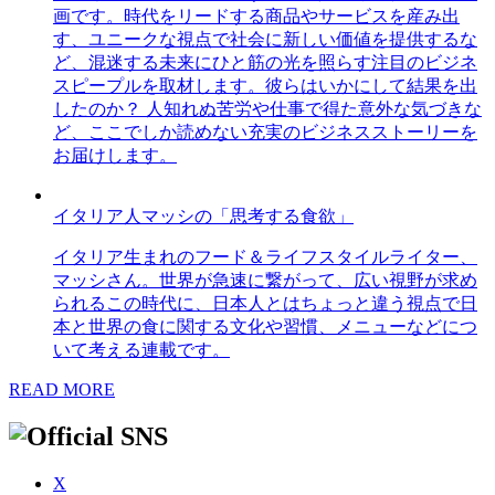
画です。時代をリードする商品やサービスを産み出
す、ユニークな視点で社会に新しい価値を提供するな
ど、混迷する未来にひと筋の光を照らす注目のビジネ
スピープルを取材します。彼らはいかにして結果を出
したのか？ 人知れぬ苦労や仕事で得た意外な気づきな
ど、ここでしか読めない充実のビジネスストーリーを
お届けします。
イタリア人マッシの「思考する食欲」
イタリア生まれのフード＆ライフスタイルライター、
マッシさん。世界が急速に繋がって、広い視野が求め
られるこの時代に、日本人とはちょっと違う視点で日
本と世界の食に関する文化や習慣、メニューなどにつ
いて考える連載です。
READ MORE
X