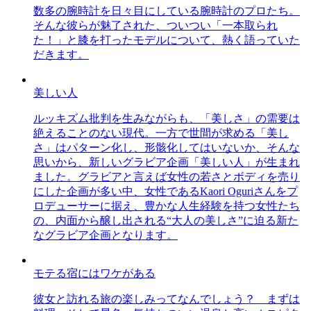
数多の腕時計を日々目にしている腕時計のプロたち。
そんな彼らが魅了された、ついつい「一本取られ
た！」と膝を打ったモデルについて、熱く語っていた
だきます。
美しい人
ルッキズム批判を生みながらも、「美しさ」の需要は
絶えることのない現代。一方で世間が求める「美し
さ」はパターン化し、形骸化してはいないか、そんな
思いから、新しいグラビア企画「美しい人」が生まれ
ました。グラビアと言えば女性の若さとボディを売り
にした企画が多い中、女性であるKaori Oguriさんをプ
ロデューサーに据え、豊かな人生経験を持つ女性たち
の、内面から醸し出される“大人の美しさ”に迫る新た
なグラビア企画となります。
モテる宿にはワケがある
彼女と訪れる旅の楽しみってなんでしょう？ まずは