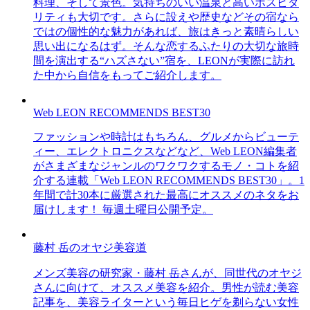
料理、そして景色。気持ちのいい温泉と高いホスピタ
リティも大切です。さらに設えや歴史などその宿なら
ではの個性的な魅力があれば、旅はきっと素晴らしい
思い出になるはず。そんな恋するふたりの大切な旅時
間を演出する“ハズさない”宿を、LEONが実際に訪れ
た中から自信をもってご紹介します。
Web LEON RECOMMENDS BEST30
ファッションや時計はもちろん、グルメからビューテ
ィー、エレクトロニクスなどなど、Web LEON編集者
がさまざまなジャンルのワクワクするモノ・コトを紹
介する連載「Web LEON RECOMMENDS BEST30」。1
年間で計30本に厳選された最高にオススメのネタをお
届けします！ 毎週土曜日公開予定。
藤村 岳のオヤジ美容道
メンズ美容の研究家・藤村 岳さんが、同世代のオヤジ
さんに向けて、オススメ美容を紹介。男性が読む美容
記事を、美容ライターという毎日ヒゲを剃らない女性