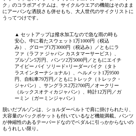
ク」のコラボアイテムは、サイクルウエアの機能はそのまま
にアーバンな洒脱さも併せもち、大人世代のサイクリストに
うってつけです。
▲ セットアップは撥水加工なので急な雨の時も
安心。中に着たスウェット1万1000円（税込
み）、グローブ1万3000円（税込み）／ともにラ
ファ（ラファ ジャパン カスタマーサービス）、
ブルゾン5万円、パンツ2万5000円／ともにエイチ
アイピー バイ ソリード×リーダーバイク（タト
ラスインターナショナル）、ヘルメット1万9500
円、自転車79万円／ともにトレック（トレック・
ジャパン）、サングラス2万2700円／オークリー
（ルックスオティカジャパン）、時計12万円／ガ
ーミン（ガーミンジャパン）
脱いだブルゾンは、ショルダーベルトで肩に掛けられたり、
大容量のバックポケットも付いているなど機能満載。パンツ
が伸縮性のあるテーパードなのでベダルに引っかからないの
もうれしい限り。