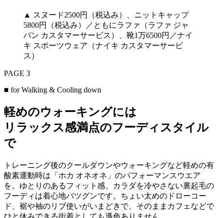
▲ スヌード2500円（税込み）、ニットキャップ
5800円（税込み）／ともにラファ（ラファ ジャ
パン カスタマーサービス）、靴1万6500円／ナイ
キ スポーツウェア（ナイキ カスタマーサービ
ス）
PAGE 3
■ for Walking & Cooling down
軽めのウォーキングには
リラックス感満点のフーディスタイル
で
トレーニング後のクールダウンやウォーキングなど軽めの有
酸素運動時は「ホカ オネオネ」のパフォーマンスウエア
を。ゆとりのあるフィット感、カラダを冷やさない裏起毛の
フーディは着心地バツグンです。ちょい太めのドローコー
ド、裾や袖のリブ使いがいまどきで、そのままカフェなどで
ひと休みできる街着としても遜色ありません。