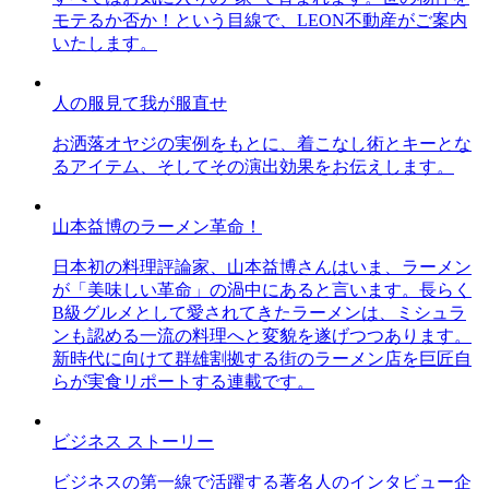
モテるか否か！という目線で、LEON不動産がご案内
いたします。
人の服見て我が服直せ
お洒落オヤジの実例をもとに、着こなし術とキーとな
るアイテム、そしてその演出効果をお伝えします。
山本益博のラーメン革命！
日本初の料理評論家、山本益博さんはいま、ラーメン
が「美味しい革命」の渦中にあると言います。長らく
B級グルメとして愛されてきたラーメンは、ミシュラ
ンも認める一流の料理へと変貌を遂げつつあります。
新時代に向けて群雄割拠する街のラーメン店を巨匠自
らが実食リポートする連載です。
ビジネス ストーリー
ビジネスの第一線で活躍する著名人のインタビュー企