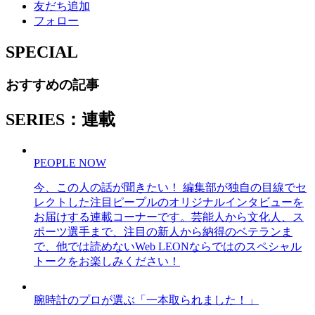
友だち追加
フォロー
SPECIAL
おすすめの記事
SERIES：連載
PEOPLE NOW
今、この人の話が聞きたい！ 編集部が独自の目線でセ
レクトした注目ピープルのオリジナルインタビューを
お届けする連載コーナーです。芸能人から文化人、ス
ポーツ選手まで、注目の新人から納得のベテランま
で、他では読めないWeb LEONならではのスペシャル
トークをお楽しみください！
腕時計のプロが選ぶ「一本取られました！」