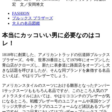
宏 文／安岡将文
FASHION
ブルックス ブラザーズ
大人の名品図鑑
本当にカッコいい男に必要なのはコ
レ！
1818年に創業した、アメリカントラッドの伝道師ブルックス
ブラザーズ。今年、世界20番目として1979年にオープンした
青山店がクローズし、新たに表参道に路面店をオープンし大
きな話題を呼びましたが、そんな同ブランドを象徴する名品
といえば、やはりブレザーでしょう。
アメリカンスタイルのスーツにおける雛形となったナンバー
1サックスーツももちろん名品ですが、このところ人気のア
メトラスタイルにおいては、やはりココンチのブレザーが気
になるところ。戦艦ブレザー号のユニフォームや英国ケンブ
リッジ大学ボートクラブのユニフォームなど諸説あるブレザ
ーですが、ココ日本においてはブレザー＝ブルックス ブラ