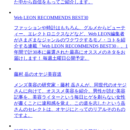
た中から自信をもってご紹介します。
Web LEON RECOMMENDS BEST30
ファッションや時計はもちろん、グルメからビューテ
ィー、エレクトロニクスなどなど、Web LEON編集者
がさまざまなジャンルのワクワクするモノ・コトを紹
介する連載「Web LEON RECOMMENDS BEST30」。1
年間で計30本に厳選された最高にオススメのネタをお
届けします！ 毎週土曜日公開予定。
藤村 岳のオヤジ美容道
メンズ美容の研究家・藤村 岳さんが、同世代のオヤジ
さんに向けて、オススメ美容を紹介。男性が読む美容
記事を、美容ライターという毎日ヒゲを剃らない女性
が書くことに違和感を覚え、この道を志したという岳
さんのセレクトは、オヤジにとってのリアルそのもの
ですよ。