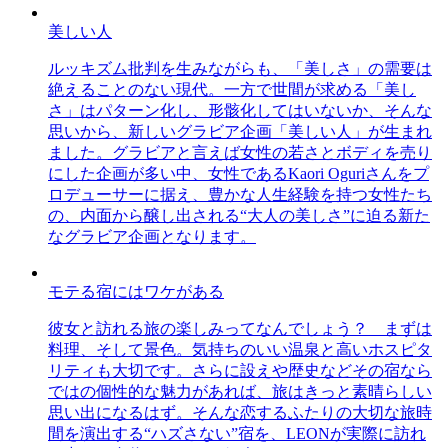
美しい人
ルッキズム批判を生みながらも、「美しさ」の需要は
絶えることのない現代。一方で世間が求める「美し
さ」はパターン化し、形骸化してはいないか、そんな
思いから、新しいグラビア企画「美しい人」が生まれ
ました。グラビアと言えば女性の若さとボディを売り
にした企画が多い中、女性であるKaori Oguriさんをプ
ロデューサーに据え、豊かな人生経験を持つ女性たち
の、内面から醸し出される“大人の美しさ”に迫る新た
なグラビア企画となります。
モテる宿にはワケがある
彼女と訪れる旅の楽しみってなんでしょう？ まずは
料理、そして景色。気持ちのいい温泉と高いホスピタ
リティも大切です。さらに設えや歴史などその宿なら
ではの個性的な魅力があれば、旅はきっと素晴らしい
思い出になるはず。そんな恋するふたりの大切な旅時
間を演出する“ハズさない”宿を、LEONが実際に訪れ