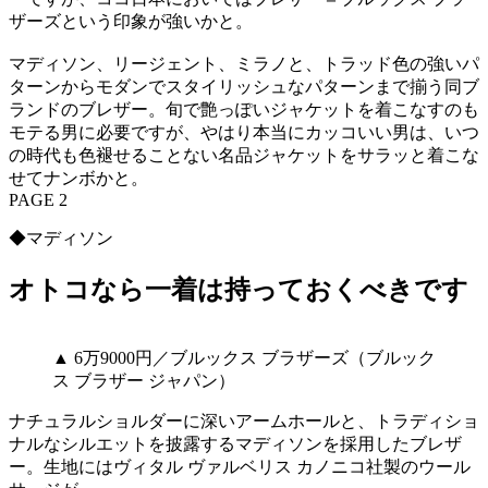
ザーズという印象が強いかと。
マディソン、リージェント、ミラノと、トラッド色の強いパ
ターンからモダンでスタイリッシュなパターンまで揃う同ブ
ランドのブレザー。旬で艶っぽいジャケットを着こなすのも
モテる男に必要ですが、やはり本当にカッコいい男は、いつ
の時代も色褪せることない名品ジャケットをサラッと着こな
せてナンボかと。
PAGE 2
◆マディソン
オトコなら一着は持っておくべきです
▲ 6万9000円／ブルックス ブラザーズ（ブルック
ス ブラザー ジャパン）
ナチュラルショルダーに深いアームホールと、トラディショ
ナルなシルエットを披露するマディソンを採用したブレザ
ー。生地にはヴィタル ヴァルベリス カノニコ社製のウール