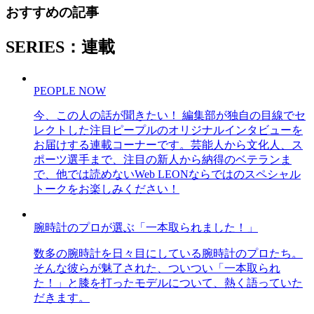
おすすめの記事
SERIES：連載
PEOPLE NOW
今、この人の話が聞きたい！ 編集部が独自の目線でセ
レクトした注目ピープルのオリジナルインタビューを
お届けする連載コーナーです。芸能人から文化人、ス
ポーツ選手まで、注目の新人から納得のベテランま
で、他では読めないWeb LEONならではのスペシャル
トークをお楽しみください！
腕時計のプロが選ぶ「一本取られました！」
数多の腕時計を日々目にしている腕時計のプロたち。
そんな彼らが魅了された、ついつい「一本取られ
た！」と膝を打ったモデルについて、熱く語っていた
だきます。