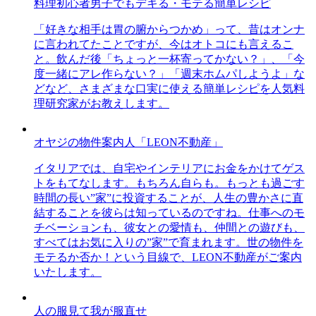
料理初心者男子でもデキる・モテる簡単レシピ
「好きな相手は胃の腑からつかめ」って、昔はオンナ
に言われてたことですが、今はオトコにも言えるこ
と。飲んだ後「ちょっと一杯寄ってかない？」、「今
度一緒にアレ作らない？」「週末ホムパしようよ」な
どなど、さまざまな口実に使える簡単レシピを人気料
理研究家がお教えします。
オヤジの物件案内人「LEON不動産」
イタリアでは、自宅やインテリアにお金をかけてゲス
トをもてなします。もちろん自らも。もっとも過ごす
時間の長い”家”に投資することが、人生の豊かさに直
結することを彼らは知っているのですね。仕事へのモ
チベーションも、彼女との愛情も、仲間との遊びも、
すべてはお気に入りの”家”で育まれます。世の物件を
モテるか否か！という目線で、LEON不動産がご案内
いたします。
人の服見て我が服直せ