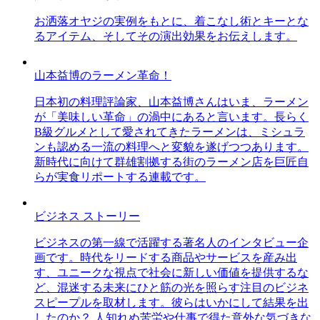
お洒落オヤジの実例をもとに、着こなし術とキーとな
るアイテム、そしてその演出効果をお伝えします。
山本益博のラーメン革命！
日本初の料理評論家、山本益博さんはいま、ラーメン
が「美味しい革命」の渦中にあると言います。長らく
B級グルメとして愛されてきたラーメンは、ミシュラ
ンも認める一流の料理へと変貌を遂げつつあります。
新時代に向けて群雄割拠する街のラーメン店を巨匠自
らが実食リポートする連載です。
ビジネス ストーリー
ビジネスの第一線で活躍する著名人のインタビュー企
画です。時代をリードする商品やサービスを産み出
す、ユニークな視点で社会に新しい価値を提供するな
ど、混迷する未来にひと筋の光を照らす注目のビジネ
スピープルを取材します。彼らはいかにして結果を出
したのか？ 人知れぬ苦労や仕事で得た意外な気づきな