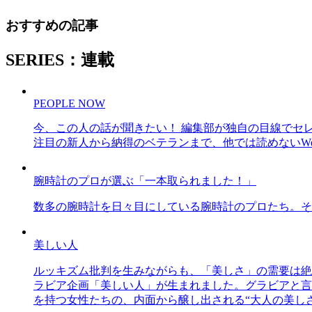
おすすめの記事
SERIES：連載
PEOPLE NOW
今、この人の話が聞きたい！ 編集部が独自の目線でセ
注目の新人から納得のベテランまで、他では読めないWe
腕時計のプロが選ぶ「一本取られました！」
数多の腕時計を日々目にしている腕時計のプロたち。そ
美しい人
ルッキズム批判を生みながらも、「美しさ」の需要は絶
ラビア企画「美しい人」が生まれました。グラビアと言え
を持つ女性たちの、内面から醸し出される“大人の美し