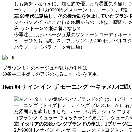
左 90年代に誕生し、その後活動を休止していたブランド
ジャパンメイドにこだわる銘柄からの一本は、腰周りゆっ
右 ワントーンで楽に着こなして
今季注目したいベージュ系のワントーンコーディネート
え、ぜひともお試しを。ブルゾン12万4000円／バルス
パラブーツ（パラブーツ青山店）
ブラウンよりのベージュが魅力の生地は、
60番手三本撚りのアジのあるコットンを使用。
Item 04 ナイン イン ザ モーニング 〜キャメル
左 イタリアの気鋭パンツブランドの作は、1プリーツ
2万9000円／ナイン イン ザ モーニング（トヨダトレ