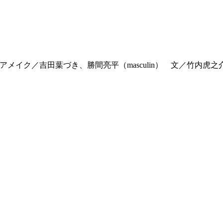
章敬 ヘアメイク／吉田葉づき、勝間亮平（masculin） 文／竹