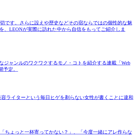
切です。さらに設えや歴史などその宿ならではの個性的な魅
を、LEONが実際に訪れた中から自信をもってご紹介しま
まなジャンルのワクワクするモノ・コトを紹介する連載「Web
公開予定。
美容ライターという毎日ヒゲを剃らない女性が書くことに違和
「ちょっと一杯寄ってかない？」、「今度一緒にアレ作らな