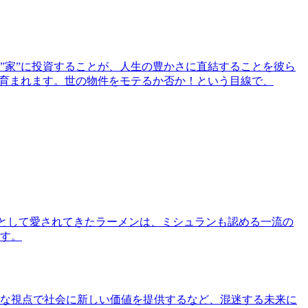
”家”に投資することが、人生の豊かさに直結することを彼ら
で育まれます。世の物件をモテるか否か！という目線で、
として愛されてきたラーメンは、ミシュランも認める一流の
す。
な視点で社会に新しい価値を提供するなど、混迷する未来に