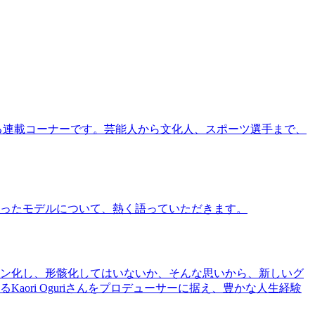
る連載コーナーです。芸能人から文化人、スポーツ選手まで、
ったモデルについて、熱く語っていただきます。
ン化し、形骸化してはいないか、そんな思いから、新しいグ
ri Oguriさんをプロデューサーに据え、豊かな人生経験