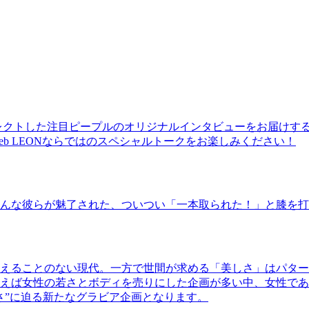
レクトした注目ピープルのオリジナルインタビューをお届けす
b LEONならではのスペシャルトークをお楽しみください！
んな彼らが魅了された、ついつい「一本取られた！」と膝を打
えることのない現代。一方で世間が求める「美しさ」はパター
ば女性の若さとボディを売りにした企画が多い中、女性であるKao
さ”に迫る新たなグラビア企画となります。