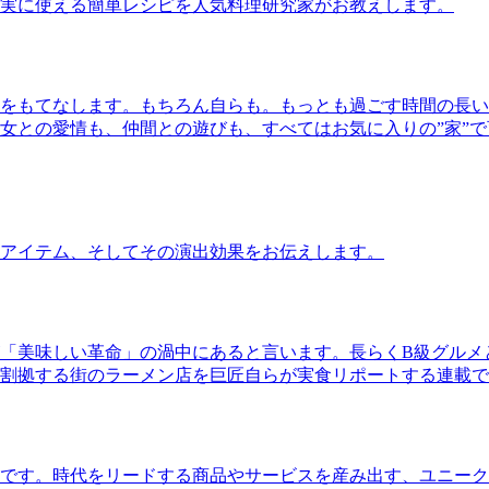
実に使える簡単レシピを人気料理研究家がお教えします。
をもてなします。もちろん自らも。もっとも過ごす時間の長い
女との愛情も、仲間との遊びも、すべてはお気に入りの”家”
アイテム、そしてその演出効果をお伝えします。
「美味しい革命」の渦中にあると言います。長らくB級グルメ
割拠する街のラーメン店を巨匠自らが実食リポートする連載で
です。時代をリードする商品やサービスを産み出す、ユニーク