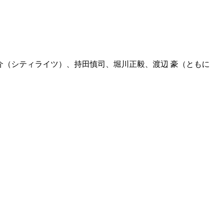
内虎之介（シティライツ）、持田慎司、堀川正毅、渡辺 豪（ともに