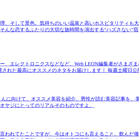
理、そして景色。気持ちのいい温泉と高いホスピタリティも大
そんな恋するふたりの大切な旅時間を演出する“ハズさない”宿
、エレクトロニクスなどなど、Web LEON編集者がさまざ
30本に厳選された最高にオススメのネタをお届けします！ 毎週土曜日
さんに向けて、オススメ美容を紹介。男性が読む美容記事を、
オヤジにとってのリアルそのものですよ。
言われてたことですが、今はオトコにも言えること。飲んだ後