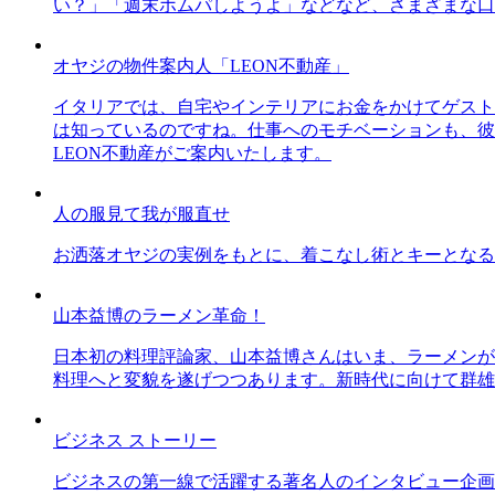
い？」「週末ホムパしようよ」などなど、さまざまな口
オヤジの物件案内人「LEON不動産」
イタリアでは、自宅やインテリアにお金をかけてゲスト
は知っているのですね。仕事へのモチベーションも、彼
LEON不動産がご案内いたします。
人の服見て我が服直せ
お洒落オヤジの実例をもとに、着こなし術とキーとなる
山本益博のラーメン革命！
日本初の料理評論家、山本益博さんはいま、ラーメンが
料理へと変貌を遂げつつあります。新時代に向けて群雄
ビジネス ストーリー
ビジネスの第一線で活躍する著名人のインタビュー企画