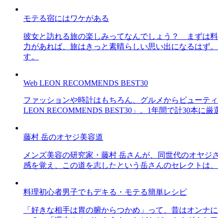
モテる宿にはワケがある
彼女と訪れる旅の楽しみってなんでしょう？ まずは料
力があれば、旅はきっと素晴らしい思い出になるはず。
す。
Web LEON RECOMMENDS BEST30
ファッションや時計はもちろん、グルメからビューティー
LEON RECOMMENDS BEST30」。1年間で計
藤村 岳のオヤジ美容道
メンズ美容の研究家・藤村 岳さんが、同世代のオヤジ
感を覚え、この道を志したという岳さんのセレクトは、
料理初心者男子でもデキる・モテる簡単レシピ
「好きな相手は胃の腑からつかめ」って、昔はオンナに