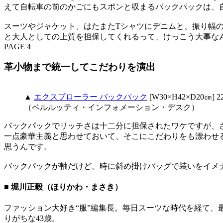
えて自転車の前のかごにもスポンと収まるバックパックは、
スーツやジャケット、はたまたTシャツにデニムと、振り幅の
と大人としての上質を担保してくれるって、けっこう大事な
PAGE 4
革小物まで統一してこだわりを演出
▲
エクスプローラー バックパック
[W30×H42×D20㎝] 
（ベルルッティ・インフォメーション・デスク）
バックパックでリッチさは十二分に担保されたワケですが、
一点豪華主義と思わせておいて、そこにこだわりをも漂わせ
思うんです。
バックパックが軸だけど、時に斜め掛けバッグで装いをイメ
■ 堀川正毅（ほりかわ・まさき）
ファッション大好き“服”編集長。毎日スーツな時代を経て
りがちな43歳。