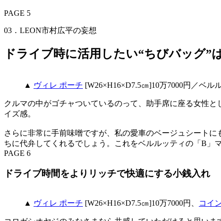
PAGE 5
03．LEON市村広平の妄想
ドライブ時に活用したい“ちびバッグ”
▲
ヴィレ ポーチ
[W26×H16×D7.5㎝]10万700
クルマの中がゴチャついているのって、助手席に座る女性と
イズ感。
さらに非常に手前味噌ですが、私の愛車のベージュシートに
ちに代弁してくれるでしょう。これをベルルッティの「B」
PAGE 6
ドライブ時間をよりリッチで快適にする小銭入れ
▲
ヴィレ ポーチ
[W26×H16×D7.5㎝]10万7000円、
コイ