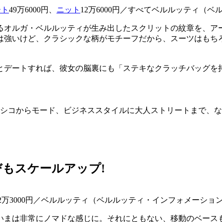
ート
49万6000円、
ニット
12万6000円／すべてベルルッティ（
るオルガ・ベルルッティが生み出したスクリットの紋章を、ア
は強いけど、クラシックな柄がモチーフだから、スーツはもち
とデートすれば、彼女の脳裏にも「ステキなクラッチバッグを
長。クラシコからモード、ビジネススタイルに大人ストリートまで、
もスケールアップ!
0㎝] 22万3000円／ベルルッティ（ベルルッティ・インフォメーシ
いまは非常にノマドな感じに。それにともない、移動のベース