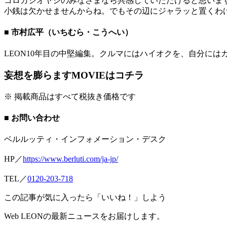
コロガシオヤジのみなさまなら共感していただけると思いま
小銭は欠かせませんからね。でもその辺にジャラッと置くわ
■ 市村広平（いちむら・こうへい）
LEON10年目の中堅編集。クルマにはハイオクを、自分に
妄想を膨らますMOVIEはコチラ
※ 掲載商品はすべて税抜き価格です
■ お問い合わせ
ベルルッティ・インフォメーション・デスク
HP／
https://www.berluti.com/ja-jp/
TEL／
0120‐203‐718
この記事が気に入ったら「いいね！」しよう
Web LEONの最新ニュースをお届けします。