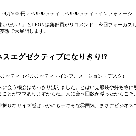
5cm］ 29万5000円／ベルルッティ（ベルルッティ・インフォメー
使いたい！」とLEON編集部員がリコメンド。今回フォーカス
る妄想で大展開します。
スエグゼクティブになりきり!?
00円／ベルルッティ（ベルルッティ・インフォメーション・デスク）
人に会う機会はめっきり減りました。とはいえ服装や持ち物に
うことがママありますからね。人に会う回数が減ったからこそ
小振りなサイズ感はいかにもデキそな雰囲気。まさにビジネス