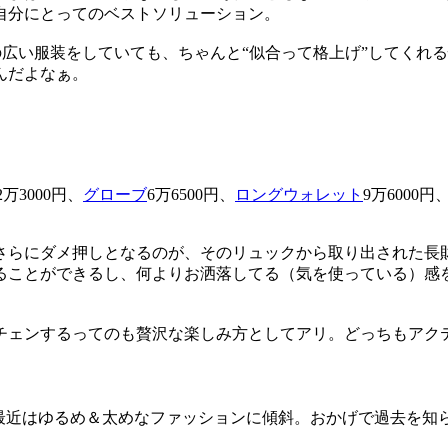
自分にとってのベストソリューション。
広い服装をしていても、ちゃんと“似合って格上げ”してくれ
んだよなぁ。
22万3000円、
グローブ
6万6500円、
ロングウォレット
9万6000円
さらにダメ押しとなるのが、そのリュックから取り出された長
ることができるし、何よりお洒落してる（気を使っている）感
チェンするってのも贅沢な楽しみ方としてアリ。どっちもアク
、最近はゆるめ＆太めなファッションに傾斜。おかげで過去を知