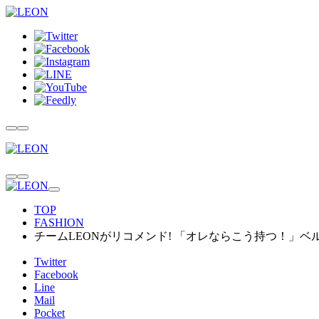
TOP
FASHION
チームLEONがリコメンド! 「オレならこう持つ！」ベ
Twitter
Facebook
Line
Mail
Pocket