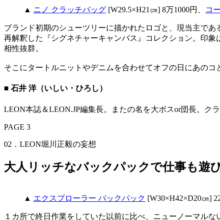
▲
ニノ クラッチバッグ
[W29.5×H21㎝] 8万1000円、
コ
ブランド初期のシューツリーに描かれたロゴと、現当主であ
再解釈した『シグネチャーキャンバス』コレクション。印象
相性抜群。
そこにタートルニットやデニムを合わせてオフの日にあのコ
■ 石井 洋（いしい・ひろし）
LEON本誌＆LEON.JP編集長。またの名を大ボスor団
PAGE 3
02．LEON堀川正毅の妄想
大人リッチなバックパックで仕事も遊び
▲
エクスプローラー バックパック
[W30×H42×D2
１カ所で終日作業をしていた以前に比べ、ニューノーマルな