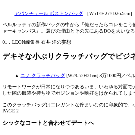
アバンチュール ボストンバッグ
［W51×H27×D26.
ベルルッティの新作バッグの中から「俺だったらコレをこう
ャーキャンバス』。選びの理由とその先にあるDOを大いな
01．LEON編集長 石井 洋の妄想
デキそな小ぶりクラッチバッグでビジネ
▲
ニノ クラッチバッグ
[W29.5×H21㎝] 8万10
リモートワークが日常になりつつあるいま、いわゆる対面で
した際の服装や持ち物でポジションや嗜好をはかられてしま
このクラッチバッグはエレガントな佇まいなのに印象的で、
PAGE 2
シックなコートと合わせてデートへ