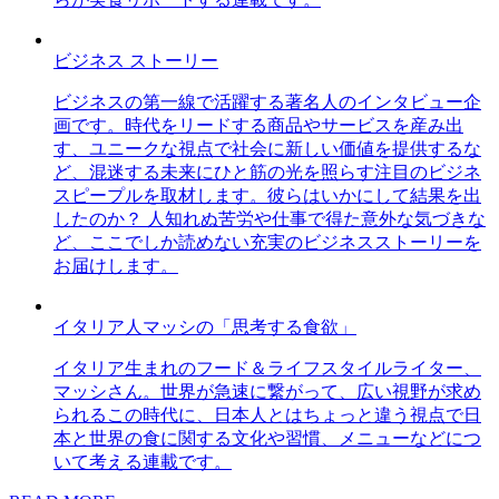
ビジネス ストーリー
ビジネスの第一線で活躍する著名人のインタビュー企
画です。時代をリードする商品やサービスを産み出
す、ユニークな視点で社会に新しい価値を提供するな
ど、混迷する未来にひと筋の光を照らす注目のビジネ
スピープルを取材します。彼らはいかにして結果を出
したのか？ 人知れぬ苦労や仕事で得た意外な気づきな
ど、ここでしか読めない充実のビジネスストーリーを
お届けします。
イタリア人マッシの「思考する食欲」
イタリア生まれのフード＆ライフスタイルライター、
マッシさん。世界が急速に繋がって、広い視野が求め
られるこの時代に、日本人とはちょっと違う視点で日
本と世界の食に関する文化や習慣、メニューなどにつ
いて考える連載です。