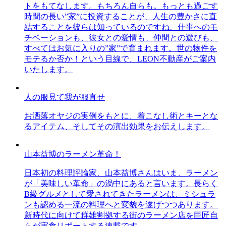
トをもてなします。もちろん自らも。もっとも過ごす
時間の長い”家”に投資することが、人生の豊かさに直
結することを彼らは知っているのですね。仕事へのモ
チベーションも、彼女との愛情も、仲間との遊びも、
すべてはお気に入りの”家”で育まれます。世の物件を
モテるか否か！という目線で、LEON不動産がご案内
いたします。
人の服見て我が服直せ
お洒落オヤジの実例をもとに、着こなし術とキーとな
るアイテム、そしてその演出効果をお伝えします。
山本益博のラーメン革命！
日本初の料理評論家、山本益博さんはいま、ラーメン
が「美味しい革命」の渦中にあると言います。長らく
B級グルメとして愛されてきたラーメンは、ミシュラ
ンも認める一流の料理へと変貌を遂げつつあります。
新時代に向けて群雄割拠する街のラーメン店を巨匠自
らが実食リポートする連載です。