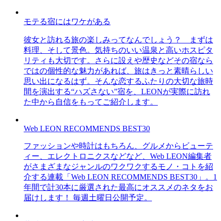
モテる宿にはワケがある
彼女と訪れる旅の楽しみってなんでしょう？ まずは
料理、そして景色。気持ちのいい温泉と高いホスピタ
リティも大切です。さらに設えや歴史などその宿なら
ではの個性的な魅力があれば、旅はきっと素晴らしい
思い出になるはず。そんな恋するふたりの大切な旅時
間を演出する“ハズさない”宿を、LEONが実際に訪れ
た中から自信をもってご紹介します。
Web LEON RECOMMENDS BEST30
ファッションや時計はもちろん、グルメからビューテ
ィー、エレクトロニクスなどなど、Web LEON編集者
がさまざまなジャンルのワクワクするモノ・コトを紹
介する連載「Web LEON RECOMMENDS BEST30」。1
年間で計30本に厳選された最高にオススメのネタをお
届けします！ 毎週土曜日公開予定。