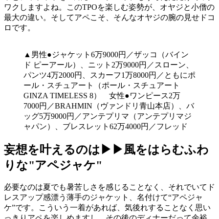
ワクしますよね。このTPOを楽しむ姿勢が、オヤジと小僧の
最大の違い。そしてアペこそ、そんなオヤジの腕の見せドコ
ロです。
▲男性●ジャケット6万9000円／ザッコ（バイン
ド ピーアール）、ニット2万9000円／スローン、
パンツ4万2000円、スカーフ1万8000円／ともにポ
ール・スチュアート（ポール・スチュアート
GINZA TIMELESS 8） 女性●ワンピース2万
7000円／BRAHMIN（ヴァンドリ青山本店）、バ
ッグ5万9000円／アンテプリマ（アンテプリマジ
ャパン）、ブレスレット62万4000円／フレッド
妄想を叶えるのは▶▶風をはらむふわ
りな"アペジャケ"
必要なのは夏でも暑苦しさを感じることなく、それでいてド
レスアップ感漂う薄手のジャケット、名付けて“アペジャ
ケ”です。こういう一着があれば、気後れすることなく思い
っきりアペを楽しめますし、その後のディナーだって余裕。