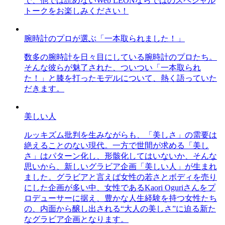
で、他では読めないWeb LEONならではのスペシャル
トークをお楽しみください！
腕時計のプロが選ぶ「一本取られました！」
数多の腕時計を日々目にしている腕時計のプロたち。
そんな彼らが魅了された、ついつい「一本取られ
た！」と膝を打ったモデルについて、熱く語っていた
だきます。
美しい人
ルッキズム批判を生みながらも、「美しさ」の需要は
絶えることのない現代。一方で世間が求める「美し
さ」はパターン化し、形骸化してはいないか、そんな
思いから、新しいグラビア企画「美しい人」が生まれ
ました。グラビアと言えば女性の若さとボディを売り
にした企画が多い中、女性であるKaori Oguriさんをプ
ロデューサーに据え、豊かな人生経験を持つ女性たち
の、内面から醸し出される“大人の美しさ”に迫る新た
なグラビア企画となります。