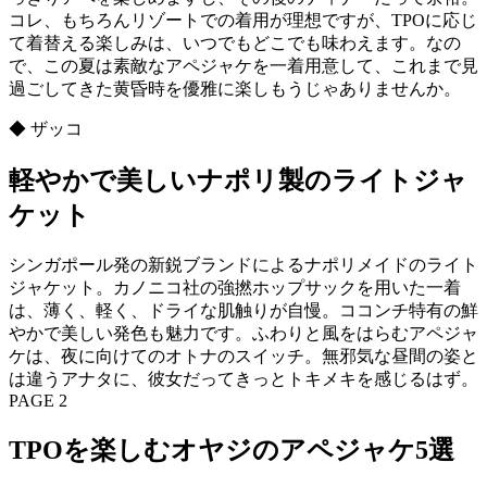
コレ、もちろんリゾートでの着用が理想ですが、TPOに応じ
て着替える楽しみは、いつでもどこでも味わえます。なの
で、この夏は素敵なアペジャケを一着用意して、これまで見
過ごしてきた黄昏時を優雅に楽しもうじゃありませんか。
◆ ザッコ
軽やかで美しいナポリ製のライトジャ
ケット
シンガポール発の新鋭ブランドによるナポリメイドのライト
ジャケット。カノニコ社の強撚ホップサックを用いた一着
は、薄く、軽く、ドライな肌触りが自慢。ココンチ特有の鮮
やかで美しい発色も魅力です。ふわりと風をはらむアペジャ
ケは、夜に向けてのオトナのスイッチ。無邪気な昼間の姿と
は違うアナタに、彼女だってきっとトキメキを感じるはず。
PAGE 2
TPOを楽しむオヤジのアペジャケ5選