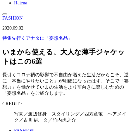
Hatena
FASHION
2020.09.02
特集
先行くアナタに「妄想名品」
いまから使える、大人な薄手ジャケッ
トはこの6選
長引くコロナ禍の影響で不自由が増えた生活だからこそ、逆
に「本当にやりたいこと」が明確になったはず。そこで「妄
想力」を働かせていまの生活をより前向きに楽しむための
「妄想名品」をご紹介します。
CREDIT :
写真／渡辺修身 スタイリング／四方章敬 ヘアメイ
ク／古川 純 文／竹内虎之介
FASHION