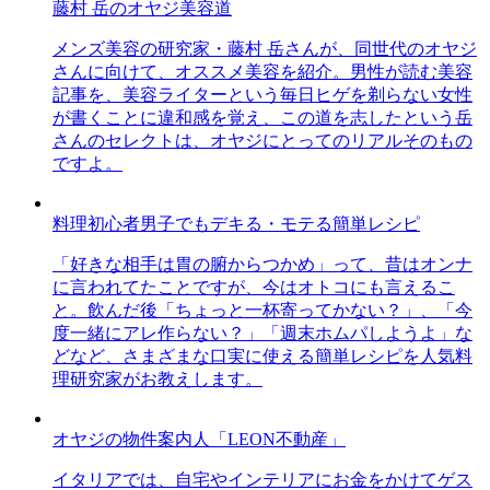
藤村 岳のオヤジ美容道
メンズ美容の研究家・藤村 岳さんが、同世代のオヤジ
さんに向けて、オススメ美容を紹介。男性が読む美容
記事を、美容ライターという毎日ヒゲを剃らない女性
が書くことに違和感を覚え、この道を志したという岳
さんのセレクトは、オヤジにとってのリアルそのもの
ですよ。
料理初心者男子でもデキる・モテる簡単レシピ
「好きな相手は胃の腑からつかめ」って、昔はオンナ
に言われてたことですが、今はオトコにも言えるこ
と。飲んだ後「ちょっと一杯寄ってかない？」、「今
度一緒にアレ作らない？」「週末ホムパしようよ」な
どなど、さまざまな口実に使える簡単レシピを人気料
理研究家がお教えします。
オヤジの物件案内人「LEON不動産」
イタリアでは、自宅やインテリアにお金をかけてゲス