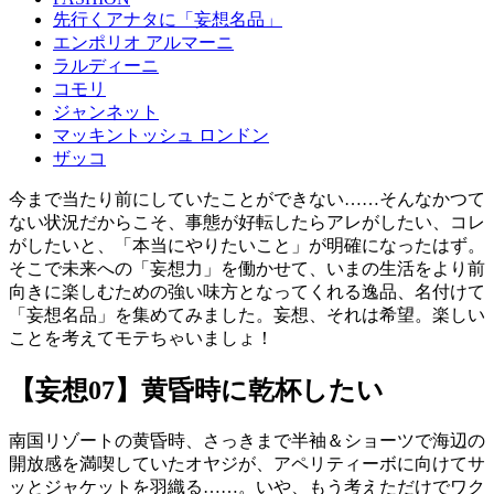
先行くアナタに「妄想名品」
エンポリオ アルマーニ
ラルディーニ
コモリ
ジャンネット
マッキントッシュ ロンドン
ザッコ
今まで当たり前にしていたことができない……そんなかつて
ない状況だからこそ、事態が好転したらアレがしたい、コレ
がしたいと、「本当にやりたいこと」が明確になったはず。
そこで未来への「妄想力」を働かせて、いまの生活をより前
向きに楽しむための強い味方となってくれる逸品、名付けて
「妄想名品」を集めてみました。妄想、それは希望。楽しい
ことを考えてモテちゃいましょ！
【妄想07】黄昏時に乾杯したい
南国リゾートの黄昏時、さっきまで半袖＆ショーツで海辺の
開放感を満喫していたオヤジが、アペリティーボに向けてサ
ッとジャケットを羽織る……。いや、もう考えただけでワク