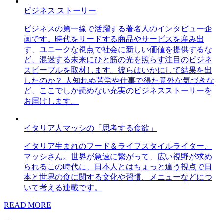
ビジネス ストーリー
ビジネスの第一線で活躍する著名人のインタビュー企
画です。時代をリードする商品やサービスを産み出
す、ユニークな視点で社会に新しい価値を提供するな
ど、混迷する未来にひと筋の光を照らす注目のビジネ
スピープルを取材します。彼らはいかにして結果を出
したのか？ 人知れぬ苦労や仕事で得た意外な気づきな
ど、ここでしか読めない充実のビジネスストーリーを
お届けします。
イタリア人マッシの「思考する食欲」
イタリア生まれのフード＆ライフスタイルライター、
マッシさん。世界が急速に繋がって、広い視野が求め
られるこの時代に、日本人とはちょっと違う視点で日
本と世界の食に関する文化や習慣、メニューなどにつ
いて考える連載です。
READ MORE