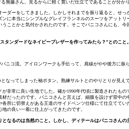
する無藤さん。見るからに軽く寛いだ仕立てであることが分か
ーダーをしてきました。しかしそれまでを振り返ると、せっ
ズンに本当にシンプルなグレイフランネルのスーツをアットリ
いうことかと気付かされたのです。そこでパニコさんにも、今
たスタンダードなネイビーブレザーを作ってみたら？”とのこと
がパニコ流。アイロンワークも手伝って、肩線がやや後方に振
つとなってしまった袖ボタン。熟練サルトとのやりとりが見え
が非常に良い生地でした。確か1990年代頃に製造されたもの
素材だったのです。パニコさんと言えば、細腹を設けず背中の
や各所に切替えがある王道のサイドベンツ仕様にて仕立ててい
心地の良い一着に仕上がってきたのです。
りとなるのは当然のこと。しかし、ディテールはパニコさんの