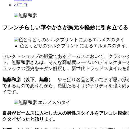
パニコ
フレンチらしい華やかさが胸元を軽妙に引き立てる
▲ 色とりどりのシルクプリントによるエルメスのタイ
セレクトショップの殿堂であるビームスにおいて、クラシック
ト。無藤和彦さんは、そんな高感度レーベルのディレクター
ラシックの歴史をモダン解釈し、新世代トラッドスタイルを
無藤和彦（以下、無藤）
やっぱり名品と聞いてまず思い浮か
できるものでありながら、確固たるオリジナリティを強く備
イです。
自身がビームスに入社し大人の男性スタイルをアレコレ模索し
クタイだったと語ります。