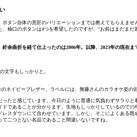
い
ボタン自体の意匠のバリエーションまでは教えてもらえません
、袖口のボタンは4つを希望したのですが、“お前はまだまだ若
。紆余曲折を経て仕上ったのは2006年。以降、2023年の現在
O」の文字もしっかりと。
コのネイビーブレザー。ラペルには、無藤さんのカラオケ姿の
ったと感じています。今日のように普通に気負わずサラりと着
イドであることが分かります。生地もしっかりしているので15
ドレスダウンにて合わせています。しかし、そこによくある既
って二つとない名品であること間違いないですね。