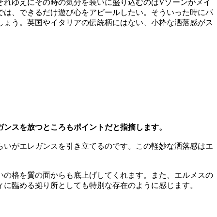
れゆえにその時の気分を装いに盛り込むのはVゾーンがメイ
では、できるだけ遊び心をアピールしたい。そういった時にパ
しょう。英国やイタリアの伝統柄にはない、小粋な洒落感がス
ガンスを放つところもポイントだと指摘します。
らいがエレガンスを引き立てるのです。この軽妙な洒落感はエ
。
いの格を質の面からも底上げしてくれます。また、エルメスの
ィに臨める拠り所としても特別な存在のように感じます。