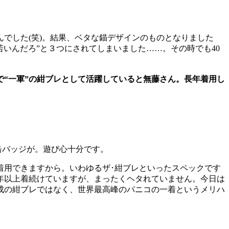
でした(笑)。結果、ベタな錨デザインのものとなりました
いんだろ”と３つにされてしまいました……。その時でも40
まで“一軍”の紺ブレとして活躍していると無藤さん。長年着用し
缶バッジが。遊び心十分です。
用できますから。いわゆるザ･紺ブレといったスペックです
年以上着続けていますが、まったくヘタれていません。今日は
成の紺ブレではなく、世界最高峰のパニコの一着というメリハ