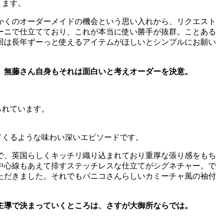
ります。
かくのオーダーメイドの機会という思い入れから、リクエスト
ーニで仕立てており、これが本当に使い勝手が抜群。ことある
回は長年ずーっと使えるアイテムがほしいとシンプルにお願い
。無藤さん自身もそれは面白いと考えオーダーを決意。
られています。
てくるような味わい深いエピソードです。
で、英国らしくキッチリ織り込まれており重厚な張り感をもち
中心線もあえて排すステッチレスな仕立てがシグネチャー。で
ただきました。それでもパニコさんらしいカミーチャ風の袖付
主導で決まっていくところは、さすが大御所ならでは。