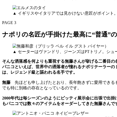
▲ イギリスやイタリアでは見かけない意匠がポイント
PAGE 3
ナポリの名匠が手掛けた最高に“普通”
▲ セーターはヴァンドリ、ジーンズはPTトリノ。シ
そんな洒落感を何よりも重視する無藤さんが挙げる二番目の
パニコといえば、世界中の洒落者
が憧れるナポリテーラーの
は、レジェンド級
と謳われる名手です。
無藤
先ほども申し上げたとおり、長年飽きずに愛用できるも
でも特に別格の存在となっているのです。
2000年代は毎シーズンのようにピッティ展示会に出張で出
もパニコでは数々のアイテムをオーダーしてきた無藤さんです