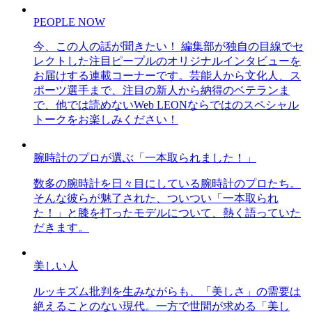
PEOPLE NOW
今、この人の話が聞きたい！ 編集部が独自の目線でセ
レクトした注目ピープルのオリジナルインタビューを
お届けする連載コーナーです。芸能人から文化人、ス
ポーツ選手まで、注目の新人から納得のベテランま
で、他では読めないWeb LEONならではのスペシャル
トークをお楽しみください！
腕時計のプロが選ぶ「一本取られました！」
数多の腕時計を日々目にしている腕時計のプロたち。
そんな彼らが魅了された、ついつい「一本取られ
た！」と膝を打ったモデルについて、熱く語っていた
だきます。
美しい人
ルッキズム批判を生みながらも、「美しさ」の需要は
絶えることのない現代。一方で世間が求める「美し