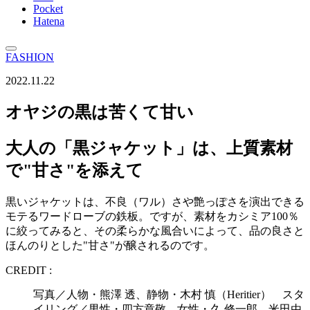
Pocket
Hatena
FASHION
2022.11.22
オヤジの黒は苦くて甘い
大人の「黒ジャケット」は、上質素材
で"甘さ"を添えて
黒いジャケットは、不良（ワル）さや艶っぽさを演出できる
モテるワードローブの鉄板。ですが、素材をカシミア100％
に絞ってみると、その柔らかな風合いによって、品の良さと
ほんのりとした"甘さ"が醸されるのです。
CREDIT :
写真／人物・熊澤 透、静物・木村 慎（Heritier） スタ
イリング／男性・四方章敬、女性・久 修一郎、米田由