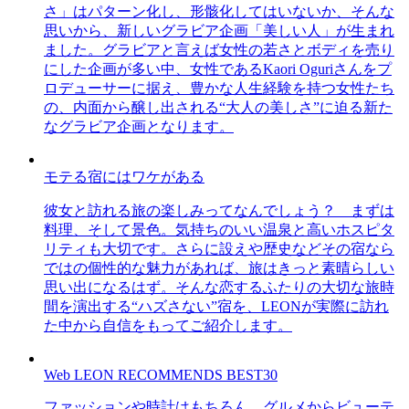
さ」はパターン化し、形骸化してはいないか、そんな
思いから、新しいグラビア企画「美しい人」が生まれ
ました。グラビアと言えば女性の若さとボディを売り
にした企画が多い中、女性であるKaori Oguriさんをプ
ロデューサーに据え、豊かな人生経験を持つ女性たち
の、内面から醸し出される“大人の美しさ”に迫る新た
なグラビア企画となります。
モテる宿にはワケがある
彼女と訪れる旅の楽しみってなんでしょう？ まずは
料理、そして景色。気持ちのいい温泉と高いホスピタ
リティも大切です。さらに設えや歴史などその宿なら
ではの個性的な魅力があれば、旅はきっと素晴らしい
思い出になるはず。そんな恋するふたりの大切な旅時
間を演出する“ハズさない”宿を、LEONが実際に訪れ
た中から自信をもってご紹介します。
Web LEON RECOMMENDS BEST30
ファッションや時計はもちろん、グルメからビューテ