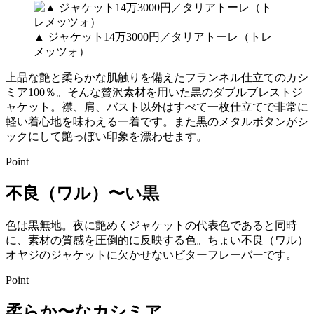
▲ ジャケット14万3000円／タリアトーレ（トレ
メッツォ）
上品な艶と柔らかな肌触りを備えたフランネル仕立てのカシ
ミア100％。そんな贅沢素材を用いた黒のダブルブレストジ
ャケット。襟、肩、バスト以外はすべて一枚仕立てで非常に
軽い着心地を味わえる一着です。また黒のメタルボタンがシ
ックにして艶っぽい印象を漂わせます。
Point
不良（ワル）〜い黒
色は黒無地。夜に艶めくジャケットの代表色であると同時
に、素材の質感を圧倒的に反映する色。ちょい不良（ワル）
オヤジのジャケットに欠かせないビターフレーバーです。
Point
柔らか〜なカシミア