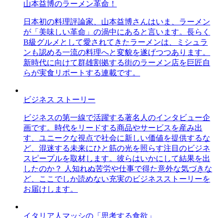
山本益博のラーメン革命！
日本初の料理評論家、山本益博さんはいま、ラーメン
が「美味しい革命」の渦中にあると言います。長らく
B級グルメとして愛されてきたラーメンは、ミシュラ
ンも認める一流の料理へと変貌を遂げつつあります。
新時代に向けて群雄割拠する街のラーメン店を巨匠自
らが実食リポートする連載です。
ビジネス ストーリー
ビジネスの第一線で活躍する著名人のインタビュー企
画です。時代をリードする商品やサービスを産み出
す、ユニークな視点で社会に新しい価値を提供するな
ど、混迷する未来にひと筋の光を照らす注目のビジネ
スピープルを取材します。彼らはいかにして結果を出
したのか？ 人知れぬ苦労や仕事で得た意外な気づきな
ど、ここでしか読めない充実のビジネスストーリーを
お届けします。
イタリア人マッシの「思考する食欲」