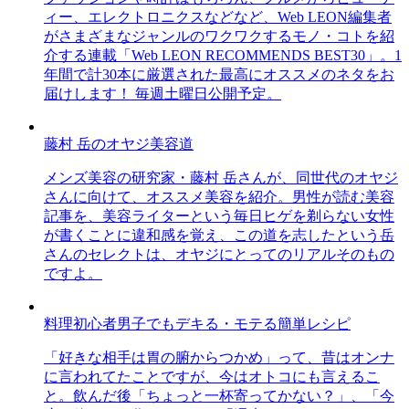
ィー、エレクトロニクスなどなど、Web LEON編集者
がさまざまなジャンルのワクワクするモノ・コトを紹
介する連載「Web LEON RECOMMENDS BEST30」。1
年間で計30本に厳選された最高にオススメのネタをお
届けします！ 毎週土曜日公開予定。
藤村 岳のオヤジ美容道
メンズ美容の研究家・藤村 岳さんが、同世代のオヤジ
さんに向けて、オススメ美容を紹介。男性が読む美容
記事を、美容ライターという毎日ヒゲを剃らない女性
が書くことに違和感を覚え、この道を志したという岳
さんのセレクトは、オヤジにとってのリアルそのもの
ですよ。
料理初心者男子でもデキる・モテる簡単レシピ
「好きな相手は胃の腑からつかめ」って、昔はオンナ
に言われてたことですが、今はオトコにも言えるこ
と。飲んだ後「ちょっと一杯寄ってかない？」、「今