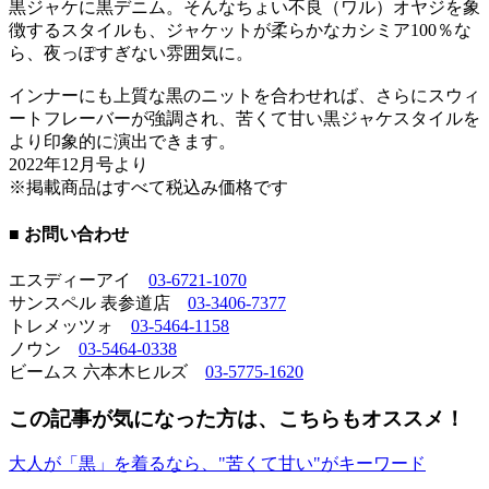
黒ジャケに黒デニム。そんなちょい不良（ワル）オヤジを象
徴するスタイルも、ジャケットが柔らかなカシミア100％な
ら、夜っぽすぎない雰囲気に。
インナーにも上質な黒のニットを合わせれば、さらにスウィ
ートフレーバーが強調され、苦くて甘い黒ジャケスタイルを
より印象的に演出できます。
2022年12月号より
※掲載商品はすべて税込み価格です
■ お問い合わせ
エスディーアイ
03-6721-1070
サンスペル 表参道店
03-3406-7377
トレメッツォ
03-5464-1158
ノウン
03-5464-0338
ビームス 六本木ヒルズ
03-5775-1620
この記事が気になった方は、こちらもオススメ！
大人が「黒」を着るなら、"苦くて甘い"がキーワード