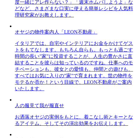
度一緒にアレ作らない？」「週末ホムパしようよ」な
どなど、さまざまな口実に使える簡単レシピを人気料
理研究家がお教えします。
オヤジの物件案内人「LEON不動産」
イタリアでは、自宅やインテリアにお金をかけてゲス
トをもてなします。もちろん自らも。もっとも過ごす
時間の長い”家”に投資することが、人生の豊かさに直
結することを彼らは知っているのですね。仕事へのモ
チベーションも、彼女との愛情も、仲間との遊びも、
すべてはお気に入りの”家”で育まれます。世の物件を
モテるか否か！という目線で、LEON不動産がご案内
いたします。
人の服見て我が服直せ
お洒落オヤジの実例をもとに、着こなし術とキーとな
るアイテム、そしてその演出効果をお伝えします。