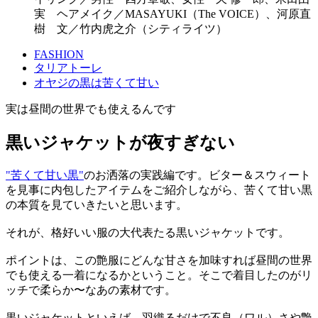
実 ヘアメイク／MASAYUKI（The VOICE）、河原直
樹 文／竹内虎之介（シティライツ）
FASHION
タリアトーレ
オヤジの黒は苦くて甘い
実は昼間の世界でも使えるんです
黒いジャケットが夜すぎない
"苦くて甘い黒"
のお洒落の実践編です。ビター＆スウィート
を見事に内包したアイテムをご紹介しながら、苦くて甘い黒
の本質を見ていきたいと思います。
それが、格好いい服の大代表たる黒いジャケットです。
ポイントは、この艶服にどんな甘さを加味すれば昼間の世界
でも使える一着になるかということ。そこで着目したのがリ
ッチで柔らか〜なあの素材です。
黒いジャケットといえば、羽織るだけで不良（ワル）さや艶