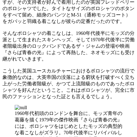
すが、その支持者が好んで着用したのが英国フレッドペリー
のポロシャツでした。タイトなサイズのポロシャツのボタン
をすべて留め、細身のパンツとM-51（通称モッズコート）
をガバッと羽織る着こなしが彼らの定番だったのです。
そんなポロシャツの着こなしは、1960年代後半にモッズの分
派として生まれたスキンヘッズ、そして1970年代後半に労働
者階級出身のロックバンドであるザ・ジャムの登場や映画
『さらば青春の光』によって再熱した、ネオモッズにも受け
継がれていきます。
こうした英国ユースカルチャーにおけるポロシャツの流行で
象徴的なのは、大英帝国の没落による窮状を打破すべく立ち
上がった労働者階級が、かつて上流階級のものであったポロ
シャツを好んだということ。これはポロシャツが、完全に市
民のファッションとなった証とも言えるでしょう。
1960年代初頭のロンドンを舞台に、モッズ青年の
葛藤を描く1979年の傑作映画『さらば青春の光』
には、ポロシャツをはじめとしたモッズの典型的
な着こなしがズラリ。70年代後半にリバイバルし