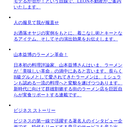
モテるか否か！という目線で、LEON不動産がご案内
いたします。
人の服見て我が服直せ
お洒落オヤジの実例をもとに、着こなし術とキーとな
るアイテム、そしてその演出効果をお伝えします。
山本益博のラーメン革命！
日本初の料理評論家、山本益博さんはいま、ラーメン
が「美味しい革命」の渦中にあると言います。長らく
B級グルメとして愛されてきたラーメンは、ミシュラ
ンも認める一流の料理へと変貌を遂げつつあります。
新時代に向けて群雄割拠する街のラーメン店を巨匠自
らが実食リポートする連載です。
ビジネス ストーリー
ビジネスの第一線で活躍する著名人のインタビュー企
画です。時代をリードする商品やサービスを産み出