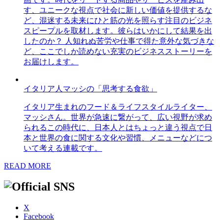
す、ユニークな視点で社会に新しい価値を提供するな
ど、混迷する未来にひと筋の光を照らす注目のビジネ
スピープルを取材します。彼らはいかにして結果を出
したのか？ 人知れぬ苦労や仕事で得た意外な気づきな
ど、ここでしか読めない充実のビジネスストーリーを
お届けします。
イタリア人マッシの「思考する食欲」
イタリア生まれのフード＆ライフスタイルライター、
マッシさん。世界が急速に繋がって、広い視野が求め
られるこの時代に、日本人とはちょっと違う視点で日
本と世界の食に関する文化や習慣、メニューなどにつ
いて考える連載です。
READ MORE
X
Facebook