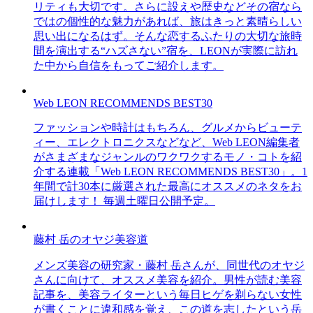
リティも大切です。さらに設えや歴史などその宿なら
ではの個性的な魅力があれば、旅はきっと素晴らしい
思い出になるはず。そんな恋するふたりの大切な旅時
間を演出する“ハズさない”宿を、LEONが実際に訪れ
た中から自信をもってご紹介します。
Web LEON RECOMMENDS BEST30
ファッションや時計はもちろん、グルメからビューテ
ィー、エレクトロニクスなどなど、Web LEON編集者
がさまざまなジャンルのワクワクするモノ・コトを紹
介する連載「Web LEON RECOMMENDS BEST30」。1
年間で計30本に厳選された最高にオススメのネタをお
届けします！ 毎週土曜日公開予定。
藤村 岳のオヤジ美容道
メンズ美容の研究家・藤村 岳さんが、同世代のオヤジ
さんに向けて、オススメ美容を紹介。男性が読む美容
記事を、美容ライターという毎日ヒゲを剃らない女性
が書くことに違和感を覚え、この道を志したという岳