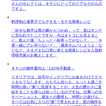
さんのセレクトは、オヤジにとってのリアルそのもの
ですよ。
料理初心者男子でもデキる・モテる簡単レシピ
「好きな相手は胃の腑からつかめ」って、昔はオンナ
に言われてたことですが、今はオトコにも言えるこ
と。飲んだ後「ちょっと一杯寄ってかない？」、「今
度一緒にアレ作らない？」「週末ホムパしようよ」な
どなど、さまざまな口実に使える簡単レシピを人気料
理研究家がお教えします。
オヤジの物件案内人「LEON不動産」
イタリアでは、自宅やインテリアにお金をかけてゲス
トをもてなします。もちろん自らも。もっとも過ごす
時間の長い”家”に投資することが、人生の豊かさに直
結することを彼らは知っているのですね。仕事へのモ
チベーションも、彼女との愛情も、仲間との遊びも、
すべてはお気に入りの”家”で育まれます。世の物件を