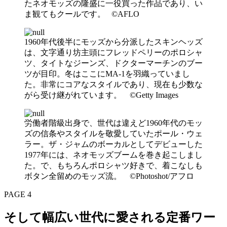
たネオモッズの隆盛に一役買った作品であり、い
ま観てもクールです。 ©AFLO
1960年代後半にモッズから分派したスキンヘッズ
は、文字通り坊主頭にフレッドペリーのポロシャ
ツ、タイトなジーンズ、ドクターマーチンのブー
ツが目印。冬はここにMA-1を羽織っていまし
た。非常にコアなスタイルであり、現在も少数な
がら受け継がれています。 ©Getty Images
労働者階級出身で、世代は違えど1960年代のモッ
ズの信条やスタイルを敬愛していたポール・ウェ
ラー。ザ・ジャムのボーカルとしてデビューした
1977年には、ネオモッズブームを巻き起こしまし
た。で、もちろんポロシャツ好きで、着こなしも
ボタン全留めのモッズ流。 ©Photoshot/アフロ
PAGE 4
そして幅広い世代に愛される定番ワー