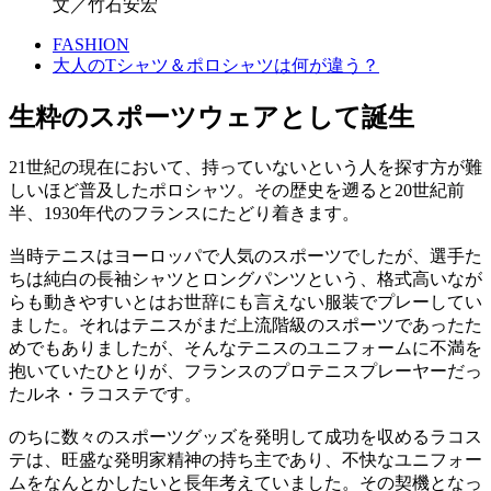
文／竹石安宏
FASHION
大人のTシャツ＆ポロシャツは何が違う？
生粋のスポーツウェアとして誕生
21世紀の現在において、持っていないという人を探す方が難
しいほど普及したポロシャツ。その歴史を遡ると20世紀前
半、1930年代のフランスにたどり着きます。
当時テニスはヨーロッパで人気のスポーツでしたが、選手た
ちは純白の長袖シャツとロングパンツという、格式高いなが
らも動きやすいとはお世辞にも言えない服装でプレーしてい
ました。それはテニスがまだ上流階級のスポーツであったた
めでもありましたが、そんなテニスのユニフォームに不満を
抱いていたひとりが、フランスのプロテニスプレーヤーだっ
たルネ・ラコステです。
のちに数々のスポーツグッズを発明して成功を収めるラコス
テは、旺盛な発明家精神の持ち主であり、不快なユニフォー
ムをなんとかしたいと長年考えていました。その契機となっ