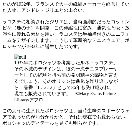
たのが1932年、フランスで大手の繊維メーカーを経営してい
た人物、アンドレ・ジリエとの出会い。
ラコステに相談されたジリエは、当時画期的だったコットン
ピケ（鹿の子）を開発。この伸縮性に富み、通気性と吸・放
湿性に優れる素材を用い、ラコステは半袖襟付きのユニフォ
ームをデザインします。こうして革新的なテニスウェア、ポ
ロシャツが1933年に誕生したのです。
1933年にポロシャツを考案したルネ・ラコステ。
その不滅のデザインは、彼の一流テニスプレーヤ
ーとしての経験と持ち前の発明精神の賜物と言え
るでしょう。そのオリジンは進化を繰り返しなが
ら、品番「L.12.12」として86年も受け継がれ、
現在も販売されています。 ©Mary Evans Picture
Library/アフロ
このように生まれたポロシャツは、当時生粋のスポーツウェ
アであったのがお分かりかと。それは現在でも変わらない、
ポロシャツのディテールを見ても明らかです。