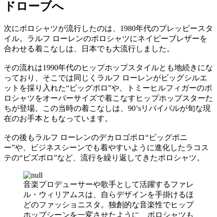
ドローブへ
次にポロシャツが流行したのは、1980年代のプレッピースタ
イル。ラルフ ローレンのポロシャツにネイビーブレザーを
合わせる着こなしは、日本でも大流行しました。
その流れは1990年代のヒップホップスタイルとも地続きにな
っており、そこでは同じくラルフ ローレンがビッグシルエ
ットを採り入れた“ビッグポロ”や、トミーヒルフィガーのポ
ロシャツをオーバーサイズで着こなすヒップホップスターた
ちが登場。この当時の着こなしは、90’sリバイバルが旬な現
在のお手本ともなっています。
その後もラルフ ローレンのデカロゴポロ“ビッグポニ
ー”や、ビジネスシーンでも着やすいように進化したラコス
テの“ビズポロ”など、流行を繰り返してきたポロシャツ。
音楽プロデューサーや歌手として活躍するファレ
ル・ウィリアムスは、自らデザインを手掛けるほ
どのファッショニスタ。独創的な音楽性でヒップ
ホップシーンを一変させたように、ポロシャツも