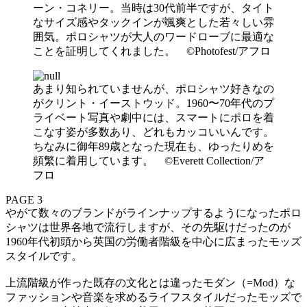
ーン・コネリー。当時は30代前半ですが、タイト
なサイズ感やタックインが颯爽とした若々しい雰
囲気。ポロシャツが大人のワードローブに最適な
ことを証明してくれました。 ©Photofest/アフロ
あまり知られていませんが、ポロシャツ好きなの
がクリント・イーストウッド。1960〜70年代のプ
ライベート写真や劇中には、スマートにポロを着
こなす姿が多数あり、どれもカッコいいんです。
ちなみに御年89歳となった現在も、ゆったりめを
頻繁に着用しています。 ©Everett Collection/ア
フロ
PAGE 3
やがて数々のブランドがラインナップするようになったポロ
シャツは世界各地で流行しますが、その先駆けだったのが
1960年代初頭から英国の労働者階級を中心に広まったモッズ
スタイルです。
上流階級が作った既存の文化とは違ったモダン（=Mod）な
ファッションや音楽を求めるライフスタイルだったモッズで