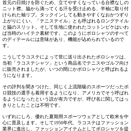
首元の日焼けを防ぐため、立てやすくなっている台襟なしの
ニット襟。脇から滴ってくる汗を受け止める、半袖に取り付
けられた袖リブ。タックインしても動きやすくなおかつずり
上がりにくい、「テニステイル」とも呼ばれるロングテイル
と脇のスリット。そして生地に使われたコットンピケはいわ
ば当時のハイテク素材です。このようにポロシャツのすべて
のディテールには意味があり、機能が込められているので
す。
こうしてラコステによって世に送り出されたポロシャツは、
当初「ラコステシャツ」という商品名でテニスやゴルフ向け
に販売されましたが、いつの間にかポロシャツと呼ばれるよ
うになります。
その評判を聞きつけた、同じく上流階級のスポーツだったポ
ロ競技の選手も着用するようになり、アメリカでそう呼ばれ
るようになったという説が有力ですが、呼び名に関してはっ
きりとしたことは不明です。
いずれにしろ、優れた夏期用スポーツウェアとして欧米を中
心に普及します。そして1950年代、ラコステはファッション
業界に進出し、ファッションアイテムとしてポロシャツを提