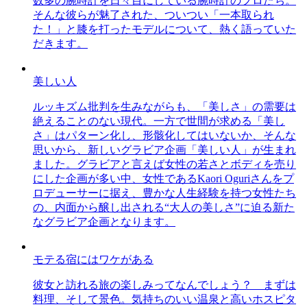
数多の腕時計を日々目にしている腕時計のプロたち。
そんな彼らが魅了された、ついつい「一本取られ
た！」と膝を打ったモデルについて、熱く語っていた
だきます。
美しい人
ルッキズム批判を生みながらも、「美しさ」の需要は
絶えることのない現代。一方で世間が求める「美し
さ」はパターン化し、形骸化してはいないか、そんな
思いから、新しいグラビア企画「美しい人」が生まれ
ました。グラビアと言えば女性の若さとボディを売り
にした企画が多い中、女性であるKaori Oguriさんをプ
ロデューサーに据え、豊かな人生経験を持つ女性たち
の、内面から醸し出される“大人の美しさ”に迫る新た
なグラビア企画となります。
モテる宿にはワケがある
彼女と訪れる旅の楽しみってなんでしょう？ まずは
料理、そして景色。気持ちのいい温泉と高いホスピタ