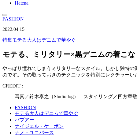
Hatena
FASHION
2022.04.15
特集
モテる大人はデニムで華やぐ
モテる、ミリタリー×黒デニムの着こな
やっぱり憧れてしまうミリタリーなスタイル。しかし独特の
のです。その取っておきのテクニックを特別にレクチャーい
CREDIT :
写真／鈴木泰之（Studio log） スタイリング／四方章敬
FASHION
モテる大人はデニムで華やぐ
バブアー
ナイジェル・ケーボン
ナノ・ユニバース