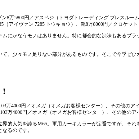
ゾン8万5800円／アスペジ（トヨダトレーディング プレスルー
285（アイヴァン 7285 トウキョウ）、靴8万8000円／ク
テムにかなうモノはありません。特に都会的な渋味もあるブラ
いて、少々モノ足りない部分があるものです。そこで今季ぜひ
実！
計103万4000円／オメガ（オメガお客様センター）、その他の
世界的人気を誇るＭ65。軍用カーキカラーが定番ですが、それ
となるのです。