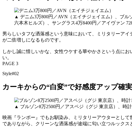
▲ デニム3万800円／AVN（エイチジェイエム）、ブル
六本木ヒルズ）、サングラス4万8400円／アイヴァン 7
男らしいタフな洒落感という意味において、ミリタリーアイ
が二倍増しになるものです。
しかし誠に惜しいかな、女性ウケする華やかさという点にお
い。
PAGE 3
Style#02
カーキからの“白変”で好感度アップ確
▲ ブルゾン8万2500円／アスペジ（グジ 東京店）、時
映画『ランボー』でもお馴染み、ミリタリーアウターとして
でありながら、クリーンな洒落感が途端に匂い立つルックス