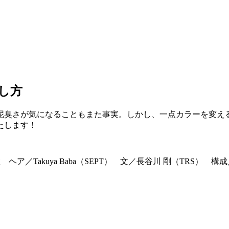
し方
泥臭さが気になることもまた事実。しかし、一点カラーを変え
たします！
 ヘア／Takuya Baba（SEPT） 文／長谷川 剛（TRS） 