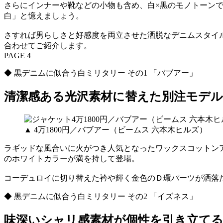
さらにインナーや靴などの小物も含め、白×黒のモノトーン
白」と憶えましょう。
さすれば男らしさと好感度を両立させた洒脱なデニムスタイ
合わせてご紹介します。
PAGE 4
◆ 黒デニムに似合う白ミリタリー その1 「バブアー」
清潔感ある光沢素材に替えた別注モデル
▲ 4万1800円／バブアー（ビームス 六本木ヒルズ）
ラギッドな風合いに火がつき人気となったワックスコットン
のホワイトカラーが満を持して登場。
コーデュロイに切り替えた衿や輝く金色のＤ環パーツが洒落
◆ 黒デニムに似合う白ミリタリー その2 「イズネス」
味深いシャリ感素材が個性を引き立て