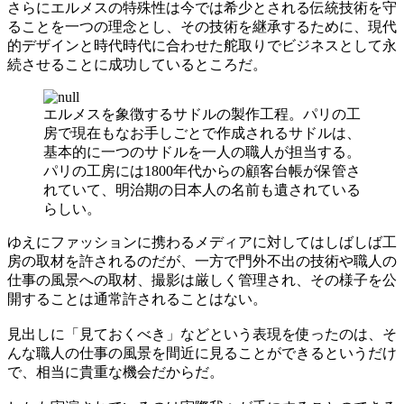
さらにエルメスの特殊性は今では希少とされる伝統技術を守
ることを一つの理念とし、その技術を継承するために、現代
的デザインと時代時代に合わせた舵取りでビジネスとして永
続させることに成功しているところだ。
エルメスを象徴するサドルの製作工程。パリの工
房で現在もなお手しごとで作成されるサドルは、
基本的に一つのサドルを一人の職人が担当する。
パリの工房には1800年代からの顧客台帳が保管さ
れていて、明治期の日本人の名前も遺されている
らしい。
ゆえにファッションに携わるメディアに対してはしばしば工
房の取材を許されるのだが、一方で門外不出の技術や職人の
仕事の風景への取材、撮影は厳しく管理され、その様子を公
開することは通常許されることはない。
見出しに「見ておくべき」などという表現を使ったのは、そ
んな職人の仕事の風景を間近に見ることができるというだけ
で、相当に貴重な機会だからだ。