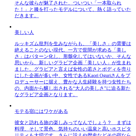
そんな彼らが魅了された、ついつい「一本取られ
た！」と膝を打ったモデルについて、熱く語っていた
だきます。
美しい人
ルッキズム批判を生みながらも、「美しさ」の需要は
絶えることのない現代。一方で世間が求める「美し
さ」はパターン化し、形骸化してはいないか、そんな
思いから、新しいグラビア企画「美しい人」が生まれ
ました。グラビアと言えば女性の若さとボディを売り
にした企画が多い中、女性であるKaori Oguriさんをプ
ロデューサーに据え、豊かな人生経験を持つ女性たち
の、内面から醸し出される“大人の美しさ”に迫る新た
なグラビア企画となります。
モテる宿にはワケがある
彼女と訪れる旅の楽しみってなんでしょう？ まずは
料理、そして景色。気持ちのいい温泉と高いホスピタ
リティも大切です。さらに設えや歴史などその宿なら