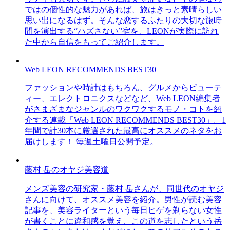
ではの個性的な魅力があれば、旅はきっと素晴らしい
思い出になるはず。そんな恋するふたりの大切な旅時
間を演出する“ハズさない”宿を、LEONが実際に訪れ
た中から自信をもってご紹介します。
Web LEON RECOMMENDS BEST30
ファッションや時計はもちろん、グルメからビューテ
ィー、エレクトロニクスなどなど、Web LEON編集者
がさまざまなジャンルのワクワクするモノ・コトを紹
介する連載「Web LEON RECOMMENDS BEST30」。1
年間で計30本に厳選された最高にオススメのネタをお
届けします！ 毎週土曜日公開予定。
藤村 岳のオヤジ美容道
メンズ美容の研究家・藤村 岳さんが、同世代のオヤジ
さんに向けて、オススメ美容を紹介。男性が読む美容
記事を、美容ライターという毎日ヒゲを剃らない女性
が書くことに違和感を覚え、この道を志したという岳