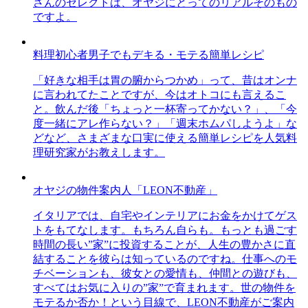
さんのセレクトは、オヤジにとってのリアルそのもの
ですよ。
料理初心者男子でもデキる・モテる簡単レシピ
「好きな相手は胃の腑からつかめ」って、昔はオンナ
に言われてたことですが、今はオトコにも言えるこ
と。飲んだ後「ちょっと一杯寄ってかない？」、「今
度一緒にアレ作らない？」「週末ホムパしようよ」な
どなど、さまざまな口実に使える簡単レシピを人気料
理研究家がお教えします。
オヤジの物件案内人「LEON不動産」
イタリアでは、自宅やインテリアにお金をかけてゲス
トをもてなします。もちろん自らも。もっとも過ごす
時間の長い”家”に投資することが、人生の豊かさに直
結することを彼らは知っているのですね。仕事へのモ
チベーションも、彼女との愛情も、仲間との遊びも、
すべてはお気に入りの”家”で育まれます。世の物件を
モテるか否か！という目線で、LEON不動産がご案内