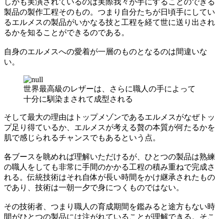
しかも実演されているのは実際我々が手にすることのできる
製品の製作工程そのもの。つまり自分たちが日頃手にしてい
るエルメスの製品がいかなる技と工程を経て世に送り出され
るかを知ることができるのである。
自身のエルメスへの愛着が一層のものとなるのは間違いな
い。
世界最高級のレザーは、さらに職人の手によって
十分に馴染まされて成型される
そして最大の理由はトップメゾンであるエルメスがなぜトッ
プ足り得ているか、エルメスが考える贅の本質が何たるかを
肌で感じられるチャンスでもあるという点。
各ブースを眺めれば理解いただけるが、ひとつの製品は熟練
の職人をしても非常に手間のかかる工程の積み重ねで完成さ
れる。伝統技術はそれ自体が長い時間をかけ継承されたもの
であり、技術は一朝一夕で身につくものではない。
その技術者、つまり職人の育成期間を鑑みると途方もない時
間がひとつの製品には注がれていることが理解できる。そこ