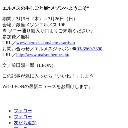
エルメスの手しごと展“メゾンへようこそ”
期間／3月9日（木）～3月26日（日）
会場／銀座メゾンエルメス 10F
※ ソニー通り側入り口よりご来場ください。
参加費／無料
URL／
www.hermes.com/hermesartisan
お問い合わせ／エルメスジャポン ☎︎
03-3569-3300
URL／
http://www.maisonhermes.jp/
文／前田陽一郎（LEON）
この記事が気に入ったら「いいね！」しよう
Web LEONの最新ニュースをお届けします。
フォロー
フォロー
友だち追加