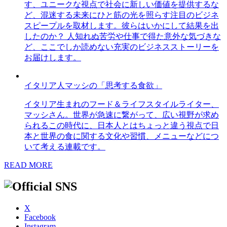
す、ユニークな視点で社会に新しい価値を提供するな
ど、混迷する未来にひと筋の光を照らす注目のビジネ
スピープルを取材します。彼らはいかにして結果を出
したのか？ 人知れぬ苦労や仕事で得た意外な気づきな
ど、ここでしか読めない充実のビジネスストーリーを
お届けします。
イタリア人マッシの「思考する食欲」
イタリア生まれのフード＆ライフスタイルライター、
マッシさん。世界が急速に繋がって、広い視野が求め
られるこの時代に、日本人とはちょっと違う視点で日
本と世界の食に関する文化や習慣、メニューなどにつ
いて考える連載です。
READ MORE
X
Facebook
Instagram