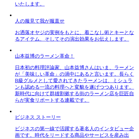
いたします。
人の服見て我が服直せ
お洒落オヤジの実例をもとに、着こなし術とキーとな
るアイテム、そしてその演出効果をお伝えします。
山本益博のラーメン革命！
日本初の料理評論家、山本益博さんはいま、ラーメン
が「美味しい革命」の渦中にあると言います。長らく
B級グルメとして愛されてきたラーメンは、ミシュラ
ンも認める一流の料理へと変貌を遂げつつあります。
新時代に向けて群雄割拠する街のラーメン店を巨匠自
らが実食リポートする連載です。
ビジネス ストーリー
ビジネスの第一線で活躍する著名人のインタビュー企
画です。時代をリードする商品やサービスを産み出