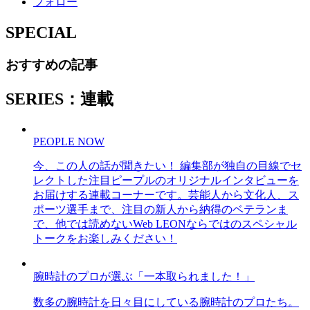
フォロー
SPECIAL
おすすめの記事
SERIES：連載
PEOPLE NOW
今、この人の話が聞きたい！ 編集部が独自の目線でセ
レクトした注目ピープルのオリジナルインタビューを
お届けする連載コーナーです。芸能人から文化人、ス
ポーツ選手まで、注目の新人から納得のベテランま
で、他では読めないWeb LEONならではのスペシャル
トークをお楽しみください！
腕時計のプロが選ぶ「一本取られました！」
数多の腕時計を日々目にしている腕時計のプロたち。