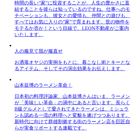
時間の長い”家”に投資することが、人生の豊かさに直
結することを彼らは知っているのですね。仕事へのモ
チベーションも、彼女との愛情も、仲間との遊びも、
すべてはお気に入りの”家”で育まれます。世の物件を
モテるか否か！という目線で、LEON不動産がご案内
いたします。
人の服見て我が服直せ
お洒落オヤジの実例をもとに、着こなし術とキーとな
るアイテム、そしてその演出効果をお伝えします。
山本益博のラーメン革命！
日本初の料理評論家、山本益博さんはいま、ラーメン
が「美味しい革命」の渦中にあると言います。長らく
B級グルメとして愛されてきたラーメンは、ミシュラ
ンも認める一流の料理へと変貌を遂げつつあります。
新時代に向けて群雄割拠する街のラーメン店を巨匠自
らが実食リポートする連載です。