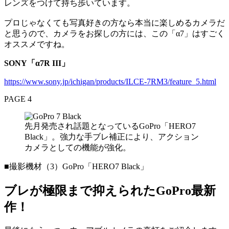
レンズをつけて持ち歩いています。
プロじゃなくても写真好きの方なら本当に楽しめるカメラだ
と思うので、カメラをお探しの方には、この「α7」はすごく
オススメですね。
SONY「α7R III」
https://www.sony.jp/ichigan/products/ILCE-7RM3/feature_5.html
PAGE 4
先月発売され話題となっているGoPro「HERO7
Black」。強力な手ブレ補正により、アクション
カメラとしての機能が強化。
■撮影機材（3）GoPro「HERO7 Black」
ブレが極限まで抑えられたGoPro最新
作！