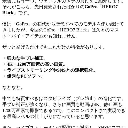
最後にもう一つ、ウェアブルカメラの真打をご紹介します。
それがこちら、先日発売されたばかりの
GoPro
「
HERO7
Black
」です。
僕は「GoPro」の初代から歴代すべてのモデルを使い続けて
きましたが、今回のGoPro「HERO7 Black」は久々のマス
ト・バイ・アイテムかも知れません。
ザッと挙げるだけでもこれだけの特徴があります。
・強力な手ブレ補正。
・4K・1200万画素の高い画質。
・ライブストリーミングやSNSとの連携強化。
・優秀なPCソフト。
などなど。
中でも特質すべきはスタビライズ（ブレ防止）の進化です。
手ブレ補正が強くなり、さらに画質も動画は4K、静止画も
1200万画素で撮影できるので、このコンパクトさで実現でき
る最高レベルの仕上がりになっていると思います。
また、ライブストリーミング配信にも対応し、SNSやスマホ