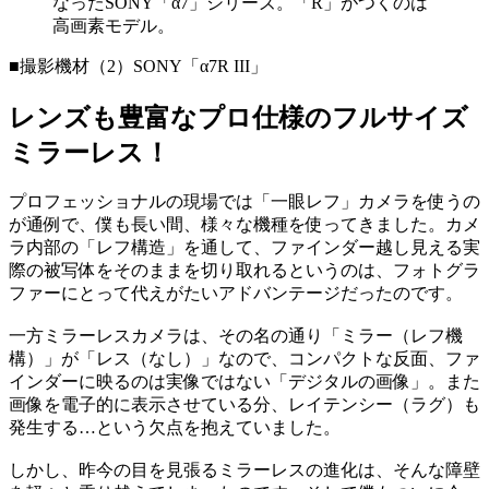
なったSONY「α7」シリーズ。「R」がつくのは
高画素モデル。
■撮影機材（2）SONY「α7R III」
レンズも豊富なプロ仕様のフルサイズ
ミラーレス！
プロフェッショナルの現場では「一眼レフ」カメラを使うの
が通例で、僕も長い間、様々な機種を使ってきました。カメ
ラ内部の「レフ構造」を通して、ファインダー越し見える実
際の被写体をそのままを切り取れるというのは、フォトグラ
ファーにとって代えがたいアドバンテージだったのです。
一方ミラーレスカメラは、その名の通り「ミラー（レフ機
構）」が「レス（なし）」なので、コンパクトな反面、ファ
インダーに映るのは実像ではない「デジタルの画像」。また
画像を電子的に表示させている分、レイテンシー（ラグ）も
発生する…という欠点を抱えていました。
しかし、昨今の目を見張るミラーレスの進化は、そんな障壁