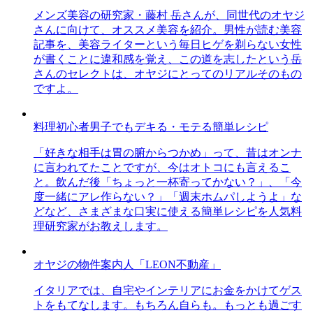
メンズ美容の研究家・藤村 岳さんが、同世代のオヤジ
さんに向けて、オススメ美容を紹介。男性が読む美容
記事を、美容ライターという毎日ヒゲを剃らない女性
が書くことに違和感を覚え、この道を志したという岳
さんのセレクトは、オヤジにとってのリアルそのもの
ですよ。
料理初心者男子でもデキる・モテる簡単レシピ
「好きな相手は胃の腑からつかめ」って、昔はオンナ
に言われてたことですが、今はオトコにも言えるこ
と。飲んだ後「ちょっと一杯寄ってかない？」、「今
度一緒にアレ作らない？」「週末ホムパしようよ」な
どなど、さまざまな口実に使える簡単レシピを人気料
理研究家がお教えします。
オヤジの物件案内人「LEON不動産」
イタリアでは、自宅やインテリアにお金をかけてゲス
トをもてなします。もちろん自らも。もっとも過ごす