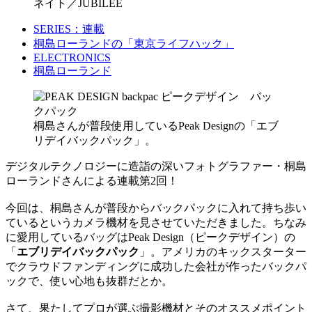
ネイト／JUBILEE
SERIES：連載
桐島ローランドの「東京ライフハック」
ELECTRONICS
桐島ローランド
桐島さんが普段使用しているPeak Designの「エブ
リデイバックパック」。
デジタルテクノロジーに造詣の深いフォトグラファー・桐島
ローランドさんによる連載第2回！
今回は、桐島さんが普段からバックパックに入れて持ち歩い
ているというカメラ機材を見させていただきました。ちなみ
に愛用しているバッグはPeak Design（ピークデザイン）の
「
エブリデイバックパック
」。アメリカのキックスターター
でクラウドファンディングに成功した会社が作ったバックパ
ックで、使い心地も抜群だとか。
さて、果たしてプロが選ぶ撮影機材とそのオススメポイント