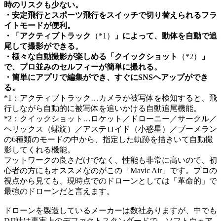
時のリスクも少ない。
・安定飛行とスポーツ飛行をスイッチで切り替えられるフラ
イトモードが便利。
・「アクティブトラック
（*1）
」によって、動体を自動で追
尾して撮影ができる。
・様々な自動撮影が楽しめる「クイックショット
（*2）
」
で、プロ並みのセルフィーが簡単に撮れる。
・簡単にアプリで編集ができ、すぐにSNSヘアップができ
る。
*1：アクティブトラック…カメラが被写体を検知すると、飛
行しながら自動的に被写体を追いかける自動追尾機能。
*2：クイックショット…ロケット／ドローニー／サークル／
ヘリックス（螺旋）／アステロイド（小惑星）／ブーメラン
の6種類のモードの中から、指定した軌跡を描きいて自動撮
影してくれる機能。
フットワークの良さだけでなく、性能も非常に高いので、初
心者の方にもオススメなのがこの「Mavic Air」です。プロの
視点から見ても、現時点でのドローンとしては「革命的」で
最強のドローンだと言えます。
ドローンを製造しているメーカーは数社ありますが、中でも
DJI社は事実上のデファクトスタンダードで、ソフトウェア