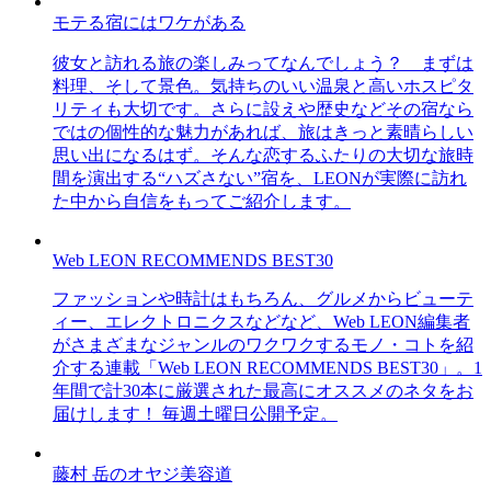
モテる宿にはワケがある
彼女と訪れる旅の楽しみってなんでしょう？ まずは
料理、そして景色。気持ちのいい温泉と高いホスピタ
リティも大切です。さらに設えや歴史などその宿なら
ではの個性的な魅力があれば、旅はきっと素晴らしい
思い出になるはず。そんな恋するふたりの大切な旅時
間を演出する“ハズさない”宿を、LEONが実際に訪れ
た中から自信をもってご紹介します。
Web LEON RECOMMENDS BEST30
ファッションや時計はもちろん、グルメからビューテ
ィー、エレクトロニクスなどなど、Web LEON編集者
がさまざまなジャンルのワクワクするモノ・コトを紹
介する連載「Web LEON RECOMMENDS BEST30」。1
年間で計30本に厳選された最高にオススメのネタをお
届けします！ 毎週土曜日公開予定。
藤村 岳のオヤジ美容道