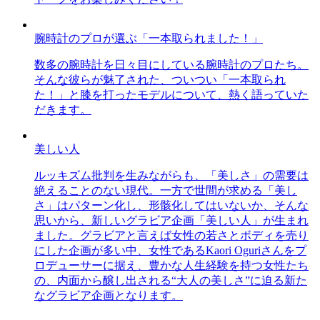
腕時計のプロが選ぶ「一本取られました！」
数多の腕時計を日々目にしている腕時計のプロたち。
そんな彼らが魅了された、ついつい「一本取られ
た！」と膝を打ったモデルについて、熱く語っていた
だきます。
美しい人
ルッキズム批判を生みながらも、「美しさ」の需要は
絶えることのない現代。一方で世間が求める「美し
さ」はパターン化し、形骸化してはいないか、そんな
思いから、新しいグラビア企画「美しい人」が生まれ
ました。グラビアと言えば女性の若さとボディを売り
にした企画が多い中、女性であるKaori Oguriさんをプ
ロデューサーに据え、豊かな人生経験を持つ女性たち
の、内面から醸し出される“大人の美しさ”に迫る新た
なグラビア企画となります。