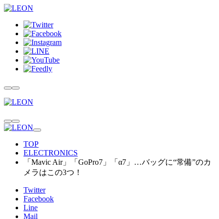
TOP
ELECTRONICS
「Mavic Air」「GoPro7」「α7」…バッグに“常備”のカ
メラはこの3つ！
Twitter
Facebook
Line
Mail