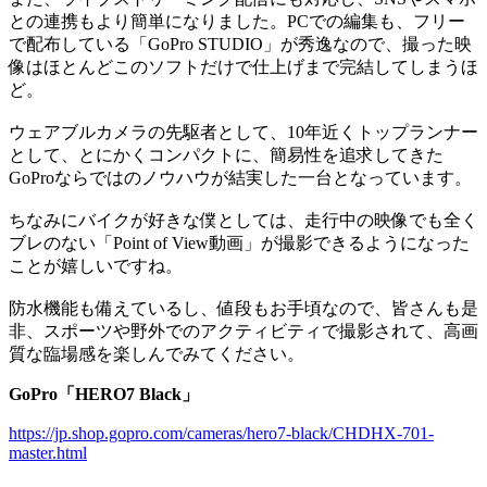
との連携もより簡単になりました。PCでの編集も、フリー
で配布している「GoPro STUDIO」が秀逸なので、撮った映
像はほとんどこのソフトだけで仕上げまで完結してしまうほ
ど。
ウェアブルカメラの先駆者として、10年近くトップランナー
として、とにかくコンパクトに、簡易性を追求してきた
GoProならではのノウハウが結実した一台となっています。
ちなみにバイクが好きな僕としては、走行中の映像でも全く
ブレのない「Point of View動画」が撮影できるようになった
ことが嬉しいですね。
防水機能も備えているし、値段もお手頃なので、皆さんも是
非、スポーツや野外でのアクティビティで撮影されて、高画
質な臨場感を楽しんでみてください。
GoPro「HERO7 Black」
https://jp.shop.gopro.com/cameras/hero7-black/CHDHX-701-
master.html