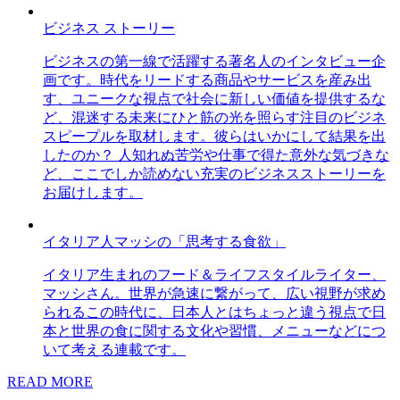
ビジネス ストーリー
ビジネスの第一線で活躍する著名人のインタビュー企
画です。時代をリードする商品やサービスを産み出
す、ユニークな視点で社会に新しい価値を提供するな
ど、混迷する未来にひと筋の光を照らす注目のビジネ
スピープルを取材します。彼らはいかにして結果を出
したのか？ 人知れぬ苦労や仕事で得た意外な気づきな
ど、ここでしか読めない充実のビジネスストーリーを
お届けします。
イタリア人マッシの「思考する食欲」
イタリア生まれのフード＆ライフスタイルライター、
マッシさん。世界が急速に繋がって、広い視野が求め
られるこの時代に、日本人とはちょっと違う視点で日
本と世界の食に関する文化や習慣、メニューなどにつ
いて考える連載です。
READ MORE