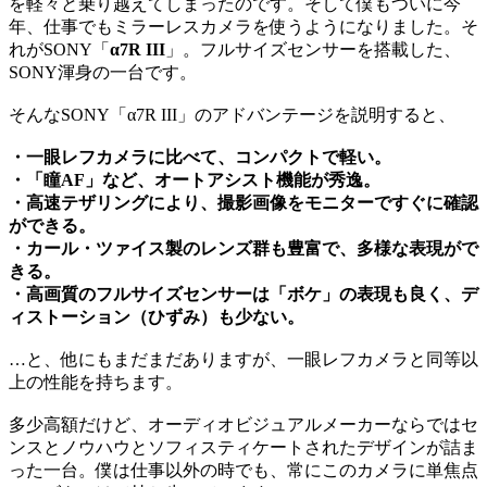
を軽々と乗り越えてしまったのです。そして僕もついに今
年、仕事でもミラーレスカメラを使うようになりました。そ
れがSONY「
α7R III
」。フルサイズセンサーを搭載した、
SONY渾身の一台です。
そんなSONY「α7R III」のアドバンテージを説明すると、
・一眼レフカメラに比べて、コンパクトで軽い。
・「瞳AF」など、オートアシスト機能が秀逸。
・高速テザリングにより、撮影画像をモニターですぐに確認
ができる。
・カール・ツァイス製のレンズ群も豊富で、多様な表現がで
きる。
・高画質のフルサイズセンサーは「ボケ」の表現も良く、デ
ィストーション（ひずみ）も少ない。
…と、他にもまだまだありますが、一眼レフカメラと同等以
上の性能を持ちます。
多少高額だけど、オーディオビジュアルメーカーならではセ
ンスとノウハウとソフィスティケートされたデザインが詰ま
った一台。僕は仕事以外の時でも、常にこのカメラに単焦点