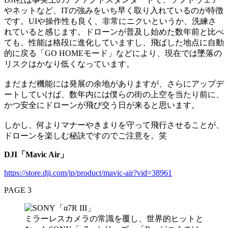
やネットなど、ITの強みをいち早く取り入れているのが特徴
です。UIや操作性も良く、非常にニクいというか、洗練さ
れていると感じます。ドローンが普及し始めた数年前と比べ
ても、性能は格段に進化していますし、飛ばした地点に自動
的に戻る「GO HOMEモード」などにより、現在では墜落の
リスクはかなり低くなっています。
まだまだ機能には発展の余地がありますが、さらにアップデ
ートしていけば、数年内には僕らの街の上空を当たり前に、
かつ安全にドローンが飛び交う日が来ると思います。
しかし、何よりマナーやきまりを守って飛行させることが、
ドローンを楽しむ秘訣ですのでご注意を。笑
DJI「Mavic Air」
https://store.dji.com/jp/product/mavic-air?vid=38961
PAGE 3
ミラーレスカメラの常識を覆し、世界的ヒットと