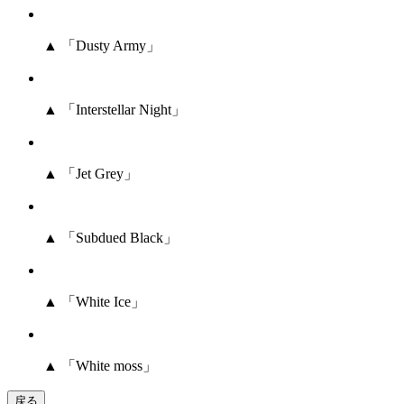
▲ 「Dusty Army」
▲ 「Interstellar Night」
▲ 「Jet Grey」
▲ 「Subdued Black」
▲ 「White Ice」
▲ 「White moss」
戻る