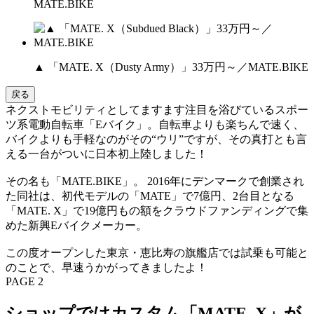
MATE.BIKE
▲ 「MATE. X（Dusty Army）」33万円～／MATE.BIKE
戻る
ネクストモビリティとしてますます注目を浴びているスポー
ツ系電動自転車「Eバイク」。自転車よりも楽ちんで速く、
バイクよりも手軽なのがその“ウリ”ですが、その真打とも言
える一台がついに日本初上陸しました！
その名も「MATE.BIKE」。 2016年にデンマークで創業され
た同社は、初代モデルの「MATE」で7億円、2台目となる
「MATE. X」で19億円もの額をクラウドファンディングで集
めた新興Eバイクメーカー。
この度オープンした東京・恵比寿の旗艦店では試乗も可能と
のことで、早速うかがってきましたよ！
PAGE 2
ショップではカスタム「MATE. X」が