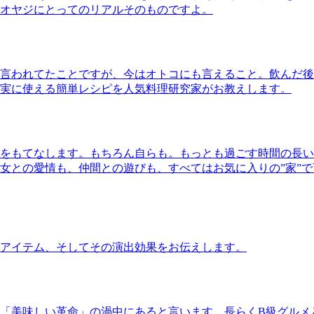
オヤジにとってのリアルそのものですよ。
言われてたことですが、今はオトコにも言えること。飲んだ後
実に使える簡単レシピを人気料理研究家がお教えします。
をもてなします。もちろん自らも。もっとも過ごす時間の長い
女との愛情も、仲間との遊びも、すべてはお気に入りの”家”
アイテム、そしてその演出効果をお伝えします。
「美味しい革命」の渦中にあると言います。長らくB級グルメ