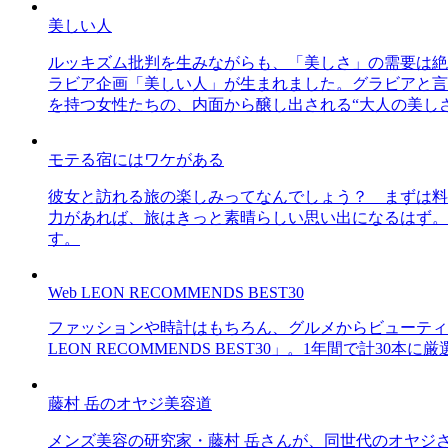
美しい人
ルッキズム批判を生みながらも、「美しさ」の需要は絶
ラビア企画「美しい人」が生まれました。グラビアと言え
を持つ女性たちの、内面から醸し出される“大人の美し
モテる宿にはワケがある
彼女と訪れる旅の楽しみってなんでしょう？ まずは料
力があれば、旅はきっと素晴らしい思い出になるはず。
す。
Web LEON RECOMMENDS BEST30
ファッションや時計はもちろん、グルメからビューティー
LEON RECOMMENDS BEST30」。1年間で計
藤村 岳のオヤジ美容道
メンズ美容の研究家・藤村 岳さんが、同世代のオヤジ