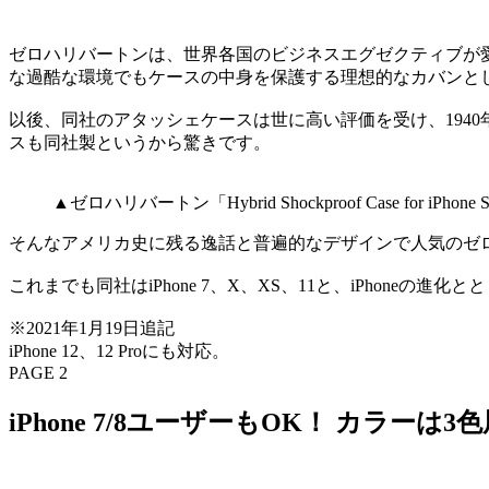
ゼロハリバートンは、世界各国のビジネスエグゼクティブが愛
な過酷な環境でもケースの中身を保護する理想的なカバンと
以後、同社のアタッシェケースは世に高い評価を受け、1940
スも同社製というから驚きです。
▲ゼロハリバートン「Hybrid Shockproof Case fo
そんなアメリカ史に残る逸話と普遍的なデザインで人気のゼロ
これまでも同社はiPhone 7、X、XS、11と、iPhone
※2021年1月19日追記
iPhone 12、12 Proにも対応。
PAGE 2
iPhone 7/8ユーザーもOK！ カラーは3