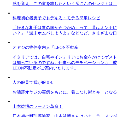
感を覚え、この道を志したという岳さんのセレクトは、
料理初心者男子でもデキる・モテる簡単レシピ
「好きな相手は胃の腑からつかめ」って、昔はオンナに
い？」「週末ホムパしようよ」などなど、さまざまな口
オヤジの物件案内人「LEON不動産」
イタリアでは、自宅やインテリアにお金をかけてゲスト
は知っているのですね。仕事へのモチベーションも、彼
LEON不動産がご案内いたします。
人の服見て我が服直せ
お洒落オヤジの実例をもとに、着こなし術とキーとなる
山本益博のラーメン革命！
日本初の料理評論家、山本益博さんはいま、ラーメンが