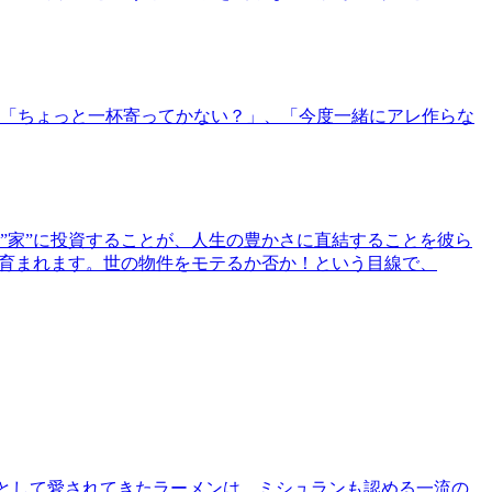
「ちょっと一杯寄ってかない？」、「今度一緒にアレ作らな
”家”に投資することが、人生の豊かさに直結することを彼ら
で育まれます。世の物件をモテるか否か！という目線で、
として愛されてきたラーメンは、ミシュランも認める一流の