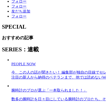
フォロー
フォロー
友だち追加
フォロー
SPECIAL
おすすめの記事
SERIES：連載
PEOPLE NOW
今、この人の話が聞きたい！ 編集部が独自の目線でセ
注目の新人から納得のベテランまで、他では読めないWe
腕時計のプロが選ぶ「一本取られました！」
数多の腕時計を日々目にしている腕時計のプロたち。そ