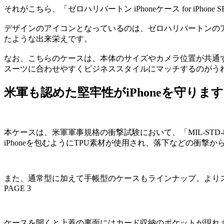
それがこちら、「ゼロハリバートン iPhoneケース for iPhone SE（第2
デザインのアイコンとなっているのは、ゼロハリバートンの
たような出来栄えです。
なお、こちらのケースは、本体のサイズやカメラ位置が共通する
スーツに合わせやすくビジネススタイルにマッチするのがう
米軍も認めた堅牢性がiPhoneを守りま
本ケースは、米軍軍事規格の衝撃試験において、「MIL-STD-
iPhoneを包むようにTPU素材が使用され、落下などの衝撃から
また、通常型に加えて手帳型のケースもラインナップ。より
PAGE 3
ケースを開くと上蓋の裏面にはカード収納のポケットが現れ