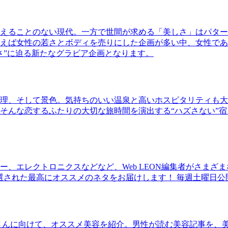
えることのない現代。一方で世間が求める「美しさ」はパター
ば女性の若さとボディを売りにした企画が多い中、女性であるKao
さ”に迫る新たなグラビア企画となります。
理、そして景色。気持ちのいい温泉と高いホスピタリティも大
そんな恋するふたりの大切な旅時間を演出する“ハズさない”宿
、エレクトロニクスなどなど、Web LEON編集者がさまざ
30本に厳選された最高にオススメのネタをお届けします！ 毎週土曜日
さんに向けて、オススメ美容を紹介。男性が読む美容記事を、