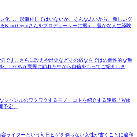
ン化し、形骸化してはいないか、そんな思いから、新しいグ
ri Oguriさんをプロデューサーに据え、豊かな人生経験
切です。さらに設えや歴史などその宿ならではの個性的な魅
を、LEONが実際に訪れた中から自信をもってご紹介しま
まなジャンルのワクワクするモノ・コトを紹介する連載「Web
公開予定。
美容ライターという毎日ヒゲを剃らない女性が書くことに違和