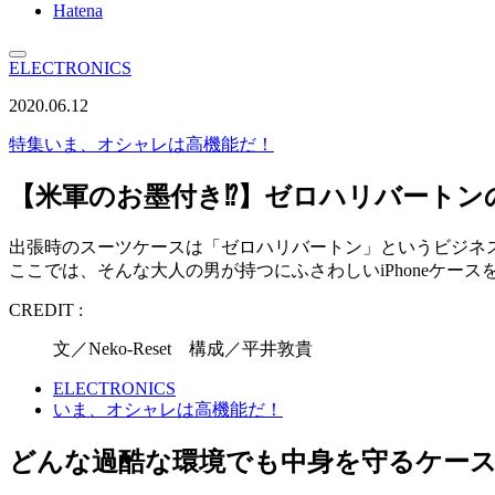
Hatena
ELECTRONICS
2020.06.12
特集
いま、オシャレは高機能だ！
【米軍のお墨付き⁉︎】ゼロハリバートンの
出張時のスーツケースは「ゼロハリバートン」というビジネ
ここでは、そんな大人の男が持つにふさわしいiPhoneケース
CREDIT :
文／Neko-Reset 構成／平井敦貴
ELECTRONICS
いま、オシャレは高機能だ！
どんな過酷な環境でも中身を守るケー