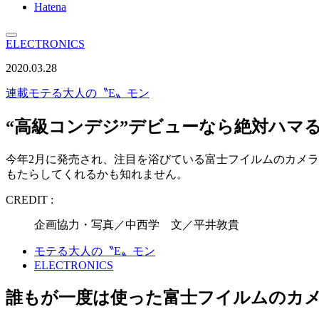
Hatena
ELECTRONICS
2020.03.28
連載
モテる大人の〝E〟モン
“高級コンデジ”デビューなら絶対ハマる
今年2月に発売され、注目を浴びている富士フイルムのカメラ「X
もたらしてくれるかも知れません。
CREDIT :
企画協力・写真／中西学 文／平井敦貴
モテる大人の〝E〟モン
ELECTRONICS
誰もが一度は使った富士フイルムのカ