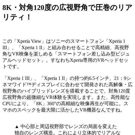
8K・対角120度の広視野角で圧巻のリア
リティ！
この「Xperia View」はソニーのスマートフォン「Xperia 1
III」、「Xperia 1 II」と組み合わせることで高精細、高視野
角なVR映像を楽しめる「スマートフォン差し込み型ビジュ
アルヘッドセット」。すなわちXperia専用のVRヘッドセッ
トです。
「Xperia 1 III」、「Xperia 1 II」の持つ約6.5インチ、21：9シ
ネマワイド™ディスプレイに合わせて開発された高解像・広
視野角のハイブリッドレンズを搭載することで、対角120度
広視野角の超微細なVR体験を実現します。また、高性能な
CPUにより、「8K」360°の高精細な映像再生が可能に。ス
マホのスペックを最大限に活かしたVR機器なんですね。
▲ 中心部と周辺視野部でレンズの局面を変えた
独自のレンズ構造。これにより立体的でリアルな