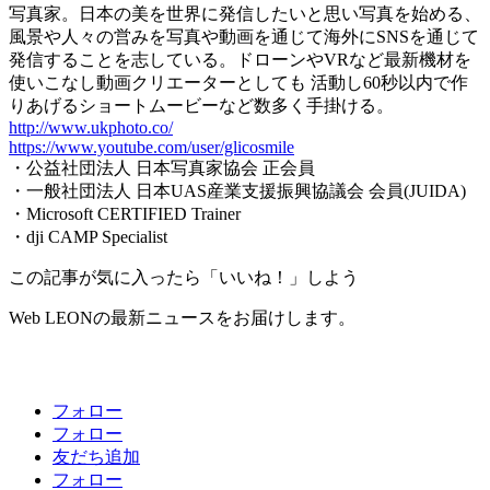
写真家。日本の美を世界に発信したいと思い写真を始める、
風景や人々の営みを写真や動画を通じて海外にSNSを通じて
発信することを志している。ドローンやVRなど最新機材を
使いこなし動画クリエーターとしても 活動し60秒以内で作
りあげるショートムービーなど数多く手掛ける。
http://www.ukphoto.co/
https://www.youtube.com/user/glicosmile
・公益社団法人 日本写真家協会 正会員
・一般社団法人 日本UAS産業支援振興協議会 会員(JUIDA)
・Microsoft CERTIFIED Trainer
・dji CAMP Specialist
この記事が気に入ったら「いいね！」しよう
Web LEONの最新ニュースをお届けします。
フォロー
フォロー
友だち追加
フォロー