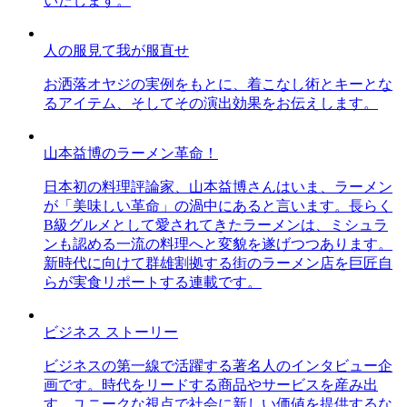
いたします。
人の服見て我が服直せ
お洒落オヤジの実例をもとに、着こなし術とキーとな
るアイテム、そしてその演出効果をお伝えします。
山本益博のラーメン革命！
日本初の料理評論家、山本益博さんはいま、ラーメン
が「美味しい革命」の渦中にあると言います。長らく
B級グルメとして愛されてきたラーメンは、ミシュラ
ンも認める一流の料理へと変貌を遂げつつあります。
新時代に向けて群雄割拠する街のラーメン店を巨匠自
らが実食リポートする連載です。
ビジネス ストーリー
ビジネスの第一線で活躍する著名人のインタビュー企
画です。時代をリードする商品やサービスを産み出
す、ユニークな視点で社会に新しい価値を提供するな