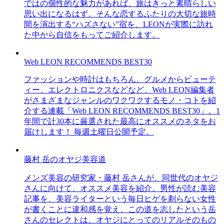
ではの個性的な魅力があれば、旅はきっと素晴らしい
思い出になるはず。そんな恋するふたりの大切な旅時
間を演出する“ハズさない”宿を、LEONが実際に訪れ
た中から自信をもってご紹介します。
Web LEON RECOMMENDS BEST30
ファッションや時計はもちろん、グルメからビューテ
ィー、エレクトロニクスなどなど、Web LEON編集者
がさまざまなジャンルのワクワクするモノ・コトを紹
介する連載「Web LEON RECOMMENDS BEST30」。1
年間で計30本に厳選された最高にオススメのネタをお
届けします！ 毎週土曜日公開予定。
藤村 岳のオヤジ美容道
メンズ美容の研究家・藤村 岳さんが、同世代のオヤジ
さんに向けて、オススメ美容を紹介。男性が読む美容
記事を、美容ライターという毎日ヒゲを剃らない女性
が書くことに違和感を覚え、この道を志したという岳
さんのセレクトは、オヤジにとってのリアルそのもの