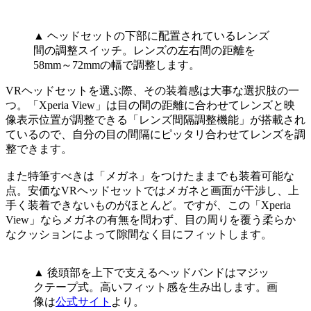
▲ ヘッドセットの下部に配置されているレンズ
間の調整スイッチ。レンズの左右間の距離を
58mm～72mmの幅で調整します。
VRヘッドセットを選ぶ際、その装着感は大事な選択肢の一
つ。「Xperia View」は目の間の距離に合わせてレンズと映
像表示位置が調整できる「レンズ間隔調整機能」が搭載され
ているので、自分の目の間隔にピッタリ合わせてレンズを調
整できます。
また特筆すべきは「メガネ」をつけたままでも装着可能な
点。安価なVRヘッドセットではメガネと画面が干渉し、上
手く装着できないものがほとんど。ですが、この「Xperia
View」ならメガネの有無を問わず、目の周りを覆う柔らか
なクッションによって隙間なく目にフィットします。
▲ 後頭部を上下で支えるヘッドバンドはマジッ
クテープ式。高いフィット感を生み出します。画
像は
公式サイト
より。