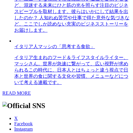
ど、混迷する未来にひと筋の光を照らす注目のビジネ
スピープルを取材します。彼らはいかにして結果を出
したのか？ 人知れぬ苦労や仕事で得た意外な気づきな
ど、ここでしか読めない充実のビジネスストーリーを
お届けします。
イタリア人マッシの「思考する食欲」
イタリア生まれのフード＆ライフスタイルライター、
マッシさん。世界が急速に繋がって、広い視野が求め
られるこの時代に、日本人とはちょっと違う視点で日
本と世界の食に関する文化や習慣、メニューなどにつ
いて考える連載です。
READ MORE
X
Facebook
Instagram