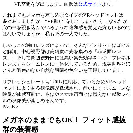
VR空間を演出します。画像は
公式サイト
より。
これまでもスマホを差し込むタイプのVRヘッドセットは
多々ありましたが、“VR酔い”をしてしまったり、なんだか
穴の中を覗き込んでいるような違和感を覚えた方もいるので
はないでしょうか。私もその一人でした。
しかしこの独自レンズによって、そんなデメリットはほとん
ど解消。中心視野部は高精度に光を集める「非球面レン
ズ」、そして周辺視野部には高い集光効率をもつ「フレネル
レンズ」をシームレスに一体化しているため、現実世界とほ
とんど遜色のない自然な明暗や色合いを実現しています。
リフレッシュレートも120Hzに対応しているためVRヘッド
セットによくある残像感が低減され、酔いにくくスムースな
映像が体感可能に。もはやスマホ画面とは思えない感動レベ
ルの映像美が楽しめるんです。
PAGE 3
メガネのままでもOK！ フィット感抜
群の装着感