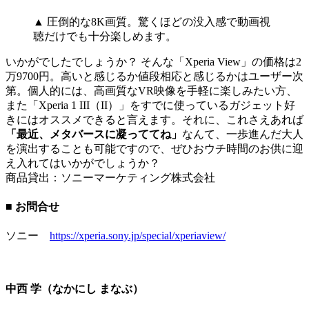
▲ 圧倒的な8K画質。驚くほどの没入感で動画視
聴だけでも十分楽しめます。
いかがでしたでしょうか？ そんな「Xperia View」の価格は2
万9700円。高いと感じるか値段相応と感じるかはユーザー次
第。個人的には、高画質なVR映像を手軽に楽しみたい方、
また「Xperia 1 III（II）」をすでに使っているガジェット好
きにはオススメできると言えます。それに、これさえあれば
「最近、メタバースに凝っててね」
なんて、一歩進んだ大人
を演出することも可能ですので、ぜひおウチ時間のお供に迎
え入れてはいかがでしょうか？
商品貸出：ソニーマーケティング株式会社
■ お問合せ
ソニー
https://xperia.sony.jp/special/xperiaview/
中西 学（なかにし まなぶ）