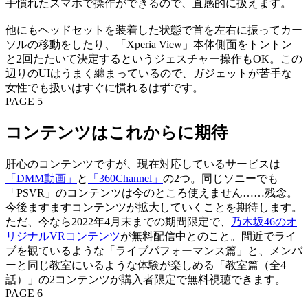
手慣れたスマホで操作ができるので、直感的に扱えます。
他にもヘッドセットを装着した状態で首を左右に振ってカー
ソルの移動をしたり、「Xperia View」本体側面をトントン
と2回たたいて決定するというジェスチャー操作もOK。この
辺りのUIはうまく纏まっているので、ガジェットが苦手な
女性でも扱いはすぐに慣れるはずです。
PAGE 5
コンテンツはこれからに期待
肝心のコンテンツですが、現在対応しているサービスは
「DMM動画」
と
「360Channel」
の2つ。同じソニーでも
「PSVR」のコンテンツは今のところ使えません……残念。
今後ますますコンテンツが拡大していくことを期待します。
ただ、今なら2022年4月末までの期間限定で、
乃木坂46のオ
リジナルVRコンテンツ
が無料配信中とのこと。間近でライ
ブを観ているような「ライブパフォーマンス篇」と、メンバ
ーと同じ教室にいるような体験が楽しめる「教室篇（全4
話）」の2コンテンツが購入者限定で無料視聴できます。
PAGE 6