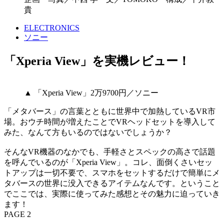
貴
ELECTRONICS
ソニー
「Xperia View」を実機レビュー！
▲ 「Xperia View」2万9700円／ソニー
「メタバース」の言葉とともに世界中で加熱しているVR市
場。おウチ時間が増えたことでVRヘッドセットを導入して
みた、なんて方もいるのではないでしょうか？
そんなVR機器のなかでも、手軽さとスペックの高さで話題
を呼んでいるのが「Xperia View」。コレ、面倒くさいセッ
トアップは一切不要で、スマホをセットするだけで簡単にメ
タバースの世界に没入できるアイテムなんです。ということ
でここでは、実際に使ってみた感想とその魅力に迫っていき
ます！
PAGE 2