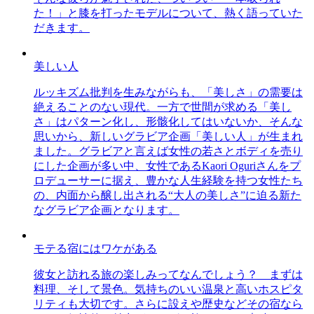
た！」と膝を打ったモデルについて、熱く語っていた
だきます。
美しい人
ルッキズム批判を生みながらも、「美しさ」の需要は
絶えることのない現代。一方で世間が求める「美し
さ」はパターン化し、形骸化してはいないか、そんな
思いから、新しいグラビア企画「美しい人」が生まれ
ました。グラビアと言えば女性の若さとボディを売り
にした企画が多い中、女性であるKaori Oguriさんをプ
ロデューサーに据え、豊かな人生経験を持つ女性たち
の、内面から醸し出される“大人の美しさ”に迫る新た
なグラビア企画となります。
モテる宿にはワケがある
彼女と訪れる旅の楽しみってなんでしょう？ まずは
料理、そして景色。気持ちのいい温泉と高いホスピタ
リティも大切です。さらに設えや歴史などその宿なら