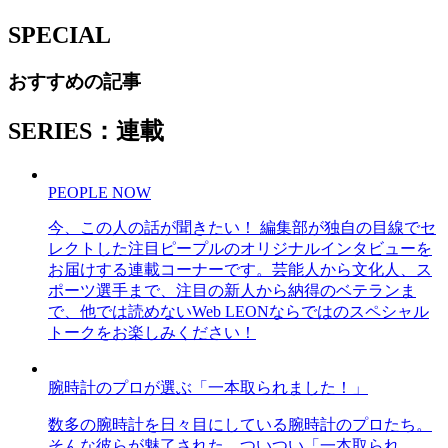
SPECIAL
おすすめの記事
SERIES：連載
PEOPLE NOW
今、この人の話が聞きたい！ 編集部が独自の目線でセ
レクトした注目ピープルのオリジナルインタビューを
お届けする連載コーナーです。芸能人から文化人、ス
ポーツ選手まで、注目の新人から納得のベテランま
で、他では読めないWeb LEONならではのスペシャル
トークをお楽しみください！
腕時計のプロが選ぶ「一本取られました！」
数多の腕時計を日々目にしている腕時計のプロたち。
そんな彼らが魅了された、ついつい「一本取られ