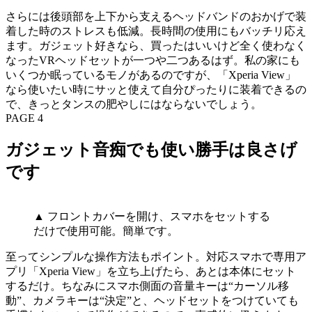
さらには後頭部を上下から支えるヘッドバンドのおかげで装
着した時のストレスも低減。長時間の使用にもバッチリ応え
ます。ガジェット好きなら、買ったはいいけど全く使わなく
なったVRヘッドセットが一つや二つあるはず。私の家にも
いくつか眠っているモノがあるのですが、「Xperia View」
なら使いたい時にサッと使えて自分ぴったりに装着できるの
で、きっとタンスの肥やしにはならないでしょう。
PAGE 4
ガジェット音痴でも使い勝手は良さげ
です
▲ フロントカバーを開け、スマホをセットする
だけで使用可能。簡単です。
至ってシンプルな操作方法もポイント。対応スマホで専用ア
プリ「Xperia View」を立ち上げたら、あとは本体にセット
するだけ。ちなみにスマホ側面の音量キーは“カーソル移
動”、カメラキーは“決定”と、ヘッドセットをつけていても