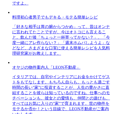
ですよ。
料理初心者男子でもデキる・モテる簡単レシピ
「好きな相手は胃の腑からつかめ」って、昔はオンナ
に言われてたことですが、今はオトコにも言えるこ
と。飲んだ後「ちょっと一杯寄ってかない？」、「今
度一緒にアレ作らない？」「週末ホムパしようよ」な
どなど、さまざまな口実に使える簡単レシピを人気料
理研究家がお教えします。
オヤジの物件案内人「LEON不動産」
イタリアでは、自宅やインテリアにお金をかけてゲス
トをもてなします。もちろん自らも。もっとも過ごす
時間の長い”家”に投資することが、人生の豊かさに直
結することを彼らは知っているのですね。仕事へのモ
チベーションも、彼女との愛情も、仲間との遊びも、
すべてはお気に入りの”家”で育まれます。世の物件を
モテるか否か！という目線で、LEON不動産がご案内