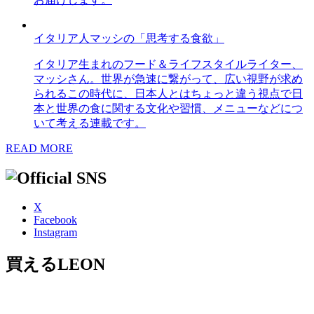
イタリア人マッシの「思考する食欲」
イタリア生まれのフード＆ライフスタイルライター、
マッシさん。世界が急速に繋がって、広い視野が求め
られるこの時代に、日本人とはちょっと違う視点で日
本と世界の食に関する文化や習慣、メニューなどにつ
いて考える連載です。
READ MORE
X
Facebook
Instagram
買えるLEON