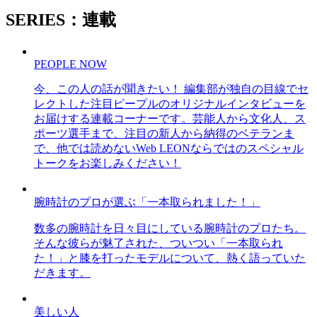
SERIES：連載
PEOPLE NOW
今、この人の話が聞きたい！ 編集部が独自の目線でセ
レクトした注目ピープルのオリジナルインタビューを
お届けする連載コーナーです。芸能人から文化人、ス
ポーツ選手まで、注目の新人から納得のベテランま
で、他では読めないWeb LEONならではのスペシャル
トークをお楽しみください！
腕時計のプロが選ぶ「一本取られました！」
数多の腕時計を日々目にしている腕時計のプロたち。
そんな彼らが魅了された、ついつい「一本取られ
た！」と膝を打ったモデルについて、熱く語っていた
だきます。
美しい人