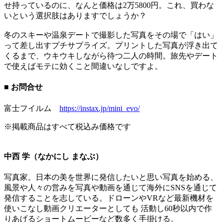
せ持っているのに、なんと価格は2万5800円。これ、買わな
いという選択肢はありますでしょうか？
冬のスキーや温泉デートで撮影した写真をその場で「はい」
って差し出すプチサプライズ。プリントした写真が浮き出て
くるまで、ウキウキしながら待つ二人の時間。旅先やデート
で使えばモテに効くこと間違いなしですよ。
■ お問合せ
富士フイルム
https://instax.jp/mini_evo/
※掲載商品はすべて税込み価格です
中西 学（なかにし まなぶ）
写真家。日本の美を世界に発信したいと思い写真を始める、
風景や人々の営みを写真や動画を通じて海外にSNSを通じて
発信することを志している。ドローンやVRなど最新機材を
使いこなし動画クリエーターとしても 活動し60秒以内で作
りあげるショートムービーなど数多く手掛ける。