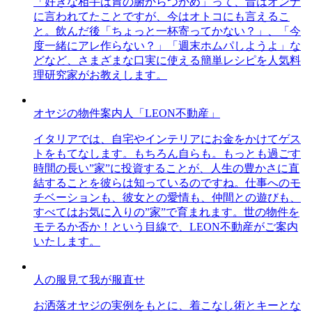
「好きな相手は胃の腑からつかめ」って、昔はオンナ
に言われてたことですが、今はオトコにも言えるこ
と。飲んだ後「ちょっと一杯寄ってかない？」、「今
度一緒にアレ作らない？」「週末ホムパしようよ」な
どなど、さまざまな口実に使える簡単レシピを人気料
理研究家がお教えします。
オヤジの物件案内人「LEON不動産」
イタリアでは、自宅やインテリアにお金をかけてゲス
トをもてなします。もちろん自らも。もっとも過ごす
時間の長い”家”に投資することが、人生の豊かさに直
結することを彼らは知っているのですね。仕事へのモ
チベーションも、彼女との愛情も、仲間との遊びも、
すべてはお気に入りの”家”で育まれます。世の物件を
モテるか否か！という目線で、LEON不動産がご案内
いたします。
人の服見て我が服直せ
お洒落オヤジの実例をもとに、着こなし術とキーとな