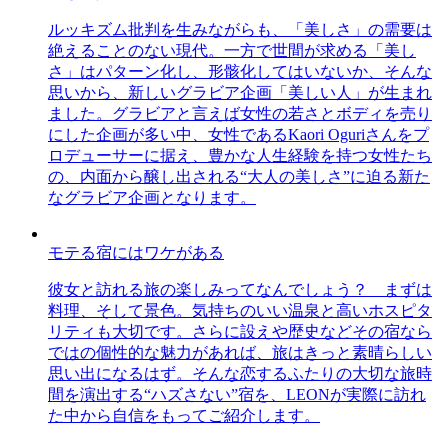
ルッキズム批判を生みながらも、「美しさ」の需要は
絶えることのない現代。一方で世間が求める「美し
さ」はパターン化し、形骸化してはいないか、そんな
思いから、新しいグラビア企画「美しい人」が生まれ
ました。グラビアと言えば女性の若さとボディを売り
にした企画が多い中、女性であるKaori Oguriさんをプ
ロデューサーに据え、豊かな人生経験を持つ女性たち
の、内面から醸し出される“大人の美しさ”に迫る新た
なグラビア企画となります。
モテる宿にはワケがある
彼女と訪れる旅の楽しみってなんでしょう？ まずは
料理、そして景色。気持ちのいい温泉と高いホスピタ
リティも大切です。さらに設えや歴史などその宿なら
ではの個性的な魅力があれば、旅はきっと素晴らしい
思い出になるはず。そんな恋するふたりの大切な旅時
間を演出する“ハズさない”宿を、LEONが実際に訪れ
た中から自信をもってご紹介します。