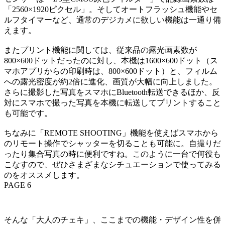
「2560×1920ピクセル」。そしてオートフラッシュ機能やセ
ルフタイマーなど、通常のデジカメに欲しい機能は一通り備
えます。
またプリント機能に関しては、従来品の露光画素数が
800×600ドットだったのに対し、本機は1600×600ドット（ス
マホアプリからの印刷時は、800×600ドット）と、フィルム
への露光密度が約2倍に進化、画質が大幅に向上しました。
さらに撮影した写真をスマホにBluetooth転送できるほか、反
対にスマホで撮った写真を本機に転送してプリントすること
も可能です。
ちなみに「REMOTE SHOOTING」機能を使えばスマホから
のリモート操作でシャッターを切ることも可能に。自撮りだ
ったり集合写真の時に便利ですね。このように一台で何役も
こなすので、ぜひさまざまなシチュエーションで使ってみる
のをオススメします。
PAGE 6
そんな「大人のチェキ」、ここまでの機能・デザイン性を併