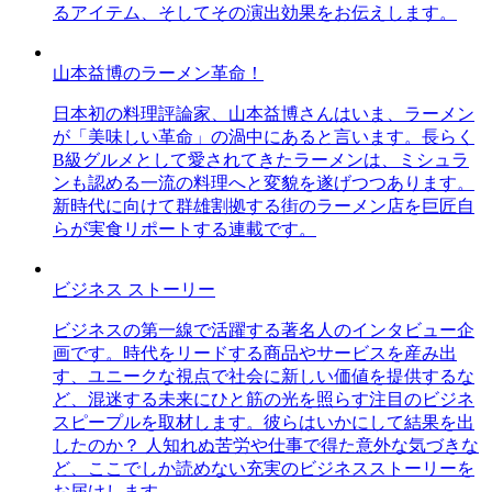
るアイテム、そしてその演出効果をお伝えします。
山本益博のラーメン革命！
日本初の料理評論家、山本益博さんはいま、ラーメン
が「美味しい革命」の渦中にあると言います。長らく
B級グルメとして愛されてきたラーメンは、ミシュラ
ンも認める一流の料理へと変貌を遂げつつあります。
新時代に向けて群雄割拠する街のラーメン店を巨匠自
らが実食リポートする連載です。
ビジネス ストーリー
ビジネスの第一線で活躍する著名人のインタビュー企
画です。時代をリードする商品やサービスを産み出
す、ユニークな視点で社会に新しい価値を提供するな
ど、混迷する未来にひと筋の光を照らす注目のビジネ
スピープルを取材します。彼らはいかにして結果を出
したのか？ 人知れぬ苦労や仕事で得た意外な気づきな
ど、ここでしか読めない充実のビジネスストーリーを
お届けします。