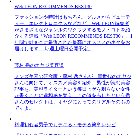
Web LEON RECOMMENDS BEST30
ファッションや時計はもちろん、グルメからビューテ
ィー、エレクトロニクスなどなど、Web LEON編集者
がさまざまなジャンルのワクワクするモノ・コトを紹
介する連載「Web LEON RECOMMENDS BEST30」。1
年間で計30本に厳選された最高にオススメのネタをお
届けします！ 毎週土曜日公開予定。
藤村 岳のオヤジ美容道
メンズ美容の研究家・藤村 岳さんが、同世代のオヤジ
さんに向けて、オススメ美容を紹介。男性が読む美容
記事を、美容ライターという毎日ヒゲを剃らない女性
が書くことに違和感を覚え、この道を志したという岳
さんのセレクトは、オヤジにとってのリアルそのもの
ですよ。
料理初心者男子でもデキる・モテる簡単レシピ