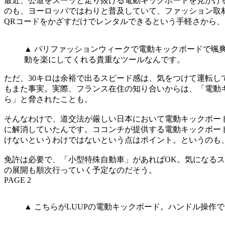
最近、公道をスーッと走り抜ける電動キックボードを見かけ
のも、ヨーロッパではわりと普及していて、ファッション取
QRコードをかざすだけでレンタルできるという手軽さから
▲ パリファッションウィークで電動キックボードで颯
動を楽にしてくれる貴重なツールなんです。
ただ、30キロは余裕で出るスピード感は、気をつけて運転
もまた事実。実際、フランス在住の知り合いからは、「電動
ら」と脅されたことも。
そんなわけで、道交法が厳しい日本において電動キックボー
に解消していたんです。ココンチが提供する電動キックボー
けないというわけではないという点はポイント。というのも
免許は必要で、「小型特殊自動車」があればOK。気になる
の展開も順次行っていく予定なのだそう。
PAGE 2
▲ こちらがLUUPの電動キックボード。ハンドル操