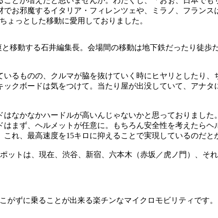
ることが増えたと思いませんか。わたくし、「おぉ、日本でも
材でお邪魔するイタリア・フィレンツェや、ミラノ、フランス
、ちょっとした移動に愛用しておりました。
爽と移動する石井編集長。会場間の移動は地下鉄だったり徒歩
しているものの、クルマが脇を抜けていく時にヒヤリとしたり、
キックボードは気をつけて。当たり屋が出没していて、アナタ
ドはなかなかハードルが高いんじゃないかと思っておりました。
ドはまず、ヘルメットが任意に。もちろん安全性を考えたらヘ
、これ、最高速度を15キロに抑えることで実現しているのだと
スポットは、現在、渋谷、新宿、六本木（赤坂／虎ノ門）、それ
作でこがずに乗ることが出来る楽チンなマイクロモビリティです。