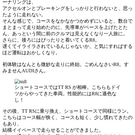
ーナリングは、
アクセルオンとブレーキングをしっかりと行わないと、思っ
たように走れない。
そんな感じで、コースをなかなかつかめずにいると、数台で
まとまって走り始めたのに、先導車がペースを上げたとた
ん、あっという間に前のクルマは見えなくなり一人旅に。
さらに、後ろにはぴったりと着いてくるR8。
遅くてイライラされているんじゃないか、と気にすればする
ほど運転はおかしくなり。
初体験はなんとも微妙な走りに終始。ごめんなさいR8。す
みませんAUDIさん。
ショートコースではTT RS が相棒。こちらもドイ
ツからやってきた車両。性能的にはR8に遜色な
し！
その後、TT RSに乗り換え、ショートコースで同様にラン。
こちらはコース幅が狭く、コースも短く、少し慣れてきたの
もあり、
結構イイペースで走らせることができました。