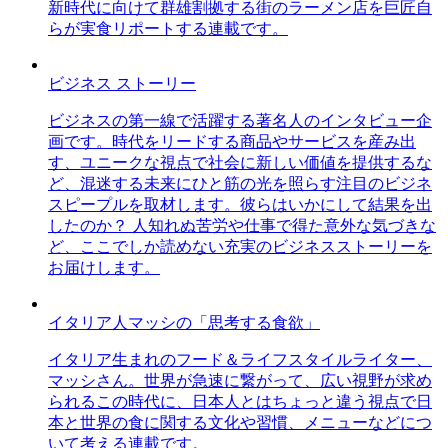
新時代に向けて群雄割拠する街のラーメン店を巨匠自
らが実食リポートする連載です。
ビジネス ストーリー
ビジネスの第一線で活躍する著名人のインタビュー企
画です。時代をリードする商品やサービスを産み出
す、ユニークな視点で社会に新しい価値を提供するな
ど、混迷する未来にひと筋の光を照らす注目のビジネ
スピープルを取材します。彼らはいかにして結果を出
したのか？ 人知れぬ苦労や仕事で得た意外な気づきな
ど、ここでしか読めない充実のビジネスストーリーを
お届けします。
イタリア人マッシの「思考する食欲」
イタリア生まれのフード＆ライフスタイルライター、
マッシさん。世界が急速に繋がって、広い視野が求め
られるこの時代に、日本人とはちょっと違う視点で日
本と世界の食に関する文化や習慣、メニューなどにつ
いて考える連載です。