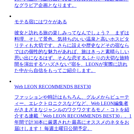
なグラビア企画となります。
モテる宿にはワケがある
彼女と訪れる旅の楽しみってなんでしょう？ まずは
料理、そして景色。気持ちのいい温泉と高いホスピタ
リティも大切です。さらに設えや歴史などその宿なら
ではの個性的な魅力があれば、旅はきっと素晴らしい
思い出になるはず。そんな恋するふたりの大切な旅時
間を演出する“ハズさない”宿を、LEONが実際に訪れ
た中から自信をもってご紹介します。
Web LEON RECOMMENDS BEST30
ファッションや時計はもちろん、グルメからビューテ
ィー、エレクトロニクスなどなど、Web LEON編集者
がさまざまなジャンルのワクワクするモノ・コトを紹
介する連載「Web LEON RECOMMENDS BEST30」。1
年間で計30本に厳選された最高にオススメのネタをお
届けします！ 毎週土曜日公開予定。