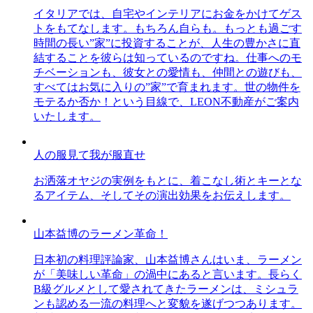
イタリアでは、自宅やインテリアにお金をかけてゲス
トをもてなします。もちろん自らも。もっとも過ごす
時間の長い”家”に投資することが、人生の豊かさに直
結することを彼らは知っているのですね。仕事へのモ
チベーションも、彼女との愛情も、仲間との遊びも、
すべてはお気に入りの”家”で育まれます。世の物件を
モテるか否か！という目線で、LEON不動産がご案内
いたします。
人の服見て我が服直せ
お洒落オヤジの実例をもとに、着こなし術とキーとな
るアイテム、そしてその演出効果をお伝えします。
山本益博のラーメン革命！
日本初の料理評論家、山本益博さんはいま、ラーメン
が「美味しい革命」の渦中にあると言います。長らく
B級グルメとして愛されてきたラーメンは、ミシュラ
ンも認める一流の料理へと変貌を遂げつつあります。