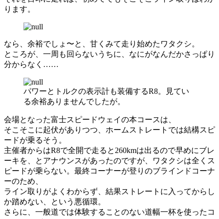
ります。
なら、余裕でしょ〜と、甘くみて走り始めたワタクシ。
ところが、一周も回らないうちに、なにがなんだかさっぱり
分からなく……
パワーとトルクの表示計も装備するR8。見てい
る余裕ありませんでしたが。
会場となった富士スピードウェイの本コースは、
そこそこに起伏がありつつ、ホームストレートでは結構スピ
ードが乗るそう。
主催者からはR8で全開で走ると260kmは出るので早めにブレ
ーキを、とアナウンスがあったのですが、ワタクシは全くス
ピードが乗らない。最終コーナーが登りのブラインドコーナ
ーのため、
ライン取りがよくわからず、結果ストレートに入ってからし
か踏めない、という悪循環。
さらに、一般道では体験することのない道幅一杯を使ったコ