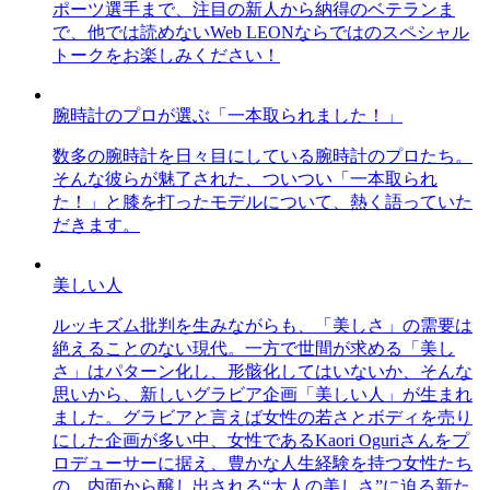
ポーツ選手まで、注目の新人から納得のベテランま
で、他では読めないWeb LEONならではのスペシャル
トークをお楽しみください！
腕時計のプロが選ぶ「一本取られました！」
数多の腕時計を日々目にしている腕時計のプロたち。
そんな彼らが魅了された、ついつい「一本取られ
た！」と膝を打ったモデルについて、熱く語っていた
だきます。
美しい人
ルッキズム批判を生みながらも、「美しさ」の需要は
絶えることのない現代。一方で世間が求める「美し
さ」はパターン化し、形骸化してはいないか、そんな
思いから、新しいグラビア企画「美しい人」が生まれ
ました。グラビアと言えば女性の若さとボディを売り
にした企画が多い中、女性であるKaori Oguriさんをプ
ロデューサーに据え、豊かな人生経験を持つ女性たち
の、内面から醸し出される“大人の美しさ”に迫る新た