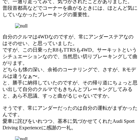
で、一通り走ってみて、気づかされたことがありました。
普段首都高などでコーナーを曲がるときには、ほとんど気に
していなかったブレーキングの重要性。
自分のクルマは4WDなのですが、常にアンダーステアなの
はそのせい、と思っていました。
ですが、この日乗ったR8もTTRSも4WD。サーキットという
シチュエーションなので、当然思い切りブレーキングして曲
がります。
どちらも懐の深い、余裕のコーナリングで、さすが、Rモデ
ルは違うなぁ〜。
と、勝手に納得していたのですが、その帰り道にちょっと思
い出して自分のクルマでもきちんとブレーキングしてみる
と、あら不思議、すっと曲がるじゃないですか。
そうです、常にアンダーだったのは自分の運転がまずかった
んです。
愛車に詫びをいれつつ、基本に気づかせてくれたAudi Sport
Driving Experienceに感謝の一礼。