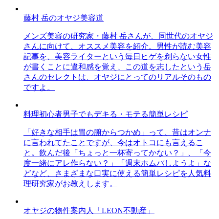
藤村 岳のオヤジ美容道
メンズ美容の研究家・藤村 岳さんが、同世代のオヤジ
さんに向けて、オススメ美容を紹介。男性が読む美容
記事を、美容ライターという毎日ヒゲを剃らない女性
が書くことに違和感を覚え、この道を志したという岳
さんのセレクトは、オヤジにとってのリアルそのもの
ですよ。
料理初心者男子でもデキる・モテる簡単レシピ
「好きな相手は胃の腑からつかめ」って、昔はオンナ
に言われてたことですが、今はオトコにも言えるこ
と。飲んだ後「ちょっと一杯寄ってかない？」、「今
度一緒にアレ作らない？」「週末ホムパしようよ」な
どなど、さまざまな口実に使える簡単レシピを人気料
理研究家がお教えします。
オヤジの物件案内人「LEON不動産」