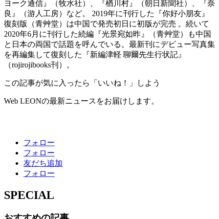
ヨーク通信』（牧水社）、『楢川村』（朝日新聞社）、『奈
良』（游人工房）など。 2019年に刊行した『你好小朋友』
復刻版（青艸堂）は中国で発売初日に初版が完売 。続いて
2020年6月に刊行した続編『光景宛如昨』（青艸堂）も中国
と日本の両国で話題を呼んでいる。最新刊にデビュー写真集
を再編集して復刻した『新編津軽 聊爾先生行状記』
（rojirojibooks刊）。
この記事が気に入ったら「いいね！」しよう
Web LEONの最新ニュースをお届けします。
フォロー
フォロー
友だち追加
フォロー
SPECIAL
おすすめの記事