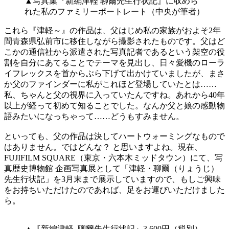
▲写真集『新編津軽 聊爾先生行状記』に収めら
れた私のファミリーポートレート（中央が筆者）
これら『津軽～』の作品は、父はじめ私の家族がおよそ2年
間青森県弘前市に移住しながら撮影されたものです。父はど
こかの通信社から派遣された写真記者であるという架空の役
割を自分にあてることでテーマを見出し、日々愛機のローラ
イフレックスを首からぶら下げて出かけていましたが、まさ
か父のファインダーに私がこれほど登場していたとは……
私、ちゃんと父の視界に入っていたんですね。あれから40年
以上が経って初めて知ることでした。なんか父と娘の感動物
語みたいになっちゃって……どうもすみません。
といっても、父の作品は決してハートウォーミングなもので
はありません。ではどんな？ と思いますよね。現在、
FUJIFILM SQUARE（東京・六本木ミッドタウン）にて、写
真歴史博物館 企画写真展として「津軽・聊爾（りょうじ）
先生行状記」を3月末まで展示していますので、もしご興味
をお持ちいただけたのであれば、足をお運びいただけました
ら。
▲『新編津軽 聊爾先生行状記』3,600円（税別）