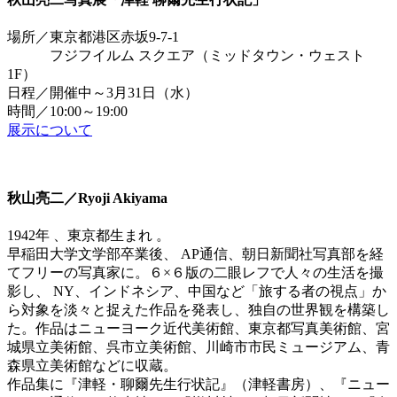
場所／東京都港区赤坂9-7-1
フジフイルム スクエア（ミッドタウン・ウェスト
1F）
日程／開催中～3月31日（水）
時間／10:00～19:00
展示について
秋山亮二／Ryoji Akiyama
1942年 、東京都生まれ 。
早稲田大学文学部卒業後、 AP通信、朝日新聞社写真部を経
てフリーの写真家に。６×６版の二眼レフで人々の生活を撮
影し、 NY、インドネシア、中国など「旅する者の視点」か
ら対象を淡々と捉えた作品を発表し、独自の世界観を構築し
た。作品はニューヨーク近代美術館、東京都写真美術館、宮
城県立美術館、呉市立美術館、川崎市市民ミュージアム、青
森県立美術館などに収蔵。
作品集に『津軽・聊爾先生行状記』（津軽書房）、『ニュー