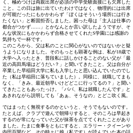
く、極めつけは両親出席が必須の中学受験面接にも欠席した
こと。この日は旅に出ていたわけではなく、物理的には出席
が可能だったにもかかわらず「ぼくはそういう場所には行き
たくない」と断固拒否しました。困った母は「主人は仕事の
都合がつかず……」とかなんとか言い訳したようですが、そ
んな状況にもかかわらず合格させてくれたS学園には感謝の
気持ちで一杯です。
このころから、父は私のことに関心がないのではないかと疑
うようになりました。そのもっとも顕著な例は、私が18歳で
大学へ入ったとき、普段私に話しかけることのない父が「最
近の高田馬場はどうだい？」と聞いてきたこと。父は自分が
卒業した早稲田大学に私も入学したと思い込んでいたのでし
た（私は早稲田に落ちていました）。同様に、就職してまも
なく、「きみ、最近朝早いけどどこに行ってるの？」と聞い
てきたこともあったっけ。「パパ、私は就職したんです」と
あきれながら説明しても「あぁ、そうなの」とどこ吹く風。
ではまったく無視するのかというと、そうでもないのです。
たとえば、クラブで遊んで朝帰りすると、そのころは早起き
するのが常になっていた父が抹茶を点ててくれたことがあり
ました。たまに食事をともにすると、エラリー・クイーンや
内田百閒など、その時々に娘（私です）が読んでいた本の話