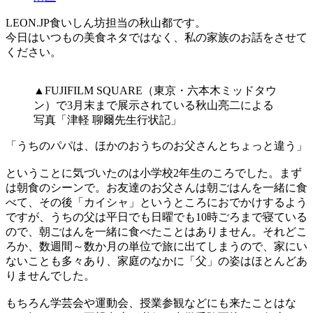
LEON.JP食いしん坊担当の秋山都です。
今日はいつもの美食ネタではなく、私の家族のお話をさせて
ください。
▲FUJIFILM SQUARE（東京・六本木ミッドタウ
ン）で3月末まで展示されている秋山亮二による
写真「津軽 聊爾先生行状記」
「うちのパパは、ほかのおうちのお父さんとちょっと違う」
ということに気づいたのは小学校2年生のころでした。まず
は朝食のシーンで。お友達のお父さんは朝ごはんを一緒に食
べて、その後「カイシャ」というところにおでかけするよう
ですが、うちの父は平日でも日曜でも10時ごろまで寝ている
ので、朝ごはんを一緒に食べたことはありません。それどこ
ろか、数週間～数か月の単位で旅に出てしまうので、家にい
ないことも多々あり、家庭のなかに「父」の姿はほとんどあ
りませんでした。
もちろん学芸会や運動会、授業参観などにも来たことはな