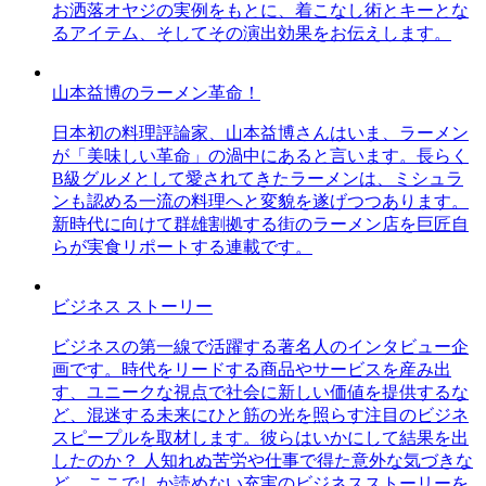
お洒落オヤジの実例をもとに、着こなし術とキーとな
るアイテム、そしてその演出効果をお伝えします。
山本益博のラーメン革命！
日本初の料理評論家、山本益博さんはいま、ラーメン
が「美味しい革命」の渦中にあると言います。長らく
B級グルメとして愛されてきたラーメンは、ミシュラ
ンも認める一流の料理へと変貌を遂げつつあります。
新時代に向けて群雄割拠する街のラーメン店を巨匠自
らが実食リポートする連載です。
ビジネス ストーリー
ビジネスの第一線で活躍する著名人のインタビュー企
画です。時代をリードする商品やサービスを産み出
す、ユニークな視点で社会に新しい価値を提供するな
ど、混迷する未来にひと筋の光を照らす注目のビジネ
スピープルを取材します。彼らはいかにして結果を出
したのか？ 人知れぬ苦労や仕事で得た意外な気づきな
ど、ここでしか読めない充実のビジネスストーリーを