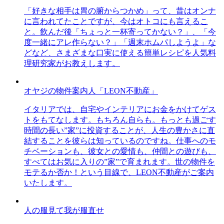
「好きな相手は胃の腑からつかめ」って、昔はオンナ
に言われてたことですが、今はオトコにも言えるこ
と。飲んだ後「ちょっと一杯寄ってかない？」、「今
度一緒にアレ作らない？」「週末ホムパしようよ」な
どなど、さまざまな口実に使える簡単レシピを人気料
理研究家がお教えします。
オヤジの物件案内人「LEON不動産」
イタリアでは、自宅やインテリアにお金をかけてゲス
トをもてなします。もちろん自らも。もっとも過ごす
時間の長い”家”に投資することが、人生の豊かさに直
結することを彼らは知っているのですね。仕事へのモ
チベーションも、彼女との愛情も、仲間との遊びも、
すべてはお気に入りの”家”で育まれます。世の物件を
モテるか否か！という目線で、LEON不動産がご案内
いたします。
人の服見て我が服直せ