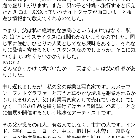
題で盛り上がります。また、男の子と沖縄へ旅行すると伝え
たときには「XXXっていうナイトクラブが面白いよ」と夜
遊び情報まで教えてくれるのでした。
つまり、父は私に絶対的な無関心というわけではなく、私
の“娘”というステイタスには関心がないようなのでした。同
じ家に住む、ひとりの人間としてなら興味もあるし、それな
りに愛情も寄せるというスタンスなのでしょうか。そこに気
づくまで30年くらいかかりました。
PAGE 2
どんなきっかけで気づいたか？ 実はそこには父の作品があ
りました。
申し遅れましたが、私の父の職業は写真家です。カメラマ
ン、フォトグラファーと言うと華やかな環境を想像されるか
もしれませんが、父は商業写真家として売れているわけでは
なく、自分の作品を撮り続けてはカメラ雑誌に発表し、とき
に個展を開催するという地味なアーティストです。
その父が撮るのは人。有名人ではなく、市井の人です。イン
ド、津軽、ニューヨーク、中国、楢川村（木曽）、奈良な
ど、その都度興味をもった土地を何度も訪れ、ときにそこで