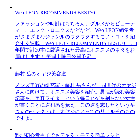
Web LEON RECOMMENDS BEST30
ファッションや時計はもちろん、グルメからビューテ
ィー、エレクトロニクスなどなど、Web LEON編集者
がさまざまなジャンルのワクワクするモノ・コトを紹
介する連載「Web LEON RECOMMENDS BEST30」。1
年間で計30本に厳選された最高にオススメのネタをお
届けします！ 毎週土曜日公開予定。
藤村 岳のオヤジ美容道
メンズ美容の研究家・藤村 岳さんが、同世代のオヤジ
さんに向けて、オススメ美容を紹介。男性が読む美容
記事を、美容ライターという毎日ヒゲを剃らない女性
が書くことに違和感を覚え、この道を志したという岳
さんのセレクトは、オヤジにとってのリアルそのもの
ですよ。
料理初心者男子でもデキる・モテる簡単レシピ