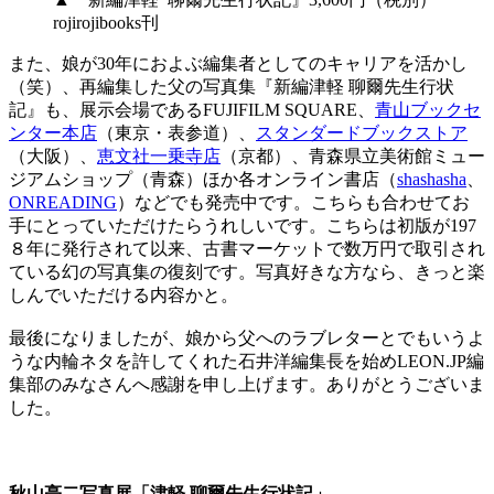
rojirojibooks刊
また、娘が30年におよぶ編集者としてのキャリアを活かし
（笑）、再編集した父の写真集『新編津軽 聊爾先生行状
記』も、展示会場であるFUJIFILM SQUARE、
青山ブックセ
ンター本店
（東京・表参道）、
スタンダードブックストア
（大阪）、
恵文社一乗寺店
（京都）、青森県立美術館ミュー
ジアムショップ（青森）ほか各オンライン書店（
shashasha
、
ONREADING
）などでも発売中です。こちらも合わせてお
手にとっていただけたらうれしいです。こちらは初版が197
８年に発行されて以来、古書マーケットで数万円で取引され
ている幻の写真集の復刻です。写真好きな方なら、きっと楽
しんでいただける内容かと。
最後になりましたが、娘から父へのラブレターとでもいうよ
うな内輪ネタを許してくれた石井洋編集長を始めLEON.JP編
集部のみなさんへ感謝を申し上げます。ありがとうございま
した。
秋山亮二写真展「津軽 聊爾先生行状記」