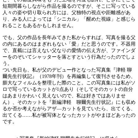
短期間暮らしながら作品を撮るのですが、そこに写っている
人々の姿や切り取られ方には、父独特の視点や距離感があ
り、みる人によっては「シニカル」「醒めた視線」と感じら
れることもあるかもしれません。
でも、父の作品を長年みてきた私からすれば、写真を撮る父
の内にあるのはまぎれもない「愛」だと思うのです。不器用
で、直截には言えない父なりの愛情の伝え方が、ファインダ
ーをのぞいてシャッターを落とすという行為だったのでしょ
う。
つい先日も、私が父のデビュー作となった写真集『津軽 聊
爾先生行状記』（1978年刊）を再編集して復刊させるため、
膨大なフィルムを整理した際のこと。この写真集には私がソ
ロで写っているカットが1点あり（そしてそのカットの自分
はあまりかわいく見えないので、私は好きではありませ
ん）、そのカットを『新編津軽 聊爾先生行状記』にも収め
るか否か考えながらアザ―カットを見ていたら、出てくる、
出てくる……私が被写体となったカットがやまほどあったの
です。