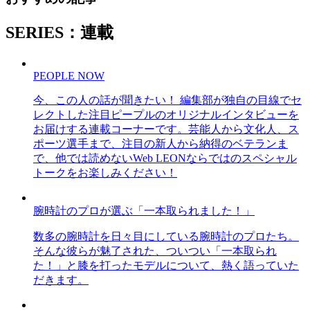
SERIES：連載
PEOPLE NOW
今、この人の話が聞きたい！ 編集部が独自の目線でセ
レクトした注目ピープルのオリジナルインタビューを
お届けする連載コーナーです。芸能人から文化人、ス
ポーツ選手まで、注目の新人から納得のベテランま
で、他では読めないWeb LEONならではのスペシャル
トークをお楽しみください！
腕時計のプロが選ぶ「一本取られました！」
数多の腕時計を日々目にしている腕時計のプロたち。
そんな彼らが魅了された、ついつい「一本取られ
た！」と膝を打ったモデルについて、熱く語っていた
だきます。