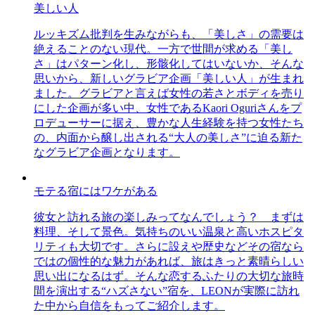
美しい人
ルッキズム批判を生みながらも、「美しさ」の需要は
絶えることのない現代。一方で世間が求める「美し
さ」はパターン化し、形骸化してはいないか、そんな
思いから、新しいグラビア企画「美しい人」が生まれ
ました。グラビアと言えば女性の若さとボディを売り
にした企画が多い中、女性であるKaori Oguriさんをプ
ロデューサーに据え、豊かな人生経験を持つ女性たち
の、内面から醸し出される“大人の美しさ”に迫る新た
なグラビア企画となります。
モテる宿にはワケがある
彼女と訪れる旅の楽しみってなんでしょう？ まずは
料理、そして景色。気持ちのいい温泉と高いホスピタ
リティも大切です。さらに設えや歴史などその宿なら
ではの個性的な魅力があれば、旅はきっと素晴らしい
思い出になるはず。そんな恋するふたりの大切な旅時
間を演出する“ハズさない”宿を、LEONが実際に訪れ
た中から自信をもってご紹介します。