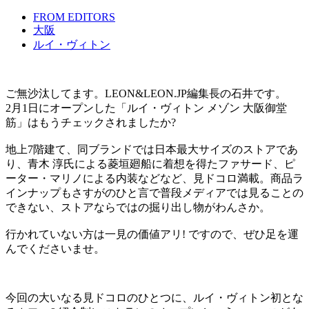
FROM EDITORS
大阪
ルイ・ヴィトン
ご無沙汰してます。LEON&LEON.JP編集長の石井です。
2月1日にオープンした「ルイ・ヴィトン メゾン 大阪御堂
筋」はもうチェックされましたか?
地上7階建て、同ブランドでは日本最大サイズのストアであ
り、青木 淳氏による菱垣廻船に着想を得たファサード、ピ
ーター・マリノによる内装などなど、見ドコロ満載。商品ラ
インナップもさすがのひと言で普段メディアでは見ることの
できない、ストアならではの掘り出し物がわんさか。
行かれていない方は一見の価値アリ! ですので、ぜひ足を運
んでくださいませ。
今回の大いなる見ドコロのひとつに、ルイ・ヴィトン初とな