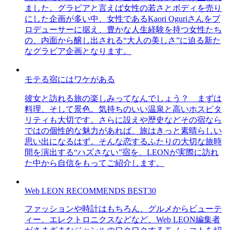
ました。グラビアと言えば女性の若さとボディを売り
にした企画が多い中、女性であるKaori Oguriさんをプ
ロデューサーに据え、豊かな人生経験を持つ女性たち
の、内面から醸し出される“大人の美しさ”に迫る新た
なグラビア企画となります。
モテる宿にはワケがある
彼女と訪れる旅の楽しみってなんでしょう？ まずは
料理、そして景色。気持ちのいい温泉と高いホスピタ
リティも大切です。さらに設えや歴史などその宿なら
ではの個性的な魅力があれば、旅はきっと素晴らしい
思い出になるはず。そんな恋するふたりの大切な旅時
間を演出する“ハズさない”宿を、LEONが実際に訪れ
た中から自信をもってご紹介します。
Web LEON RECOMMENDS BEST30
ファッションや時計はもちろん、グルメからビューテ
ィー、エレクトロニクスなどなど、Web LEON編集者