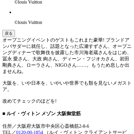
©louis Vuitton
©louis Vuitton
戻る
オープニングイベントのゲストもこれまた豪華! ブランドア
ンバサダーに就任し、話題となった広瀬すずさん、オープニ
ングディナーで歌舞伎を披露した市川海老蔵さんをはじめ、
冨永 愛さん、大政 絢さん、ディーン・フジオカさん、岩田
剛典さん、ローラさん、NIGOさん……。もうため息しか出
ませんね。
大阪を、いや日本を、いやいや世界でも類を見ないメガスト
ア。
改めてチェックのほどを!
■ ルイ・ヴィトン メゾン 大阪御堂筋
住所／大阪府大阪市中央区心斎橋筋2-8-6
TEL／
0120-00-1854
（ルイ・ヴィトン クライアントサービ