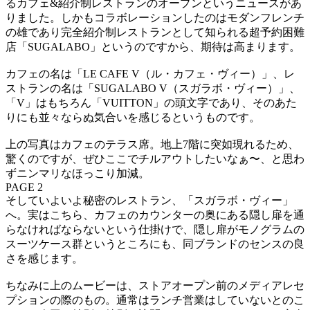
るカフェ&紹介制レストランのオープンというニュースがあ
りました。しかもコラボレーションしたのはモダンフレンチ
の雄であり完全紹介制レストランとして知られる超予約困難
店「SUGALABO」というのですから、期待は高まります。
カフェの名は「LE CAFE V（ル・カフェ・ヴィー）」、レ
ストランの名は「SUGALABO V（スガラボ・ヴィー）」、
「V」はもちろん「VUITTON」の頭文字であり、そのあた
りにも並々ならぬ気合いを感じるというものです。
上の写真はカフェのテラス席。地上7階に突如現れるため、
驚くのですが、ぜひここでチルアウトしたいなぁ〜、と思わ
ずニンマリなほっこり加減。
PAGE 2
そしていよいよ秘密のレストラン、「スガラボ・ヴィー」
へ。実はこちら、カフェのカウンターの奥にある隠し扉を通
らなければならないという仕掛けで、隠し扉がモノグラムの
スーツケース群というところにも、同ブランドのセンスの良
さを感じます。
ちなみに上のムービーは、ストアオープン前のメディアレセ
プションの際のもの。通常はランチ営業はしていないとのこ