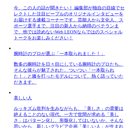
今、この人の話が聞きたい！ 編集部が独自の目線でセ
レクトした注目ピープルのオリジナルインタビューを
お届けする連載コーナーです。芸能人から文化人、ス
ポーツ選手まで、注目の新人から納得のベテランま
で、他では読めないWeb LEONならではのスペシャル
トークをお楽しみください！
腕時計のプロが選ぶ「一本取られました！」
数多の腕時計を日々目にしている腕時計のプロたち。
そんな彼らが魅了された、ついつい「一本取られ
た！」と膝を打ったモデルについて、熱く語っていた
だきます。
美しい人
ルッキズム批判を生みながらも、「美しさ」の需要は
絶えることのない現代。一方で世間が求める「美し
さ」はパターン化し、形骸化してはいないか、そんな
思いから、新しいグラビア企画「美しい人」が生まれ