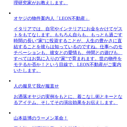
理研究家がお教えします。
オヤジの物件案内人「LEON不動産」
イタリアでは、自宅やインテリアにお金をかけてゲス
トをもてなします。もちろん自らも。もっとも過ごす
時間の長い”家”に投資することが、人生の豊かさに直
結することを彼らは知っているのですね。仕事へのモ
チベーションも、彼女との愛情も、仲間との遊びも、
すべてはお気に入りの”家”で育まれます。世の物件を
モテるか否か！という目線で、LEON不動産がご案内
いたします。
人の服見て我が服直せ
お洒落オヤジの実例をもとに、着こなし術とキーとな
るアイテム、そしてその演出効果をお伝えします。
山本益博のラーメン革命！