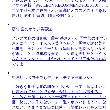
がさまざまなジャンルのワクワクするモノ・コトを紹
介する連載「Web LEON RECOMMENDS BEST30」。1
年間で計30本に厳選された最高にオススメのネタをお
届けします！ 毎週土曜日公開予定。
藤村 岳のオヤジ美容道
メンズ美容の研究家・藤村 岳さんが、同世代のオヤジ
さんに向けて、オススメ美容を紹介。男性が読む美容
記事を、美容ライターという毎日ヒゲを剃らない女性
が書くことに違和感を覚え、この道を志したという岳
さんのセレクトは、オヤジにとってのリアルそのもの
ですよ。
料理初心者男子でもデキる・モテる簡単レシピ
「好きな相手は胃の腑からつかめ」って、昔はオンナ
に言われてたことですが、今はオトコにも言えるこ
と。飲んだ後「ちょっと一杯寄ってかない？」、「今
度一緒にアレ作らない？」「週末ホムパしようよ」な
どなど、さまざまな口実に使える簡単レシピを人気料