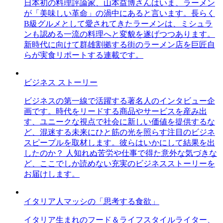
日本初の料理評論家、山本益博さんはいま、ラーメン
が「美味しい革命」の渦中にあると言います。長らく
B級グルメとして愛されてきたラーメンは、ミシュラ
ンも認める一流の料理へと変貌を遂げつつあります。
新時代に向けて群雄割拠する街のラーメン店を巨匠自
らが実食リポートする連載です。
ビジネス ストーリー
ビジネスの第一線で活躍する著名人のインタビュー企
画です。時代をリードする商品やサービスを産み出
す、ユニークな視点で社会に新しい価値を提供するな
ど、混迷する未来にひと筋の光を照らす注目のビジネ
スピープルを取材します。彼らはいかにして結果を出
したのか？ 人知れぬ苦労や仕事で得た意外な気づきな
ど、ここでしか読めない充実のビジネスストーリーを
お届けします。
イタリア人マッシの「思考する食欲」
イタリア生まれのフード＆ライフスタイルライター、