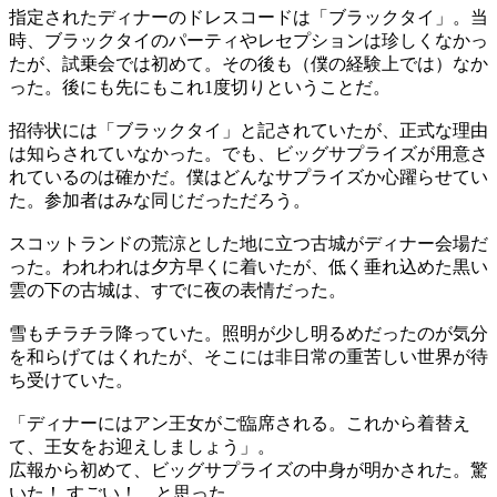
指定されたディナーのドレスコードは「ブラックタイ」。当
時、ブラックタイのパーティやレセプションは珍しくなかっ
たが、試乗会では初めて。その後も（僕の経験上では）なか
った。後にも先にもこれ1度切りということだ。
招待状には「ブラックタイ」と記されていたが、正式な理由
は知らされていなかった。でも、ビッグサプライズが用意さ
れているのは確かだ。僕はどんなサプライズか心躍らせてい
た。参加者はみな同じだっただろう。
スコットランドの荒涼とした地に立つ古城がディナー会場だ
った。われわれは夕方早くに着いたが、低く垂れ込めた黒い
雲の下の古城は、すでに夜の表情だった。
雪もチラチラ降っていた。照明が少し明るめだったのが気分
を和らげてはくれたが、そこには非日常の重苦しい世界が待
ち受けていた。
「ディナーにはアン王女がご臨席される。これから着替え
て、王女をお迎えしましょう」。
広報から初めて、ビッグサプライズの中身が明かされた。驚
いた！ すごい！、と思った。