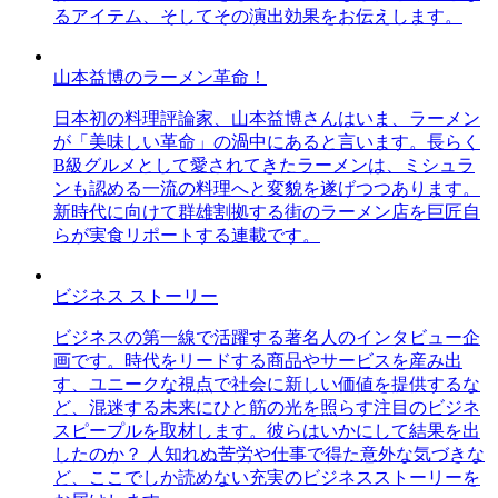
るアイテム、そしてその演出効果をお伝えします。
山本益博のラーメン革命！
日本初の料理評論家、山本益博さんはいま、ラーメン
が「美味しい革命」の渦中にあると言います。長らく
B級グルメとして愛されてきたラーメンは、ミシュラ
ンも認める一流の料理へと変貌を遂げつつあります。
新時代に向けて群雄割拠する街のラーメン店を巨匠自
らが実食リポートする連載です。
ビジネス ストーリー
ビジネスの第一線で活躍する著名人のインタビュー企
画です。時代をリードする商品やサービスを産み出
す、ユニークな視点で社会に新しい価値を提供するな
ど、混迷する未来にひと筋の光を照らす注目のビジネ
スピープルを取材します。彼らはいかにして結果を出
したのか？ 人知れぬ苦労や仕事で得た意外な気づきな
ど、ここでしか読めない充実のビジネスストーリーを