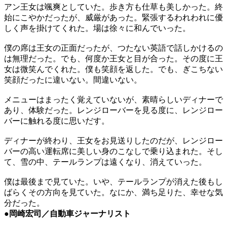
アン王女は颯爽としていた。歩き方も仕草も美しかった。終
始にこやかだったが、威厳があった。緊張するわれわれに優
しく声を掛けてくれた。場は徐々に和んでいった。
僕の席は王女の正面だったが、つたない英語で話しかけるの
は無理だった。でも、何度か王女と目が合った。その度に王
女は微笑んでくれた。僕も笑顔を返した。でも、ぎこちない
笑顔だったに違いない。間違いない。
メニューはまったく覚えていないが、素晴らしいディナーで
あり、体験だった。レンジローバーを見る度に、レンジロー
バーに触れる度に思いだす。
ディナーが終わり、王女をお見送りしたのだが、レンジロー
バーの高い運転席に美しい身のこなしで乗り込まれた。そし
て、雪の中、テールランプは遠くなり、消えていった。
僕は最後まで見ていた。いや、テールランプが消えた後もし
ばらくその方向を見ていた。なにか、満ち足りた、幸せな気
分だった。
●岡崎宏司／自動車ジャーナリスト