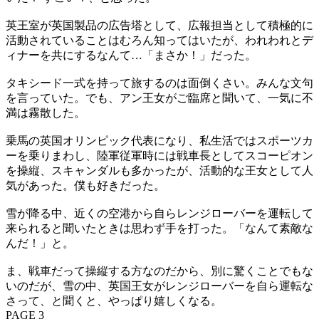
英王室が英国製品の広告塔として、広報担当として積極的に
活動されていることはむろん知ってはいたが、われわれとデ
ィナーを共にするなんて…「まさか！」だった。
タキシード一式を持って旅するのは面倒くさい。みんな文句
を言っていた。でも、アン王女がご臨席と聞いて、一気に不
満は霧散した。
乗馬の英国オリンピック代表になり、私生活ではスポーツカ
ーを乗りまわし、陸軍従軍時には戦車長としてスコーピオン
を操縦、スキャンダルも多かったが、活動的な王女として人
気があった。僕も好きだった。
雪が降る中、近くの空港から自らレンジローバーを運転して
来られると聞いたときは思わず手を打った。「なんて素敵な
んだ！」と。
ま、戦車だって操縦する方なのだから、別に驚くことでもな
いのだが、雪の中、英国王女がレンジローバーを自ら運転な
さって、と聞くと、やっぱり嬉しくなる。
PAGE 3