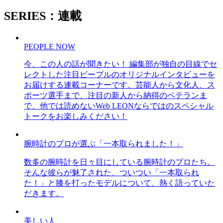
SERIES：連載
PEOPLE NOW
今、この人の話が聞きたい！ 編集部が独自の目線でセ
レクトした注目ピープルのオリジナルインタビューを
お届けする連載コーナーです。芸能人から文化人、ス
ポーツ選手まで、注目の新人から納得のベテランま
で、他では読めないWeb LEONならではのスペシャル
トークをお楽しみください！
腕時計のプロが選ぶ「一本取られました！」
数多の腕時計を日々目にしている腕時計のプロたち。
そんな彼らが魅了された、ついつい「一本取られ
た！」と膝を打ったモデルについて、熱く語っていた
だきます。
美しい人