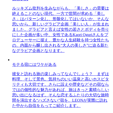
ルッキズム批判を生みながらも、「美しさ」の需要は
絶えることのない現代。一方で世間が求める「美し
さ」はパターン化し、形骸化してはいないか、そんな
思いから、新しいグラビア企画「美しい人」が生まれ
ました。グラビアと言えば女性の若さとボディを売り
にした企画が多い中、女性であるKaori Oguriさんをプ
ロデューサーに据え、豊かな人生経験を持つ女性たち
の、内面から醸し出される“大人の美しさ”に迫る新た
なグラビア企画となります。
モテる宿にはワケがある
彼女と訪れる旅の楽しみってなんでしょう？ まずは
料理、そして景色。気持ちのいい温泉と高いホスピタ
リティも大切です。さらに設えや歴史などその宿なら
ではの個性的な魅力があれば、旅はきっと素晴らしい
思い出になるはず。そんな恋するふたりの大切な旅時
間を演出する“ハズさない”宿を、LEONが実際に訪れ
た中から自信をもってご紹介します。