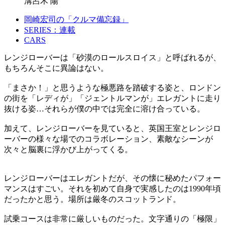
溝呂木 陽
岡崎宏司の「クルマ備忘録」
SERIES：連載
CARS
レンジローバーは「砂漠のロールスロイス」と呼ばれるが、
もちろんそこに異論はない。
「まさか！」と思うような極悪路を踏破する姿と、ロンドン
の街を「レディが」「ジェントルマンが」エレガントに走り
抜ける姿…それらが僕の中では完全に溶け合っている。
加えて、レンジローバーを見ていると、英国王室とレンジロ
ーバーの様々な場でのコラボレーション、素敵なシーンが
次々と脳裏に浮かび上がってくる。
レンジローバーはエレガントだが、その懐に秘めたパフォー
マンスはすごい。それを初めて自身で実感したのは1990年頃
だったかと思う。場所は厳冬のスコットランド。
試乗コースは非常に厳しいものだった。文字通りの「極限」