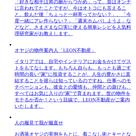
「好きな相手は胃の腑からつかめ」って、昔はオンナ
に言われてたことですが、今はオトコにも言えるこ
と。飲んだ後「ちょっと一杯寄ってかない？」、「今
度一緒にアレ作らない？」「週末ホムパしようよ」な
どなど、さまざまな口実に使える簡単レシピを人気料
理研究家がお教えします。
オヤジの物件案内人「LEON不動産」
イタリアでは、自宅やインテリアにお金をかけてゲス
トをもてなします。もちろん自らも。もっとも過ごす
時間の長い”家”に投資することが、人生の豊かさに直
結することを彼らは知っているのですね。仕事へのモ
チベーションも、彼女との愛情も、仲間との遊びも、
すべてはお気に入りの”家”で育まれます。世の物件を
モテるか否か！という目線で、LEON不動産がご案内
いたします。
人の服見て我が服直せ
お洒落オヤジの実例をもとに、着こなし術とキーとな