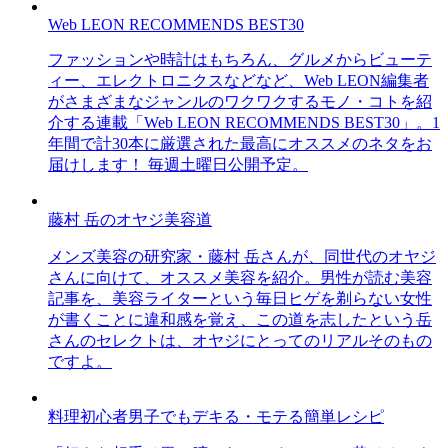
Web LEON RECOMMENDS BEST30
ファッションや時計はもちろん、グルメからビューテ
ィー、エレクトロニクスなどなど、Web LEON編集者
がさまざまなジャンルのワクワクするモノ・コトを紹
介する連載「Web LEON RECOMMENDS BEST30」。1
年間で計30本に厳選された最高にオススメのネタをお
届けします！ 毎週土曜日公開予定。
藤村 岳のオヤジ美容道
メンズ美容の研究家・藤村 岳さんが、同世代のオヤジ
さんに向けて、オススメ美容を紹介。男性が読む美容
記事を、美容ライターという毎日ヒゲを剃らない女性
が書くことに違和感を覚え、この道を志したという岳
さんのセレクトは、オヤジにとってのリアルそのもの
ですよ。
料理初心者男子でもデキる・モテる簡単レシピ