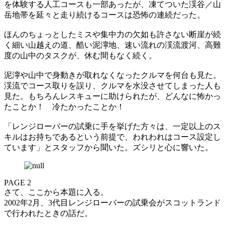
を体験する人工コースも一部あったが、凍てついた渓谷／山
岳地帯を延々と走り続けるコースは恐怖の連続だった。
ほんのちょっとしたミスや集中力の欠如も許さない断崖が続
く細い山越えの道、酷い泥濘地、速い流れの渓流渡河、高難
度の山中のタスクが、休む間もなく続く。
泥濘や山中で身動きが取れなくなったクルマを何台も見た。
渓流でコース取りを誤り、クルマを水没させてしまった人も
見た。もちろんレスキューに助けられたが、どんなに怖かっ
たことか！ 冷たかったことか！
「レンジローバーの試乗に手を挙げた方々は、一定以上のス
キルはお持ちであるという前提で、われわれはコース設定し
ています」とスタッフから聞いた。ズシリと心に響いた。
PAGE 2
さて、ここから本題に入る。
2002年2月、3代目レンジローバーの試乗会がスコットランド
で行われたときの話だ。