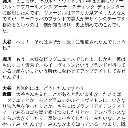
堀川
ところが、そのルイ・ヴィトンは3年ほど前にヴァー
ジル・アブローをメンズ アーティスティック･ディレクター
に起用したんです。ヴァージルはアフリカ系アメリカ人なん
ですが、ヨーロッパのブランドで黒人がデザインのチーフを
務めるというのは、僕が知る限り、史上初めてのことでし
た。
大谷
へぇ！ それはさぞかし派手に報道されたんでしょう
ね？
堀川
もう、大変なビッグニュースでしたよ。しかも、彼は
ものすごく優秀で、ルイ・ヴィトンというブランドが持って
いる財産をいまという時代に合わせてアップデイトしてみせ
たんです。
大谷
具体的には、どうしたんですか？
近藤
大谷さんも見たことがあると思いますが、たとえば、
「ダミエ」とか「モノグラム」のルイ・ヴィトンに、いきな
り蛍光色を使ったりとか。さらにはブランドアイデンティテ
ィーであるロゴを黒で塗りつぶしたりとか、アンバランスな
くらい大きくしたり、反対に小さくしたり、みたいなことを
やってみせたんです。みんながよく知っている、つまり、既