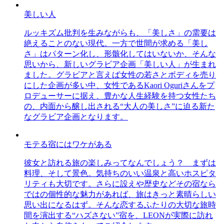
美しい人
ルッキズム批判を生みながらも、「美しさ」の需要は
絶えることのない現代。一方で世間が求める「美し
さ」はパターン化し、形骸化してはいないか、そんな
思いから、新しいグラビア企画「美しい人」が生まれ
ました。グラビアと言えば女性の若さとボディを売り
にした企画が多い中、女性であるKaori Oguriさんをプ
ロデューサーに据え、豊かな人生経験を持つ女性たち
の、内面から醸し出される“大人の美しさ”に迫る新た
なグラビア企画となります。
モテる宿にはワケがある
彼女と訪れる旅の楽しみってなんでしょう？ まずは
料理、そして景色。気持ちのいい温泉と高いホスピタ
リティも大切です。さらに設えや歴史などその宿なら
ではの個性的な魅力があれば、旅はきっと素晴らしい
思い出になるはず。そんな恋するふたりの大切な旅時
間を演出する“ハズさない”宿を、LEONが実際に訪れ