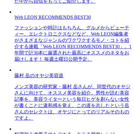
た中から自信をもってご紹介します。
Web LEON RECOMMENDS BEST30
ファッションや時計はもちろん、グルメからビューテ
ィー、エレクトロニクスなどなど、Web LEON編集者
がさまざまなジャンルのワクワクするモノ・コトを紹
介する連載「Web LEON RECOMMENDS BEST30」。1
年間で計30本に厳選された最高にオススメのネタをお
届けします！ 毎週土曜日公開予定。
藤村 岳のオヤジ美容道
メンズ美容の研究家・藤村 岳さんが、同世代のオヤジ
さんに向けて、オススメ美容を紹介。男性が読む美容
記事を、美容ライターという毎日ヒゲを剃らない女性
が書くことに違和感を覚え、この道を志したという岳
さんのセレクトは、オヤジにとってのリアルそのもの
ですよ。