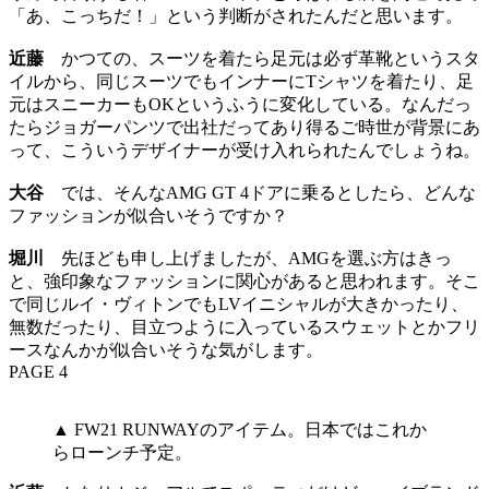
「あ、こっちだ！」という判断がされたんだと思います。
近藤
かつての、スーツを着たら足元は必ず革靴というスタ
イルから、同じスーツでもインナーにTシャツを着たり、足
元はスニーカーもOKというふうに変化している。なんだっ
たらジョガーパンツで出社だってあり得るご時世が背景にあ
って、こういうデザイナーが受け入れられたんでしょうね。
大谷
では、そんなAMG GT 4ドアに乗るとしたら、どんな
ファッションが似合いそうですか？
堀川
先ほども申し上げましたが、AMGを選ぶ方はきっ
と、強印象なファッションに関心があると思われます。そこ
で同じルイ・ヴィトンでもLVイニシャルが大きかったり、
無数だったり、目立つように入っているスウェットとかフリ
ースなんかが似合いそうな気がします。
PAGE 4
▲ FW21 RUNWAYのアイテム。日本ではこれか
らローンチ予定。