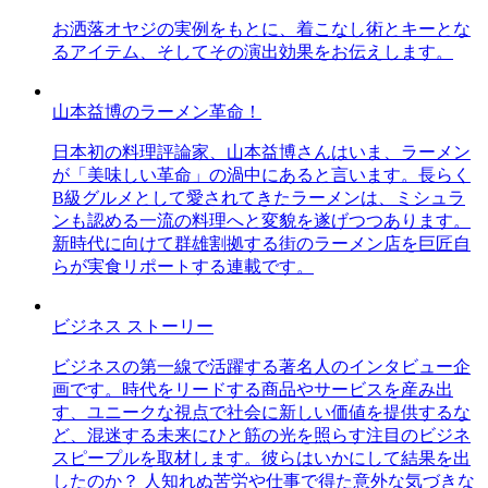
お洒落オヤジの実例をもとに、着こなし術とキーとな
るアイテム、そしてその演出効果をお伝えします。
山本益博のラーメン革命！
日本初の料理評論家、山本益博さんはいま、ラーメン
が「美味しい革命」の渦中にあると言います。長らく
B級グルメとして愛されてきたラーメンは、ミシュラ
ンも認める一流の料理へと変貌を遂げつつあります。
新時代に向けて群雄割拠する街のラーメン店を巨匠自
らが実食リポートする連載です。
ビジネス ストーリー
ビジネスの第一線で活躍する著名人のインタビュー企
画です。時代をリードする商品やサービスを産み出
す、ユニークな視点で社会に新しい価値を提供するな
ど、混迷する未来にひと筋の光を照らす注目のビジネ
スピープルを取材します。彼らはいかにして結果を出
したのか？ 人知れぬ苦労や仕事で得た意外な気づきな