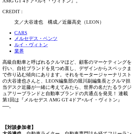
AMG GT 4ドア×ルイ・ヴィトン』。
CREDIT :
文／大谷達也 構成／近藤高史（LEON）
CARS
メルセデス・ベンツ
ルイ・ヴィトン
業界
高級自動車と呼ばれるクルマほど、顧客のマーケティングを
行い、自社ブランドを見つめ直し、デザインからスペックま
で作り込む傾向にあります。それをモータージャーナリスト
の大谷達也さんと、LEON編集部の堀川副編集長とクルマ担
当デスク近藤が一緒に考えてみたら、世界の名だたるラグジ
ュアリーブランドと自動車ブランドの共通点を発見！ 連載
第1回は『メルセデス AMG GT 4ドア×ルイ・ヴィトン』
──。
【対談参加者】
大谷達也
自動車ライター。自動車専門誌を経てフリーラン