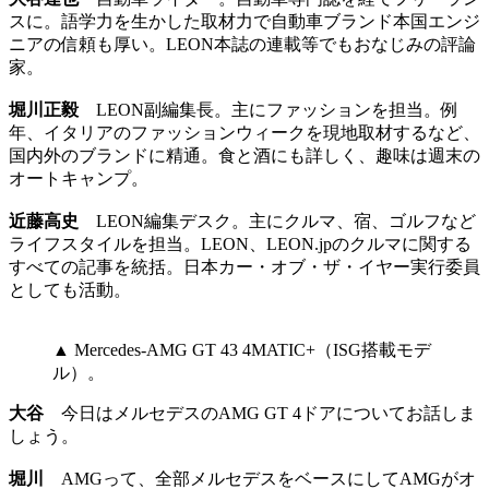
スに。語学力を生かした取材力で自動車ブランド本国エンジ
ニアの信頼も厚い。LEON本誌の連載等でもおなじみの評論
家。
堀川正毅
LEON副編集長。主にファッションを担当。例
年、イタリアのファッションウィークを現地取材するなど、
国内外のブランドに精通。食と酒にも詳しく、趣味は週末の
オートキャンプ。
近藤高史
LEON編集デスク。主にクルマ、宿、ゴルフなど
ライフスタイルを担当。LEON、LEON.jpのクルマに関する
すべての記事を統括。日本カー・オブ・ザ・イヤー実行委員
としても活動。
▲ Mercedes-AMG GT 43 4MATIC+（ISG搭載モデ
ル）。
大谷
今日はメルセデスのAMG GT 4ドアについてお話しま
しょう。
堀川
AMGって、全部メルセデスをベースにしてAMGがオ