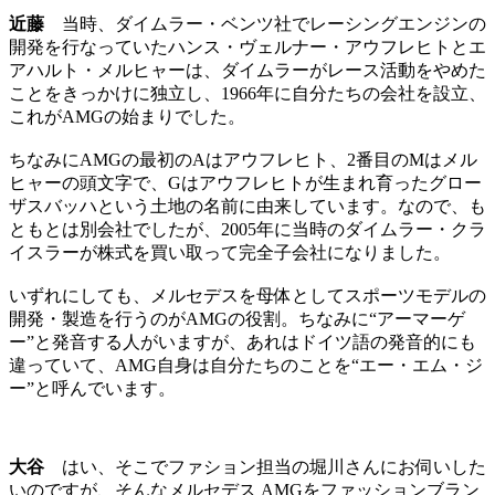
近藤
当時、ダイムラー・ベンツ社でレーシングエンジンの
開発を行なっていたハンス・ヴェルナー・アウフレヒトとエ
アハルト・メルヒャーは、ダイムラーがレース活動をやめた
ことをきっかけに独立し、1966年に自分たちの会社を設立、
これがAMGの始まりでした。
ちなみにAMGの最初のAはアウフレヒト、2番目のMはメル
ヒャーの頭文字で、Gはアウフレヒトが生まれ育ったグロー
ザスバッハという土地の名前に由来しています。なので、も
ともとは別会社でしたが、2005年に当時のダイムラー・クラ
イスラーが株式を買い取って完全子会社になりました。
いずれにしても、メルセデスを母体としてスポーツモデルの
開発・製造を行うのがAMGの役割。ちなみに“アーマーゲ
ー”と発音する人がいますが、あれはドイツ語の発音的にも
違っていて、AMG自身は自分たちのことを“エー・エム・ジ
ー”と呼んでいます。
大谷
はい、そこでファション担当の堀川さんにお伺いした
いのですが、そんなメルセデス AMGをファッションブラン