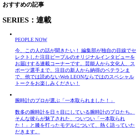
おすすめの記事
SERIES：連載
PEOPLE NOW
今、この人の話が聞きたい！ 編集部が独自の目線でセ
レクトした注目ピープルのオリジナルインタビューを
お届けする連載コーナーです。芸能人から文化人、ス
ポーツ選手まで、注目の新人から納得のベテランま
で、他では読めないWeb LEONならではのスペシャル
トークをお楽しみください！
腕時計のプロが選ぶ「一本取られました！」
数多の腕時計を日々目にしている腕時計のプロたち。
そんな彼らが魅了された、ついつい「一本取られ
た！」と膝を打ったモデルについて、熱く語っていた
だきます。