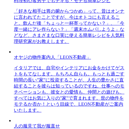
料理初心者男子でもデキる・モテる簡単レシピ
「好きな相手は胃の腑からつかめ」って、昔はオンナ
に言われてたことですが、今はオトコにも言えるこ
と。飲んだ後「ちょっと一杯寄ってかない？」、「今
度一緒にアレ作らない？」「週末ホムパしようよ」な
どなど、さまざまな口実に使える簡単レシピを人気料
理研究家がお教えします。
オヤジの物件案内人「LEON不動産」
イタリアでは、自宅やインテリアにお金をかけてゲス
トをもてなします。もちろん自らも。もっとも過ごす
時間の長い”家”に投資することが、人生の豊かさに直
結することを彼らは知っているのですね。仕事へのモ
チベーションも、彼女との愛情も、仲間との遊びも、
すべてはお気に入りの”家”で育まれます。世の物件を
モテるか否か！という目線で、LEON不動産がご案内
いたします。
人の服見て我が服直せ