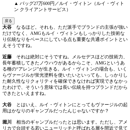
▲ バッグ27万600円／ルイ・ヴィトン（ルイ・ヴィト
ン クライアントサービス）
戻る
大谷
なるほど。それも、ただ派手でブランドの主張が強い
だけでなく、AMGもルイ・ヴィトンもしっかりした技術な
り伝統なりをベースにしている点も重要な共通ポイントとい
えそうですね。
近藤
それは絶対にそうですね。メルセデスほどの技術力、
長年蓄積してきたノウハウがあるからこそ、AMGというあ
る種の“アレンジ”が生きる。ルイ・ヴィトンの場合も、いく
らヴァージルが蛍光塗料を使いたいといっても、しっかりし
た耐久性なりクォリティを確保できなければ実現できなかっ
たわけで、そういう意味では長い伝統を持つブランドだから
できたといえますね。
大谷
とはいえ、ルイ・ヴィトンにとってもヴァージルの起
用はかなりのギャンブルだったんじゃないですか？
堀川
相当のギャンブルだったとは思います。ただし、アメ
リカで台頭する若いニューリッチと呼ばれる層を間近で見て