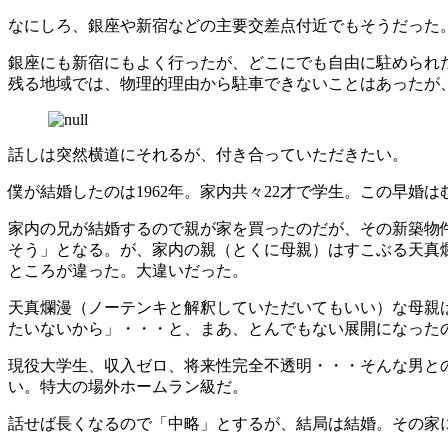
なにしろ、銀座や新宿などの主要交差点付近でもそうだった
銀座にも新宿にもよく行ったが、どこにでも自由に駐められ
残る地域では、物理的理由から駐車できないことはあったが
話しは突然横道にそれるが、付き合っていただきたい。
僕が結婚したのは1962年。家内共々22才で学生。この早
家内の兄が結婚するので親が家を買ったのだが、その新築物
そう」となる。が、家内の親（とくに母親）はすこぶる天真
ところが違った。大違いだった。
天真爛漫（ノーテンキと解釈していただいてもいい）な母親
たいないから」・・・と、まあ、とんでもない展開になった
現役大学生、収入ゼロ、将来性完全不透明・・・そんな男と
い。特大の場外ホームラン級だ。
話せば長くなるので「中略」とするが、結局は結婚。その家