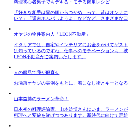
料理初心者男子でもデキる・モテる簡単レシピ
「好きな相手は胃の腑からつかめ」って、昔はオンナに
い？」「週末ホムパしようよ」などなど、さまざまな口
オヤジの物件案内人「LEON不動産」
イタリアでは、自宅やインテリアにお金をかけてゲスト
は知っているのですね。仕事へのモチベーションも、彼
LEON不動産がご案内いたします。
人の服見て我が服直せ
お洒落オヤジの実例をもとに、着こなし術とキーとなる
山本益博のラーメン革命！
日本初の料理評論家、山本益博さんはいま、ラーメンが
料理へと変貌を遂げつつあります。新時代に向けて群雄