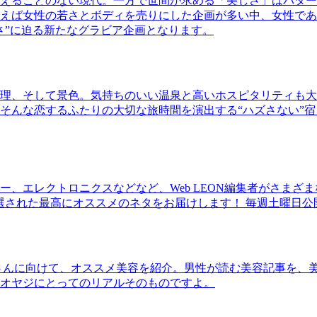
えることのない現代。一方で世間が求める「美しさ」はパター
ば女性の若さとボディを売りにした企画が多い中、女性であるKao
さ”に迫る新たなグラビア企画となります。
理、そして景色。気持ちのいい温泉と高いホスピタリティも大
そんな恋するふたりの大切な旅時間を演出する“ハズさない”宿
、エレクトロニクスなどなど、Web LEON編集者がさまざ
30本に厳選された最高にオススメのネタをお届けします！ 毎週土曜日
さんに向けて、オススメ美容を紹介。男性が読む美容記事を、
オヤジにとってのリアルそのものですよ。