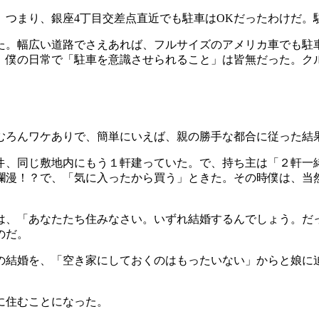
。つまり、銀座4丁目交差点直近でも駐車はOKだったわけだ。
た。幅広い道路でさえあれば、フルサイズのアメリカ車でも駐
、僕の日常で「駐車を意識させられること」は皆無だった。ク
婚はむろんワケありで、簡単にいえば、親の勝手な都合に従った結
件、同じ敷地内にもう１軒建っていた。で、持ち主は「２軒一
爛漫！？で、「気に入ったから買う」ときた。その時僕は、当
は、「あなたたち住みなさい。いずれ結婚するんでしょう。だ
のだ。
の結婚を、「空き家にしておくのはもったいない」からと娘に
に住むことになった。