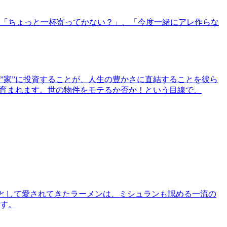
「ちょっと一杯寄ってかない？」、「今度一緒にアレ作らな
”家”に投資することが、人生の豊かさに直結することを彼ら
で育まれます。世の物件をモテるか否か！という目線で、
として愛されてきたラーメンは、ミシュランも認める一流の
す。