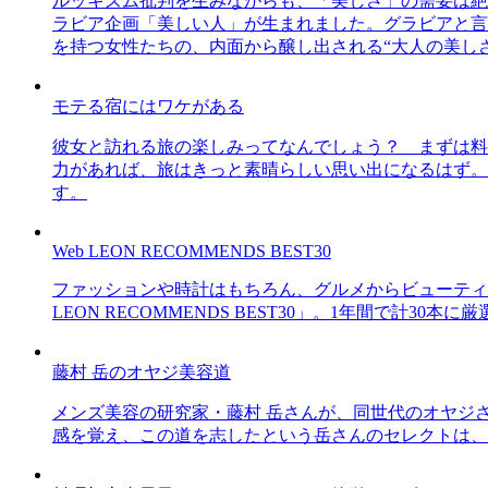
ルッキズム批判を生みながらも、「美しさ」の需要は絶
ラビア企画「美しい人」が生まれました。グラビアと言え
を持つ女性たちの、内面から醸し出される“大人の美し
モテる宿にはワケがある
彼女と訪れる旅の楽しみってなんでしょう？ まずは料
力があれば、旅はきっと素晴らしい思い出になるはず。
す。
Web LEON RECOMMENDS BEST30
ファッションや時計はもちろん、グルメからビューティー
LEON RECOMMENDS BEST30」。1年間で計
藤村 岳のオヤジ美容道
メンズ美容の研究家・藤村 岳さんが、同世代のオヤジ
感を覚え、この道を志したという岳さんのセレクトは、