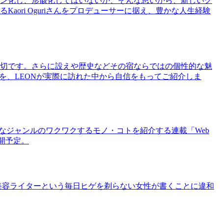
ン化し、形骸化してはいないか、そんな思いから、新しいグ
ri Oguriさんをプロデューサーに据え、豊かな人生経験
切です。さらに設えや歴史などその宿ならではの個性的な魅
を、LEONが実際に訪れた中から自信をもってご紹介しま
まなジャンルのワクワクするモノ・コトを紹介する連載「Web
公開予定。
美容ライターという毎日ヒゲを剃らない女性が書くことに違和