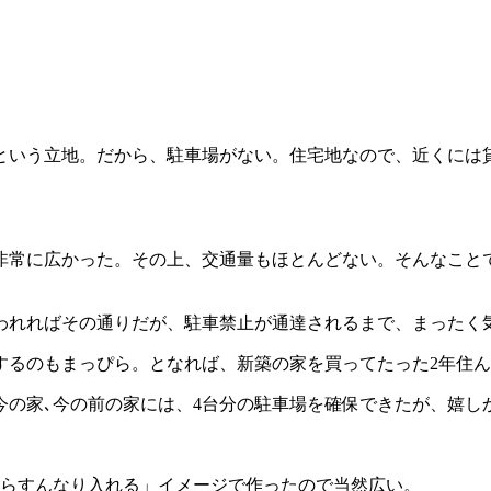
という立地。だから、駐車場がない。住宅地なので、近くには
非常に広かった。その上、交通量もほとんどない。そんなこと
われればその通りだが、駐車禁止が通達されるまで、まったく
するのもまっぴら。となれば、新築の家を買ってたった2年住
今の家､今の前の家には、4台分の駐車場を確保できたが、嬉し
からすんなり入れる」イメージで作ったので当然広い。