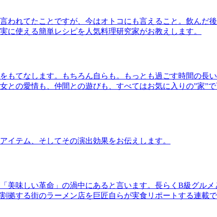
言われてたことですが、今はオトコにも言えること。飲んだ後
実に使える簡単レシピを人気料理研究家がお教えします。
をもてなします。もちろん自らも。もっとも過ごす時間の長い
女との愛情も、仲間との遊びも、すべてはお気に入りの”家”
アイテム、そしてその演出効果をお伝えします。
「美味しい革命」の渦中にあると言います。長らくB級グルメ
割拠する街のラーメン店を巨匠自らが実食リポートする連載で