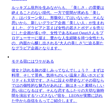
ルッキズム批判を生みながらも、「美しさ」の需要は
絶えることのない現代。一方で世間が求める「美し
さ」はパターン化し、形骸化してはいないか、そんな
思いから、新しいグラビア企画「美しい人」が生まれ
ました。グラビアと言えば女性の若さとボディを売り
にした企画が多い中、女性であるKaori Oguriさんをプ
ロデューサーに据え、豊かな人生経験を持つ女性たち
の、内面から醸し出される“大人の美しさ”に迫る新た
なグラビア企画となります。
モテる宿にはワケがある
彼女と訪れる旅の楽しみってなんでしょう？ まずは
料理、そして景色。気持ちのいい温泉と高いホスピタ
リティも大切です。さらに設えや歴史などその宿なら
ではの個性的な魅力があれば、旅はきっと素晴らしい
思い出になるはず。そんな恋するふたりの大切な旅時
間を演出する“ハズさない”宿を、LEONが実際に訪れ
た中から自信をもってご紹介します。