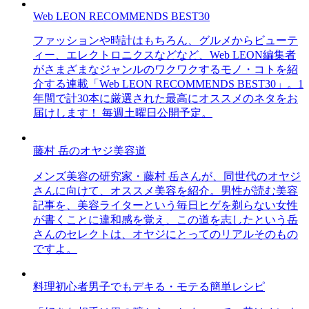
Web LEON RECOMMENDS BEST30
ファッションや時計はもちろん、グルメからビューテ
ィー、エレクトロニクスなどなど、Web LEON編集者
がさまざまなジャンルのワクワクするモノ・コトを紹
介する連載「Web LEON RECOMMENDS BEST30」。1
年間で計30本に厳選された最高にオススメのネタをお
届けします！ 毎週土曜日公開予定。
藤村 岳のオヤジ美容道
メンズ美容の研究家・藤村 岳さんが、同世代のオヤジ
さんに向けて、オススメ美容を紹介。男性が読む美容
記事を、美容ライターという毎日ヒゲを剃らない女性
が書くことに違和感を覚え、この道を志したという岳
さんのセレクトは、オヤジにとってのリアルそのもの
ですよ。
料理初心者男子でもデキる・モテる簡単レシピ