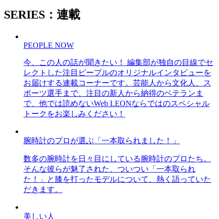
SERIES：連載
PEOPLE NOW
今、この人の話が聞きたい！ 編集部が独自の目線でセ
レクトした注目ピープルのオリジナルインタビューを
お届けする連載コーナーです。芸能人から文化人、ス
ポーツ選手まで、注目の新人から納得のベテランま
で、他では読めないWeb LEONならではのスペシャル
トークをお楽しみください！
腕時計のプロが選ぶ「一本取られました！」
数多の腕時計を日々目にしている腕時計のプロたち。
そんな彼らが魅了された、ついつい「一本取られ
た！」と膝を打ったモデルについて、熱く語っていた
だきます。
美しい人