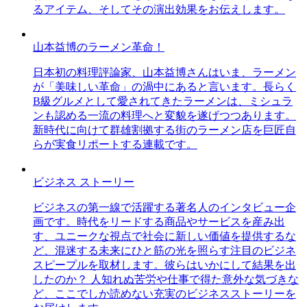
るアイテム、そしてその演出効果をお伝えします。
山本益博のラーメン革命！
日本初の料理評論家、山本益博さんはいま、ラーメン
が「美味しい革命」の渦中にあると言います。長らく
B級グルメとして愛されてきたラーメンは、ミシュラ
ンも認める一流の料理へと変貌を遂げつつあります。
新時代に向けて群雄割拠する街のラーメン店を巨匠自
らが実食リポートする連載です。
ビジネス ストーリー
ビジネスの第一線で活躍する著名人のインタビュー企
画です。時代をリードする商品やサービスを産み出
す、ユニークな視点で社会に新しい価値を提供するな
ど、混迷する未来にひと筋の光を照らす注目のビジネ
スピープルを取材します。彼らはいかにして結果を出
したのか？ 人知れぬ苦労や仕事で得た意外な気づきな
ど、ここでしか読めない充実のビジネスストーリーを