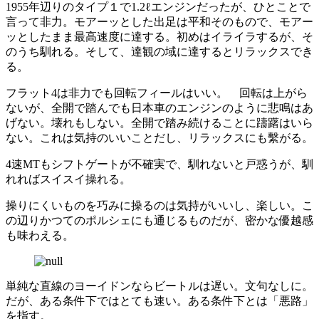
1955年辺りのタイプ１で1.2ℓエンジンだったが、ひとことで
言って非力。モアーッとした出足は平和そのもので、モアー
ッとしたまま最高速度に達する。初めはイライラするが、そ
のうち馴れる。そして、達観の域に達するとリラックスでき
る。
フラット4は非力でも回転フィールはいい。 回転は上がら
ないが、全開で踏んでも日本車のエンジンのように悲鳴はあ
げない。壊れもしない。全開で踏み続けることに躊躇はいら
ない。これは気持のいいことだし、リラックスにも繫がる。
4速MTもシフトゲートが不確実で、馴れないと戸惑うが、馴
れればスイスイ操れる。
操りにくいものを巧みに操るのは気持がいいし、楽しい。こ
の辺りかつてのポルシェにも通じるものだが、密かな優越感
も味わえる。
単純な直線のヨーイドンならビートルは遅い。文句なしに。
だが、ある条件下ではとても速い。ある条件下とは「悪路」
を指す。