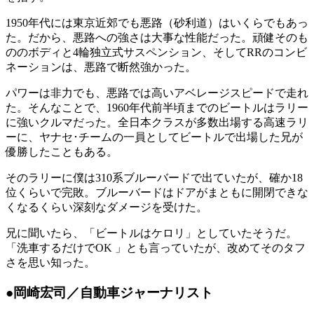
1950年代には東京近郊でも悪路（砂利道）はいくらでもあっ
た。だから、悪路への強さは大事な性能だった。頑健そのも
ののボディと4輪独立式サスペンション、そしてRRのコンビ
ネーションは、悪路で断然強かった。
パワーは非力でも、悪路では高いアベレージスピードで走れ
た。そんなことで、1960年代前半頃までのビートルはラリー
に強いクルマだった。全日本クラスが多数出場する高速ラリ
ーに、ヤナセ･チームの一員としてビートルで出場した兄が
優勝したこともある。
そのラリーに僕は310系ブルーバードで出ていたが、確か18
位くらいで完敗。ブルーバードはドアがまともに開閉できな
くなるくらい深刻なダメージを受けた。
兄に聞いたら、「ビートルはケロリ」としていたそうだ。
「洗車するだけでOK 」とも言っていたが、改めてそのタフ
さを思い知った。
●岡崎宏司／自動車ジャーナリスト