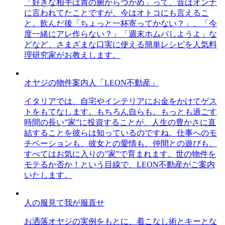
「好きな相手は胃の腑からつかめ」って、昔はオンナ
に言われてたことですが、今はオトコにも言えるこ
と。飲んだ後「ちょっと一杯寄ってかない？」、「今
度一緒にアレ作らない？」「週末ホムパしようよ」な
どなど、さまざまな口実に使える簡単レシピを人気料
理研究家がお教えします。
オヤジの物件案内人「LEON不動産」
イタリアでは、自宅やインテリアにお金をかけてゲス
トをもてなします。もちろん自らも。もっとも過ごす
時間の長い”家”に投資することが、人生の豊かさに直
結することを彼らは知っているのですね。仕事へのモ
チベーションも、彼女との愛情も、仲間との遊びも、
すべてはお気に入りの”家”で育まれます。世の物件を
モテるか否か！という目線で、LEON不動産がご案内
いたします。
人の服見て我が服直せ
お洒落オヤジの実例をもとに、着こなし術とキーとな