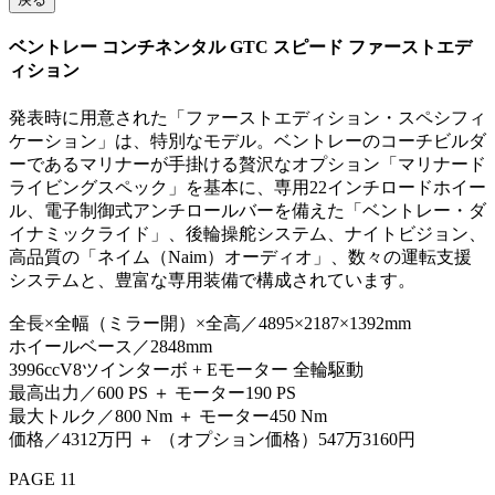
ベントレー コンチネンタル GTC スピード ファーストエデ
ィション
発表時に用意された「ファーストエディション・スペシフィ
ケーション」は、特別なモデル。ベントレーのコーチビルダ
ーであるマリナーが手掛ける贅沢なオプション「マリナード
ライビングスペック」を基本に、専用22インチロードホイー
ル、電子制御式アンチロールバーを備えた「ベントレー・ダ
イナミックライド」、後輪操舵システム、ナイトビジョン、
高品質の「ネイム（Naim）オーディオ」、数々の運転支援
システムと、豊富な専用装備で構成されています。
全長×全幅（ミラー開）×全高／4895×2187×1392mm
ホイールベース／2848mm
3996ccV8ツインターボ + Eモーター 全輪駆動
最高出力／600 PS ＋ モーター190 PS
最大トルク／800 Nm ＋ モーター450 Nm
価格／4312万円 ＋ （オプション価格）547万3160円
PAGE 11