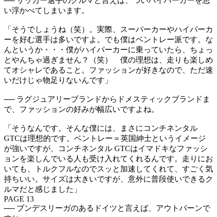
── サッカー選手のクルマと言えば、ついハイパーカーを思
い浮かべてしまいます。
「そうでしょうね（笑）。実際、スーパーカーやハイパーカ
ーを好む選手は多いですよ。でも僕はベントレー派です。な
んというか・・・僕がハイパーカーに乗っていたら、ちょっ
とやんちゃ過ぎません？（笑） 僕の理想は、走りも楽しめ
てオシャレであること。ファッションが好きなので、ただ速
いだけじゃ物足りないんです」
── ラグジュアリーブランドからドメスティックブランドま
で、ファッションの好みが幅広いですよね。
「そうなんです。そんな僕には、まさにコンチネンタル
GTCは理想的です。ベントレー＝英国紳士というイメージ
が強いですが、コンチネンタル GTCはイマドキなファッシ
ョンを楽しんでいる人も受け入れてくれるんです。走りにお
いても、トルクフルなのでスッと加速してくれて、すごく気
持ちいい。サイズは大きいですが、意外に普段使いできるク
ルマだと感じました」
PAGE 13
── ブンデスリーガのあるドイツと言えば、アウトバーンで