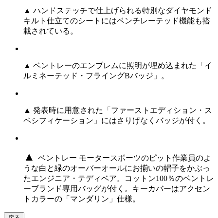
▲ ハンドステッチで仕上げられる特別なダイヤモンド
キルト仕立てのシートにはベンチレーテッド機能も搭
載されている。
▲ ベントレーのエンブレムに照明が埋め込まれた「イ
ルミネーテッド・フライングBバッジ」。
▲ 発表時に用意された「ファーストエディション・ス
ペシフィケーション」にはさりげなくバッジが付く。
▲
ベントレー モータースポーツのピット作業員のよ
うな白と緑のオーバーオールにお揃いの帽子をかぶっ
たエンジニア・テディベア。コットン100％のベントレ
ーブランド専用バッグが付く。キーカバーはアクセン
トカラーの「マンダリン」仕様。
戻る