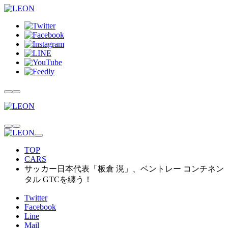
TOP
CARS
サッカー日本代表「板倉 滉」、ベントレー コンチネン
タル GTCを纏う！
Twitter
Facebook
Line
Mail