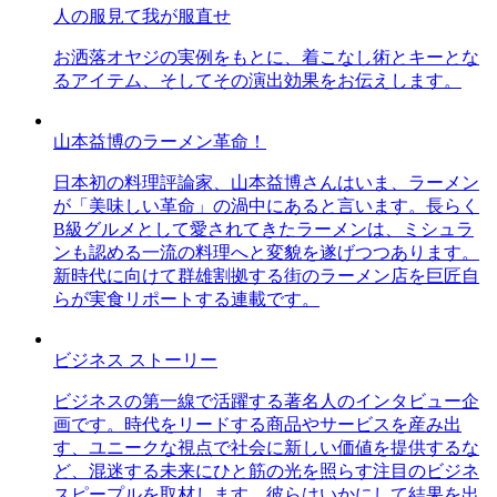
人の服見て我が服直せ
お洒落オヤジの実例をもとに、着こなし術とキーとな
るアイテム、そしてその演出効果をお伝えします。
山本益博のラーメン革命！
日本初の料理評論家、山本益博さんはいま、ラーメン
が「美味しい革命」の渦中にあると言います。長らく
B級グルメとして愛されてきたラーメンは、ミシュラ
ンも認める一流の料理へと変貌を遂げつつあります。
新時代に向けて群雄割拠する街のラーメン店を巨匠自
らが実食リポートする連載です。
ビジネス ストーリー
ビジネスの第一線で活躍する著名人のインタビュー企
画です。時代をリードする商品やサービスを産み出
す、ユニークな視点で社会に新しい価値を提供するな
ど、混迷する未来にひと筋の光を照らす注目のビジネ
スピープルを取材します。彼らはいかにして結果を出