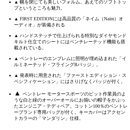
▲ 幌を閉じても美しいフォルム。あえてのソフトトッ
プというところも魅力。
▲ FIRST EDITIONには高品質の「ネイム（Naim）オ
ーディオ」が装備される
▲ ハンドステッチで仕上げられる特別なダイヤモンド
キルト仕立てのシートにはベンチレーテッド機能も搭
載されている。
▲ ベントレーのエンブレムに照明が埋め込まれた「イ
ルミネーテッド・フライングBバッジ」。
▲ 発表時に用意された「ファーストエディション・ス
ペシフィケーション」にはさりげなくバッジが付く。
▲
ベントレー モータースポーツのピット作業員のよ
うな白と緑のオーバーオールにお揃いの帽子をかぶっ
たエンジニア・テディベア。コットン100％のベントレ
ーブランド専用バッグが付く。キーカバーはアクセン
トカラーの「マンダリン」仕様。