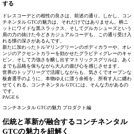
する
ドレスコーデとの相性の良さは、前述の通り。しかし、コン
チネンタル GTCの魅力は、それだけではありません。柄ニ
ットにワイドな黒スラックス、そしてグルカシューズという
肩の力の抜けた今どきカジュアルコーデも、この通り受け入
れる懐の深さがあるんです。
新たに加わったトルマリングリーンのボディカラーや、オレ
ンジのアクセントカラーを効かせたグラビティグレーのキャ
ビン、そして力強さを醸し出すマトリックスグリルは、あく
までも品格を保ちながら大人の遊び心を感じさせます。
世界のトップリーグで活躍しながらも、気さくでオープンな
板倉選手のように、本物ゆえに漂う余裕を、所有す人に纏わ
せてくれる。コンチネンタル GTCには、そんな力があるの
です。
PAGE 6
コンチネンタル GTCの魅力 プロダクト編
伝統と革新が融合するコンチネンタル
GTCの魅力を紐解く