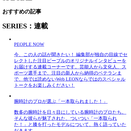
おすすめの記事
SERIES：連載
PEOPLE NOW
今、この人の話が聞きたい！ 編集部が独自の目線でセ
レクトした注目ピープルのオリジナルインタビューを
お届けする連載コーナーです。芸能人から文化人、ス
ポーツ選手まで、注目の新人から納得のベテランま
で、他では読めないWeb LEONならではのスペシャル
トークをお楽しみください！
腕時計のプロが選ぶ「一本取られました！」
数多の腕時計を日々目にしている腕時計のプロたち。
そんな彼らが魅了された、ついつい「一本取られ
た！」と膝を打ったモデルについて、熱く語っていた
だきます。