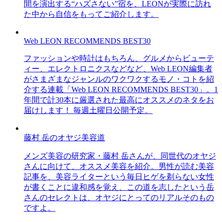
間を演出する“ハズさない”宿を、LEONが実際に訪れ
た中から自信をもってご紹介します。
Web LEON RECOMMENDS BEST30
ファッションや時計はもちろん、グルメからビューテ
ィー、エレクトロニクスなどなど、Web LEON編集者
がさまざまなジャンルのワクワクするモノ・コトを紹
介する連載「Web LEON RECOMMENDS BEST30」。1
年間で計30本に厳選された最高にオススメのネタをお
届けします！ 毎週土曜日公開予定。
藤村 岳のオヤジ美容道
メンズ美容の研究家・藤村 岳さんが、同世代のオヤジ
さんに向けて、オススメ美容を紹介。男性が読む美容
記事を、美容ライターという毎日ヒゲを剃らない女性
が書くことに違和感を覚え、この道を志したという岳
さんのセレクトは、オヤジにとってのリアルそのもの
ですよ。