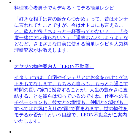
料理初心者男子でもデキる・モテる簡単レシピ
「好きな相手は胃の腑からつかめ」って、昔はオンナ
に言われてたことですが、今はオトコにも言えるこ
と。飲んだ後「ちょっと一杯寄ってかない？」、「今
度一緒にアレ作らない？」「週末ホムパしようよ」な
どなど、さまざまな口実に使える簡単レシピを人気料
理研究家がお教えします。
オヤジの物件案内人「LEON不動産」
イタリアでは、自宅やインテリアにお金をかけてゲス
トをもてなします。もちろん自らも。もっとも過ごす
時間の長い”家”に投資することが、人生の豊かさに直
結することを彼らは知っているのですね。仕事へのモ
チベーションも、彼女との愛情も、仲間との遊びも、
すべてはお気に入りの”家”で育まれます。世の物件を
モテるか否か！という目線で、LEON不動産がご案内
いたします。