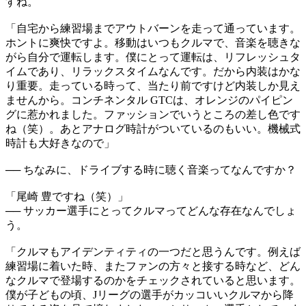
すね。
「自宅から練習場までアウトバーンを走って通っています。
ホントに爽快ですよ。移動はいつもクルマで、音楽を聴きな
がら自分で運転します。僕にとって運転は、リフレッシュタ
イムであり、リラックスタイムなんです。だから内装はかな
り重要。走っている時って、当たり前ですけど内装しか見え
ませんから。コンチネンタル GTCは、オレンジのパイピン
グに惹かれました。ファッションでいうところの差し色です
ね（笑）。あとアナログ時計がついているのもいい。機械式
時計も大好きなので」
── ちなみに、ドライブする時に聴く音楽ってなんですか？
「尾崎 豊ですね（笑）」
── サッカー選手にとってクルマってどんな存在なんでしょ
う。
「クルマもアイデンティティの一つだと思うんです。例えば
練習場に着いた時、またファンの方々と接する時など、どん
なクルマで登場するのかをチェックされていると思います。
僕が子どもの頃、Jリーグの選手がカッコいいクルマから降