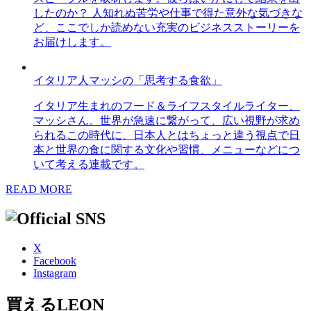
したのか？ 人知れぬ苦労や仕事で得た意外な気づきな
ど、ここでしか読めない充実のビジネスストーリーを
お届けします。
イタリア人マッシの「思考する食欲」
イタリア生まれのフード＆ライフスタイルライター、
マッシさん。世界が急速に繋がって、広い視野が求め
られるこの時代に、日本人とはちょっと違う視点で日
本と世界の食に関する文化や習慣、メニューなどにつ
いて考える連載です。
READ MORE
X
Facebook
Instagram
買えるLEON