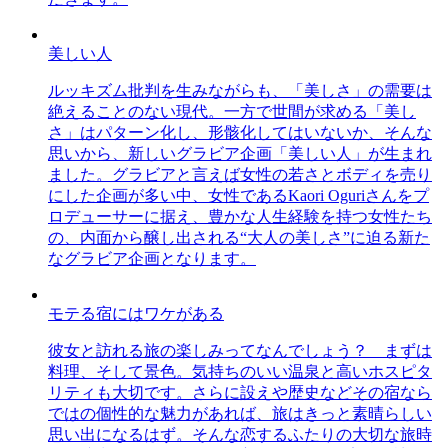
美しい人
ルッキズム批判を生みながらも、「美しさ」の需要は
絶えることのない現代。一方で世間が求める「美し
さ」はパターン化し、形骸化してはいないか、そんな
思いから、新しいグラビア企画「美しい人」が生まれ
ました。グラビアと言えば女性の若さとボディを売り
にした企画が多い中、女性であるKaori Oguriさんをプ
ロデューサーに据え、豊かな人生経験を持つ女性たち
の、内面から醸し出される“大人の美しさ”に迫る新た
なグラビア企画となります。
モテる宿にはワケがある
彼女と訪れる旅の楽しみってなんでしょう？ まずは
料理、そして景色。気持ちのいい温泉と高いホスピタ
リティも大切です。さらに設えや歴史などその宿なら
ではの個性的な魅力があれば、旅はきっと素晴らしい
思い出になるはず。そんな恋するふたりの大切な旅時