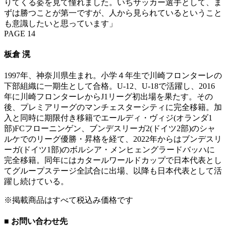
りてくる姿を見て憧れました。いちサッカー選手として、ま
ずは勝つことが第一ですが、人から見られているということ
も意識したいと思っています」
PAGE 14
板倉 滉
1997年、神奈川県生まれ。小学４年生で川崎フロンターレの
下部組織に一期生として合格。U-12、U-18で活躍し、2016
年に川崎フロンターレからJ1リーグ初出場を果たす。その
後、プレミアリーグのマンチェスターシティに完全移籍。加
入と同時に期限付き移籍でエールディ・ヴィジ(オランダ1
部)FCフローニンゲン、ブンデスリーガ2(ドイツ2部)のシャ
ルケでのリーグ優勝・昇格を経て、2022年からはブンデスリ
ーガ(ドイツ1部)のボルシア・メンヒェングラードバッハに
完全移籍。同年にはカタールワールドカップで日本代表とし
てグループステージ全試合に出場、以降も日本代表として活
躍し続けている。
※掲載商品はすべて税込み価格です
■ お問い合わせ先