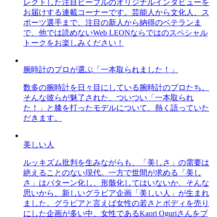
レクトした注目ピープルのオリジナルインタビューを
お届けする連載コーナーです。芸能人から文化人、ス
ポーツ選手まで、注目の新人から納得のベテランま
で、他では読めないWeb LEONならではのスペシャル
トークをお楽しみください！
腕時計のプロが選ぶ「一本取られました！」
数多の腕時計を日々目にしている腕時計のプロたち。
そんな彼らが魅了された、ついつい「一本取られ
た！」と膝を打ったモデルについて、熱く語っていた
だきます。
美しい人
ルッキズム批判を生みながらも、「美しさ」の需要は
絶えることのない現代。一方で世間が求める「美し
さ」はパターン化し、形骸化してはいないか、そんな
思いから、新しいグラビア企画「美しい人」が生まれ
ました。グラビアと言えば女性の若さとボディを売り
にした企画が多い中、女性であるKaori Oguriさんをプ