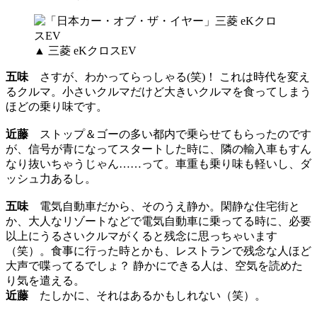
▲ 三菱 eKクロスEV
五味
さすが、わかってらっしゃる(笑)！ これは時代を変え
るクルマ。小さいクルマだけど大きいクルマを食ってしまう
ほどの乗り味です。
近藤
ストップ＆ゴーの多い都内で乗らせてもらったのです
が、信号が青になってスタートした時に、隣の輸入車もすん
なり抜いちゃうじゃん……って。車重も乗り味も軽いし、ダ
ッシュ力あるし。
五味
電気自動車だから、そのうえ静か。閑静な住宅街と
か、大人なリゾートなどで電気自動車に乗ってる時に、必要
以上にうるさいクルマがくると残念に思っちゃいます
（笑）。食事に行った時とかも、レストランで残念な人ほど
大声で喋ってるでしょ？ 静かにできる人は、空気を読めた
り気を遣える。
近藤
たしかに、それはあるかもしれない（笑）。