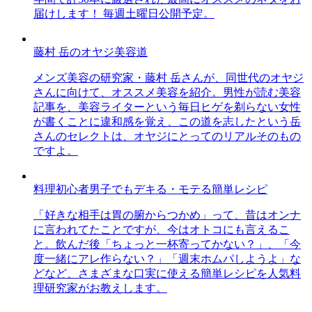
届けします！ 毎週土曜日公開予定。
藤村 岳のオヤジ美容道
メンズ美容の研究家・藤村 岳さんが、同世代のオヤジ
さんに向けて、オススメ美容を紹介。男性が読む美容
記事を、美容ライターという毎日ヒゲを剃らない女性
が書くことに違和感を覚え、この道を志したという岳
さんのセレクトは、オヤジにとってのリアルそのもの
ですよ。
料理初心者男子でもデキる・モテる簡単レシピ
「好きな相手は胃の腑からつかめ」って、昔はオンナ
に言われてたことですが、今はオトコにも言えるこ
と。飲んだ後「ちょっと一杯寄ってかない？」、「今
度一緒にアレ作らない？」「週末ホムパしようよ」な
どなど、さまざまな口実に使える簡単レシピを人気料
理研究家がお教えします。