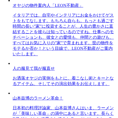
オヤジの物件案内人「LEON不動産」
イタリアでは、自宅やインテリアにお金をかけてゲス
トをもてなします。もちろん自らも。もっとも過ごす
時間の長い”家”に投資することが、人生の豊かさに直
結することを彼らは知っているのですね。仕事へのモ
チベーションも、彼女との愛情も、仲間との遊びも、
すべてはお気に入りの”家”で育まれます。世の物件を
モテるか否か！という目線で、LEON不動産がご案内
いたします。
人の服見て我が服直せ
お洒落オヤジの実例をもとに、着こなし術とキーとな
るアイテム、そしてその演出効果をお伝えします。
山本益博のラーメン革命！
日本初の料理評論家、山本益博さんはいま、ラーメン
が「美味しい革命」の渦中にあると言います。長らく