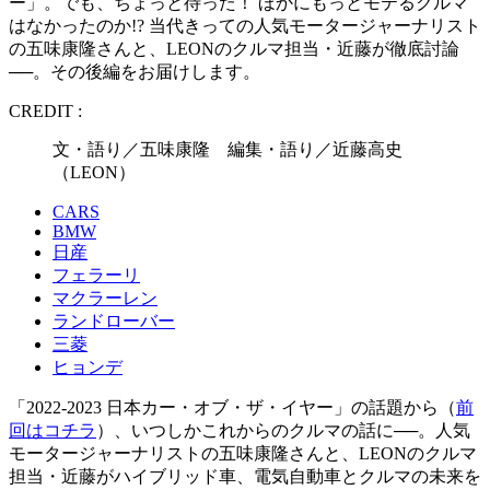
ー」。でも、ちょっと待った！ ほかにもっとモテるクルマ
はなかったのか!? 当代きっての人気モータージャーナリスト
の五味康隆さんと、LEONのクルマ担当・近藤が徹底討論
──。その後編をお届けします。
CREDIT :
文・語り／五味康隆 編集・語り／近藤高史
（LEON）
CARS
BMW
日産
フェラーリ
マクラーレン
ランドローバー
三菱
ヒョンデ
「2022-2023 日本カー・オブ・ザ・イヤー」の話題から（
前
回はコチラ
）、いつしかこれからのクルマの話に──。人気
モータージャーナリストの五味康隆さんと、LEONのクルマ
担当・近藤がハイブリッド車、電気自動車とクルマの未来を