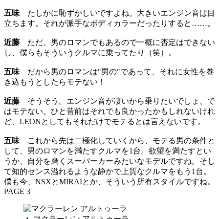
五味
たしかに恥ずかしいですよね。大きいエンジン音は目
立ちます。それが派手なボディカラーだったりすると……。
近藤
ただ、男のロマンでもあるので一概に否定はできない
し、僕らもそういうクルマに乗ってたり（笑）。
五味
だから男のロマンは"男の"であって、それに女性を巻
き込もうとしたらモテない！
近藤
そうそう。エンジン音が凄いから乗りたいでしょ、で
はモテない。ひと昔前はそれでも良かったかもしれないけれ
ど、LEONとしてもそれだけでモテるとは言えないです。
五味
これから先は二極化していくから、モテる男の条件と
して、男のロマンを満たすクルマを1台。欲望を満たすとい
うか、自分を磨くスーパーカーみたいなモデルですね。そし
て知的センス溢れるような静かで上質なクルマをもう1台。
僕も今、NSXとMIRAIとか、そういう所有スタイルですね。
PAGE 3
▲ マクラーレン アルトゥーラ