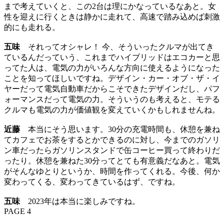
まで考えていくと、この2台は理にかなっているなあと。女
性を迎えに行くときは静かに走れて、高速で踏み込めば刺激
的にも走れる。
五味
それってオシャレ！ 今、そういったクルマが出てき
ているんだっていう、これまでハイブリッドはエコカーと思
ってた人は、電気の力がいろんな方向に使えるようになった
ことを知ってほしいですね。デザイン・カー・オブ・ザ・イ
ヤーだって電気自動車だからこそできたデザインだし、パフ
ォーマンスだって電気の力。そういうのも考えると、モテる
クルマも電気の力が価値観を変えていくかもしれませんね。
近藤
本当にそう思います。30分の充電時間も、休憩を兼ね
てカフェでお茶をするとかできるのに対し、今までのガソリ
ン車だったらガソリンスタンドで缶コーヒー買って終わりだ
ったり。休憩を兼ねた30分ってとても有意義だなあと。電気
がそんなゆとりというか、時間を作ってくれる。今後、何か
変わってくる、変わってきているはず、ですね。
五味
2023年は本当に楽しみですね。
PAGE 4