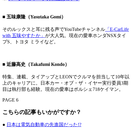
■ 五味康隆（Yasutaka Gomi）
そのルックスと耳に残る声でYouTubeチャンネル
「E-CarLife
with 五味やすたか」
が大人気。現在の愛車ホンダNSXタイ
プS、トヨタ ミライなど。
■ 近藤高史（Takafumi Kondo）
特集、連載、タイアップとLEONでクルマを担当して10年以
上のキャリアに。日本カー・オブ・ザ・イヤー実行委員3期
目は執行部も経験。現在の愛車はポルシェ718ケイマン。
PAGE 6
こちらの記事もいかがですか？
●
日本は電気自動車の先進国だった!?