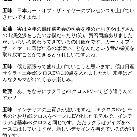
五味
日本カー・オブ・ザ・イヤーのプレゼンスを上げてい
きたいですよね！
近藤
実は今年の最終選考会の司会を務めたおぎやはぎさん
の出演交渉をしたのは僕だったり(笑)。賛否両論ありました
が、いろいろ変わってきているのは確かです。カー・オブ・
ザ・イヤーに選ばれるのは凄いことなんだという昔の栄光を
取り戻すことができるとうれしいですよね。
五味
僕も頑張って盛り上げていこうと思います。僕は日産
サクラ・三菱eKクロスEVに10点を入れましたが、来年はど
んなクルマが出てくるか楽しみ。
近藤
あ、ちなみにサクラとeKクロスEVってどう違うんで
すか？
五味
インテリアの上質さが違いますね。eKクロスEVは車
名のとおりeKクロスをベースにEV化したモデルで、インテ
リアは基本eKクロスと同じです。ただサクラはデイズをベ
ースにはしていますが、新しいデザインを与えているのが特
徴です。