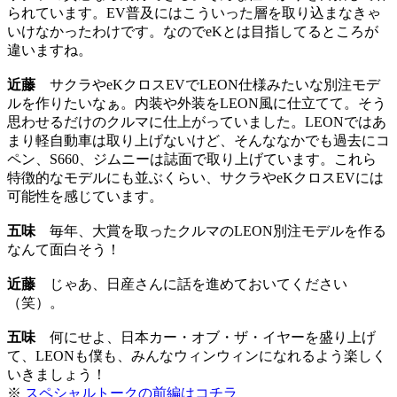
られています。EV普及にはこういった層を取り込まなきゃ
いけなかったわけです。なのでeKとは目指してるところが
違いますね。
近藤
サクラやeKクロスEVでLEON仕様みたいな別注モデ
ルを作りたいなぁ。内装や外装をLEON風に仕立てて。そう
思わせるだけのクルマに仕上がっていました。LEONではあ
まり軽自動車は取り上げないけど、そんななかでも過去にコ
ペン、S660、ジムニーは誌面で取り上げています。これら
特徴的なモデルにも並ぶくらい、サクラやeKクロスEVには
可能性を感じています。
五味
毎年、大賞を取ったクルマのLEON別注モデルを作る
なんて面白そう！
近藤
じゃあ、日産さんに話を進めておいてください
（笑）。
五味
何にせよ、日本カー・オブ・ザ・イヤーを盛り上げ
て、LEONも僕も、みんなウィンウィンになれるよう楽しく
いきましょう！
※
スペシャルトークの前編はコチラ