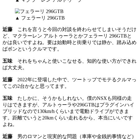
▲ フェラーリ 296GTB
近藤
これを言うと今回の対談を終わらせてしまいそうだけ
ど、マクラーレン アルトゥーラとかフェラーリ 296GTBと
かは良いですよね。要は始動時と街乗りでは静か、踏み込め
ばボンというクルマです。
五味
それをちゃんと使いこなせる、知的な使い方ができれ
ば大丈夫。
近藤
2022年に登場した中で、ツートップでモテるクルマっ
てこの2台かなと思ってます。
五味
たしかに、そうかもしれない。僕のNSXも同様の走
りはできますが、アルトゥーラや296GTBはプラグインハイ
ブリッドなので130km/hくらいまで電動ドライブができま
す。距離でいうと20kmくらい走れるから、本当にいいです
よね。
近藤
男のロマンと現実的な問題（車庫や金銭的事情など）