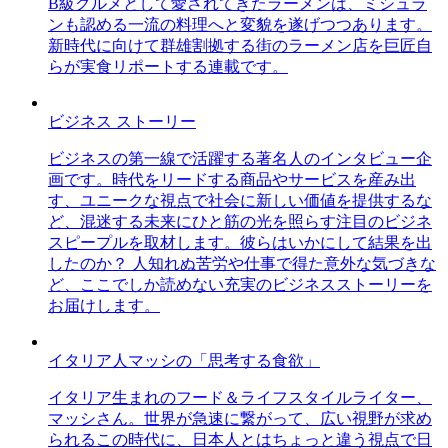
B級グルメとして愛されてきたラーメンは、ミシュラ
ンも認める一流の料理へと変貌を遂げつつあります。
新時代に向けて群雄割拠する街のラーメン店を巨匠自
らが実食リポートする連載です。
ビジネス ストーリー
ビジネスの第一線で活躍する著名人のインタビュー企
画です。時代をリードする商品やサービスを産み出
す、ユニークな視点で社会に新しい価値を提供するな
ど、混迷する未来にひと筋の光を照らす注目のビジネ
スピープルを取材します。彼らはいかにして結果を出
したのか？ 人知れぬ苦労や仕事で得た意外な気づきな
ど、ここでしか読めない充実のビジネスストーリーを
お届けします。
イタリア人マッシの「思考する食欲」
イタリア生まれのフード＆ライフスタイルライター、
マッシさん。世界が急速に繋がって、広い視野が求め
られるこの時代に、日本人とはちょっと違う視点で日