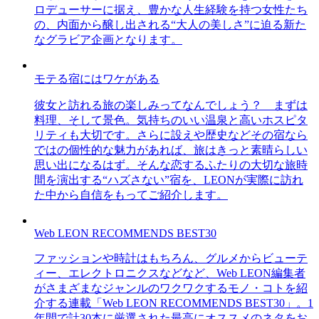
ロデューサーに据え、豊かな人生経験を持つ女性たち
の、内面から醸し出される“大人の美しさ”に迫る新た
なグラビア企画となります。
モテる宿にはワケがある
彼女と訪れる旅の楽しみってなんでしょう？ まずは
料理、そして景色。気持ちのいい温泉と高いホスピタ
リティも大切です。さらに設えや歴史などその宿なら
ではの個性的な魅力があれば、旅はきっと素晴らしい
思い出になるはず。そんな恋するふたりの大切な旅時
間を演出する“ハズさない”宿を、LEONが実際に訪れ
た中から自信をもってご紹介します。
Web LEON RECOMMENDS BEST30
ファッションや時計はもちろん、グルメからビューテ
ィー、エレクトロニクスなどなど、Web LEON編集者
がさまざまなジャンルのワクワクするモノ・コトを紹
介する連載「Web LEON RECOMMENDS BEST30」。1
年間で計30本に厳選された最高にオススメのネタをお