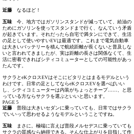
近藤
なるほど！
五味
今、地方ではガソリンスタンドが減っていて、給油の
ためにガソリンを使ってスタンドまで行く、なんていう矛盾
が起きています。それだったら自宅で満タンにできて、生活
の足として使いやすいEVは最適です。これまで電気自動車
は大きいバッテリーを積んで航続距離が長くないと普及しな
いと言われてきましたが、実は距離の長さは関係なくて、生
活に密着できればシティコミューターとしての可能性があっ
たんです。
サクラとeKクロスEVはそこにピタリとはまるモデルという
わけです。日常の足としてならeKクロスEVを選べばいい
し、シティコミューターは内装がちょっとチープ……、と思
っている方ならサクラを選ぶといいと思います。
PAGE 5
近藤
普段は大きいセダンに乗っていても、日常ではサクラ
でいいって思わせるようなモデルということですね。
五味
まさに。極端に言えば普段メルセデスに乗っていても
サクラの質感なら納得できる。そんな仕上がりを目指して作