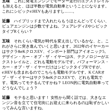
五味
これに発電エンジンでモーター走行のエクストレイル
も加えると、ほぼ半数が電気自動車ということになります。
これにシビックe:HEVもありますし……。
近藤
ハイブリッドまで入れたらもうほとんどってくらい、
ピュアエンジンは少数ですよね。フェアレディZやシビック
タイプRくらい？
五味
それくらい電気が時代を変え出しているかな、と。こ
れがさらに突き進んでいくと思います。2022年のイヤーカー
はサクラ&eKクロスEV、インポート部門はアイオニック5。
デザイン・カー・オブ・ザ・イヤーはiX、テクノロジーがエ
クストレイルと、どれも電動モデルです。パフォーマンス・
カー・オブ・ザ・イヤーだけはシビックタイプRですが、
e:HEVも含まれるのでこちらも電動モデルです。K CARオ
ブ・ザ・イヤーはサクラ&eKクロスEVで、どれも電気で
す。電気ってモテるんですかね？ LEON的に電気自動車って
どうなんでしょう？
近藤
モテると思います！ 女性から聞く話では、大きなエ
ンジン音を立てて住宅街にお迎えに来られるのは恥ずかしい
ってみんな言いますね。