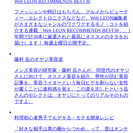
Web LEON RECOMMENDS BEST30
ファッションや時計はもちろん、グルメからビューテ
ィー、エレクトロニクスなどなど、Web LEON編集者
がさまざまなジャンルのワクワクするモノ・コトを紹
介する連載「Web LEON RECOMMENDS BEST30」。1
年間で計30本に厳選された最高にオススメのネタをお
届けします！ 毎週土曜日公開予定。
藤村 岳のオヤジ美容道
メンズ美容の研究家・藤村 岳さんが、同世代のオヤジ
さんに向けて、オススメ美容を紹介。男性が読む美容
記事を、美容ライターという毎日ヒゲを剃らない女性
が書くことに違和感を覚え、この道を志したという岳
さんのセレクトは、オヤジにとってのリアルそのもの
ですよ。
料理初心者男子でもデキる・モテる簡単レシピ
「好きな相手は胃の腑からつかめ」って、昔はオンナ