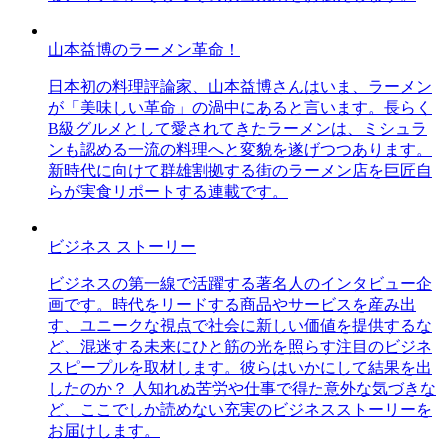
山本益博のラーメン革命！
日本初の料理評論家、山本益博さんはいま、ラーメン
が「美味しい革命」の渦中にあると言います。長らく
B級グルメとして愛されてきたラーメンは、ミシュラ
ンも認める一流の料理へと変貌を遂げつつあります。
新時代に向けて群雄割拠する街のラーメン店を巨匠自
らが実食リポートする連載です。
ビジネス ストーリー
ビジネスの第一線で活躍する著名人のインタビュー企
画です。時代をリードする商品やサービスを産み出
す、ユニークな視点で社会に新しい価値を提供するな
ど、混迷する未来にひと筋の光を照らす注目のビジネ
スピープルを取材します。彼らはいかにして結果を出
したのか？ 人知れぬ苦労や仕事で得た意外な気づきな
ど、ここでしか読めない充実のビジネスストーリーを
お届けします。