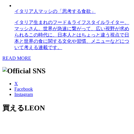
イタリア人マッシの「思考する食欲」
イタリア生まれのフード＆ライフスタイルライター、
マッシさん。世界が急速に繋がって、広い視野が求め
られるこの時代に、日本人とはちょっと違う視点で日
本と世界の食に関する文化や習慣、メニューなどにつ
いて考える連載です。
READ MORE
X
Facebook
Instagram
買えるLEON