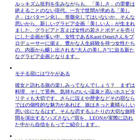
ルッキズム批判を生みながらも、「美しさ」の需要は
絶えることのない現代。一方で世間が求める「美し
さ」はパターン化し、形骸化してはいないか、そんな
思いから、新しいグラビア企画「美しい人」が生まれ
ました。グラビアと言えば女性の若さとボディを売り
にした企画が多い中、女性であるKaori Oguriさんをプ
ロデューサーに据え、豊かな人生経験を持つ女性たち
の、内面から醸し出される“大人の美しさ”に迫る新た
なグラビア企画となります。
モテる宿にはワケがある
彼女と訪れる旅の楽しみってなんでしょう？ まずは
料理、そして景色。気持ちのいい温泉と高いホスピタ
リティも大切です。さらに設えや歴史などその宿なら
ではの個性的な魅力があれば、旅はきっと素晴らしい
思い出になるはず。そんな恋するふたりの大切な旅時
間を演出する“ハズさない”宿を、LEONが実際に訪れ
た中から自信をもってご紹介します。