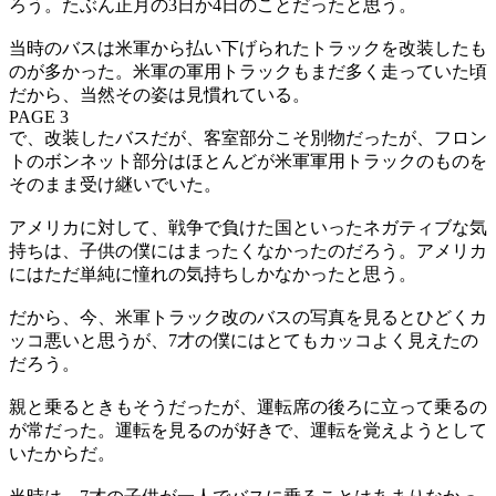
ろう。たぶん正月の3日か4日のことだったと思う。
当時のバスは米軍から払い下げられたトラックを改装したも
のが多かった。米軍の軍用トラックもまだ多く走っていた頃
だから、当然その姿は見慣れている。
PAGE 3
で、改装したバスだが、客室部分こそ別物だったが、フロン
トのボンネット部分はほとんどが米軍軍用トラックのものを
そのまま受け継いでいた。
アメリカに対して、戦争で負けた国といったネガティブな気
持ちは、子供の僕にはまったくなかったのだろう。アメリカ
にはただ単純に憧れの気持ちしかなかったと思う。
だから、今、米軍トラック改のバスの写真を見るとひどくカ
ッコ悪いと思うが、7才の僕にはとてもカッコよく見えたの
だろう。
親と乗るときもそうだったが、運転席の後ろに立って乗るの
が常だった。運転を見るのが好きで、運転を覚えようとして
いたからだ。