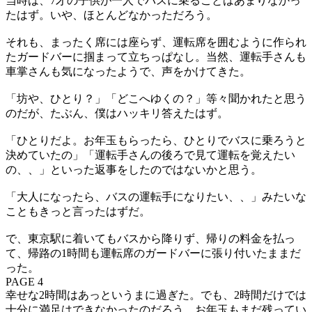
当時は、7才の子供が一人でバスに乗ることはあまりなかっ
たはず。いや、ほとんどなかっただろう。
それも、まったく席には座らず、運転席を囲むように作られ
たガードバーに掴まって立ちっぱなし。当然、運転手さんも
車掌さんも気になったようで、声をかけてきた。
「坊や、ひとり？」「どこへゆくの？」等々聞かれたと思う
のだが、たぶん、僕はハッキリ答えたはず。
「ひとりだよ。お年玉もらったら、ひとりでバスに乗ろうと
決めていたの」「運転手さんの後ろで見て運転を覚えたい
の、、」といった返事をしたのではないかと思う。
「大人になったら、バスの運転手になりたい、、」みたいな
こともきっと言ったはずだ。
で、東京駅に着いてもバスから降りず、帰りの料金を払っ
て、帰路の1時間も運転席のガードバーに張り付いたままだ
った。
PAGE 4
幸せな2時間はあっというまに過ぎた。でも、2時間だけでは
十分に満足はできなかったのだろう。お年玉もまだ残ってい