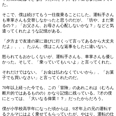
た。
そこで、僕は続けてもう一往復乗ることにした。運転手さん
も車掌さんも交替しなかったと思うのだが、「坊や、まだ乗
るの？」「お父さん、お母さん心配しないかな？」などと気
遣ってくれたような記憶がある。
「夕方まで友達の家に遊びに行くって言ってあるから大丈夫
だよ」、、、たぶん、僕はこんな返事をしたに違いない。
怒られてもおかしくないが、運転手さんも、車掌さんも優し
かった。そして、「乗っていてもいいよ」と言ってくれた。
それだけではない。「お金は払わなくていいから」、「お菓
子でも買いなさい」と言ってくれたのだ。
70年以上経った今でも、この「冒険」のあれこれは（むろん
断片的ではあるものの）かなり記憶に残っている。7才の僕
にとっては、「大いなる偉業！？」だったからだろう。
僕が小学校高学年になった頃からは、9才年上の兄の運転す
るクルマにはよく乗せてもらっていたが、やはり、運転の仕