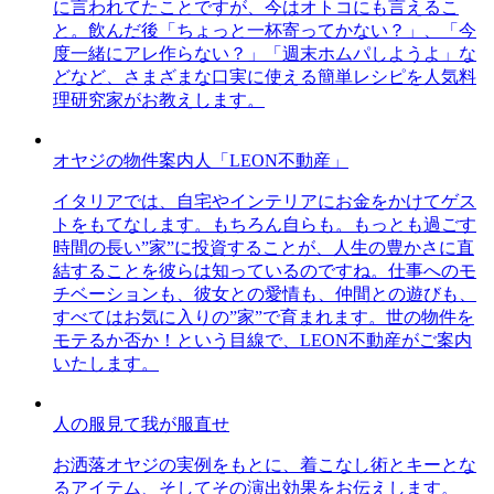
に言われてたことですが、今はオトコにも言えるこ
と。飲んだ後「ちょっと一杯寄ってかない？」、「今
度一緒にアレ作らない？」「週末ホムパしようよ」な
どなど、さまざまな口実に使える簡単レシピを人気料
理研究家がお教えします。
オヤジの物件案内人「LEON不動産」
イタリアでは、自宅やインテリアにお金をかけてゲス
トをもてなします。もちろん自らも。もっとも過ごす
時間の長い”家”に投資することが、人生の豊かさに直
結することを彼らは知っているのですね。仕事へのモ
チベーションも、彼女との愛情も、仲間との遊びも、
すべてはお気に入りの”家”で育まれます。世の物件を
モテるか否か！という目線で、LEON不動産がご案内
いたします。
人の服見て我が服直せ
お洒落オヤジの実例をもとに、着こなし術とキーとな
るアイテム、そしてその演出効果をお伝えします。