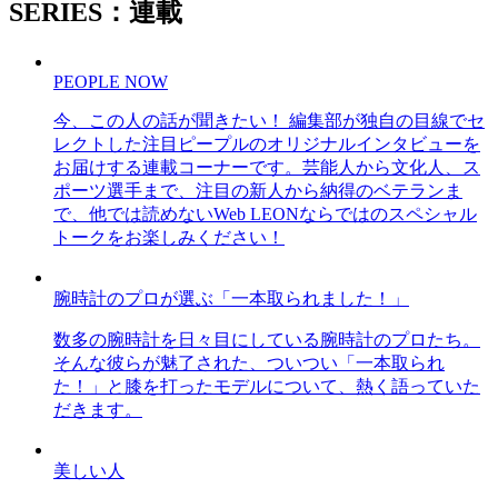
SERIES：連載
PEOPLE NOW
今、この人の話が聞きたい！ 編集部が独自の目線でセ
レクトした注目ピープルのオリジナルインタビューを
お届けする連載コーナーです。芸能人から文化人、ス
ポーツ選手まで、注目の新人から納得のベテランま
で、他では読めないWeb LEONならではのスペシャル
トークをお楽しみください！
腕時計のプロが選ぶ「一本取られました！」
数多の腕時計を日々目にしている腕時計のプロたち。
そんな彼らが魅了された、ついつい「一本取られ
た！」と膝を打ったモデルについて、熱く語っていた
だきます。
美しい人