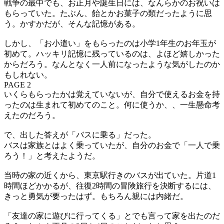
戦争の最中でも、お正月や誕生日には、なんらかのお祝いは
もらっていた。たぶん、飴とかお菓子の類だったように思
う。かすかだが、そんな記憶がある。
しかし、「お小遣い」をもらったのは小学1年生のお年玉が
初めて。ハッキリ記憶に残っているのは、よほど嬉しかった
からだろう。なんとなく一人前になったような気がしたのか
もしれない。
PAGE 2
いくらもらったかは覚えていないが、自分で使えるお金を持
ったのは生まれて初めてのこと。何に使うか、、一生懸命考
えたのだろう。
で、出した答えが「バスに乗る」だった。
バスは家族とはよく乗っていたが、自分のお金で「一人で乗
ろう！」と考えたようだ。
当時の家の近くから、東京駅行きのバスが出ていた。片道1
時間ほどかかるが、往復2時間の冒険旅行を決断するには、
きっと勇気が要ったはず。もちろん親には内緒だ。
「友達の家に遊びに行ってくる」とでも言って家を出たのだ