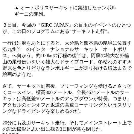
▲ オートポリスサーキットに集結したランボル
ギーニの隊列。
３日目。今回の『GIRO JAPAN』の目玉のイベントのひとつ
が、この日のプログラムにある“サーキット走行”。
一行は別府をあとにすると、大分県と熊本県の県境に位置す
る九州唯一のインターナショナルサーキット「オートポリ
ス」へ向かう。約100㎞の行程の後半は、阿蘇の雄大な外輪
山の尾根伝いをいく雄大なドライブロード。冬枯れのすすき
野原を色とりどりなランボルギーニが走り抜ける様はまるで
絵画のようだ。
さて、サーキット到着後、ブリーフィングを受けるとさっそ
くコースイン。標高800メートル、全長4674メートルのサー
キットは高低差50メートルのアップダウンが特長。つまり、
アクセルのオンオフと坂道の高速コーナリングというスリリ
ングなドライビングを楽しめるのだ。
20分にも及ぶサーキット走行、そしてメインストレート上で
の記念撮影と思い出に残る3日間が幕を閉じた。