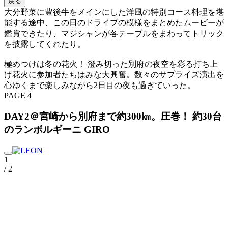
戻る
大分野菜に豊後牛をメインにした洋風の特別コース料理を堪
能する途中、この日のドライブの模様をまとめたムービーが
鑑賞できたり、マジシャンが各テーブルをまわってトリック
を披露してくれたり。
極めつけは冬の花火！ 澄み切った別府の夜空を彩る打ち上
げ花火に参加者たちはみな大興奮。数々のサプライズ演出を
心ゆくまで楽しみながら2日目の夜も過ぎていった。
PAGE 4
DAY2＠宮崎から別府まで約300㎞。圧巻！ 約30台
のランボルギーニ GIRO
1
/ 2