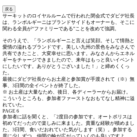
戻る
サーキットのロイヤルルームで行われた閉会式でダビデ社長
は、ランボルギーニはブランドサイドもオーナーも、そこに
関わる全員が“ファミリーである”ことを改めて強調。
そのうえで、「ランボルギーニと言えば笑顔。そして情熱と
愛情の溢れるブランドです。美しい九州の景色をみなさんで
共有できたこと、大変幸せに思います。みなさんからエネル
ギーをチャージできましたので、来年はもっと良いイベント
にしたいです。ありがとうございました！」と締めくくっ
た。
最後にダビデ社長からお土産と参加賞が手渡されて（※）無
事、3日間の全イベントが終了した。
※ お土産は大量なため、後日、各ディーラーからお届け。
こういうところも、参加者ファーストなおもてなし精神に溢
れていた。
PAGE 6
参加者に話を聞くと、「2度目の参加です。オートポリスは
初めてだったので楽しみに来ました。貴重な経験が積めまし
た。3日間、食いだおれていた気がします（笑）。参加する
度に少しずつ、仲間の輪が広がっていくのも良いですよ