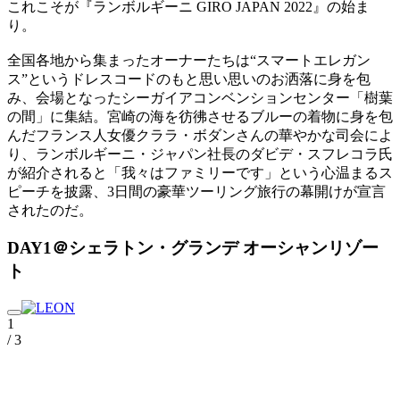
これこそが『ランボルギーニ GIRO JAPAN 2022』の始ま
り。
全国各地から集まったオーナーたちは“スマートエレガン
ス”というドレスコードのもと思い思いのお洒落に身を包
み、会場となったシーガイアコンベンションセンター「樹葉
の間」に集結。宮崎の海を彷彿させるブルーの着物に身を包
んだフランス人女優クララ・ボダンさんの華やかな司会によ
り、ランボルギーニ・ジャパン社長のダビデ・スフレコラ氏
が紹介されると「我々はファミリーです」という心温まるス
ピーチを披露、3日間の豪華ツーリング旅行の幕開けが宣言
されたのだ。
DAY1＠シェラトン・グランデ オーシャンリゾー
ト
1
/ 3