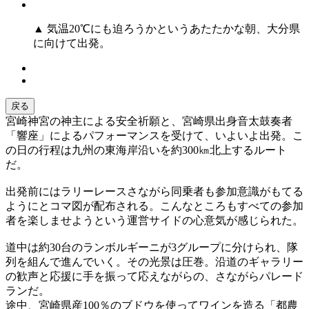
▲ 気温20℃にも迫ろうかというあたたかな朝、大分県
に向けて出発。
戻る
宮崎神宮の神主による安全祈願と、宮崎県出身音太鼓奏者
「響座」によるパフォーマンスを受けて、いよいよ出発。こ
の日の行程は九州の東海岸沿いを約300㎞北上するルート
だ。
出発前にはラリーレースさながら同乗者も参加意識がもてる
ようにとコマ図が配布される。こんなところもすべての参加
者を楽しませようという運営サイドの心意気が感じられた。
道中は約30台のランボルギーニが3グループに分けられ、隊
列を組んで進んでいく。その光景は圧巻。沿道のギャラリー
の歓声と応援に手を振って応えながらの、さながらパレード
ランだ。
途中、宮崎県産100％のブドウを使ってワインを造る「都農