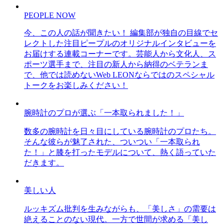
PEOPLE NOW
今、この人の話が聞きたい！ 編集部が独自の目線でセ
レクトした注目ピープルのオリジナルインタビューを
お届けする連載コーナーです。芸能人から文化人、ス
ポーツ選手まで、注目の新人から納得のベテランま
で、他では読めないWeb LEONならではのスペシャル
トークをお楽しみください！
腕時計のプロが選ぶ「一本取られました！」
数多の腕時計を日々目にしている腕時計のプロたち。
そんな彼らが魅了された、ついつい「一本取られ
た！」と膝を打ったモデルについて、熱く語っていた
だきます。
美しい人
ルッキズム批判を生みながらも、「美しさ」の需要は
絶えることのない現代。一方で世間が求める「美し