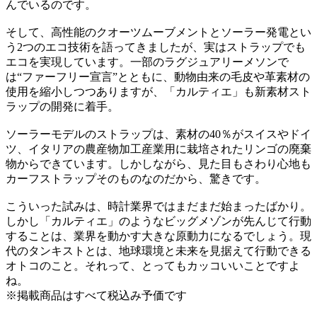
んでいるのです。
そして、高性能のクオーツムーブメントとソーラー発電とい
う2つのエコ技術を語ってきましたが、実はストラップでも
エコを実現しています。一部のラグジュアリーメソンで
は“ファーフリー宣言”とともに、動物由来の毛皮や革素材の
使用を縮小しつつありますが、「カルティエ」も新素材スト
ラップの開発に着手。
ソーラーモデルのストラップは、素材の40％がスイスやドイ
ツ、イタリアの農産物加工産業用に栽培されたリンゴの廃棄
物からできています。しかしながら、見た目もさわり心地も
カーフストラップそのものなのだから、驚きです。
こういった試みは、時計業界ではまだまだ始まったばかり。
しかし「カルティエ」のようなビッグメゾンが先んじて行動
することは、業界を動かす大きな原動力になるでしょう。現
代のタンキストとは、地球環境と未来を見据えて行動できる
オトコのこと。それって、とってもカッコいいことですよ
ね。
※掲載商品はすべて税込み予価です