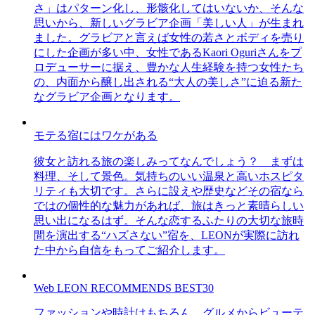
さ」はパターン化し、形骸化してはいないか、そんな
思いから、新しいグラビア企画「美しい人」が生まれ
ました。グラビアと言えば女性の若さとボディを売り
にした企画が多い中、女性であるKaori Oguriさんをプ
ロデューサーに据え、豊かな人生経験を持つ女性たち
の、内面から醸し出される“大人の美しさ”に迫る新た
なグラビア企画となります。
モテる宿にはワケがある
彼女と訪れる旅の楽しみってなんでしょう？ まずは
料理、そして景色。気持ちのいい温泉と高いホスピタ
リティも大切です。さらに設えや歴史などその宿なら
ではの個性的な魅力があれば、旅はきっと素晴らしい
思い出になるはず。そんな恋するふたりの大切な旅時
間を演出する“ハズさない”宿を、LEONが実際に訪れ
た中から自信をもってご紹介します。
Web LEON RECOMMENDS BEST30
ファッションや時計はもちろん、グルメからビューテ