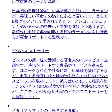
山本益博のラーメン革命！
日本初の料理評論家、山本益博さんはいま、ラーメン
が「美味しい革命」の渦中にあると言います。長らく
B級グルメとして愛されてきたラーメンは、ミシュラ
ンも認める一流の料理へと変貌を遂げつつあります。
新時代に向けて群雄割拠する街のラーメン店を巨匠自
らが実食リポートする連載です。
ビジネス ストーリー
ビジネスの第一線で活躍する著名人のインタビュー企
画です。時代をリードする商品やサービスを産み出
す、ユニークな視点で社会に新しい価値を提供するな
ど、混迷する未来にひと筋の光を照らす注目のビジネ
スピープルを取材します。彼らはいかにして結果を出
したのか？ 人知れぬ苦労や仕事で得た意外な気づきな
ど、ここでしか読めない充実のビジネスストーリーを
お届けします。
イタリア人マッシの「思考する食欲」