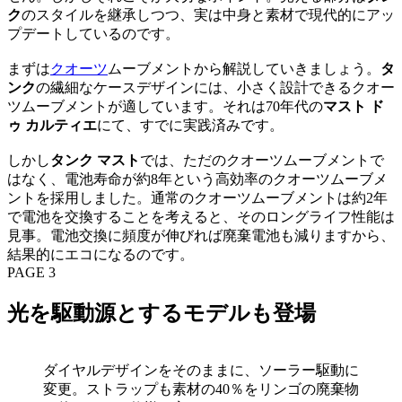
ク
のスタイルを継承しつつ、実は中身と素材で現代的にアッ
プデートしているのです。
まずは
クオーツ
ムーブメントから解説していきましょう。
タ
ンク
の繊細なケースデザインには、小さく設計できるクオー
ツムーブメントが適しています。それは70年代の
マスト ド
ゥ カルティエ
にて、すでに実践済みです。
しかし
タンク マスト
では、ただのクオーツムーブメントで
はなく、電池寿命が約8年という高効率のクオーツムーブメ
ントを採用しました。通常のクオーツムーブメントは約2年
で電池を交換することを考えると、そのロングライフ性能は
見事。電池交換に頻度が伸びれば廃棄電池も減りますから、
結果的にエコになるのです。
PAGE 3
光を駆動源とするモデルも登場
ダイヤルデザインをそのままに、ソーラー駆動に
変更。ストラップも素材の40％をリンゴの廃棄物