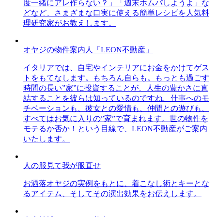
度一緒にアレ作らない？」「週末ホムパしようよ」な
どなど、さまざまな口実に使える簡単レシピを人気料
理研究家がお教えします。
オヤジの物件案内人「LEON不動産」
イタリアでは、自宅やインテリアにお金をかけてゲス
トをもてなします。もちろん自らも。もっとも過ごす
時間の長い”家”に投資することが、人生の豊かさに直
結することを彼らは知っているのですね。仕事へのモ
チベーションも、彼女との愛情も、仲間との遊びも、
すべてはお気に入りの”家”で育まれます。世の物件を
モテるか否か！という目線で、LEON不動産がご案内
いたします。
人の服見て我が服直せ
お洒落オヤジの実例をもとに、着こなし術とキーとな
るアイテム、そしてその演出効果をお伝えします。