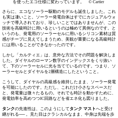
を使ったエコ仕様に変わっています。 © Cartier
さらに、エコなソーラー駆動のモデルも誕生しました。これ
も実は凄いこと。ソーラー発電自体はすでにカジュアルウォ
ッチで導入されており、珍しいことではありませんが、この
技術を高級時計に用いるというのは極めて異例なのです。と
いうのも、発電用のソーラーセルに用いるシリコン素材は質
感がチープに見えてしまうため、美観が重要になる高級時計
には用いることができなかったのです。
しかし「カルティエ」は、意外な方法でその問題を解決しま
した。ダイヤルのローマン数字のインデックスをくり抜い
て、下のソーラーセルに光を当てているのです。つまり、ソ
ーラーセルとダイヤルを2層構造にしたということ。
こうして、ダイヤルの高級感を維持したまま、ソーラー発電
を可能にしたのです。ただし、これだけ小さなスペースだ
と、発電量は微々たるもの。それでも時計を動かすために、
発電効率を高めつつIC回路などを省エネ化も図りました。
タンク
の先進性は、このようにして
タンク マスト
へと受け
継がれる── 。見た目はクラシカルなまま、中身は先端を歩