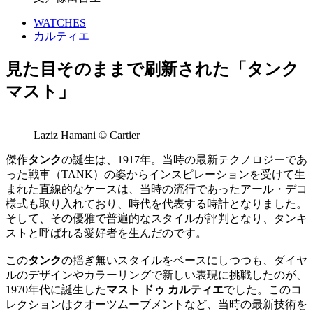
WATCHES
カルティエ
見た目そのままで刷新された「タンク
マスト」
Laziz Hamani © Cartier
傑作
タンク
の誕生は、1917年。当時の最新テクノロジーであ
った戦車（TANK）の姿からインスピレーションを受けて生
まれた直線的なケースは、当時の流行であったアール・デコ
様式も取り入れており、時代を代表する時計となりました。
そして、その優雅で普遍的なスタイルが評判となり、タンキ
ストと呼ばれる愛好者を生んだのです。
この
タンク
の揺ぎ無いスタイルをベースにしつつも、ダイヤ
ルのデザインやカラーリングで新しい表現に挑戦したのが、
1970年代に誕生した
マスト ドゥ カルティエ
でした。このコ
レクションはクオーツムーブメントなど、当時の最新技術を