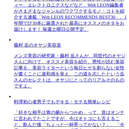
ィー、エレクトロニクスなどなど、Web LEON編集者
がさまざまなジャンルのワクワクするモノ・コトを紹
介する連載「Web LEON RECOMMENDS BEST30」。1
年間で計30本に厳選された最高にオススメのネタをお
届けします！ 毎週土曜日公開予定。
藤村 岳のオヤジ美容道
メンズ美容の研究家・藤村 岳さんが、同世代のオヤジ
さんに向けて、オススメ美容を紹介。男性が読む美容
記事を、美容ライターという毎日ヒゲを剃らない女性
が書くことに違和感を覚え、この道を志したという岳
さんのセレクトは、オヤジにとってのリアルそのもの
ですよ。
料理初心者男子でもデキる・モテる簡単レシピ
「好きな相手は胃の腑からつかめ」って、昔はオンナ
に言われてたことですが、今はオトコにも言えるこ
と。飲んだ後「ちょっと一杯寄ってかない？」、「今