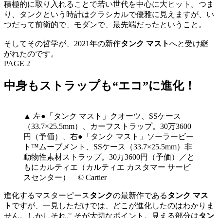
積極的に取り入れることで若い世代を中心に大ヒット。つま
り、タンクという時計はクラシカルで優雅に見えますが、い
つだって前衛的で、モダンで、最先端だったということ。
そしてその哲学が、2021年の新作
タンク マスト
へと受け継
がれたのです。
PAGE 2
中身もストラップも“エコ”に進化！
▲ 左●「タンク マスト」クオーツ、SSケース
（33.7×25.5mm）、カーフストラップ。30万3600
円（予価）、右●「タンク マスト」ソーラービー
ト™️ムーブメント、SSケース（33.7×25.5mm）非
動物性素材ストラップ。30万3600円（予価）／と
もにカルティエ（カルティエ カスタマー サービ
スセンター） © Cartier
進化するマスターピース
タンク
の最新作である
タンク マス
ト
ですが、一見しただけでは、どこが進化したのはわかりま
せん。しかしそれこそが大切なポイント。見える部分は
タン