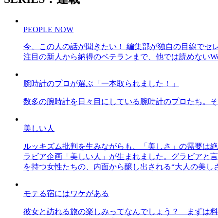
PEOPLE NOW
今、この人の話が聞きたい！ 編集部が独自の目線でセ
注目の新人から納得のベテランまで、他では読めないWe
腕時計のプロが選ぶ「一本取られました！」
数多の腕時計を日々目にしている腕時計のプロたち。そ
美しい人
ルッキズム批判を生みながらも、「美しさ」の需要は絶
ラビア企画「美しい人」が生まれました。グラビアと言え
を持つ女性たちの、内面から醸し出される“大人の美し
モテる宿にはワケがある
彼女と訪れる旅の楽しみってなんでしょう？ まずは料