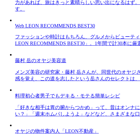
力があれば、旅はきっと素晴らしい思い出になるはず。
す。
Web LEON RECOMMENDS BEST30
ファッションや時計はもちろん、グルメからビューティー
LEON RECOMMENDS BEST30」。1年間で計
藤村 岳のオヤジ美容道
メンズ美容の研究家・藤村 岳さんが、同世代のオヤジ
感を覚え、この道を志したという岳さんのセレクトは、
料理初心者男子でもデキる・モテる簡単レシピ
「好きな相手は胃の腑からつかめ」って、昔はオンナに
い？」「週末ホムパしようよ」などなど、さまざまな口
オヤジの物件案内人「LEON不動産」