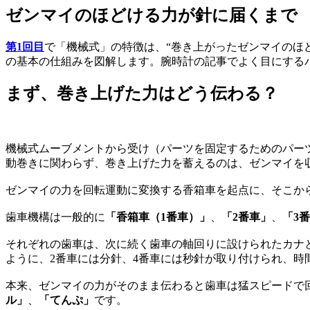
ゼンマイのほどける力が針に届くまで
第1回目
で「機械式」の特徴は、“巻き上がったゼンマイのほ
の基本の仕組みを図解します。腕時計の記事でよく目にする
まず、巻き上げた力はどう伝わる？
機械式ムーブメントから受け（パーツを固定するためのパー
動巻きに関わらず、巻き上げた力を蓄えるのは、ゼンマイを
ゼンマイの力を回転運動に変換する香箱車を起点に、そこか
歯車機構は一般的に
「香箱車（1番車）」
、
「2番車」
、
「3
それぞれの歯車は、次に続く歯車の軸回りに設けられたカナと
ように、2番車には分針、4番車には秒針が取り付けられ、時
本来、ゼンマイの力がそのまま伝わると歯車は猛スピードで
ル」
、
「てんぷ」
です。