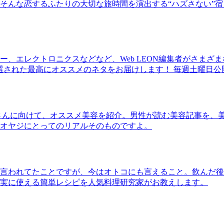
そんな恋するふたりの大切な旅時間を演出する“ハズさない”宿
、エレクトロニクスなどなど、Web LEON編集者がさまざ
30本に厳選された最高にオススメのネタをお届けします！ 毎週土曜日
さんに向けて、オススメ美容を紹介。男性が読む美容記事を、
オヤジにとってのリアルそのものですよ。
言われてたことですが、今はオトコにも言えること。飲んだ後
実に使える簡単レシピを人気料理研究家がお教えします。