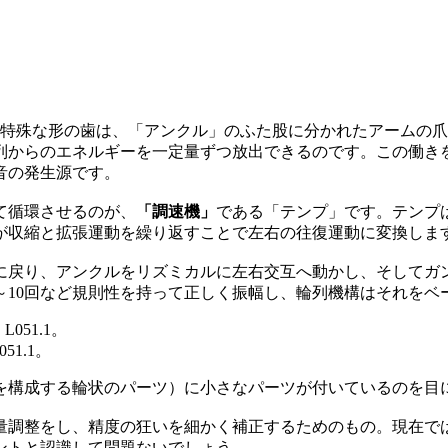
の特殊な形の歯は、「アンクル」のふた股に分かれたアームの
列からのエネルギーを一定量ずつ放出できるのです。この働き
音の発生源です。
て循環させるのが、
「調速機」
である「テンプ」です。テンプ
が収縮と拡張運動を繰り返すことで左右の往復運動に変換しま
に戻り、アンクルをリズミカルに左右交互へ動かし、そしてガ
～10回など規則性を持って正しく振幅し、輪列機構はそれをベー
51.1。
を構成する輪状のパーツ）に小さなパーツが付いているのを目
量調整をし、精度の狂いを細かく補正するためのもの。現在で
ントと認識して問題ないでしょう。