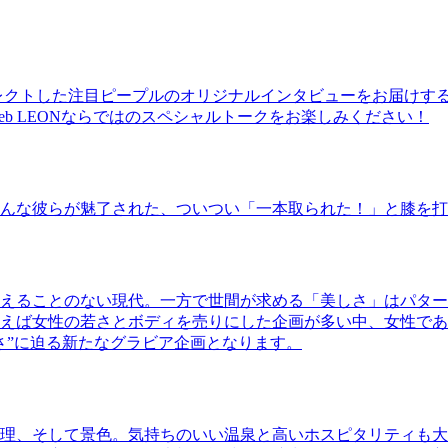
レクトした注目ピープルのオリジナルインタビューをお届けす
b LEONならではのスペシャルトークをお楽しみください！
んな彼らが魅了された、ついつい「一本取られた！」と膝を打
えることのない現代。一方で世間が求める「美しさ」はパター
ば女性の若さとボディを売りにした企画が多い中、女性であるKao
さ”に迫る新たなグラビア企画となります。
理、そして景色。気持ちのいい温泉と高いホスピタリティも大