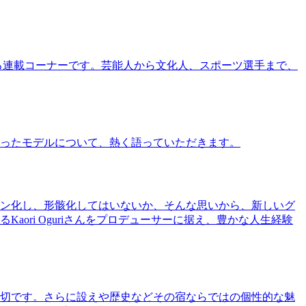
る連載コーナーです。芸能人から文化人、スポーツ選手まで、
ったモデルについて、熱く語っていただきます。
ン化し、形骸化してはいないか、そんな思いから、新しいグ
ri Oguriさんをプロデューサーに据え、豊かな人生経験
切です。さらに設えや歴史などその宿ならではの個性的な魅