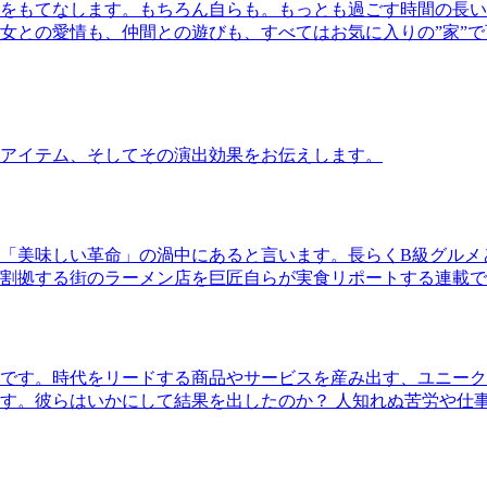
をもてなします。もちろん自らも。もっとも過ごす時間の長い
女との愛情も、仲間との遊びも、すべてはお気に入りの”家”
アイテム、そしてその演出効果をお伝えします。
「美味しい革命」の渦中にあると言います。長らくB級グルメ
割拠する街のラーメン店を巨匠自らが実食リポートする連載で
です。時代をリードする商品やサービスを産み出す、ユニーク
す。彼らはいかにして結果を出したのか？ 人知れぬ苦労や仕