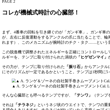
PAGE 2
コレが機械式時計の心臓部！
まず、4番車の回転を引き継ぐのが「ガンギ車」。ガンギ車
が、左右に反復運動をするアンクルの爪に当たることで、輪
れます）、このメカニズムが腕時計のチク・タク……という
この脱進機で調整されたエネルギーを正確にコントロールし
ルギーを、テンプに取り付けられた渦状の
「ヒゲゼンマイ」
その力が、テンプに取り付けられた
「振り石」
からアンクル
にそのリズムが一定であるかということ。テンプは1秒間に5
▲ A. ランゲ＆ゾーネの自社製手巻きムーブメントCal. L0
そんな心臓部とも呼べるテンプですが、
「テンワ」
（テンプ
それは
「チラネジ」
というネジ状のウエイトで、テンワの重
る場合もありますが、チラネジが付いていたら高級ムーブメ