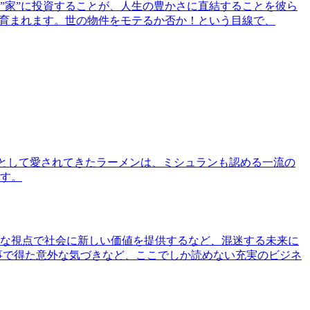
”家”に投資することが、人生の豊かさに直結することを彼ら
で育まれます。世の物件をモテるか否か！という目線で、
として愛されてきたラーメンは、ミシュランも認める一流の
す。
な視点で社会に新しい価値を提供するなど、混迷する未来に
事で得た意外な気づきなど、ここでしか読めない充実のビジネ