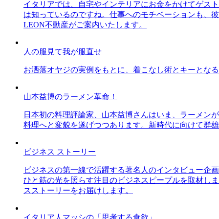
イタリアでは、自宅やインテリアにお金をかけてゲスト
は知っているのですね。仕事へのモチベーションも、彼
LEON不動産がご案内いたします。
人の服見て我が服直せ
お洒落オヤジの実例をもとに、着こなし術とキーとなる
山本益博のラーメン革命！
日本初の料理評論家、山本益博さんはいま、ラーメンが
料理へと変貌を遂げつつあります。新時代に向けて群雄
ビジネス ストーリー
ビジネスの第一線で活躍する著名人のインタビュー企画
ひと筋の光を照らす注目のビジネスピープルを取材しま
スストーリーをお届けします。
イタリア人マッシの「思考する食欲」