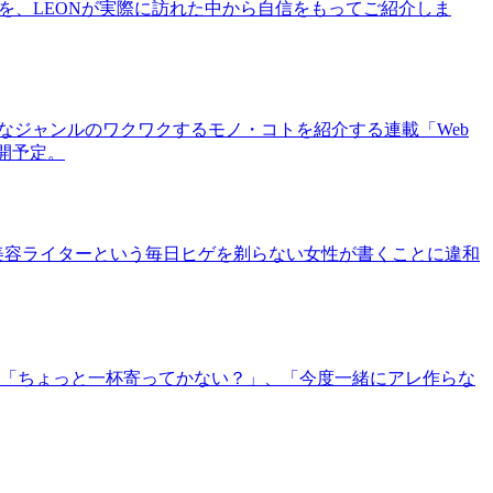
を、LEONが実際に訪れた中から自信をもってご紹介しま
まなジャンルのワクワクするモノ・コトを紹介する連載「Web
公開予定。
美容ライターという毎日ヒゲを剃らない女性が書くことに違和
「ちょっと一杯寄ってかない？」、「今度一緒にアレ作らな