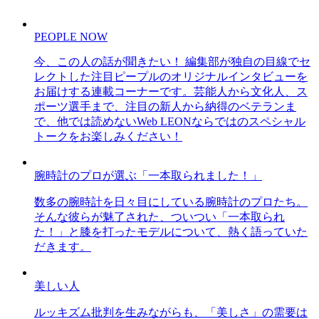
PEOPLE NOW
今、この人の話が聞きたい！ 編集部が独自の目線でセ
レクトした注目ピープルのオリジナルインタビューを
お届けする連載コーナーです。芸能人から文化人、ス
ポーツ選手まで、注目の新人から納得のベテランま
で、他では読めないWeb LEONならではのスペシャル
トークをお楽しみください！
腕時計のプロが選ぶ「一本取られました！」
数多の腕時計を日々目にしている腕時計のプロたち。
そんな彼らが魅了された、ついつい「一本取られ
た！」と膝を打ったモデルについて、熱く語っていた
だきます。
美しい人
ルッキズム批判を生みながらも、「美しさ」の需要は