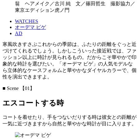
翁 ヘアメイク／古川 純 文／篠田哲生 撮影協力／
東京エディション虎ノ門
WATCHES
オーデマ ピゲ
AD
寒風吹きすさぶこれからの季節は、ふたりの距離をぐっと近
づけてくれるでしょう。しかしこういった接近戦では、ファ
ッション以上に時計が見られるもの。だからこそ華やかで印
象的な時計を選びたい。「オーデマ ピゲ」の人気モデルな
ら立体的なケースフォルムと華やかなダイヤルカラーで、個
性を演出できますよ。
■ Scene 【01】
エスコートする時
コートを着せたり、手をつないだりする時は彼女との距離が
一気に近づきますから自然と華やかな時計が目に入ります。