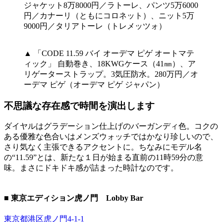
ジャケット8万8000円／ラトーレ、パンツ5万6000
円／カナーリ（ともにコロネット）、ニット5万
9000円／タリアトーレ（トレメッツォ）
▲ 「CODE 11.59 バイ オーデマ ピゲ オートマテ
ィック」 自動巻き、18KWGケース（41㎜）、ア
リゲーターストラップ。3気圧防水。280万円／オ
ーデマ ピゲ（オーデマ ピゲ ジャパン）
不思議な存在感で時間を演出します
ダイヤルはグラデーション仕上げのバーガンディ色。コクの
ある優雅な色合いはメンズウォッチではかなり珍しいので、
さり気なく主張できるアクセントに。ちなみにモデル名
の“11.59”とは、新たな１日が始まる直前の11時59分の意
味。まさにドキドキ感が詰まった時計なのです。
■ 東京エディション虎ノ門 Lobby Bar
東京都港区虎ノ門4-1-1