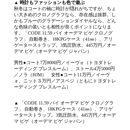
▲ 時計もファッションも色で遊ぶ
秋冬はコートの袖に時計が隠れがちですが、ちょ
い大きめのクロノグラフなら、存在感は抜群。し
かもブルーのグラデーションダイヤルなら、どん
な色味の装いとも相性が良くポイントになりま
す。「CODE 11.59 バイ オーデマ ピゲ クロノグ
ラフ」 自動巻き、18KPGケース（41㎜）、アリ
ゲーターストラップ。3気圧防水。445万円／オー
デマ ピゲ（オーデマ ピゲ ジャパン）
男性●コート7万8000円／イーヴォ（トヨダトレ
ーディング プレスルーム）、ストール4万5000円
／ノラ（HJM） 女性●コート11万円／イーヴ
ォ、ニット３万円／アスペジ（ともにトヨダトレ
ーディング プレスルーム）
▲ 「CODE 11.59 バイ オーデマ ピゲ クロノグラ
フ」 自動巻き、18KPGケース（41㎜）、アリゲ
ーターストラップ。3気圧防水。445万円／オーデ
マ ピゲ（オーデマ ピゲ ジャパン）