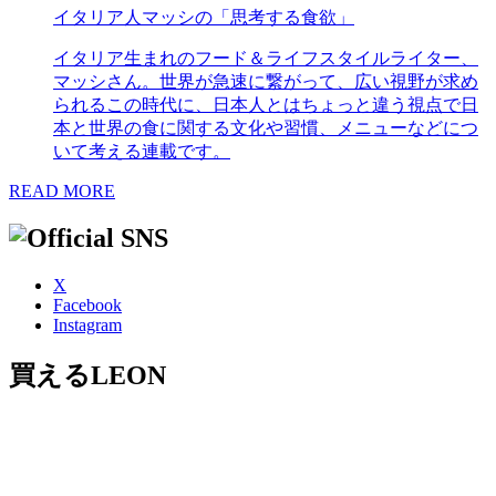
イタリア人マッシの「思考する食欲」
イタリア生まれのフード＆ライフスタイルライター、
マッシさん。世界が急速に繋がって、広い視野が求め
られるこの時代に、日本人とはちょっと違う視点で日
本と世界の食に関する文化や習慣、メニューなどにつ
いて考える連載です。
READ MORE
X
Facebook
Instagram
買えるLEON