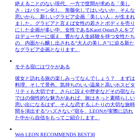
絶えることのない現代。一方で世間が求める「美し
さ」はパターン化し、形骸化してはいないか、そんな
思いから、新しいグラビア企画「美しい人」が生まれ
ました。グラビアと言えば女性の若さとボディを売り
にした企画が多い中、女性であるKaori Oguriさんをプ
ロデューサーに据え、豊かな人生経験を持つ女性たち
の、内面から醸し出される“大人の美しさ”に迫る新た
なグラビア企画となります。
モテる宿にはワケがある
彼女と訪れる旅の楽しみってなんでしょう？ まずは
料理、そして景色。気持ちのいい温泉と高いホスピタ
リティも大切です。さらに設えや歴史などその宿なら
ではの個性的な魅力があれば、旅はきっと素晴らしい
思い出になるはず。そんな恋するふたりの大切な旅時
間を演出する“ハズさない”宿を、LEONが実際に訪れ
た中から自信をもってご紹介します。
Web LEON RECOMMENDS BEST30