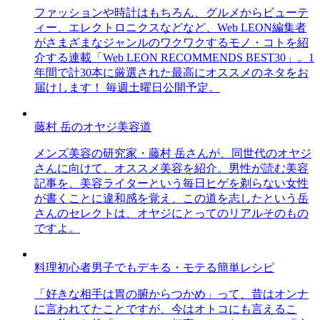
ファッションや時計はもちろん、グルメからビューテ
ィー、エレクトロニクスなどなど、Web LEON編集者
がさまざまなジャンルのワクワクするモノ・コトを紹
介する連載「Web LEON RECOMMENDS BEST30」。1
年間で計30本に厳選された最高にオススメのネタをお
届けします！ 毎週土曜日公開予定。
藤村 岳のオヤジ美容道
メンズ美容の研究家・藤村 岳さんが、同世代のオヤジ
さんに向けて、オススメ美容を紹介。男性が読む美容
記事を、美容ライターという毎日ヒゲを剃らない女性
が書くことに違和感を覚え、この道を志したという岳
さんのセレクトは、オヤジにとってのリアルそのもの
ですよ。
料理初心者男子でもデキる・モテる簡単レシピ
「好きな相手は胃の腑からつかめ」って、昔はオンナ
に言われてたことですが、今はオトコにも言えるこ