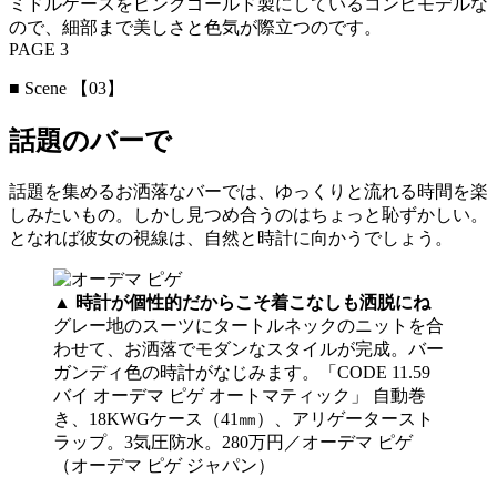
ミドルケースをピンクゴールド製にしているコンビモデルな
ので、細部まで美しさと色気が際立つのです。
PAGE 3
■ Scene 【03】
話題のバーで
話題を集めるお洒落なバーでは、ゆっくりと流れる時間を楽
しみたいもの。しかし見つめ合うのはちょっと恥ずかしい。
となれば彼女の視線は、自然と時計に向かうでしょう。
▲ 時計が個性的だからこそ着こなしも洒脱にね
グレー地のスーツにタートルネックのニットを合
わせて、お洒落でモダンなスタイルが完成。バー
ガンディ色の時計がなじみます。「CODE 11.59
バイ オーデマ ピゲ オートマティック」 自動巻
き、18KWGケース（41㎜）、アリゲータースト
ラップ。3気圧防水。280万円／オーデマ ピゲ
（オーデマ ピゲ ジャパン）