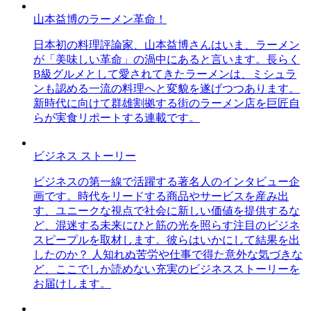
山本益博のラーメン革命！
日本初の料理評論家、山本益博さんはいま、ラーメン
が「美味しい革命」の渦中にあると言います。長らく
B級グルメとして愛されてきたラーメンは、ミシュラ
ンも認める一流の料理へと変貌を遂げつつあります。
新時代に向けて群雄割拠する街のラーメン店を巨匠自
らが実食リポートする連載です。
ビジネス ストーリー
ビジネスの第一線で活躍する著名人のインタビュー企
画です。時代をリードする商品やサービスを産み出
す、ユニークな視点で社会に新しい価値を提供するな
ど、混迷する未来にひと筋の光を照らす注目のビジネ
スピープルを取材します。彼らはいかにして結果を出
したのか？ 人知れぬ苦労や仕事で得た意外な気づきな
ど、ここでしか読めない充実のビジネスストーリーを
お届けします。