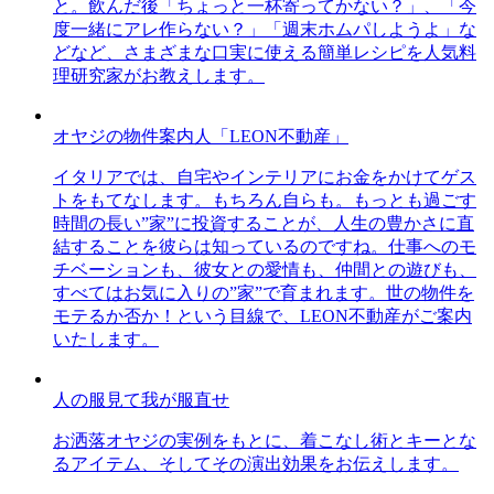
と。飲んだ後「ちょっと一杯寄ってかない？」、「今
度一緒にアレ作らない？」「週末ホムパしようよ」な
どなど、さまざまな口実に使える簡単レシピを人気料
理研究家がお教えします。
オヤジの物件案内人「LEON不動産」
イタリアでは、自宅やインテリアにお金をかけてゲス
トをもてなします。もちろん自らも。もっとも過ごす
時間の長い”家”に投資することが、人生の豊かさに直
結することを彼らは知っているのですね。仕事へのモ
チベーションも、彼女との愛情も、仲間との遊びも、
すべてはお気に入りの”家”で育まれます。世の物件を
モテるか否か！という目線で、LEON不動産がご案内
いたします。
人の服見て我が服直せ
お洒落オヤジの実例をもとに、着こなし術とキーとな
るアイテム、そしてその演出効果をお伝えします。