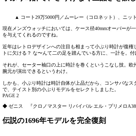
▲ コート29万5000円／ムーレー（コロネット）、ニ
現在メンズウォッチにおいては、ケース径40mmオーバーが
を与えてくれるのですね。
近年はレトロデザインへの注目も相まって小ぶり時計が復権
トに欠ける？ な〜んて二の足を踏んでいる方に、一計を。
それが、セーター袖口の上に時計を巻くというこなし技。欧
腕元が演出できるというわけ。
しかも、小ぶり時計は時計自体が上品だから、コンサバなス
で、テイスト別の小ぶりモデルをセレクトしました。
PAGE 2
◆ ゼニス 『クロノマスター リバイバル エル・プリメロA3
伝説の1696年モデルを完全復刻