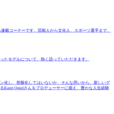
る連載コーナーです。芸能人から文化人、スポーツ選手まで、
ったモデルについて、熱く語っていただきます。
ン化し、形骸化してはいないか、そんな思いから、新しいグ
ri Oguriさんをプロデューサーに据え、豊かな人生経験