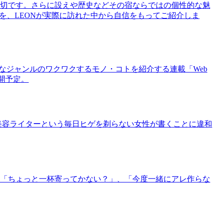
切です。さらに設えや歴史などその宿ならではの個性的な魅
を、LEONが実際に訪れた中から自信をもってご紹介しま
まなジャンルのワクワクするモノ・コトを紹介する連載「Web
公開予定。
美容ライターという毎日ヒゲを剃らない女性が書くことに違和
「ちょっと一杯寄ってかない？」、「今度一緒にアレ作らな