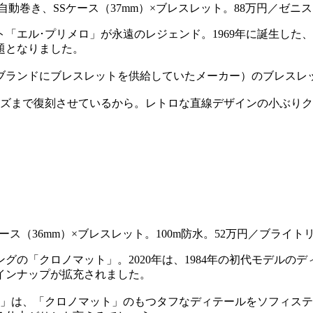
」自動巻き、SSケース（37mm）×ブレスレット。88万円／ゼニ
「エル･プリメロ」が永遠のレジェンド。1969年に誕生した、
題となりました。
ブランドにブレスレットを供給していたメーカー）のブレスレ
イズまで復刻させているから。レトロな直線デザインの小ぶり
ケース（36mm）×ブレスレット。100m防水。52万円／ブラ
グの「クロノマット」。2020年は、1984年の初代モデルの
インナップが拡充されました。
36」は、「クロノマット」のもつタフなディテールをソフィステ