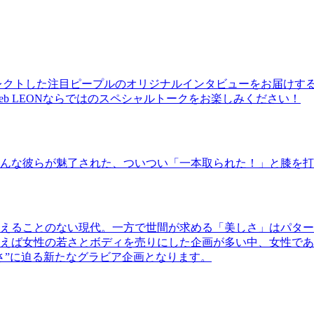
レクトした注目ピープルのオリジナルインタビューをお届けす
b LEONならではのスペシャルトークをお楽しみください！
んな彼らが魅了された、ついつい「一本取られた！」と膝を打
えることのない現代。一方で世間が求める「美しさ」はパター
ば女性の若さとボディを売りにした企画が多い中、女性であるKao
さ”に迫る新たなグラビア企画となります。