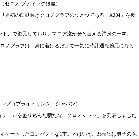
ス（ゼニス ブティック銀座）
世界初の自動巻きクロノグラフのひとつである「A384」を復
ットまで復元しており、マニア泣かせと言える渾身の一本。
クロノグラフは、身に着けるだけで一気に時計通な腕元になる
イトリング（ブライトリング・ジャパン）
ディテールを盛り込んだ新たな「クロノマット」を発表しました
ィケートしたコンパクトな1本。とはいえ、36㎜径は男子の腕