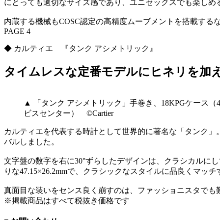
にとっても適切なサイズ感であり、ユニセックスでも楽しめ
内蔵する機械もCOSC認定の高精度ムーブメントを搭載する
PAGE 4
◆ カルティエ 『タンク アシメトリック』
タイムレスな定番モデルにヒネリを加
▲ 「タンク アシメトリック」手巻き、18KPGケース（47
ビスセンター） ©Cartier
カルティエを代表する時計として世界的に著名な「タンク」。
バルしました。
文字盤の数字を右に30°ずらしたデザインは、クラシカルに
りな47.15×26.2mmで、クラシックなスタイルに品良くマ
真面目な装いをセンス良く崩すのは、ファッショニスタでも
※掲載商品はすべて税抜き価格です