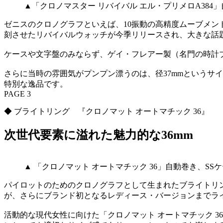
▲「クロノマスター リバイバル エル・プリメロA384
ゼニスのクロノグラフといえば、10振動の高精度ムーブメント
刻させたリバイバルウォッチが今季リリースされ、大きな話
ケースや文字盤のみならず、ゲイ・フレアー製（名門の時計
さらに当時の雰囲気がプンプン漂うのは、径37mmというサ
特別な逸品です。
PAGE 3
◆ ブライトリング 『クロノマット オートマチック 36』
次世代要素に溢れた魅力的な36mm
▲ 「クロノマット オートマチック 36」自動巻き、SS
パイロットのためのクロノグラフとして生まれたブライトリン
が、さらにブランド初となるレディース・バージョンまでラ
活動的な現代女性に向けた「クロノマット オートマチック 