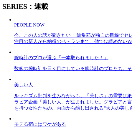
SERIES：連載
PEOPLE NOW
今、この人の話が聞きたい！ 編集部が独自の目線でセ
注目の新人から納得のベテランまで、他では読めないWe
腕時計のプロが選ぶ「一本取られました！」
数多の腕時計を日々目にしている腕時計のプロたち。そ
美しい人
ルッキズム批判を生みながらも、「美しさ」の需要は絶
ラビア企画「美しい人」が生まれました。グラビアと言え
を持つ女性たちの、内面から醸し出される“大人の美し
モテる宿にはワケがある