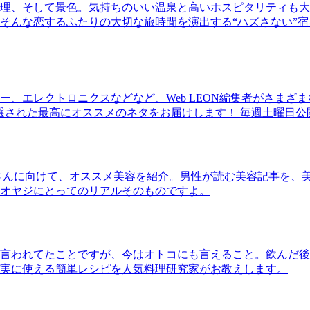
理、そして景色。気持ちのいい温泉と高いホスピタリティも大
そんな恋するふたりの大切な旅時間を演出する“ハズさない”宿
、エレクトロニクスなどなど、Web LEON編集者がさまざ
30本に厳選された最高にオススメのネタをお届けします！ 毎週土曜日
さんに向けて、オススメ美容を紹介。男性が読む美容記事を、
オヤジにとってのリアルそのものですよ。
言われてたことですが、今はオトコにも言えること。飲んだ後
実に使える簡単レシピを人気料理研究家がお教えします。