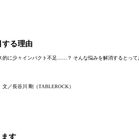
目する理由
ス的に少々インパクト不足……？ そんな悩みを解消するとって
文／長谷川 剛（TABLEROCK）
します