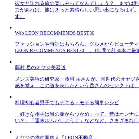
彼女と訪れる旅の楽しみってなんでしょう？ まずは料
力があれば、旅はきっと素晴らしい思い出になるはず。
す。
Web LEON RECOMMENDS BEST30
ファッションや時計はもちろん、グルメからビューティー
LEON RECOMMENDS BEST30」。1年間で計
藤村 岳のオヤジ美容道
メンズ美容の研究家・藤村 岳さんが、同世代のオヤジ
感を覚え、この道を志したという岳さんのセレクトは、
料理初心者男子でもデキる・モテる簡単レシピ
「好きな相手は胃の腑からつかめ」って、昔はオンナに
い？」「週末ホムパしようよ」などなど、さまざまな口
オヤジの物件案内人「LEON不動産」