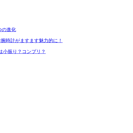
つの進化
新作腕時計がますます魅力的に！
は小振り？コンプリ？