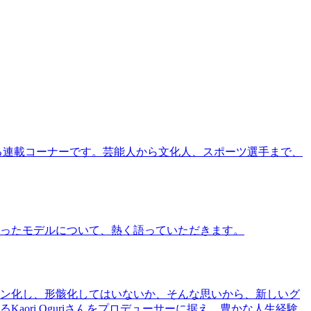
る連載コーナーです。芸能人から文化人、スポーツ選手まで、
ったモデルについて、熱く語っていただきます。
ン化し、形骸化してはいないか、そんな思いから、新しいグ
ri Oguriさんをプロデューサーに据え、豊かな人生経験