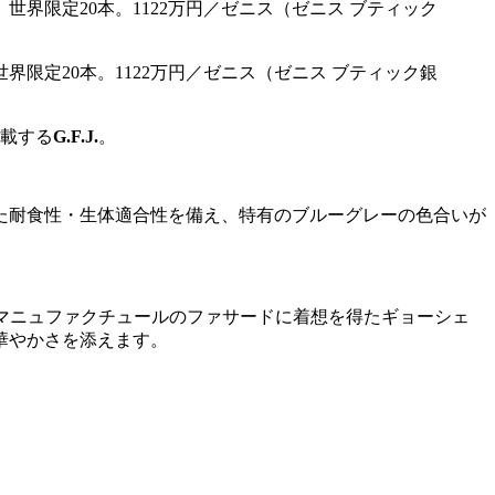
圧防水。世界限定20本。1122万円／ゼニス（ゼニス ブティック銀
搭載する
G.F.J.
。
た耐食性・生体適合性を備え、特有のブルーグレーの色合いが
 マニュファクチュールのファサードに着想を得たギョーシェ
華やかさを添えます。