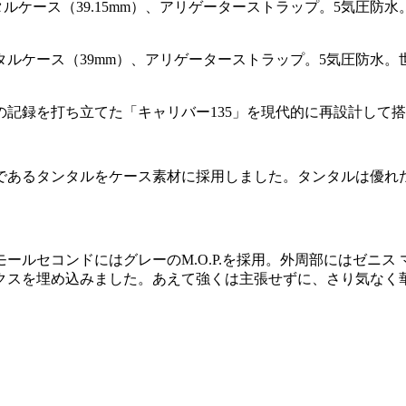
212）手巻き、タンタルケース（39mm）、アリゲーターストラップ。5気
の記録を打ち立てた「キャリバー135」を現代的に再設計して
であるタンタルをケース素材に採用しました。タンタルは優れ
ールセコンドにはグレーのM.O.P.を採用。外周部にはゼニス
ックスを埋め込みました。あえて強くは主張せずに、さり気なく