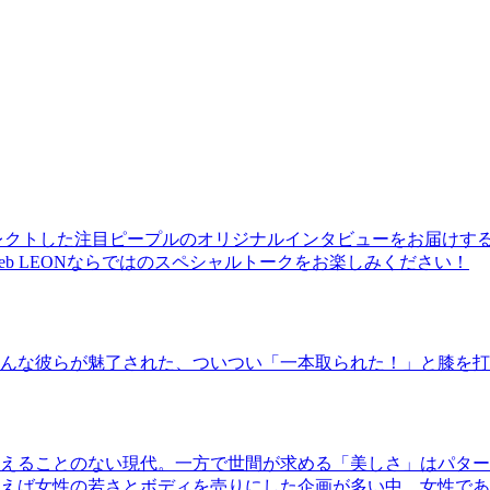
レクトした注目ピープルのオリジナルインタビューをお届けす
b LEONならではのスペシャルトークをお楽しみください！
んな彼らが魅了された、ついつい「一本取られた！」と膝を打
えることのない現代。一方で世間が求める「美しさ」はパター
ば女性の若さとボディを売りにした企画が多い中、女性であるKao