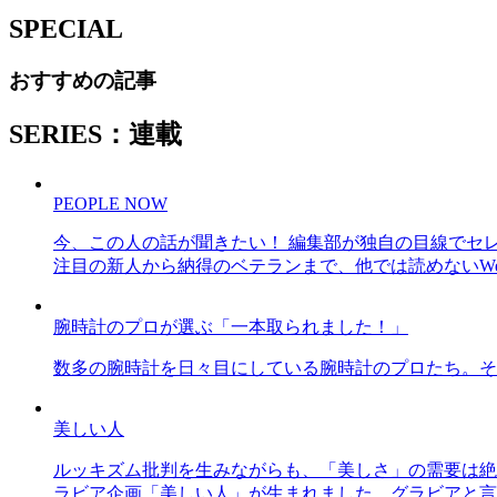
SPECIAL
おすすめの記事
SERIES：連載
PEOPLE NOW
今、この人の話が聞きたい！ 編集部が独自の目線でセ
注目の新人から納得のベテランまで、他では読めないWe
腕時計のプロが選ぶ「一本取られました！」
数多の腕時計を日々目にしている腕時計のプロたち。そ
美しい人
ルッキズム批判を生みながらも、「美しさ」の需要は絶
ラビア企画「美しい人」が生まれました。グラビアと言え