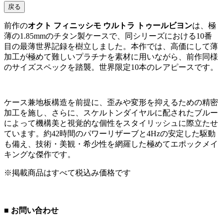
戻る
前作の
オクト フィニッシモ ウルトラ トゥールビヨン
は、極
薄の1.85mmのチタン製ケースで、同シリーズにおける10番
目の最薄世界記録を樹立しました。本作では、高価にして薄
加工が極めて難しいプラチナを素材に用いながら、前作同様
のサイズスペックを踏襲。世界限定10本のレアピースです。
ケース兼地板構造を前提に、歪みや変形を抑えるための精密
加工を施し、さらに、スケルトンダイヤルに配されたブルー
によって機構美と視覚的な個性をスタイリッシュに際立たせ
ています。約42時間のパワーリザーブと4Hzの安定した駆動
も備え、技術・美観・希少性を網羅した極めてエポックメイ
キングな傑作です。
※掲載商品はすべて税込み価格です
■ お問い合わせ