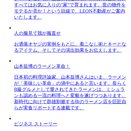
すべてはお気に入りの”家”で育まれます。世の物件を
モテるか否か！という目線で、LEON不動産がご案内
いたします。
人の服見て我が服直せ
お洒落オヤジの実例をもとに、着こなし術とキーとな
るアイテム、そしてその演出効果をお伝えします。
山本益博のラーメン革命！
日本初の料理評論家、山本益博さんはいま、ラーメン
が「美味しい革命」の渦中にあると言います。長らく
B級グルメとして愛されてきたラーメンは、ミシュラ
ンも認める一流の料理へと変貌を遂げつつあります。
新時代に向けて群雄割拠する街のラーメン店を巨匠自
らが実食リポートする連載です。
ビジネス ストーリー