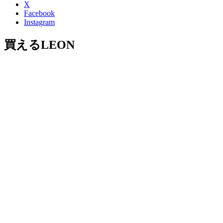
X
Facebook
Instagram
買えるLEON