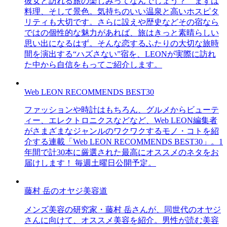
彼女と訪れる旅の楽しみってなんでしょう？ まずは
料理、そして景色。気持ちのいい温泉と高いホスピタ
リティも大切です。さらに設えや歴史などその宿なら
ではの個性的な魅力があれば、旅はきっと素晴らしい
思い出になるはず。そんな恋するふたりの大切な旅時
間を演出する“ハズさない”宿を、LEONが実際に訪れ
た中から自信をもってご紹介します。
Web LEON RECOMMENDS BEST30
ファッションや時計はもちろん、グルメからビューテ
ィー、エレクトロニクスなどなど、Web LEON編集者
がさまざまなジャンルのワクワクするモノ・コトを紹
介する連載「Web LEON RECOMMENDS BEST30」。1
年間で計30本に厳選された最高にオススメのネタをお
届けします！ 毎週土曜日公開予定。
藤村 岳のオヤジ美容道
メンズ美容の研究家・藤村 岳さんが、同世代のオヤジ
さんに向けて、オススメ美容を紹介。男性が読む美容