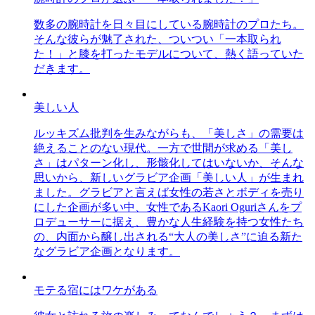
数多の腕時計を日々目にしている腕時計のプロたち。
そんな彼らが魅了された、ついつい「一本取られ
た！」と膝を打ったモデルについて、熱く語っていた
だきます。
美しい人
ルッキズム批判を生みながらも、「美しさ」の需要は
絶えることのない現代。一方で世間が求める「美し
さ」はパターン化し、形骸化してはいないか、そんな
思いから、新しいグラビア企画「美しい人」が生まれ
ました。グラビアと言えば女性の若さとボディを売り
にした企画が多い中、女性であるKaori Oguriさんをプ
ロデューサーに据え、豊かな人生経験を持つ女性たち
の、内面から醸し出される“大人の美しさ”に迫る新た
なグラビア企画となります。
モテる宿にはワケがある