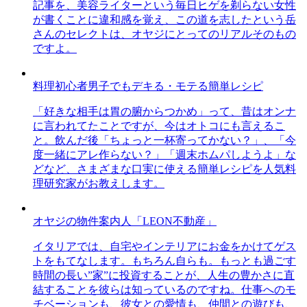
記事を、美容ライターという毎日ヒゲを剃らない女性
が書くことに違和感を覚え、この道を志したという岳
さんのセレクトは、オヤジにとってのリアルそのもの
ですよ。
料理初心者男子でもデキる・モテる簡単レシピ
「好きな相手は胃の腑からつかめ」って、昔はオンナ
に言われてたことですが、今はオトコにも言えるこ
と。飲んだ後「ちょっと一杯寄ってかない？」、「今
度一緒にアレ作らない？」「週末ホムパしようよ」な
どなど、さまざまな口実に使える簡単レシピを人気料
理研究家がお教えします。
オヤジの物件案内人「LEON不動産」
イタリアでは、自宅やインテリアにお金をかけてゲス
トをもてなします。もちろん自らも。もっとも過ごす
時間の長い”家”に投資することが、人生の豊かさに直
結することを彼らは知っているのですね。仕事へのモ
チベーションも、彼女との愛情も、仲間との遊びも、