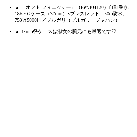
▲ 「オクト フィニッシモ」（Ref.104120）自動巻き、
18KYGケース（37mm）×ブレスレット。30m防水。
753万5000円／ブルガリ（ブルガリ・ジャパン）
▲ 37mm径ケースは淑女の腕元にも最適です♡