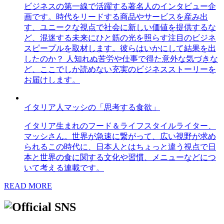
ビジネスの第一線で活躍する著名人のインタビュー企
画です。時代をリードする商品やサービスを産み出
す、ユニークな視点で社会に新しい価値を提供するな
ど、混迷する未来にひと筋の光を照らす注目のビジネ
スピープルを取材します。彼らはいかにして結果を出
したのか？ 人知れぬ苦労や仕事で得た意外な気づきな
ど、ここでしか読めない充実のビジネスストーリーを
お届けします。
イタリア人マッシの「思考する食欲」
イタリア生まれのフード＆ライフスタイルライター、
マッシさん。世界が急速に繋がって、広い視野が求め
られるこの時代に、日本人とはちょっと違う視点で日
本と世界の食に関する文化や習慣、メニューなどにつ
いて考える連載です。
READ MORE