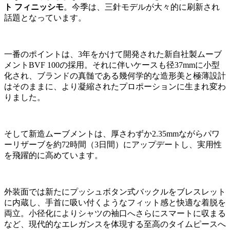
ト フィニッシモ
。今季は、三針モデルが大々的に刷新され
話題となっています。
一番のポイントは、3年をかけて開発された新自社製ムーブ
メントBVF 100の採用。それに伴いケースも径37mmに小型
化され、ブランドの真髄である幾何学的な造形美と極薄設計
はそのままに、より凝縮されたプロポーションに生まれ変わ
りました。
そして新造ムーブメントは、厚さわずか2.35mmながらパワ
ーリザーブを約72時間（3日間）にアップデートし、実用性
を飛躍的に高めています。
外装面では新たにプッシュボタン式バックルをブレスレット
に内蔵し、手首に吸い付くようなフィット感と快適な着脱を
両立。小径化によりシャツの袖口へさらにスマートに収まる
など、現代的なエレガンスを体現する至高のタイムピースへ