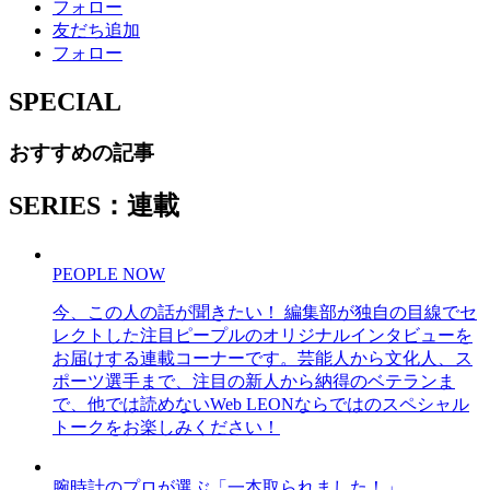
フォロー
友だち追加
フォロー
SPECIAL
おすすめの記事
SERIES：連載
PEOPLE NOW
今、この人の話が聞きたい！ 編集部が独自の目線でセ
レクトした注目ピープルのオリジナルインタビューを
お届けする連載コーナーです。芸能人から文化人、ス
ポーツ選手まで、注目の新人から納得のベテランま
で、他では読めないWeb LEONならではのスペシャル
トークをお楽しみください！
腕時計のプロが選ぶ「一本取られました！」