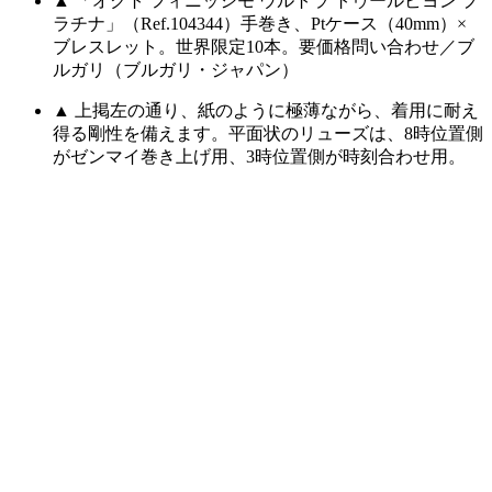
▲ 「オクト フィニッシモ ウルトラ トゥールビヨン プ
ラチナ」（Ref.104344）手巻き、Ptケース（40mm）×
ブレスレット。世界限定10本。要価格問い合わせ／ブ
ルガリ（ブルガリ・ジャパン）
▲ 上掲左の通り、紙のように極薄ながら、着用に耐え
得る剛性を備えます。平面状のリューズは、8時位置側
がゼンマイ巻き上げ用、3時位置側が時刻合わせ用。