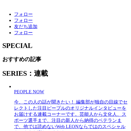
フォロー
フォロー
友だち追加
フォロー
SPECIAL
おすすめの記事
SERIES：連載
PEOPLE NOW
今、この人の話が聞きたい！ 編集部が独自の目線でセ
レクトした注目ピープルのオリジナルインタビューを
お届けする連載コーナーです。芸能人から文化人、ス
ポーツ選手まで、注目の新人から納得のベテランま
で、他では読めないWeb LEONならではのスペシャル