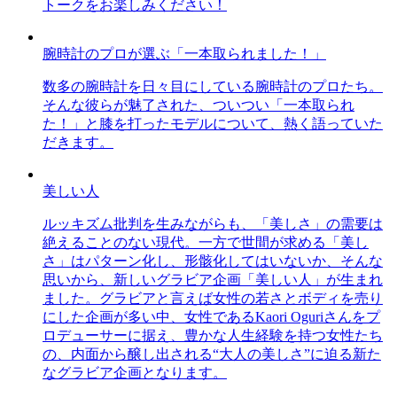
トークをお楽しみください！
腕時計のプロが選ぶ「一本取られました！」
数多の腕時計を日々目にしている腕時計のプロたち。
そんな彼らが魅了された、ついつい「一本取られ
た！」と膝を打ったモデルについて、熱く語っていた
だきます。
美しい人
ルッキズム批判を生みながらも、「美しさ」の需要は
絶えることのない現代。一方で世間が求める「美し
さ」はパターン化し、形骸化してはいないか、そんな
思いから、新しいグラビア企画「美しい人」が生まれ
ました。グラビアと言えば女性の若さとボディを売り
にした企画が多い中、女性であるKaori Oguriさんをプ
ロデューサーに据え、豊かな人生経験を持つ女性たち
の、内面から醸し出される“大人の美しさ”に迫る新た
なグラビア企画となります。