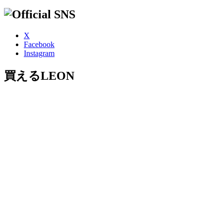
X
Facebook
Instagram
買えるLEON