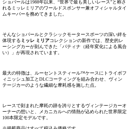
ショパールは1988年以来、“世界で最も美しいレース”と称さ
れるミッレミリアのワールドスポンサー兼オフィシャルタイ
ムキーパーを務めてきました。
そんなショパールとクラシックモータースポーツの深い絆を
体現する
ミッレ ミリア
コレクションの新作では、歴史的レ
ーシングカーが刻んできた「パティナ（経年変化による風合
い）」が再現されています。
最大の特徴は、ルーセントスティール™ケースにトライボフ
ィニッシュ加工とDLCコーティングを組み合わせ、ヴィン
テージカーのような繊細な摩耗感を施した点。
レースで刻まれた摩耗の跡を誇りとするヴィンテージカーオ
ーナーの想いと、メカニカルへの情熱が込められた世界限定
100本限定モデルです。
※掲載商品はすべて税込み価格です