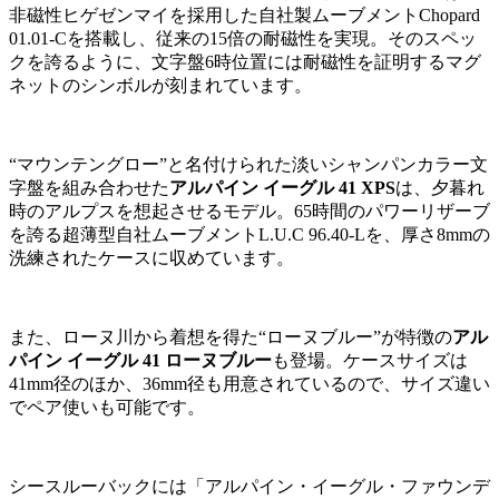
非磁性ヒゲゼンマイを採用した自社製ムーブメントChopard
01.01-Cを搭載し、従来の15倍の耐磁性を実現。そのスペッ
クを誇るように、文字盤6時位置には耐磁性を証明するマグ
ネットのシンボルが刻まれています。
“マウンテングロー”と名付けられた淡いシャンパンカラー文
字盤を組み合わせた
アルパイン イーグル 41 XPS
は、夕暮れ
時のアルプスを想起させるモデル。65時間のパワーリザーブ
を誇る超薄型自社ムーブメントL.U.C 96.40-Lを、厚さ8mmの
洗練されたケースに収めています。
また、ローヌ川から着想を得た“ローヌブルー”が特徴の
アル
パイン イーグル 41 ローヌブルー
も登場。ケースサイズは
41mm径のほか、36mm径も用意されているので、サイズ違い
でペア使いも可能です。
シースルーバックには「アルパイン・イーグル・ファウンデ