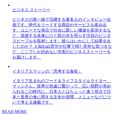
ビジネス ストーリー
ビジネスの第一線で活躍する著名人のインタビュー企
画です。時代をリードする商品やサービスを産み出
す、ユニークな視点で社会に新しい価値を提供するな
ど、混迷する未来にひと筋の光を照らす注目のビジネ
スピープルを取材します。彼らはいかにして結果を出
したのか？ 人知れぬ苦労や仕事で得た意外な気づきな
ど、ここでしか読めない充実のビジネスストーリーを
お届けします。
イタリア人マッシの「思考する食欲」
イタリア生まれのフード＆ライフスタイルライター、
マッシさん。世界が急速に繋がって、広い視野が求め
られるこの時代に、日本人とはちょっと違う視点で日
本と世界の食に関する文化や習慣、メニューなどにつ
いて考える連載です。
READ MORE