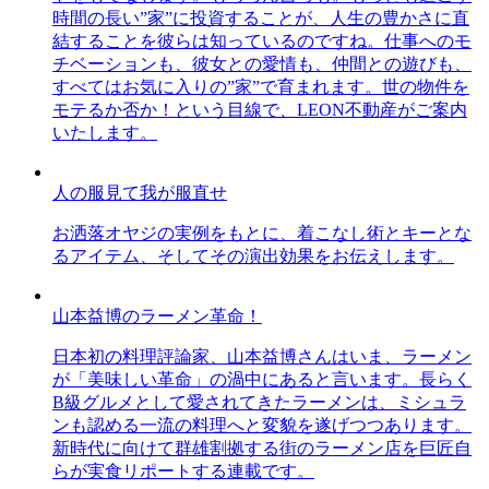
時間の長い”家”に投資することが、人生の豊かさに直
結することを彼らは知っているのですね。仕事へのモ
チベーションも、彼女との愛情も、仲間との遊びも、
すべてはお気に入りの”家”で育まれます。世の物件を
モテるか否か！という目線で、LEON不動産がご案内
いたします。
人の服見て我が服直せ
お洒落オヤジの実例をもとに、着こなし術とキーとな
るアイテム、そしてその演出効果をお伝えします。
山本益博のラーメン革命！
日本初の料理評論家、山本益博さんはいま、ラーメン
が「美味しい革命」の渦中にあると言います。長らく
B級グルメとして愛されてきたラーメンは、ミシュラ
ンも認める一流の料理へと変貌を遂げつつあります。
新時代に向けて群雄割拠する街のラーメン店を巨匠自
らが実食リポートする連載です。