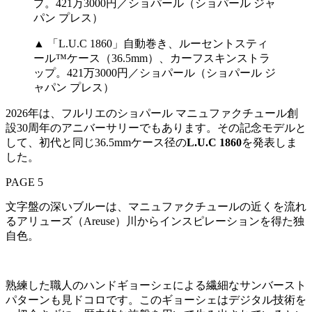
▲ 「L.U.C 1860」自動巻き、ルーセントスティ
ール™ケース（36.5mm）、カーフスキンストラ
ップ。421万3000円／ショパール（ショパール ジ
ャパン プレス）
2026年は、フルリエのショパール マニュファクチュール創
設30周年のアニバーサリーでもあります。その記念モデルと
して、初代と同じ36.5mmケース径の
L.U.C 1860
を発表しま
した。
PAGE 5
文字盤の深いブルーは、マニュファクチュールの近くを流れ
るアリューズ（Areuse）川からインスピレーションを得た独
自色。
熟練した職人のハンドギョーシェによる繊細なサンバースト
パターンも見ドコロです。このギョーシェはデジタル技術を