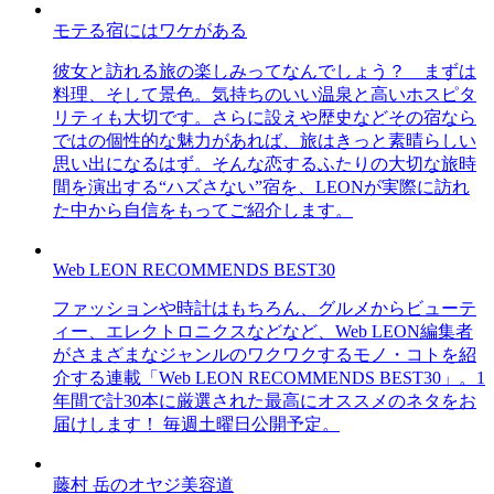
モテる宿にはワケがある
彼女と訪れる旅の楽しみってなんでしょう？ まずは
料理、そして景色。気持ちのいい温泉と高いホスピタ
リティも大切です。さらに設えや歴史などその宿なら
ではの個性的な魅力があれば、旅はきっと素晴らしい
思い出になるはず。そんな恋するふたりの大切な旅時
間を演出する“ハズさない”宿を、LEONが実際に訪れ
た中から自信をもってご紹介します。
Web LEON RECOMMENDS BEST30
ファッションや時計はもちろん、グルメからビューテ
ィー、エレクトロニクスなどなど、Web LEON編集者
がさまざまなジャンルのワクワクするモノ・コトを紹
介する連載「Web LEON RECOMMENDS BEST30」。1
年間で計30本に厳選された最高にオススメのネタをお
届けします！ 毎週土曜日公開予定。
藤村 岳のオヤジ美容道