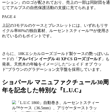
ーション」のロゴが配されており、売上の一部は同財団を通
じてアルプスの自然保護活動の支援に充てられます。
PAGE 4
上記の3モデルのケースとブレスレットには、いずれもリサ
イクル率80%の独自素材、ルーセントスティール™が使用さ
れているのもポイントです。
さらに、18Kエシカルローズゴールド製ケースの艶っぽいム
ードの「
アルパイン イーグル 41 XP CS ローズゴールド
」も
発表。天然木の年輪をイメージした“シェイド オブ ウッ
ド”ブラウンのグラデーション文字盤を採用しています。
ショパール マニュファクチュール30周
年を記念した特別な『
L.U.C
』