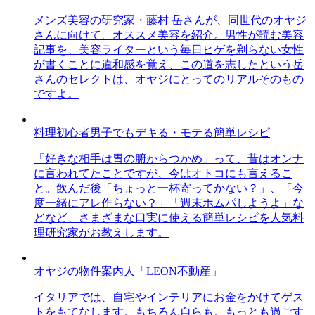
メンズ美容の研究家・藤村 岳さんが、同世代のオヤジ
さんに向けて、オススメ美容を紹介。男性が読む美容
記事を、美容ライターという毎日ヒゲを剃らない女性
が書くことに違和感を覚え、この道を志したという岳
さんのセレクトは、オヤジにとってのリアルそのもの
ですよ。
料理初心者男子でもデキる・モテる簡単レシピ
「好きな相手は胃の腑からつかめ」って、昔はオンナ
に言われてたことですが、今はオトコにも言えるこ
と。飲んだ後「ちょっと一杯寄ってかない？」、「今
度一緒にアレ作らない？」「週末ホムパしようよ」な
どなど、さまざまな口実に使える簡単レシピを人気料
理研究家がお教えします。
オヤジの物件案内人「LEON不動産」
イタリアでは、自宅やインテリアにお金をかけてゲス
トをもてなします。もちろん自らも。もっとも過ごす