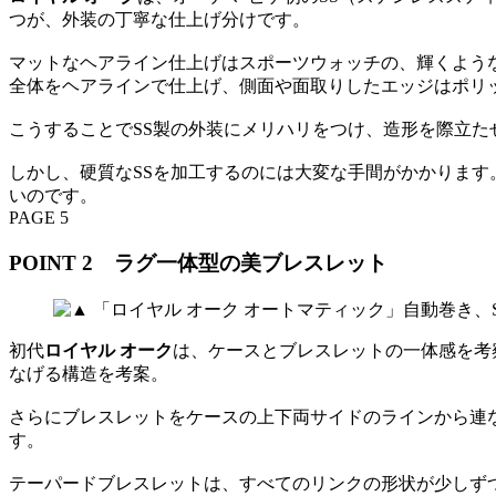
つが、外装の丁寧な仕上げ分けです。
マットなヘアライン仕上げはスポーツウォッチの、輝くよう
全体をヘアラインで仕上げ、側面や面取りしたエッジはポリ
こうすることでSS製の外装にメリハリをつけ、造形を際立た
しかし、硬質なSSを加工するのには大変な手間がかかります
いのです。
PAGE 5
POINT 2 ラグ一体型の美ブレスレット
初代
ロイヤル オーク
は、ケースとブレスレットの一体感を考
なげる構造を考案。
さらにブレスレットをケースの上下両サイドのラインから連
す。
テーパードブレスレットは、すべてのリンクの形状が少しずつ