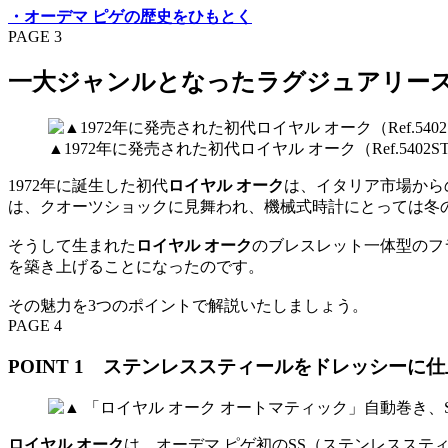
・オーデマ ピゲの歴史をひもとく
PAGE 3
一大ジャンルとなったラグジュアリース
▲1972年に発売された初代ロイヤル オーク（Ref.5402S
1972年に誕生した初代
ロイヤル オーク
は、イタリア市場から
は、クオーツショックに見舞われ、機械式時計にとっては冬
そうして生まれた
ロイヤル オーク
のブレスレット一体型のフ
を築き上げることになったのです。
その魅力を3つのポイントで解説いたしましょう。
PAGE 4
POINT 1 ステンレススティールをドレッシーに
ロイヤル オーク
は、オーデマ ピゲ初のSS（ステンレスス