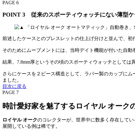
PAGE 6
POINT 3 従来のスポーティウォッチにない薄型
前述したケースとのブレスレットの仕上げ分けと並んで、初
そのためにムーブメントには、当時デイト機能が付いた自動巻きでは
結果、7.8mm厚というその頃のスポーティウォッチとして
さらにケースを２ピース構造として、ラバー製のカップにム
ました。
目次に戻る
PAGE 7
時計愛好家を魅了するロイヤル オーク
ロイヤル オーク
のコレクターが、世界中に数多く存在してい
展開している例は稀です。