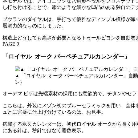
本モデルでは、アイコニックな八角形ベゼルをフロステッド
し打ち付けることで、霜のような細かな凹凸のある独自のテ
ブウランのダイヤルは、手打ちで優雅なディンプル模様が織
層魅力的なものにしました。
構造上どうしても高さが必要となるトゥールビヨンを自動巻き
PAGE 9
「ロイヤル オーク パーペチュアルカレンダー」
▲ 「ロイヤル オーク パーペチュアルカレンダー」自
ン）
オーデマ ピゲは先端素材の採用にも意欲的で、チタンやセラ
こちらは、外装にメゾン初のブルーセラミックを用い、全体
ュとに完璧に仕上げ分けているのは、お見事。
搭載する永久カレンダーは、初代
ロイヤル オーク
から長く用
にある針は、秒針ではなく週数表示。