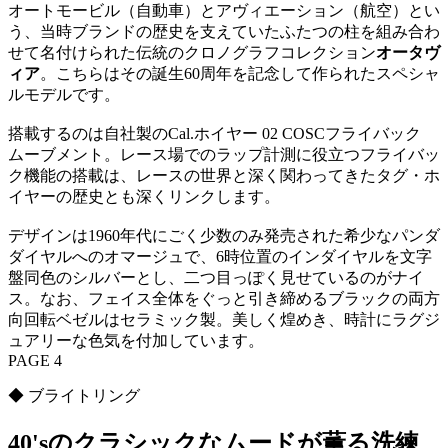
オートモービル（自動車）とアヴィエーション（航空）とい
う、当時ブランドの歴史を支えていたふたつの柱を組み合わ
せて名付けられた伝統のクロノグラフコレクション
オータヴ
ィア
。こちらはその誕生60周年を記念して作られたスペシャ
ルモデルです。
搭載するのは自社製のCal.ホイヤー 02 COSCフライバック
ムーブメント。レース場でのラップ計測に役立つフライバッ
ク機能の搭載は、レースの世界と深く関わってきたタグ・ホ
イヤーの歴史とも深くリンクします。
デザインは1960年代にごく少数のみ発売された希少なパンダ
ダイヤルへのオマージュで、6時位置のインダイヤルを文字
盤同色のシルバーとし、二つ目っぽく見せているのがナイ
ス。なお、フェイス全体をぐっと引き締めるブラックの両方
向回転ベゼルはセラミック製。美しく煌めき、時計にラグジ
ュアリーな色気を付加しています。
PAGE 4
◆ ブライトリング
40'sのクラシックなムードが薫る洗練