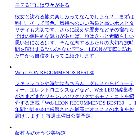
モテる宿にはワケがある
彼女と訪れる旅の楽しみってなんでしょう？ まずは
料理、そして景色。気持ちのいい温泉と高いホスピタ
リティも大切です。さらに設えや歴史などその宿なら
ではの個性的な魅力があれば、旅はきっと素晴らしい
思い出になるはず。そんな恋するふたりの大切な旅時
間を演出する“ハズさない”宿を、LEONが実際に訪れ
た中から自信をもってご紹介します。
Web LEON RECOMMENDS BEST30
ファッションや時計はもちろん、グルメからビューテ
ィー、エレクトロニクスなどなど、Web LEON編集者
がさまざまなジャンルのワクワクするモノ・コトを紹
介する連載「Web LEON RECOMMENDS BEST30」。1
年間で計30本に厳選された最高にオススメのネタをお
届けします！ 毎週土曜日公開予定。
藤村 岳のオヤジ美容道