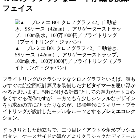
フェイス
▲ 「プレミエ B01 クロノグラフ 42」自動巻き、
SSケース（42mm）、アリゲーターストラップ、
100m防水。100万1000円／ブライトリング（ブラ
イトリング・ジャパン）
ブライトリングのクラシックなクロノグラフといえば、誰も
がすぐに航空回転計算尺を装備した
ナビタイマー
を思い浮か
べると思います。“身に付ける計器”としての魅力がオトコ心
をくすぐる傑作ですが、一方でもう少しシンプルなデザイン
をお求めの方にぴったりなのが、1940年代にウィリー・ブラ
イトリングが設計したモデルをルーツとする
プレミエ
コレク
ション。
すっきりとした顔立ちで、二つ目レイアウトや角形プッシュ
ボタン、ケースサイドの溝などよりクラシックなディテール