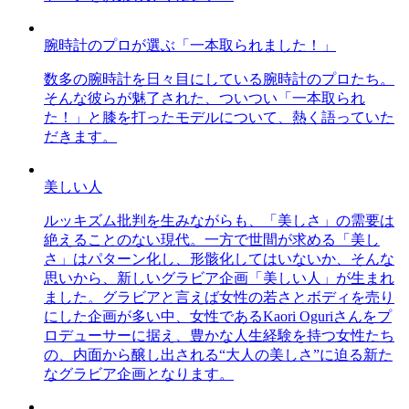
腕時計のプロが選ぶ「一本取られました！」
数多の腕時計を日々目にしている腕時計のプロたち。
そんな彼らが魅了された、ついつい「一本取られ
た！」と膝を打ったモデルについて、熱く語っていた
だきます。
美しい人
ルッキズム批判を生みながらも、「美しさ」の需要は
絶えることのない現代。一方で世間が求める「美し
さ」はパターン化し、形骸化してはいないか、そんな
思いから、新しいグラビア企画「美しい人」が生まれ
ました。グラビアと言えば女性の若さとボディを売り
にした企画が多い中、女性であるKaori Oguriさんをプ
ロデューサーに据え、豊かな人生経験を持つ女性たち
の、内面から醸し出される“大人の美しさ”に迫る新た
なグラビア企画となります。