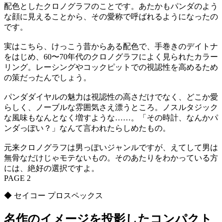
配色としたクロノグラフのことです。あたかもパンダのよう
な顔に見えることから、その愛称で呼ばれるようになったの
です。
実はこちら、けっこう昔からある配色で、手巻きのデイトナ
をはじめ、60〜70年代のクロノグラフによく見られたカラー
リング。レーシングやコックピットでの視認性を高めるため
の策だったんでしょう。
パンダダイヤルの魅力は視認性の高さだけでなく、どこか愛
らしく、ノーブルな雰囲気さえ漂うところ。ノスルタジック
な風味もなんとなく増すような……。「その時計、なんかパ
ンダっぽい？」なんて言われたらしめたもの。
元来クロノグラフは男っぽいジャンルですが、えてして男は
無骨なだけじゃモテないもの。そのあたりをわかっている方
には、絶好の選択ですよ。
PAGE 2
◆ セイコー プロスペックス
名作のイメージを投影したコンパクト