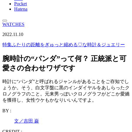
Pocket
Hatena
WATCHES
2022.11.10
特集
ふたりの距離をぎゅっと縮める♡な時計＆ジュエリー
腕時計の“パンダ”って何？ 正統派と可
愛さの合わせワザです
時計に“パンダ”と呼ばれるジャンルがあることをご存知でし
ょうか。そう、白文字盤に黒のインダイヤルをあしらったク
ロノグラフのこと。元来男っぽいクロノグラフがどこか愛嬌
を獲得し、女性ウケもかなりいいんですよ。
BY :
文／吉田 巌
CREDIT :