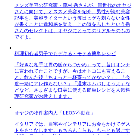
メンズ美容の研究家・藤村 岳さんが、同世代のオヤジ
さんに向けて、オススメ美容を紹介。男性が読む美容
記事を、美容ライターという毎日ヒゲを剃らない女性
が書くことに違和感を覚え、この道を志したという岳
さんのセレクトは、オヤジにとってのリアルそのもの
ですよ。
料理初心者男子でもデキる・モテる簡単レシピ
「好きな相手は胃の腑からつかめ」って、昔はオンナ
に言われてたことですが、今はオトコにも言えるこ
と。飲んだ後「ちょっと一杯寄ってかない？」、「今
度一緒にアレ作らない？」「週末ホムパしようよ」な
どなど、さまざまな口実に使える簡単レシピを人気料
理研究家がお教えします。
オヤジの物件案内人「LEON不動産」
イタリアでは、自宅やインテリアにお金をかけてゲス
トをもてなします。もちろん自らも。もっとも過ごす