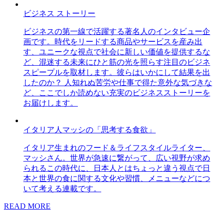
ビジネス ストーリー
ビジネスの第一線で活躍する著名人のインタビュー企
画です。時代をリードする商品やサービスを産み出
す、ユニークな視点で社会に新しい価値を提供するな
ど、混迷する未来にひと筋の光を照らす注目のビジネ
スピープルを取材します。彼らはいかにして結果を出
したのか？ 人知れぬ苦労や仕事で得た意外な気づきな
ど、ここでしか読めない充実のビジネスストーリーを
お届けします。
イタリア人マッシの「思考する食欲」
イタリア生まれのフード＆ライフスタイルライター、
マッシさん。世界が急速に繋がって、広い視野が求め
られるこの時代に、日本人とはちょっと違う視点で日
本と世界の食に関する文化や習慣、メニューなどにつ
いて考える連載です。
READ MORE