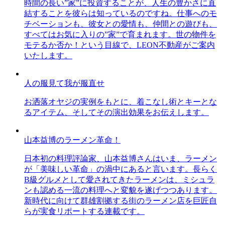
時間の長い”家”に投資することが、人生の豊かさに直
結することを彼らは知っているのですね。仕事へのモ
チベーションも、彼女との愛情も、仲間との遊びも、
すべてはお気に入りの”家”で育まれます。世の物件を
モテるか否か！という目線で、LEON不動産がご案内
いたします。
人の服見て我が服直せ
お洒落オヤジの実例をもとに、着こなし術とキーとな
るアイテム、そしてその演出効果をお伝えします。
山本益博のラーメン革命！
日本初の料理評論家、山本益博さんはいま、ラーメン
が「美味しい革命」の渦中にあると言います。長らく
B級グルメとして愛されてきたラーメンは、ミシュラ
ンも認める一流の料理へと変貌を遂げつつあります。
新時代に向けて群雄割拠する街のラーメン店を巨匠自
らが実食リポートする連載です。