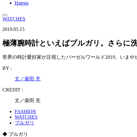
Hatena
WATCHES
2019.05.15
極薄腕時計といえばブルガリ。さらに洗
世界の時計愛好家が注視したバーゼルワールド2019。いま
BY :
文／柴田 充
CREDIT :
文／柴田 充
FASHION
WATCHES
ブルガリ
◆ ブルガリ