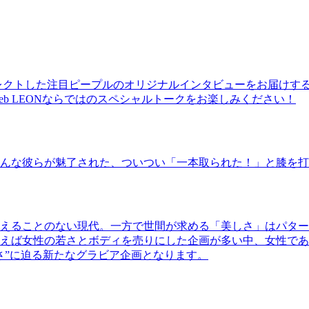
レクトした注目ピープルのオリジナルインタビューをお届けす
b LEONならではのスペシャルトークをお楽しみください！
んな彼らが魅了された、ついつい「一本取られた！」と膝を打
えることのない現代。一方で世間が求める「美しさ」はパター
ば女性の若さとボディを売りにした企画が多い中、女性であるKao
さ”に迫る新たなグラビア企画となります。