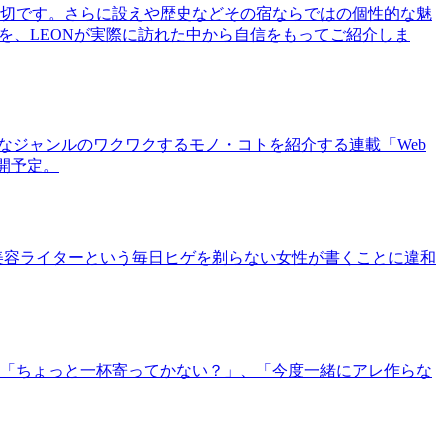
切です。さらに設えや歴史などその宿ならではの個性的な魅
を、LEONが実際に訪れた中から自信をもってご紹介しま
まなジャンルのワクワクするモノ・コトを紹介する連載「Web
公開予定。
美容ライターという毎日ヒゲを剃らない女性が書くことに違和
「ちょっと一杯寄ってかない？」、「今度一緒にアレ作らな