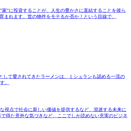
”家”に投資することが、人生の豊かさに直結することを彼ら
で育まれます。世の物件をモテるか否か！という目線で、
として愛されてきたラーメンは、ミシュランも認める一流の
す。
な視点で社会に新しい価値を提供するなど、混迷する未来に
事で得た意外な気づきなど、ここでしか読めない充実のビジネ