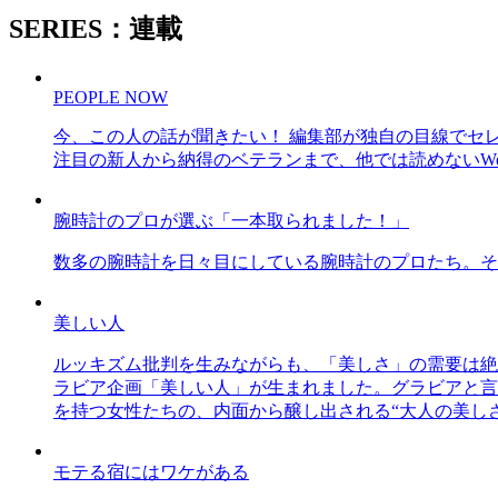
SERIES：連載
PEOPLE NOW
今、この人の話が聞きたい！ 編集部が独自の目線でセ
注目の新人から納得のベテランまで、他では読めないWe
腕時計のプロが選ぶ「一本取られました！」
数多の腕時計を日々目にしている腕時計のプロたち。そ
美しい人
ルッキズム批判を生みながらも、「美しさ」の需要は絶
ラビア企画「美しい人」が生まれました。グラビアと言え
を持つ女性たちの、内面から醸し出される“大人の美し
モテる宿にはワケがある