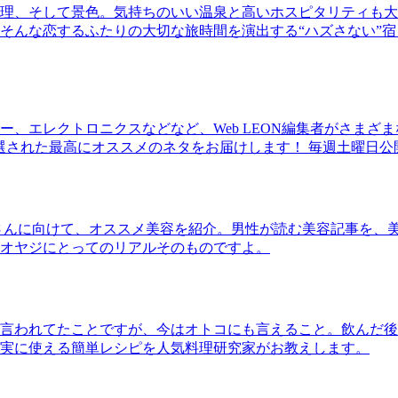
理、そして景色。気持ちのいい温泉と高いホスピタリティも大
そんな恋するふたりの大切な旅時間を演出する“ハズさない”宿
、エレクトロニクスなどなど、Web LEON編集者がさまざ
30本に厳選された最高にオススメのネタをお届けします！ 毎週土曜日
さんに向けて、オススメ美容を紹介。男性が読む美容記事を、
オヤジにとってのリアルそのものですよ。
言われてたことですが、今はオトコにも言えること。飲んだ後
実に使える簡単レシピを人気料理研究家がお教えします。