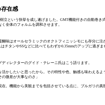
の存在感
樹立という快挙を成し遂げました。GMT機能付きの自動巻き式
なく全体のフォルムを調和させます。
醍醐味はオールセラミックのオクトフィニッシモにも存分に注
はチタンやSSなどに比べてもわずか0.35mmのアップに過ぎま
グディレクターのグイド・テレーニ氏はこう語ります。
を活かしたいと思ったから。その特性や色、触感も味わえるよ
。その微差が大事なのさ」
現在。機能から美観までを包括させている点に、ブルガリの真