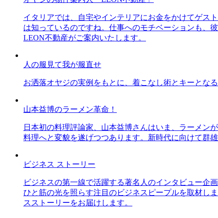
イタリアでは、自宅やインテリアにお金をかけてゲスト
は知っているのですね。仕事へのモチベーションも、彼
LEON不動産がご案内いたします。
人の服見て我が服直せ
お洒落オヤジの実例をもとに、着こなし術とキーとなる
山本益博のラーメン革命！
日本初の料理評論家、山本益博さんはいま、ラーメンが
料理へと変貌を遂げつつあります。新時代に向けて群雄
ビジネス ストーリー
ビジネスの第一線で活躍する著名人のインタビュー企画
ひと筋の光を照らす注目のビジネスピープルを取材しま
スストーリーをお届けします。