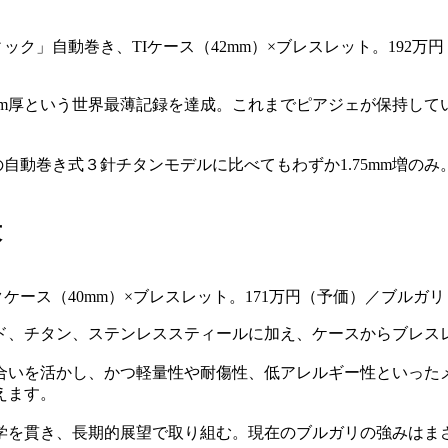
ィック」自動巻き、TIケース（42mm）×ブレスレット。192
mm厚という世界最薄記録を達成。これまでピアジェが保持してい
の自動巻き式３針チタンモデルに比べてもわずか1.75mm増の
求
ケース（40mm）×ブレスレット。171万円（予価）／ブルガリ
ド、チタン、ステンレススティールに加え、ケースからブレス
合いを活かし、かつ軽量性や耐傷性、低アレルギー性といった
えます。
学を貫き、長期的展望で取り組む。現在のブルガリの強みはま