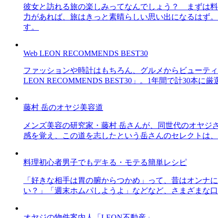
彼女と訪れる旅の楽しみってなんでしょう？ まずは料
力があれば、旅はきっと素晴らしい思い出になるはず。
す。
Web LEON RECOMMENDS BEST30
ファッションや時計はもちろん、グルメからビューティー
LEON RECOMMENDS BEST30」。1年間で計
藤村 岳のオヤジ美容道
メンズ美容の研究家・藤村 岳さんが、同世代のオヤジ
感を覚え、この道を志したという岳さんのセレクトは、
料理初心者男子でもデキる・モテる簡単レシピ
「好きな相手は胃の腑からつかめ」って、昔はオンナに
い？」「週末ホムパしようよ」などなど、さまざまな口
オヤジの物件案内人「LEON不動産」