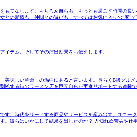
をもてなします。もちろん自らも。もっとも過ごす時間の長い
女との愛情も、仲間との遊びも、すべてはお気に入りの”家”
アイテム、そしてその演出効果をお伝えします。
「美味しい革命」の渦中にあると言います。長らくB級グルメ
割拠する街のラーメン店を巨匠自らが実食リポートする連載で
です。時代をリードする商品やサービスを産み出す、ユニーク
す。彼らはいかにして結果を出したのか？ 人知れぬ苦労や仕