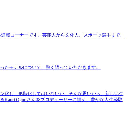
る連載コーナーです。芸能人から文化人、スポーツ選手まで、
ったモデルについて、熱く語っていただきます。
ン化し、形骸化してはいないか、そんな思いから、新しいグ
ri Oguriさんをプロデューサーに据え、豊かな人生経験