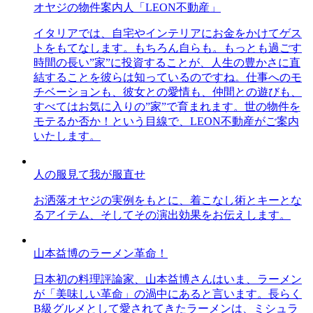
オヤジの物件案内人「LEON不動産」
イタリアでは、自宅やインテリアにお金をかけてゲス
トをもてなします。もちろん自らも。もっとも過ごす
時間の長い”家”に投資することが、人生の豊かさに直
結することを彼らは知っているのですね。仕事へのモ
チベーションも、彼女との愛情も、仲間との遊びも、
すべてはお気に入りの”家”で育まれます。世の物件を
モテるか否か！という目線で、LEON不動産がご案内
いたします。
人の服見て我が服直せ
お洒落オヤジの実例をもとに、着こなし術とキーとな
るアイテム、そしてその演出効果をお伝えします。
山本益博のラーメン革命！
日本初の料理評論家、山本益博さんはいま、ラーメン
が「美味しい革命」の渦中にあると言います。長らく
B級グルメとして愛されてきたラーメンは、ミシュラ