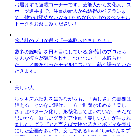
お届けする連載コーナーです。芸能人から文化人、ス
ポーツ選手まで、注目の新人から納得のベテランま
で、他では読めないWeb LEONならではのスペシャル
トークをお楽しみください！
腕時計のプロが選ぶ「一本取られました！」
数多の腕時計を日々目にしている腕時計のプロたち。
そんな彼らが魅了された、ついつい「一本取られ
た！」と膝を打ったモデルについて、熱く語っていた
だきます。
美しい人
ルッキズム批判を生みながらも、「美しさ」の需要は
絶えることのない現代。一方で世間が求める「美し
さ」はパターン化し、形骸化してはいないか、そんな
思いから、新しいグラビア企画「美しい人」が生まれ
ました。グラビアと言えば女性の若さとボディを売り
にした企画が多い中、女性であるKaori Oguriさんをプ