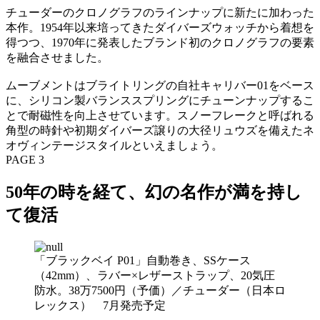
チューダーのクロノグラフのラインナップに新たに加わった
本作。1954年以来培ってきたダイバーズウォッチから着想を
得つつ、1970年に発表したブランド初のクロノグラフの要素
を融合させました。
ムーブメントはブライトリングの自社キャリバー01をベース
に、シリコン製バランススプリングにチューンナップするこ
とで耐磁性を向上させています。スノーフレークと呼ばれる
角型の時針や初期ダイバーズ譲りの大径リュウズを備えたネ
オヴィンテージスタイルといえましょう。
PAGE 3
50年の時を経て、幻の名作が満を持し
て復活
「ブラックベイ P01」自動巻き、SSケース
（42mm）、ラバー×レザーストラップ、20気圧
防水。38万7500円（予価）／チューダー（日本ロ
レックス） 7月発売予定