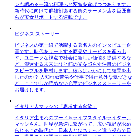
ンも認める一流の料理へと変貌を遂げつつあります。
新時代に向けて群雄割拠する街のラーメン店を巨匠自
らが実食リポートする連載です。
ビジネス ストーリー
ビジネスの第一線で活躍する著名人のインタビュー企
画です。時代をリードする商品やサービスを産み出
す、ユニークな視点で社会に新しい価値を提供するな
ど、混迷する未来にひと筋の光を照らす注目のビジネ
スピープルを取材します。彼らはいかにして結果を出
したのか？ 人知れぬ苦労や仕事で得た意外な気づきな
ど、ここでしか読めない充実のビジネスストーリーを
お届けします。
イタリア人マッシの「思考する食欲」
イタリア生まれのフード＆ライフスタイルライター、
マッシさん。世界が急速に繋がって、広い視野が求め
られるこの時代に、日本人とはちょっと違う視点で日