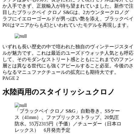
か入手できず、正規輸入が待ち望まれていました。新作で注
目したブラックベイ クロノ S&Gは、2カウンタークロノグ
ラフにイエローゴールドが男っぽい艶を添え、ブラックベイ
P01はマニアからも幻といわれていたモデルを再現します。
いずれも長い歴史の中で培われた独自のヴィンテージスタイ
ルが魅力です。これは最近のユーズドウォッチ人気とも呼応
して、そのモダンなストリート感とともにこれまでのファン
層とは異なる世代にも強くアピールすること必至。今後のさ
らなるマニュファクチュールの拡充にも期待大です。
PAGE 2
水陸両用のスタイリッシュクロノ
「ブラックベイ クロノ S&G」自動巻き、SSケー
ス（41mm）、ファブリックストラップ、20気圧
防水。55万2315円（予価）／チューダー（日本ロ
レックス） 6月発売予定