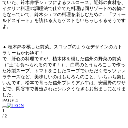
ていた、鈴木伸悟シェフによるフルコース。近郊の食材を、
イタリア料理の調理法で仕立てた料理は同リゾートの名物に
もなっていて、鈴木シェフの料理を楽しむために、「フィー
ルドスイート」を訪れる人もゲストもいらっしゃるそうです
よ。
▲ 植木鉢を模した前菜。スコップのようなデザインのカト
ラリーもかわゆす！
で、肝心の料理ですが、植木鉢を模した信州の野菜の前菜
（“土”も食べられるのです！）、白馬のとうもろこしで作っ
た冷製スープ、トマトをこしたスープでいただくモッツァレ
ラチーズなど、美味しいのはもちろんのこと、いちいち楽し
いんです。松本で育った信州プレミアム牛は、安曇野のワサ
ビで。岡谷市で養殖されたシルクうなぎもお出ましになりま
した。
PAGE 4
1
/ 2