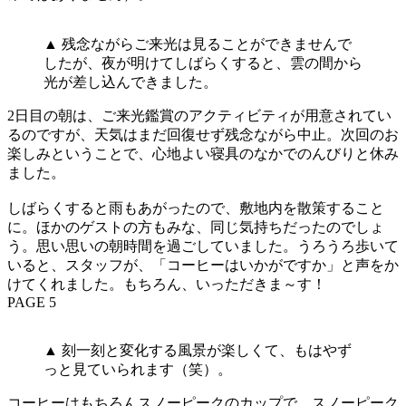
▲ 残念ながらご来光は見ることができませんで
したが、夜が明けてしばらくすると、雲の間から
光が差し込んできました。
2日目の朝は、ご来光鑑賞のアクティビティが用意されてい
るのですが、天気はまだ回復せず残念ながら中止。次回のお
楽しみということで、心地よい寝具のなかでのんびりと休み
ました。
しばらくすると雨もあがったので、敷地内を散策すること
に。ほかのゲストの方もみな、同じ気持ちだったのでしょ
う。思い思いの朝時間を過ごしていました。うろうろ歩いて
いると、スタッフが、「コーヒーはいかがですか」と声をか
けてくれました。もちろん、いっただきま～す！
PAGE 5
▲ 刻一刻と変化する風景が楽しくて、もはやず
っと見ていられます（笑）。
コーヒーはもちろんスノーピークのカップで。スノーピーク