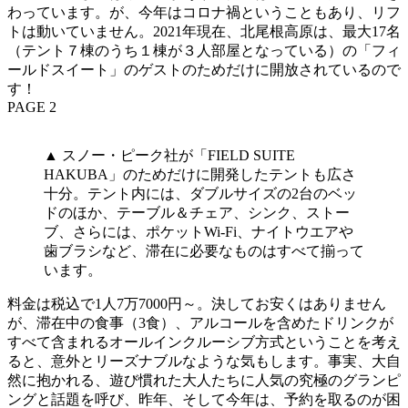
わっています。が、今年はコロナ禍ということもあり、リフ
トは動いていません。2021年現在、北尾根高原は、最大17名
（テント７棟のうち１棟が３人部屋となっている）の「フィ
ールドスイート」のゲストのためだけに開放されているので
す！
PAGE 2
▲ スノー・ピーク社が「FIELD SUITE
HAKUBA」のためだけに開発したテントも広さ
十分。テント内には、ダブルサイズの2台のベッ
ドのほか、テーブル＆チェア、シンク、ストー
ブ、さらには、ポケットWi-Fi、ナイトウエアや
歯ブラシなど、滞在に必要なものはすべて揃って
います。
料金は税込で1人7万7000円～。決してお安くはありません
が、滞在中の食事（3食）、アルコールを含めたドリンクが
すべて含まれるオールインクルーシブ方式ということを考え
ると、意外とリーズナブルなような気もします。事実、大自
然に抱かれる、遊び慣れた大人たちに人気の究極のグランピ
ングと話題を呼び、昨年、そして今年は、予約を取るのが困