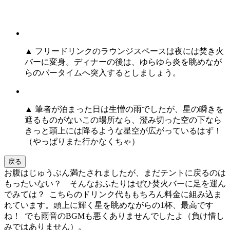
▲ フリードリンクのラウンジスペースは夜には焚き火
バーに変身。ディナーの後は、ゆらゆら炎を眺めなが
らのバータイムへ突入するとしましょう。
▲ 筆者が泊まった日は生憎の雨でしたが、星の瞬きを
遮るものがないこの場所なら、澄み切った空の下なら
きっと頭上には降るような星空が広がっているはず！
（やっぱりまた行かなくちゃ）
戻る
お腹はじゅうぶん満たされましたが、まだテントに戻るのは
もったいない？ そんなおふたりはぜひ焚火バーに足を運ん
でみては？ こちらのドリンク代ももちろん料金に組み込ま
れています。頭上に輝く星を眺めながらの1杯、最高です
ね！ でも雨音のBGMも悪くありませんでしたよ（負け惜し
みではありません）。