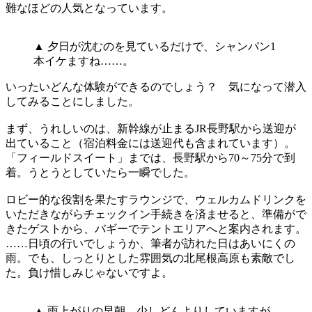
難なほどの人気となっています。
▲ 夕日が沈むのを見ているだけで、シャンパン1
本イケますね……。
いったいどんな体験ができるのでしょう？ 気になって潜入
してみることにしました。
まず、うれしいのは、新幹線が止まるJR長野駅から送迎が
出ていること（宿泊料金には送迎代も含まれています）。
「フィールドスイート」までは、長野駅から70～75分で到
着。うとうとしていたら一瞬でした。
ロビー的な役割を果たすラウンジで、ウェルカムドリンクを
いただきながらチェックイン手続きを済ませると、準備がで
きたゲストから、バギーでテントエリアへと案内されます。
……日頃の行いでしょうか、筆者が訪れた日はあいにくの
雨。でも、しっとりとした雰囲気の北尾根高原も素敵でし
た。負け惜しみじゃないですよ。
▲ 雨上がりの早朝。少しどんよりしていますが