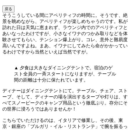
戻る
そうこうしている間にアペリティフの時間に。そうです、絶
景を眺めながら、アペリティフが楽しめちゃうのです。私が
訪れた日は天気に恵まれず、ラウンジ内でのアペリティフと
あいなったわけですが、小さなイワナのつかみ取りなどを体
験させてもらい、テンション爆上がり。コレ、意外と難易度
高いんですよね。まあ、イワナにしてみたら命がかかってい
るわけですから当然といえば当然ですが。
▲ 夕食は大きなダイニングテントで。宿泊のゲ
スト全員の一斉スタートになりますが、テーブル
間の距離は十分に保たれています。
ディナーはダイニングテントにて。テーブル、チェア、スト
ーブ、そして、ディナーの場を演出するタープや灯りは、す
べてスノーピークのキャンプ用品という徹底ぶり。存分にそ
の世界に浸ろうではありませんか！
こちらでいただけるのは、イタリアで修業し、その後、東
京・銀座の「ブルガリ・イル・リストランテ」で腕を振るっ