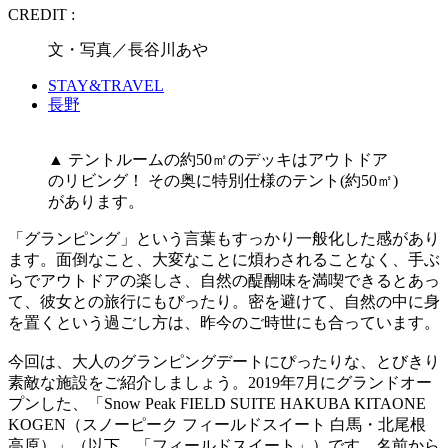
CREDIT :
文・写真／長谷川あや
STAY&TRAVEL
長野
▲ テントルームの約50㎡のデッキはアウトドア
のリビング！ その奥に特別仕様のテント(約50㎡)
があります。
「グランピング」という言葉もすっかり一般化した感があり
ます。面倒なこと、大変なことに煩わされることなく、手ぶ
らでアウトドアの楽しさ、自然の醍醐味を満喫できるとあっ
て、彼女との旅行にもぴったり。密を避けて、自然の中に身
を置くという過ごし方は、昨今のご時世にも合っています。
今回は、大人のグランピングデートにぴったりな、とびきり
素敵な施設をご紹介しましょう。2019年7月にグランドオー
プンした、「Snow Peak FIELD SUITE HAKUBA KITAONE
KOGEN（スノーピーク フィールドスイート 白馬・北尾根
高原）」（以下、「フィールドスイート」）です。名前から