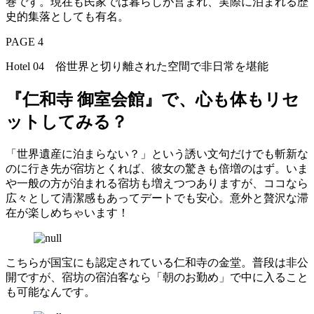
巻です。現在も民家では暮らしが営まれ、実際に泊まれる歴
史的集落としても有名。
PAGE 4
Hotel 04 俗世界と切り離された空間で非日常を堪能
『仁和寺 御室会館』で、心も体もリセ
ットしてみる？
「世界遺産に泊まらない？」という誘い文句だけでも斬新な
のに行き先が宿坊とくれば、彼女の驚きも倍増のはず。いま
や一般の方が泊まれる宿坊も増えつつありますが、ココなら
広々として清潔感もあってデートでも安心。意外と贅沢な滞
在が楽しめちゃいます！
こちらが国宝にも認定されている仁和寺の金堂。普段は非公
開ですが、宿坊の宿泊客なら「朝のお勤め」で中に入ること
も可能なんです。