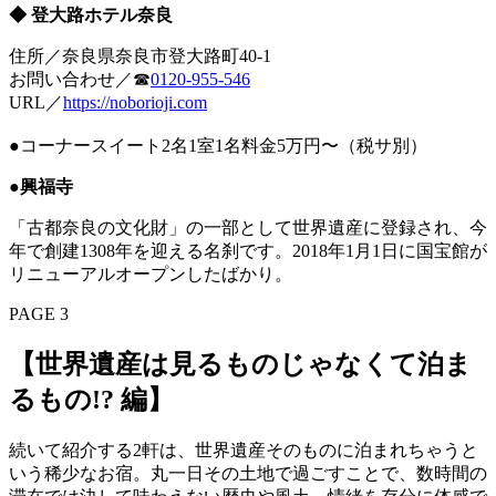
◆ 登大路ホテル奈良
住所／奈良県奈良市登大路町40-1
お問い合わせ／☎
0120-955-546
URL／
https://noborioji.com
●コーナースイート2名1室1名料金5万円〜（税サ別）
●興福寺
「古都奈良の文化財」の一部として世界遺産に登録され、今
年で創建1308年を迎える名刹です。2018年1月1日に国宝館が
リニューアルオープンしたばかり。
PAGE 3
【世界遺産は見るものじゃなくて泊ま
るもの!? 編】
続いて紹介する2軒は、世界遺産そのものに泊まれちゃうと
いう稀少なお宿。丸一日その土地で過ごすことで、数時間の