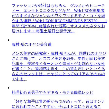
ファッションや時計はもちろん、グルメからビューテ
ィー、エレクトロニクスなどなど、Web LEON編集者
がさまざまなジャンルのワクワクするモノ・コトを紹
介する連載「Web LEON RECOMMENDS BEST30」。1
年間で計30本に厳選された最高にオススメのネタをお
届けします！ 毎週土曜日公開予定。
藤村 岳のオヤジ美容道
メンズ美容の研究家・藤村 岳さんが、同世代のオヤジ
さんに向けて、オススメ美容を紹介。男性が読む美容
記事を、美容ライターという毎日ヒゲを剃らない女性
が書くことに違和感を覚え、この道を志したという岳
さんのセレクトは、オヤジにとってのリアルそのもの
ですよ。
料理初心者男子でもデキる・モテる簡単レシピ
「好きな相手は胃の腑からつかめ」って、昔はオンナ
に言われてたことですが、今はオトコにも言えるこ