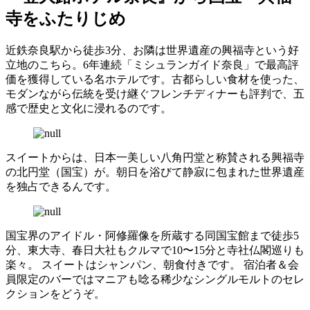
寺をふたりじめ
近鉄奈良駅から徒歩3分、お隣は世界遺産の興福寺という好
立地のこちら。6年連続「ミシュランガイド奈良」で最高評
価を獲得している名ホテルです。古都らしい食材を使った、
モダンながら伝統を受け継ぐフレンチディナーも評判で、五
感で歴史と文化に浸れるのです。
スイートからは、日本一美しい八角円堂と称賛される興福寺
の北円堂（国宝）が。朝日を浴びて静寂に包まれた世界遺産
を独占できるんです。
国宝界のアイドル・阿修羅像を所蔵する同国宝館まで徒歩5
分、東大寺、春日大社もクルマで10〜15分と寺社仏閣巡りも
楽々。 スイートはシャンパン、朝食付きです。 宿泊者＆会
員限定のバーではマニアも唸る稀少なシングルモルトのセレ
クションをどうぞ。