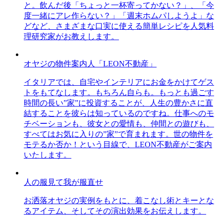
と。飲んだ後「ちょっと一杯寄ってかない？」、「今
度一緒にアレ作らない？」「週末ホムパしようよ」な
どなど、さまざまな口実に使える簡単レシピを人気料
理研究家がお教えします。
オヤジの物件案内人「LEON不動産」
イタリアでは、自宅やインテリアにお金をかけてゲス
トをもてなします。もちろん自らも。もっとも過ごす
時間の長い”家”に投資することが、人生の豊かさに直
結することを彼らは知っているのですね。仕事へのモ
チベーションも、彼女との愛情も、仲間との遊びも、
すべてはお気に入りの”家”で育まれます。世の物件を
モテるか否か！という目線で、LEON不動産がご案内
いたします。
人の服見て我が服直せ
お洒落オヤジの実例をもとに、着こなし術とキーとな
るアイテム、そしてその演出効果をお伝えします。