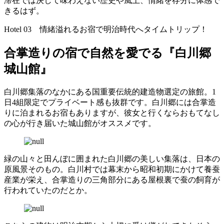
滞在では決して味わえない歴史や風土、情緒を存分に体感で
きるはず。
Hotel 03 情緒溢れるお宿で明治時代へタイムトリップ！
合掌造りの宿で自然を愛でる『白川郷
城山館』
白川郷集落のなかにある国重要伝統的建造物選定の旅館。1
日4組限定でプライベート感も抜群です。白川郷には合掌造
りに泊まれるお宿もありますが、彼女と行くならおもてなし
の心が行き届いた城山館がオススメです。
緑の山々と田んぼに囲まれた白川郷の美しい集落は、日本の
原風景そのもの。白川村では幕末から昭和初期にかけて養蚕
産業が栄え、合掌造りの三角部分にある屋根裏で蚕の飼育が
行われていたのだとか。