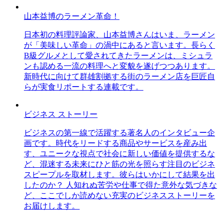
山本益博のラーメン革命！
日本初の料理評論家、山本益博さんはいま、ラーメン
が「美味しい革命」の渦中にあると言います。長らく
B級グルメとして愛されてきたラーメンは、ミシュラ
ンも認める一流の料理へと変貌を遂げつつあります。
新時代に向けて群雄割拠する街のラーメン店を巨匠自
らが実食リポートする連載です。
ビジネス ストーリー
ビジネスの第一線で活躍する著名人のインタビュー企
画です。時代をリードする商品やサービスを産み出
す、ユニークな視点で社会に新しい価値を提供するな
ど、混迷する未来にひと筋の光を照らす注目のビジネ
スピープルを取材します。彼らはいかにして結果を出
したのか？ 人知れぬ苦労や仕事で得た意外な気づきな
ど、ここでしか読めない充実のビジネスストーリーを
お届けします。