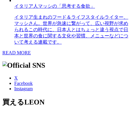
イタリア人マッシの「思考する食欲」
イタリア生まれのフード＆ライフスタイルライター、
マッシさん。世界が急速に繋がって、広い視野が求め
られるこの時代に、日本人とはちょっと違う視点で日
本と世界の食に関する文化や習慣、メニューなどにつ
いて考える連載です。
READ MORE
X
Facebook
Instagram
買えるLEON