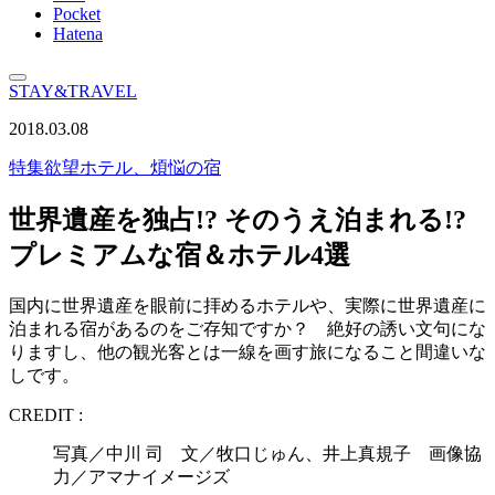
Pocket
Hatena
STAY&TRAVEL
2018.03.08
特集
欲望ホテル、煩悩の宿
世界遺産を独占!? そのうえ泊まれる!?
プレミアムな宿＆ホテル4選
国内に世界遺産を眼前に拝めるホテルや、実際に世界遺産に
泊まれる宿があるのをご存知ですか？ 絶好の誘い文句にな
りますし、他の観光客とは一線を画す旅になること間違いな
しです。
CREDIT :
写真／中川 司 文／牧口じゅん、井上真規子 画像協
力／アマナイメージズ