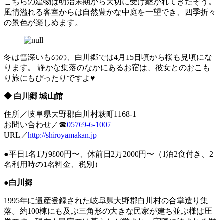
こちらの建物は明治末期から大切に受け継がれてきたそう。
風情溢れる客室からは自然豊かな中庭を一望でき、四季折々
の景色が楽しめます。
冬は雪深いものの、白川郷では4月15日頃から桜も見頃にな
ります。 静かな集落のなかにあるお宿は、彼女とのおこも
り旅にもぴったりですよ♥
◆ 白川郷 城山館
住所／岐阜県大野郡白川村萩町1168-1
お問い合わせ／☎
05769-6-1007
URL／
http://shiroyamakan.jp
●平日1名1万9800円〜、休前日2万2000円〜（1泊2食付き、2
名利用時の1名料金、税別）
●白川郷
1995年に遺産登録された岐阜県大野郡白川村の合掌造り集
落。約100棟にも及ぶ三角形の大きな民家が建ち並ぶ様は圧