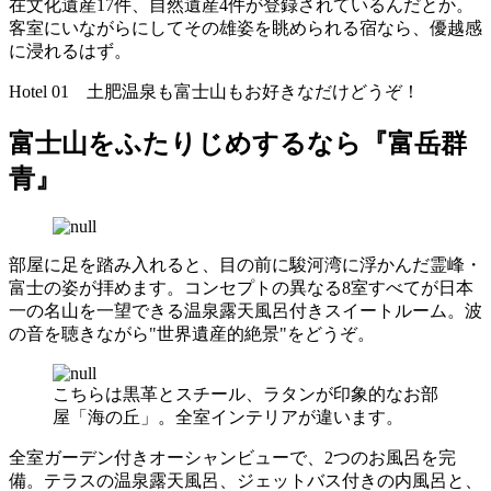
在文化遺産17件、自然遺産4件が登録されているんだとか。
客室にいながらにしてその雄姿を眺められる宿なら、優越感
に浸れるはず。
Hotel 01 土肥温泉も富士山もお好きなだけどうぞ！
富士山をふたりじめするなら『富岳群
青』
部屋に足を踏み入れると、目の前に駿河湾に浮かんだ霊峰・
富士の姿が拝めます。コンセプトの異なる8室すべてが日本
一の名山を一望できる温泉露天風呂付きスイートルーム。波
の音を聴きながら"世界遺産的絶景"をどうぞ。
こちらは黒革とスチール、ラタンが印象的なお部
屋「海の丘」。全室インテリアが違います。
全室ガーデン付きオーシャンビューで、2つのお風呂を完
備。テラスの温泉露天風呂、ジェットバス付きの内風呂と、