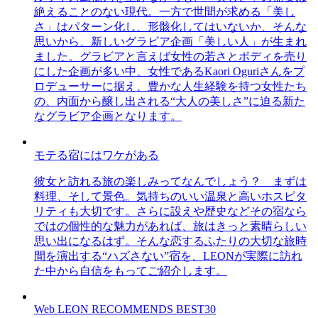
絶えることのない現代。一方で世間が求める「美し
さ」はパターン化し、形骸化してはいないか、そんな
思いから、新しいグラビア企画「美しい人」が生まれ
ました。グラビアと言えば女性の若さとボディを売り
にした企画が多い中、女性であるKaori Oguriさんをプ
ロデューサーに据え、豊かな人生経験を持つ女性たち
の、内面から醸し出される“大人の美しさ”に迫る新た
なグラビア企画となります。
モテる宿にはワケがある
彼女と訪れる旅の楽しみってなんでしょう？ まずは
料理、そして景色。気持ちのいい温泉と高いホスピタ
リティも大切です。さらに設えや歴史などその宿なら
ではの個性的な魅力があれば、旅はきっと素晴らしい
思い出になるはず。そんな恋するふたりの大切な旅時
間を演出する“ハズさない”宿を、LEONが実際に訪れ
た中から自信をもってご紹介します。
Web LEON RECOMMENDS BEST30