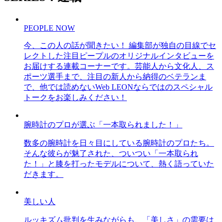
PEOPLE NOW
今、この人の話が聞きたい！ 編集部が独自の目線でセ
レクトした注目ピープルのオリジナルインタビューを
お届けする連載コーナーです。芸能人から文化人、ス
ポーツ選手まで、注目の新人から納得のベテランま
で、他では読めないWeb LEONならではのスペシャル
トークをお楽しみください！
腕時計のプロが選ぶ「一本取られました！」
数多の腕時計を日々目にしている腕時計のプロたち。
そんな彼らが魅了された、ついつい「一本取られ
た！」と膝を打ったモデルについて、熱く語っていた
だきます。
美しい人
ルッキズム批判を生みながらも、「美しさ」の需要は