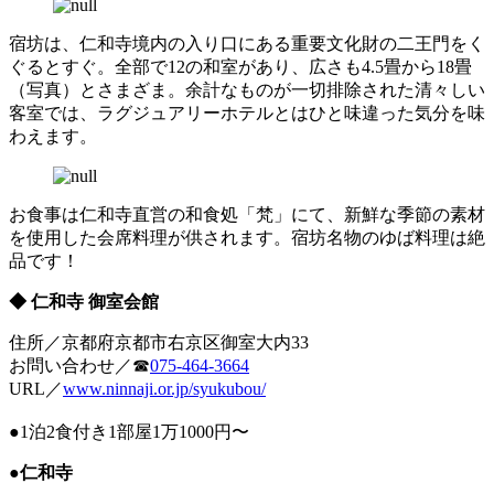
宿坊は、仁和寺境内の入り口にある重要文化財の二王門をく
ぐるとすぐ。全部で12の和室があり、広さも4.5畳から18畳
（写真）とさまざま。余計なものが一切排除された清々しい
客室では、ラグジュアリーホテルとはひと味違った気分を味
わえます。
お食事は仁和寺直営の和食処「梵」にて、新鮮な季節の素材
を使用した会席料理が供されます。宿坊名物のゆば料理は絶
品です！
◆ 仁和寺 御室会館
住所／京都府京都市右京区御室大内33
お問い合わせ／☎
075-464-3664
URL／
www.ninnaji.or.jp/syukubou/
●1泊2食付き1部屋1万1000円〜
●仁和寺