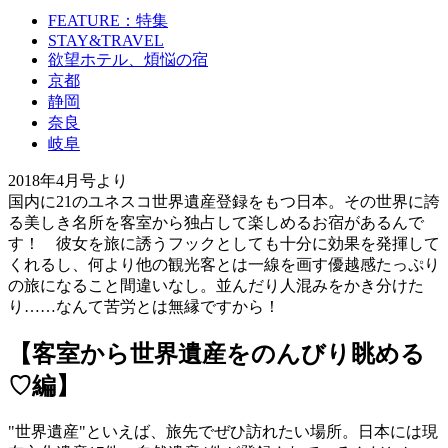
FEATURE：特集
STAY&TRAVEL
欲望ホテル、煩悩の宿
京都
静岡
奈良
岐阜
2018年4月号より
国内に21のユネスコ世界遺産登録をもつ日本。その世界に誇
る美しき名所を客室から独占して楽しめるお宿があるんで
す！ 彼女を旅に誘うフックとしても十分に効果を発揮して
くれるし、何より他の観光客とは一線を画す優越感たっぷり
の旅になること間違いなし。並んだり人混みをかき分けた
り……なんて苦労とは無縁ですから！
【客室から世界遺産をのんびり眺める
♡編】
"世界遺産"といえば、旅先でぜひ訪れたい場所。日本には現