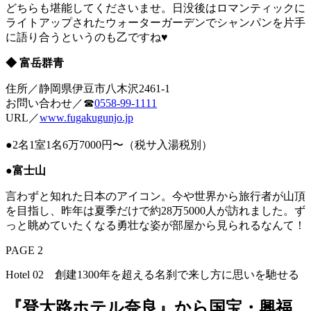
どちらも堪能してくださいませ。日没後はロマンティックに
ライトアップされたウォーターガーデンでシャンパンを片手
に語り合うというのも乙ですね♥
◆ 富岳群青
住所／静岡県伊豆市八木沢2461-1
お問い合わせ／☎
0558-99-1111
URL／
www.fugakugunjo.jp
●2名1室1名6万7000円〜（税サ入湯税別）
●富士山
言わずと知れた日本のアイコン。今や世界から旅行者が山頂
を目指し、昨年は夏季だけで約28万5000人が訪れました。ず
っと眺めていたくなる勇壮な姿が部屋から見られるなんて！
PAGE 2
Hotel 02 創建1300年を超える名刹で来し方に思いを馳せる
『登大路ホテル奈良』から国宝・興福