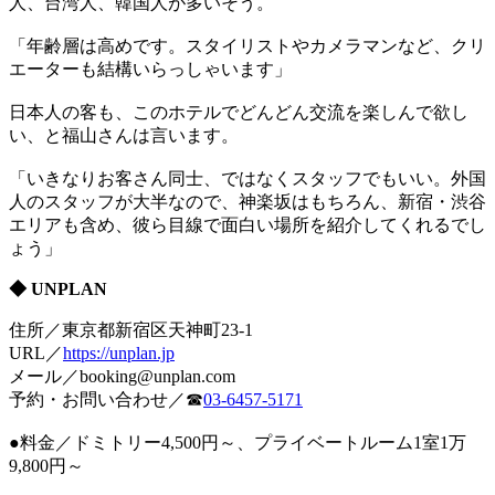
人、台湾人、韓国人が多いそう。
「年齢層は高めです。スタイリストやカメラマンなど、クリ
エーターも結構いらっしゃいます」
日本人の客も、このホテルでどんどん交流を楽しんで欲し
い、と福山さんは言います。
「いきなりお客さん同士、ではなくスタッフでもいい。外国
人のスタッフが大半なので、神楽坂はもちろん、新宿・渋谷
エリアも含め、彼ら目線で面白い場所を紹介してくれるでし
ょう」
◆ UNPLAN
住所／東京都新宿区天神町23-1
URL／
https://unplan.jp
メール／booking@unplan.com
予約・お問い合わせ／☎
03-6457-5171
●料金／ドミトリー4,500円～、プライベートルーム1室1万
9,800円～