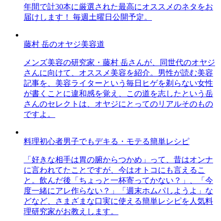
年間で計30本に厳選された最高にオススメのネタをお
届けします！ 毎週土曜日公開予定。
藤村 岳のオヤジ美容道
メンズ美容の研究家・藤村 岳さんが、同世代のオヤジ
さんに向けて、オススメ美容を紹介。男性が読む美容
記事を、美容ライターという毎日ヒゲを剃らない女性
が書くことに違和感を覚え、この道を志したという岳
さんのセレクトは、オヤジにとってのリアルそのもの
ですよ。
料理初心者男子でもデキる・モテる簡単レシピ
「好きな相手は胃の腑からつかめ」って、昔はオンナ
に言われてたことですが、今はオトコにも言えるこ
と。飲んだ後「ちょっと一杯寄ってかない？」、「今
度一緒にアレ作らない？」「週末ホムパしようよ」な
どなど、さまざまな口実に使える簡単レシピを人気料
理研究家がお教えします。