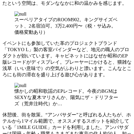
たという空間は、モダンななかに和の温かみを感じます。
スーペリアタイプのROOM902。キングサイズベ
ット、2名宿泊可。3万2,400円〜（税・サ込み。
価格変動あり）
イベントにも参加していた革のプロジェクトブランド
「TOKYO L」製の客室バインダーなど、地元の職人のプロ
ダクトが効いています。キャビネットにはなぜか昭和のEP
版レコードがディスプレイ。プレーヤーにかけると、猥雑な
浅草（いい意味で）の空気がふわりと漂います。こんなとこ
ろにも街の滞在を盛り上げる遊び心があります。
懐かしの昭和歌謡のEPレコード。今夜のBGMは
SEXYな夏木マリさんか、陽気にザ・ドリフター
ズ（荒井注時代）か…
休憩後、街を散策。“アンバサダー”と呼ばれる人たちが、ホ
テルから1マイル範囲で、オススメするスポットを紹介して
いる「1MILE GUIDE」カードを利用しました。アンバサダ
ーは国籍・年齢・職業もさまざまな東京の住人約50人。知っ