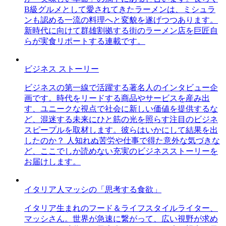
B級グルメとして愛されてきたラーメンは、ミシュラ
ンも認める一流の料理へと変貌を遂げつつあります。
新時代に向けて群雄割拠する街のラーメン店を巨匠自
らが実食リポートする連載です。
ビジネス ストーリー
ビジネスの第一線で活躍する著名人のインタビュー企
画です。時代をリードする商品やサービスを産み出
す、ユニークな視点で社会に新しい価値を提供するな
ど、混迷する未来にひと筋の光を照らす注目のビジネ
スピープルを取材します。彼らはいかにして結果を出
したのか？ 人知れぬ苦労や仕事で得た意外な気づきな
ど、ここでしか読めない充実のビジネスストーリーを
お届けします。
イタリア人マッシの「思考する食欲」
イタリア生まれのフード＆ライフスタイルライター、
マッシさん。世界が急速に繋がって、広い視野が求め