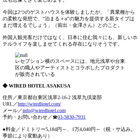
今回は2つのゲストハウスを体験しましたが、「異業種から
の柔軟な発想で、“泊まる＋α”の魅力を提供する新タイプは
まだ増えるでしょう」（前出・金澤さん）とのこと。
外国人観光客だけではなく、日本に住む我々にも、新しいホ
テルライフを楽しませてくれる存在になりそうです。
レセプション横のスペースには、地元浅草や台東
区の職人やアーティストとコラボしたプロダクト
が販売されている
◆ WIRED HOTEL ASAKUSA
住所／東京都台東区浅草2-16-2 浅草九倶楽部
URL／
http://wiredhotel.com/
メール／
info@wiredhotel.com
予約・お問い合わせ／☎
03-5830-7931
●料金／ドミトリー5,184円～、1万4,040円～（税・サ込み。
季節により変動あり）