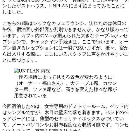
ンしたゲストハウス、UNPLANにまず泊まってみることに
しました。
こちらの1階はシックなカフェラウンジ。訪れたのは休日の
午後、宿泊客か外部客か判別できませんが、かなり賑わって
います。カフェ内のMacが据えられた大きなテーブルがレセ
プションで、チェックイン手続きは、ここで行います。オー
プン過ぎるレセプションには一瞬戸惑いますが、後々、宿か
ら出入りする際に、ここにいるスタッフに声をかけやすいこ
とに気づきます。
「座る場所によって見える景色が変わるように」
（オーナー・福山さん）、大テーブル席、カウン
ター席、ソファ席など、高さを変えた様々な席が
用意されている
今回宿泊したのは、女性専用のドミトリールーム。ベッド内
はシンプルですが、木目の壁床で落ち着きます。ベッドのヘ
ッドボードには、薄型のセキュリティボックスがついてい
て、ノートパソコンやお財布程度なら収納可能です。コンセ
ントもあって、充電も問題ありません。