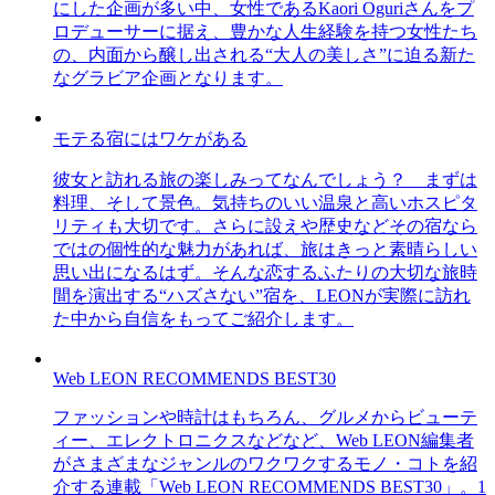
にした企画が多い中、女性であるKaori Oguriさんをプ
ロデューサーに据え、豊かな人生経験を持つ女性たち
の、内面から醸し出される“大人の美しさ”に迫る新た
なグラビア企画となります。
モテる宿にはワケがある
彼女と訪れる旅の楽しみってなんでしょう？ まずは
料理、そして景色。気持ちのいい温泉と高いホスピタ
リティも大切です。さらに設えや歴史などその宿なら
ではの個性的な魅力があれば、旅はきっと素晴らしい
思い出になるはず。そんな恋するふたりの大切な旅時
間を演出する“ハズさない”宿を、LEONが実際に訪れ
た中から自信をもってご紹介します。
Web LEON RECOMMENDS BEST30
ファッションや時計はもちろん、グルメからビューテ
ィー、エレクトロニクスなどなど、Web LEON編集者
がさまざまなジャンルのワクワクするモノ・コトを紹
介する連載「Web LEON RECOMMENDS BEST30」。1