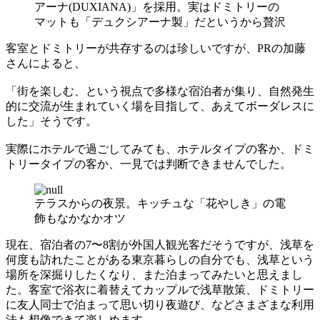
アーナ(DUXIANA)」を採用。実はドミトリーの
マットも「デュクシアーナ製」だというから贅沢
客室とドミトリーが共存するのは珍しいですが、PRの加藤
さんによると、
「街を楽しむ、という視点で多様な宿泊者が集り、自然発生
的に交流が生まれていく場を目指して、あえてボーダレスに
した」そうです。
実際にホテルで過ごしてみても、ホテルタイプの客か、ドミ
トリータイプの客か、一見では判断できませんでした。
テラスからの夜景。キッチュな「花やしき」の電
飾もなかなかオツ
現在、宿泊者の7〜8割が外国人観光客だそうですが、浅草を
何度も訪れたことがある東京暮らしの自分でも、浅草という
場所を深掘りしたくなり、また泊まってみたいと思えまし
た。客室で浴衣に着替えてカップルで浅草散策、ドミトリー
に友人同士で泊まって思い切り夜遊び、などさまざまな利用
法も想像できて楽しめます。