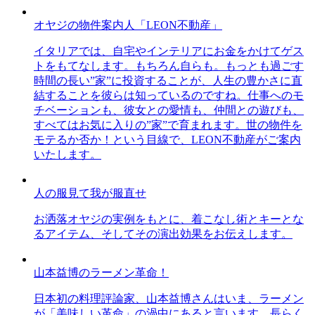
オヤジの物件案内人「LEON不動産」
イタリアでは、自宅やインテリアにお金をかけてゲス
トをもてなします。もちろん自らも。もっとも過ごす
時間の長い”家”に投資することが、人生の豊かさに直
結することを彼らは知っているのですね。仕事へのモ
チベーションも、彼女との愛情も、仲間との遊びも、
すべてはお気に入りの”家”で育まれます。世の物件を
モテるか否か！という目線で、LEON不動産がご案内
いたします。
人の服見て我が服直せ
お洒落オヤジの実例をもとに、着こなし術とキーとな
るアイテム、そしてその演出効果をお伝えします。
山本益博のラーメン革命！
日本初の料理評論家、山本益博さんはいま、ラーメン
が「美味しい革命」の渦中にあると言います。長らく