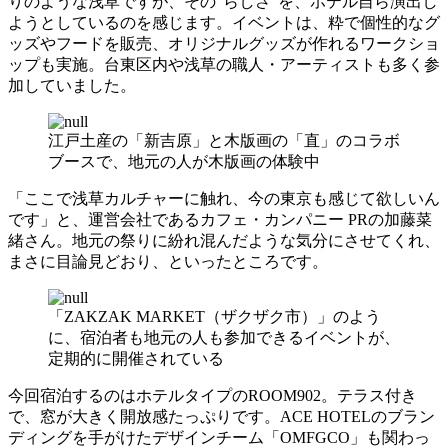
りのような浅草ですが、その“らしさ”を、ホテル自ら演出し
ようとしているのを感じます。イベントは、粋で個性的なグ
ッズやフードを販売、オリジナルグッズが作れるワークショ
ップも実施。台東区内や浅草の職人・アーティストも多く参
加していました。
江戸土産の「新吉原」と木版画の「直」のコラボ
ブースで、地元の人が木版画の体験中
「ここで浅草カルチャーに触れ、今の東京も感じて欲しいん
です」と、運営会社であるカフェ・カンパニー PRの加藤菜
緒さん。地元の祭りに紛れ混んだような気分にさせてくれ、
まさに目論見どおり、といったところです。
「ZAKZAK MARKET（ザクザク市）」のよう
に、宿泊者も地元の人も参加できるイベントが、
定期的に開催されている
今回宿泊するのはホテルタイプのROOM902。テラス付き
で、窓が大きく開放感たっぷりです。ACE HOTELのブラン
ディングを手がけたデザインチーム「OMFGCO」も関わっ