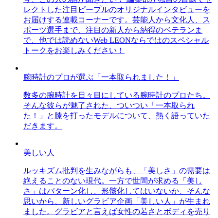
レクトした注目ピープルのオリジナルインタビューを
お届けする連載コーナーです。芸能人から文化人、ス
ポーツ選手まで、注目の新人から納得のベテランま
で、他では読めないWeb LEONならではのスペシャル
トークをお楽しみください！
腕時計のプロが選ぶ「一本取られました！」
数多の腕時計を日々目にしている腕時計のプロたち。
そんな彼らが魅了された、ついつい「一本取られ
た！」と膝を打ったモデルについて、熱く語っていた
だきます。
美しい人
ルッキズム批判を生みながらも、「美しさ」の需要は
絶えることのない現代。一方で世間が求める「美し
さ」はパターン化し、形骸化してはいないか、そんな
思いから、新しいグラビア企画「美しい人」が生まれ
ました。グラビアと言えば女性の若さとボディを売り