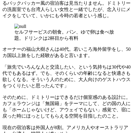
るバックパッカー風の宿泊客は見当たりません。ドミトリー
の洗面室でも台湾人らしい女性と一緒でしたが、念入りにメ
イクをしていて、いかにも今時の若者という感じ。
セルフサービスの朝食。パン、ゆで卵は食べ放
題。ドリンクは2杯目から有料
オーナーの福山大樹さんは40代。若いころ海外留学をし、50
カ国以上旅をした経験があると言います。
「旅先でいろんな人と交流したい、という気持ちは30代や40
代でもあるはず。でも、そのくらいの年齢になると快適さも
欲しくなる。そういう人のために、大人向けのゲストハウス
をつくりたいと思ったんです」
そのために、ドミトリーはできるだけ個室感のある設計に。
カフェラウンジは「無国籍」をテーマにして、どの国の人に
も「ホームじゃないけど、アウェイでもない」感覚で、宿に
戻った時にほっとしてもらえる空間を目指したのこと。
現在の宿泊客は外国人が8割。アメリカ人やオーストラリア