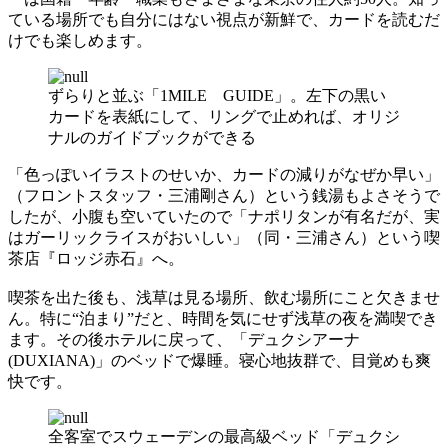
ている場所でも自分にはない視点が新鮮で、カードを読むだ
けでも楽しめます。
ずらりと並ぶ「1MILE GUIDE」。左下の黒い
カードを表紙にして、リングで止めれば、オリジ
ナルのガイドブックができる
「色っぽいイラストのせいか、カードの減りがなぜか早い」
（フロントスタッフ・三浦剛さん）という銭湯もよさそうで
したが、小腹も空いていたので「ナポリタンが有名だが、実
はガーリックライスがおいしい」（同・三浦さん）という喫
茶店『ロッジ赤石』へ。
喫茶を出た後も、浅草は見る場所、飲む場所にこと欠きませ
ん。特に“泊まり”だと、時間を気にせず浅草の夜を満喫でき
ます。その後ホテルに戻って、「デュクシアーナ
(DUXIANA)」のベッドで爆睡。寝心地抜群で、目覚めも爽
快です。
全客室でスウェーデンの最高級ベッド「デュクシ