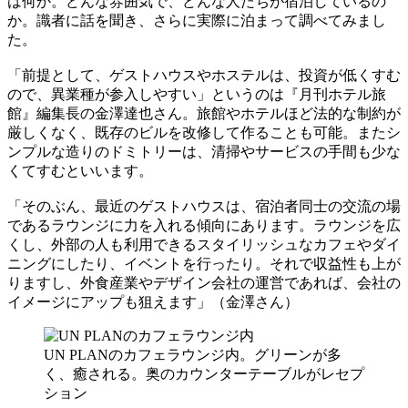
は何か。どんな雰囲気で、どんな人たちが宿泊しているの
か。識者に話を聞き、さらに実際に泊まって調べてみまし
た。
「前提として、ゲストハウスやホステルは、投資が低くすむ
ので、異業種が参入しやすい」というのは『月刊ホテル旅
館』編集長の金澤達也さん。旅館やホテルほど法的な制約が
厳しくなく、既存のビルを改修して作ることも可能。またシ
ンプルな造りのドミトリーは、清掃やサービスの手間も少な
くてすむといいます。
「そのぶん、最近のゲストハウスは、宿泊者同士の交流の場
であるラウンジに力を入れる傾向にあります。ラウンジを広
くし、外部の人も利用できるスタイリッシュなカフェやダイ
ニングにしたり、イベントを行ったり。それで収益性も上が
りますし、外食産業やデザイン会社の運営であれば、会社の
イメージにアップも狙えます」（金澤さん）
UN PLANのカフェラウンジ内。グリーンが多
く、癒される。奥のカウンターテーブルがレセプ
ション