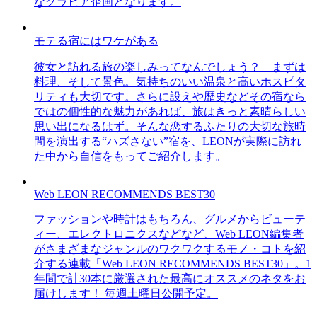
なグラビア企画となります。
モテる宿にはワケがある
彼女と訪れる旅の楽しみってなんでしょう？ まずは
料理、そして景色。気持ちのいい温泉と高いホスピタ
リティも大切です。さらに設えや歴史などその宿なら
ではの個性的な魅力があれば、旅はきっと素晴らしい
思い出になるはず。そんな恋するふたりの大切な旅時
間を演出する“ハズさない”宿を、LEONが実際に訪れ
た中から自信をもってご紹介します。
Web LEON RECOMMENDS BEST30
ファッションや時計はもちろん、グルメからビューテ
ィー、エレクトロニクスなどなど、Web LEON編集者
がさまざまなジャンルのワクワクするモノ・コトを紹
介する連載「Web LEON RECOMMENDS BEST30」。1
年間で計30本に厳選された最高にオススメのネタをお
届けします！ 毎週土曜日公開予定。