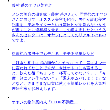
藤村 岳のオヤジ美容道
メンズ美容の研究家・藤村 岳さんが、同世代のオヤジ
さんに向けて、オススメ美容を紹介。男性が読む美容
記事を、美容ライターという毎日ヒゲを剃らない女性
が書くことに違和感を覚え、この道を志したという岳
さんのセレクトは、オヤジにとってのリアルそのもの
ですよ。
料理初心者男子でもデキる・モテる簡単レシピ
「好きな相手は胃の腑からつかめ」って、昔はオンナ
に言われてたことですが、今はオトコにも言えるこ
と。飲んだ後「ちょっと一杯寄ってかない？」、「今
度一緒にアレ作らない？」「週末ホムパしようよ」な
どなど、さまざまな口実に使える簡単レシピを人気料
理研究家がお教えします。
オヤジの物件案内人「LEON不動産」