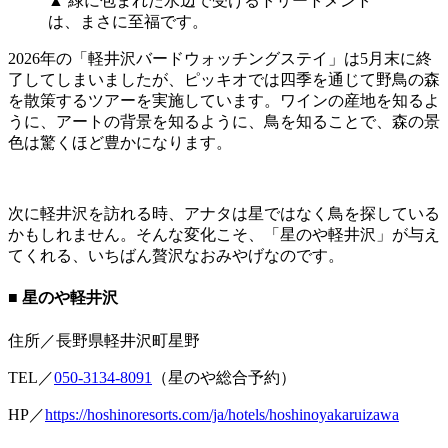
▲ 緑に包まれた水辺で受けるトリートメント
は、まさに至福です。
2026年の「軽井沢バードウォッチングステイ」は5月末に終
了してしまいましたが、ピッキオでは四季を通じて野鳥の森
を散策するツアーを実施しています。ワインの産地を知るよ
うに、アートの背景を知るように、鳥を知ることで、森の景
色は驚くほど豊かになります。
次に軽井沢を訪れる時、アナタは星ではなく鳥を探している
かもしれません。そんな変化こそ、「星のや軽井沢」が与え
てくれる、いちばん贅沢なおみやげなのです。
■ 星のや軽井沢
住所／長野県軽井沢町星野
TEL／
050-3134-8091
（星のや総合予約）
HP／
https://hoshinoresorts.com/ja/hotels/hoshinoyakaruizawa