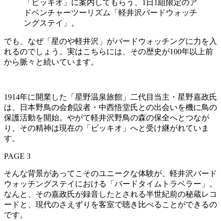
「ピッキオ」に案内してもらう、1日1組限定のア
ドベンチャーツーリズム「軽井沢バードウォッチ
ングステイ」。
でも、なぜ「星のや軽井沢」がバードウォッチングに力を入
れるのでしょう。実はこちらには、その歴史が100年以上前
から脈々と続いています。
1914年に開業した「星野温泉旅館」二代目当主・星野嘉政氏
は、日本野鳥の会創設者・中西悟堂氏との出会いを機に鳥の
保護活動を開始。やがて軽井沢野鳥の森の保全へとつなが
り、その精神は現在の「ピッキオ」へと受け継がれていま
す。
PAGE 3
そんな背景があってこそのユニークな体験が、軽井沢バード
ウォッチングステイにおける「バードタイムトラベラー」。
なんと、その嘉政氏が録音したとされる半世紀前の秘蔵レコ
ードと、現代のさえずりを客室で聴き比べることができるの
です。