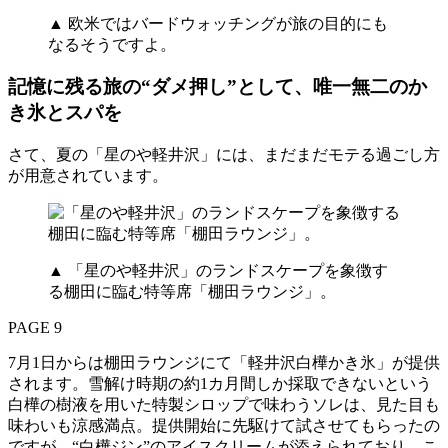
▲ 欧米ではバードウォッチングが旅の目的にも
なるそうですよ。
記憶に残る旅の“ダメ押し”として、唯一無二のか
き氷とスパを
さて、夏の「星のや軽井沢」には、まだまだモテる過ごし方
が用意されています。
▲ 「星のや軽井沢」のランドスケープを象徴す
る棚田に臨む特等席「棚田ラウンジ」。
PAGE 9
7月1日からは棚田ラウンジにて「軽井沢白樺かき氷」が提供
されます。雪解け時期の約1カ月間しか採取できないという
白樺の樹液を用いた特製シロップで味わうソレは、見た目も
味わいも涼感満点。提供開始に先駆けて試させてもらったの
ですが、“白樺ジン”のアイスクリームが添えられており、こ