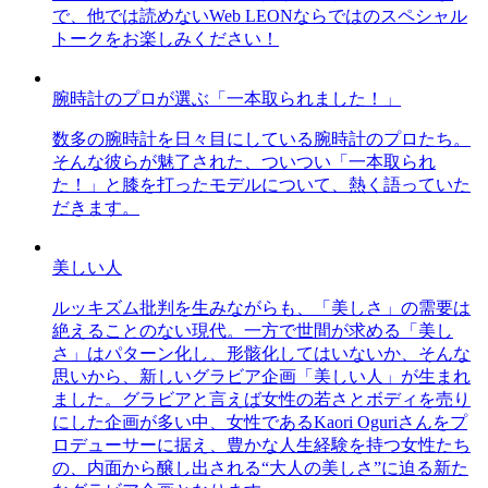
で、他では読めないWeb LEONならではのスペシャル
トークをお楽しみください！
腕時計のプロが選ぶ「一本取られました！」
数多の腕時計を日々目にしている腕時計のプロたち。
そんな彼らが魅了された、ついつい「一本取られ
た！」と膝を打ったモデルについて、熱く語っていた
だきます。
美しい人
ルッキズム批判を生みながらも、「美しさ」の需要は
絶えることのない現代。一方で世間が求める「美し
さ」はパターン化し、形骸化してはいないか、そんな
思いから、新しいグラビア企画「美しい人」が生まれ
ました。グラビアと言えば女性の若さとボディを売り
にした企画が多い中、女性であるKaori Oguriさんをプ
ロデューサーに据え、豊かな人生経験を持つ女性たち
の、内面から醸し出される“大人の美しさ”に迫る新た