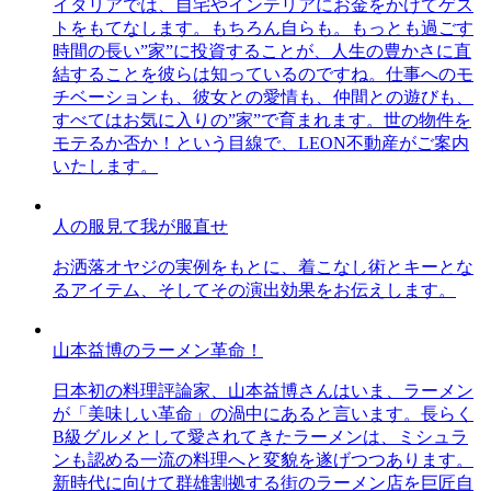
イタリアでは、自宅やインテリアにお金をかけてゲス
トをもてなします。もちろん自らも。もっとも過ごす
時間の長い”家”に投資することが、人生の豊かさに直
結することを彼らは知っているのですね。仕事へのモ
チベーションも、彼女との愛情も、仲間との遊びも、
すべてはお気に入りの”家”で育まれます。世の物件を
モテるか否か！という目線で、LEON不動産がご案内
いたします。
人の服見て我が服直せ
お洒落オヤジの実例をもとに、着こなし術とキーとな
るアイテム、そしてその演出効果をお伝えします。
山本益博のラーメン革命！
日本初の料理評論家、山本益博さんはいま、ラーメン
が「美味しい革命」の渦中にあると言います。長らく
B級グルメとして愛されてきたラーメンは、ミシュラ
ンも認める一流の料理へと変貌を遂げつつあります。
新時代に向けて群雄割拠する街のラーメン店を巨匠自