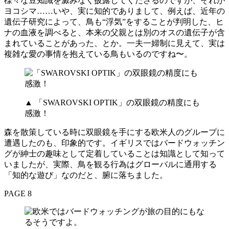
様々な豆知識を澱みなく披露してくださるのですが、それが
ヨコシマ……いや、実に知的でありまして、例えば、近年の
遺伝子研究によって、鳥も“浮気”をすることが判明した、ヒ
ナの血液を調べると、本来の父親とは別のオスの遺伝子が含
まれていることがあった、とか。一夫一婦制に見えて、実は
複雑な愛の事情を抱えている鳥もいるのですね〜。
▲ 「SWAROVSKI OPTIK」の双眼鏡の精度にも
感激！
森を散策している時に双眼鏡を手にする欧米人のグループに
遭遇したのも、印象的です。イギリスではバードウォッチン
グが紳士の趣味として定着していることは知識として知って
いましたが、実際、鳥を観る行為はグローバルに通用する
「知的な遊び」なのだと、腑に落ちました。
PAGE 8