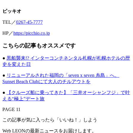
ピッキオ
TEL／
0267-45-7777
HP／
https://picchio.co.jp
こちらの記事もオススメです
●
黒船襲来!? インターコンチネンタル札幌が札幌ホテルの歴
史を変えた日
●
リニューアルされた福岡の「seven x seven 糸島」へ。
Sunset Beach Clubにて大人のチルアウトを
●
【クルーズ船に乗ってきた】「三井オーシャンフジ」で叶
える“極上”デート旅
PAGE 11
この記事が気に入ったら「いいね！」しよう
Web LEONの最新ニュースをお届けします。