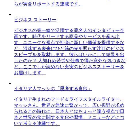
らが実食リポートする連載です。
ビジネス ストーリー
ビジネスの第一線で活躍する著名人のインタビュー企
画です。時代をリードする商品やサービスを産み出
す、ユニークな視点で社会に新しい価値を提供するな
ど、混迷する未来にひと筋の光を照らす注目のビジネ
スピープルを取材します。彼らはいかにして結果を出
したのか？ 人知れぬ苦労や仕事で得た意外な気づきな
ど、ここでしか読めない充実のビジネスストーリーを
お届けします。
イタリア人マッシの「思考する食欲」
イタリア生まれのフード＆ライフスタイルライター、
マッシさん。世界が急速に繋がって、広い視野が求め
られるこの時代に、日本人とはちょっと違う視点で日
本と世界の食に関する文化や習慣、メニューなどにつ
いて考える連載です。