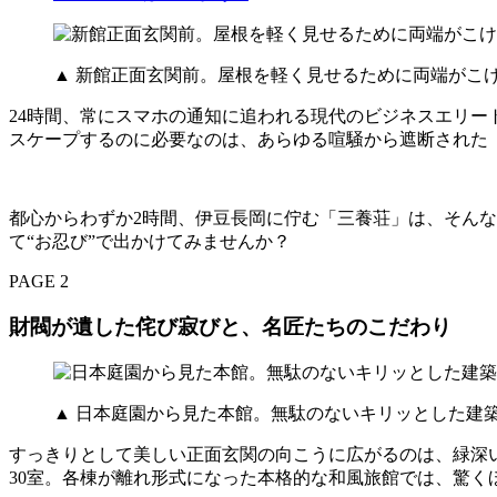
▲ 新館正面玄関前。屋根を軽く見せるために両端がこ
24時間、常にスマホの通知に追われる現代のビジネスエリ
スケープするのに必要なのは、あらゆる喧騒から遮断された
都心からわずか2時間、伊豆長岡に佇む「三養荘」は、そん
て“お忍び”で出かけてみませんか？
PAGE 2
財閥が遺した侘び寂びと、名匠たちのこだわり
▲ 日本庭園から見た本館。無駄のないキリッとした建
すっきりとして美しい正面玄関の向こうに広がるのは、緑深い
30室。各棟が離れ形式になった本格的な和風旅館では、驚く