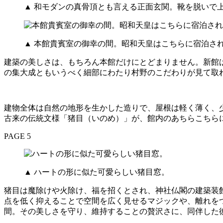
▲ 和モダンの真骨頂とも言える正面玄関。靴を脱いで
▲ 本館貴賓室の御幸の間。昭和天皇はこちらに宿泊さ
建築の美しさは、もちろん本館だけにとどまりません。新館
の集大成ともいうべく細部にわたり村野のこだわりが見て取
建物全体は自然の地形を生かした造りで、屋根は軽く薄く、
古来の伝統文様「猪目（いのめ）」が、館内のあちらこちらに
PAGE 5
▲ ハートの形に似た可愛らしい猪目窓。
猪目は魔除けや火除け、福を招くとされ、神社仏閣の建築装
点を低く抑えることで空間を広く見せるマジックや、離れを
間。その美しさを守り、維持することの贅沢さに、同伴した