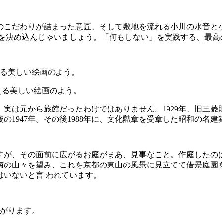
のこだわりが詰まった意匠、そして敷地を流れる小川の水音と
スを決め込んじゃいましょう。「何もしない」を実践する、最高
える美しい絵画のよう。
実は元から旅館だったわけではありません。1929年、旧三
の1947年。その後1988年に、文化勲章を受章した昭和の名
すが、その面前に広がるお庭がまあ、見事なこと。作庭したの
南の山々を望み、これを京都の東山の風景に見立てて借景庭園
いないと言 われています。