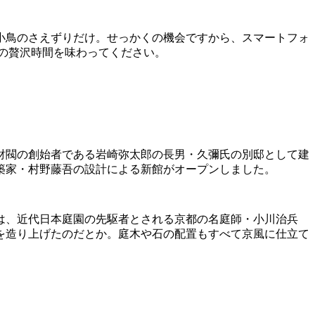
小鳥のさえずりだけ。せっかくの機会ですから、スマートフォ
の贅沢時間を味わってください。
菱財閥の創始者である岩崎弥太郎の長男・久彌氏の別邸として建
建築家・村野藤吾の設計による新館がオープンしました。
は、近代日本庭園の先駆者とされる京都の名庭師・小川治兵
を造り上げたのだとか。庭木や石の配置もすべて京風に仕立て