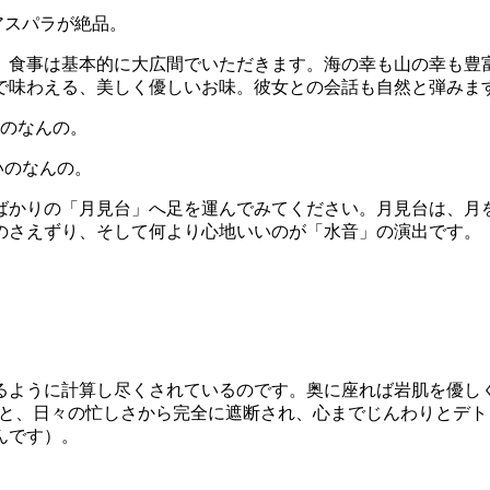
アスパラが絶品。
。食事は基本的に大広間でいただきます。海の幸も山の幸も豊
で味わえる、美しく優しいお味。彼女との会話も自然と弾みま
いのなんの。
たばかりの「月見台」へ足を運んでみてください。月見台は、
のさえずり、そして何より心地いいのが「水音」の演出です。
るように計算し尽くされているのです。奥に座れば岩肌を優し
ると、日々の忙しさから完全に遮断され、心までじんわりとデ
んです）。