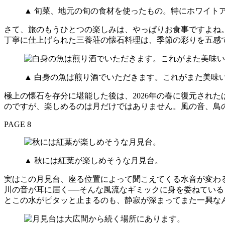
▲ 旬菜、地元の旬の食材を使ったもの。特にホワイト
さて、旅のもうひとつの楽しみは、やっぱりお食事ですよね
丁寧に仕上げられた三養荘の懐石料理は、季節の彩りを五感
▲ 白身の魚は煎り酒でいただきます。これがまた美味
極上の懐石を存分に堪能した後は、2026年の春に復元され
のですが、楽しめるのは月だけではありません。風の音、鳥
PAGE 8
▲ 秋には紅葉が楽しめそうな月見台。
実はこの月見台、座る位置によって聞こえてくる水音が変わ
川の音が耳に届く──そんな風流なギミックに身を委ねてい
とこの水がピタッと止まるのも、静寂が深まってまた一興な