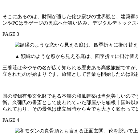
そこにあるのは、財閥が遺した侘び寂びの世界観と、建築家
ンやPCはラゲージの奥底へ仕舞い込み、デジタルデトック
PAGE 3
▲ 額縁のような窓から見える庭は、四季折々に掛け替
三養荘は今やその名が広く知られる歴史ある高級旅館ですが、
立されたのが始まりです。旅館として営業を開始したのは戦後
国の登録有形文化財である本館の和風建築は当然美しいので
衛。久彌氏の書斎として使われていた部屋から箱根十国峠以
られており、その景色は建立当時から今でも大きく変わっては
PAGE 4