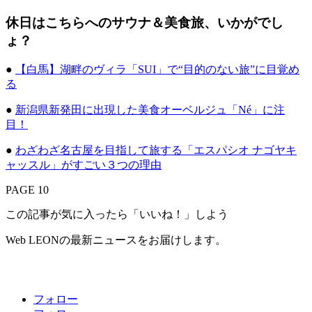
休日はこちらへのサウナ＆美食旅、いかがでし
ょ？
●
【白馬】湖畔のヴィラ「SUI」で“目的のない旅”に目覚め
る
●
新潟県新発田に出現した美食オーベルジュ「Né」に注
目！
●
わざわざ名古屋を目指して旅する「エスパシオ ナゴヤキ
ャッスル」がすごい３つの理由
PAGE 10
この記事が気に入ったら「いいね！」しよう
Web LEONの最新ニュースをお届けします。
フォロー