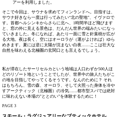
アーを利用しました。
そこで今回は、サウナを求めてフィンランドへ。目指すは、
サウナ好きなら一度は行ってみたい“北の聖地”、イヴァロで
す。首都ヘルシンキからさらに北へ、1時間半ほど飛びます
と、窓の外に見える景色は、だんだん世界の端みたいになっ
ていきました。冬になれば、あたり一面に雪と針葉樹が広が
る大地。夜は長く、空にはオーロラが（運がよければ）ゆら
めきます。夏には逆に太陽が沈まない白夜……ここは壮大な
自然を味わえる北極圏の玄関口とも言えるでしょう。
私が滞在したサーリセルカという地域は人口わずか500人ほ
どのリゾート地ということでしたが、世界中の旅人たちがこ
の地を目指してやってくるそうです。なんのために？ それ
はもちろん、雪の森、オーロラ、そして火照った身体を冷や
すアークティック（北極圏）の冷気……都市型スパでは絶対
に味わえない本場の‟ととのい”を体験するために！
PAGE 3
スモール・ラグジュアリーなブティックホテル