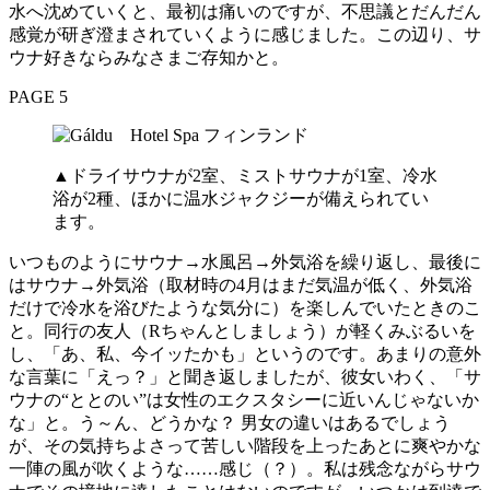
水へ沈めていくと、最初は痛いのですが、不思議とだんだん
感覚が研ぎ澄まされていくように感じました。この辺り、サ
ウナ好きならみなさまご存知かと。
PAGE 5
▲ドライサウナが2室、ミストサウナが1室、冷水
浴が2種、ほかに温水ジャクジーが備えられてい
ます。
いつものようにサウナ→水風呂→外気浴を繰り返し、最後に
はサウナ→外気浴（取材時の4月はまだ気温が低く、外気浴
だけで冷水を浴びたような気分に）を楽しんでいたときのこ
と。同行の友人（Rちゃんとしましょう）が軽くみぶるいを
し、「あ、私、今イッたかも」というのです。あまりの意外
な言葉に「えっ？」と聞き返しましたが、彼女いわく、「サ
ウナの“ととのい”は女性のエクスタシーに近いんじゃないか
な」と。う～ん、どうかな？ 男女の違いはあるでしょう
が、その気持ちよさって苦しい階段を上ったあとに爽やかな
一陣の風が吹くような……感じ（？）。私は残念ながらサウ