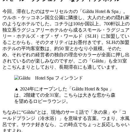
今回、滞在したのはサーリセルカの「Gáldu Hotel & Spa」。
ウルホ・ケッコネン国立公園に隣接し、大人のための隠れ家
のようなホテルでした。コチラは100か国以上、700軒以上の
独立系ラグジュアリーホテルから成るスモール・ラグジュア
リー・ホテルズ・オブ・ザ・ワールド（SLH）に加盟してい
ることからも、そのクオリティはお墨付きです。SLHの加盟
ホテルの平均客室数は、約50 室とかなり小規模。そのた
め、それぞれの経営者の独自の理念やカラーが全面に押し出
されているのが楽しみなのですが、この「Gáldu」も全31室
とこぢんまりとしており、長期滞在にも適しています。
▲ 2024年にオープンした「Gáldu Hotel & Spa 」
は、2階建ての全31室。こちらは大きな窓から森
を望めるロビーラウンジ。
ちなみに“Gáldu”とは、現地のサーミ語で「氷の泉」や「コ
ールドプランジ（冷水浴）」を意味する言葉。つまり、水風
呂です。サウナ好きなら、この時点でちょっと反応しちゃい
ますよね。