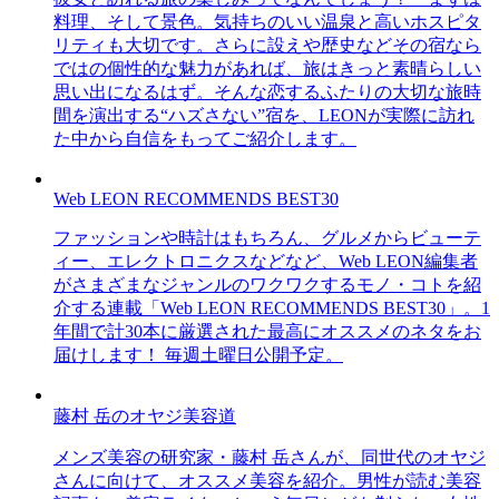
料理、そして景色。気持ちのいい温泉と高いホスピタ
リティも大切です。さらに設えや歴史などその宿なら
ではの個性的な魅力があれば、旅はきっと素晴らしい
思い出になるはず。そんな恋するふたりの大切な旅時
間を演出する“ハズさない”宿を、LEONが実際に訪れ
た中から自信をもってご紹介します。
Web LEON RECOMMENDS BEST30
ファッションや時計はもちろん、グルメからビューテ
ィー、エレクトロニクスなどなど、Web LEON編集者
がさまざまなジャンルのワクワクするモノ・コトを紹
介する連載「Web LEON RECOMMENDS BEST30」。1
年間で計30本に厳選された最高にオススメのネタをお
届けします！ 毎週土曜日公開予定。
藤村 岳のオヤジ美容道
メンズ美容の研究家・藤村 岳さんが、同世代のオヤジ
さんに向けて、オススメ美容を紹介。男性が読む美容