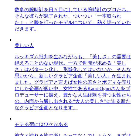
数多の腕時計を日々目にしている腕時計のプロたち。
そんな彼らが魅了された、ついつい「一本取られ
た！」と膝を打ったモデルについて、熱く語っていた
だきます。
美しい人
ルッキズム批判を生みながらも、「美しさ」の需要は
絶えることのない現代。一方で世間が求める「美し
さ」はパターン化し、形骸化してはいないか、そんな
思いから、新しいグラビア企画「美しい人」が生まれ
ました。グラビアと言えば女性の若さとボディを売り
にした企画が多い中、女性であるKaori Oguriさんをプ
ロデューサーに据え、豊かな人生経験を持つ女性たち
の、内面から醸し出される“大人の美しさ”に迫る新た
なグラビア企画となります。
モテる宿にはワケがある
彼女と訪れる旅の楽しみってなんでしょう？ まずは