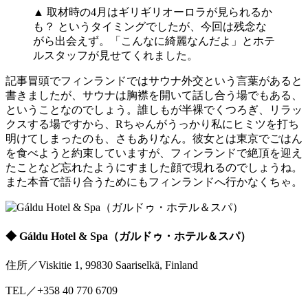
▲ 取材時の4月はギリギリオーロラが見られるか
も？ というタイミングでしたが、今回は残念な
がら出会えず。「こんなに綺麗なんだよ」とホテ
ルスタッフが見せてくれました。
記事冒頭でフィンランドではサウナ外交という言葉があると
書きましたが、サウナは胸襟を開いて話し合う場でもある、
ということなのでしょう。誰しもが半裸でくつろぎ、リラッ
クスする場ですから、Rちゃんがうっかり私にヒミツを打ち
明けてしまったのも、さもありなん。彼女とは東京でごはん
を食べようと約束していますが、フィンランドで絶頂を迎え
たことなど忘れたようにすました顔で現れるのでしょうね。
また本音で語り合うためにもフィンランドへ行かなくちゃ。
◆
Gáldu Hotel & Spa（ガルドゥ・ホテル＆スパ）
住所／Viskitie 1, 99830 Saariselkä, Finland
TEL／+358 40 770 6709