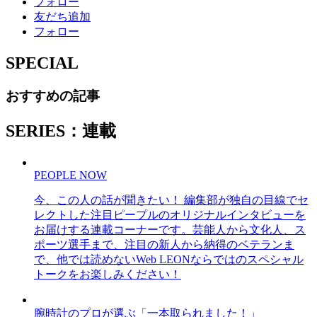
フォロー
友だち追加
フォロー
SPECIAL
おすすめの記事
SERIES：連載
PEOPLE NOW
今、この人の話が聞きたい！ 編集部が独自の目線でセ
レクトした注目ピープルのオリジナルインタビューを
お届けする連載コーナーです。芸能人から文化人、ス
ポーツ選手まで、注目の新人から納得のベテランま
で、他では読めないWeb LEONならではのスペシャル
トークをお楽しみください！
腕時計のプロが選ぶ「一本取られました！」