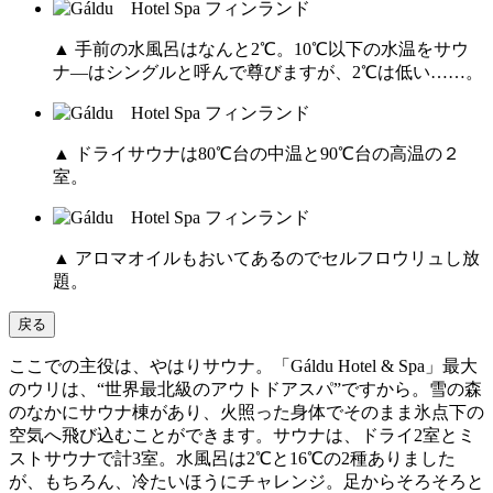
▲ 手前の水風呂はなんと2℃。10℃以下の水温をサウ
ナ―はシングルと呼んで尊びますが、2℃は低い……。
▲ ドライサウナは80℃台の中温と90℃台の高温の２
室。
▲ アロマオイルもおいてあるのでセルフロウリュし放
題。
戻る
ここでの主役は、やはりサウナ。「Gáldu Hotel & Spa」最大
のウリは、“世界最北級のアウトドアスパ”ですから。雪の森
のなかにサウナ棟があり、火照った身体でそのまま氷点下の
空気へ飛び込むことができます。サウナは、ドライ2室とミ
ストサウナで計3室。水風呂は2℃と16℃の2種ありました
が、もちろん、冷たいほうにチャレンジ。足からそろそろと