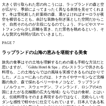
大きく切り取られた窓の向こうには、ラップランドの森と空
が広がり、季節によってまったく異なる表情を見せてくれま
す。冬は雪化粧した針葉樹の森、運がよければオーロラが夜
空を横切ることも。余計な装飾を削ぎ落とした空間だからこ
そ、自然そのものが主役になるのでしょう。テレビやスマー
トフォンから少し距離を置き、ただ景色を眺めるという、そ
んな贅沢な時間が流れていきました。
PAGE 7
ラップランドの山海の恵みを堪能する美食
旅先の食事はその土地を理解するための最も手軽な方法だと
思いますが、「Gáldu Hotel & Spa 」のレストランで供される
料理も、この土地ならではの風味を実感できるものばかりで
した。メニューにあったのは、トナカイやサーモンなど北極
圏の魚介、森で採れるベリーやキノコなど、ラップランド
（ノルウェー、スウェーデン、フィンランド、ロシアの4カ
国にまたがる北極圏の広大な地域）ならではの食材。とはい
え、伝統料理をそのまま再現するのではなく、北欧らしいモ
ダンな感性で軽やかに仕立てられています。日本人である私