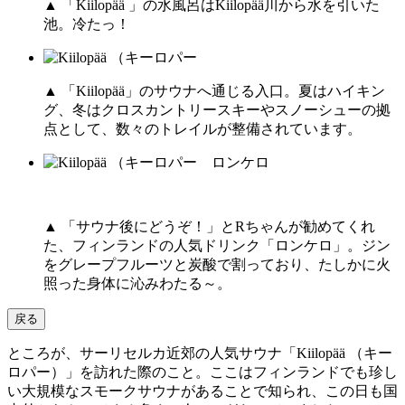
▲ 「Kiilopää 」の水風呂はKiilopää川から水を引いた
池。冷たっ！
▲ 「Kiilopää」のサウナへ通じる入口。夏はハイキン
グ、冬はクロスカントリースキーやスノーシューの拠
点として、数々のトレイルが整備されています。
▲ 「サウナ後にどうぞ！」とRちゃんが勧めてくれ
た、フィンランドの人気ドリンク「ロンケロ」。ジン
をグレープフルーツと炭酸で割っており、たしかに火
照った身体に沁みわたる～。
戻る
ところが、サーリセルカ近郊の人気サウナ「Kiilopää （キー
ロパー）」を訪れた際のこと。ここはフィンランドでも珍し
い大規模なスモークサウナがあることで知られ、この日も国