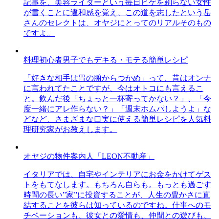
記事を、美容ライターという毎日ヒゲを剃らない女性
が書くことに違和感を覚え、この道を志したという岳
さんのセレクトは、オヤジにとってのリアルそのもの
ですよ。
料理初心者男子でもデキる・モテる簡単レシピ
「好きな相手は胃の腑からつかめ」って、昔はオンナ
に言われてたことですが、今はオトコにも言えるこ
と。飲んだ後「ちょっと一杯寄ってかない？」、「今
度一緒にアレ作らない？」「週末ホムパしようよ」な
どなど、さまざまな口実に使える簡単レシピを人気料
理研究家がお教えします。
オヤジの物件案内人「LEON不動産」
イタリアでは、自宅やインテリアにお金をかけてゲス
トをもてなします。もちろん自らも。もっとも過ごす
時間の長い”家”に投資することが、人生の豊かさに直
結することを彼らは知っているのですね。仕事へのモ
チベーションも、彼女との愛情も、仲間との遊びも、