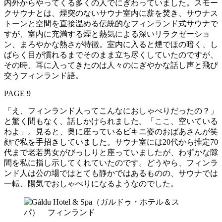
内外からやってくる多くの人でにぎわっていました。スモー
クサウナとは、煙突のないサウナ室内に薪を焚き、サウナス
トーンと空間を直接温める伝統的なフィンランド式サウナで
すが、室内に充満する煙と熱気による深いリラクゼーショ
ン、まろやかな熱さが特徴。室内に入ると煙でほの暗く、し
ばらく目が慣れるまでそのまま立ち尽くしていたのですが、
その時、耳に入ってきたのは人々のにぎやかな話し声と飛び
交うフィンランド語。
PAGE 9
「え、フィンランド人ってこんなにおしゃべりだったの？」
と驚く間もなく、話しかけられました。「ここ、空いている
わよ」。見ると、奥に座っているビキニ姿のおばあさんが笑
顔で私を手招きしていました。サウナ室には20代から推定70
代まで老若男女がびっしりと座っていましたが、わずかな隙
間を私に指し示してくれていたのです。どうやら、フィンラ
ンド人は公の場ではとても静かではあるものの、サウナでは
一転、陽気でおしゃべりになるようなのでした。